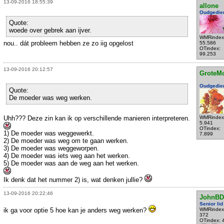
13-09-2016 18:55:39
allone
Oudgedie
Quote:
woede over gebrek aan ijver.
WMRindex
nou.. dát probleem hebben ze zo iig opgelost
55.586
OTindex:
99.253
13-09-2016 20:12:57
GroteM
Oudgedie
Quote:
De moeder was weg werken.
Uhh??? Deze zin kan ik op verschillende manieren interpreteren.
WMRindex
5.941
OTindex:
1) De moeder was weggewerkt.
7.899
2) De moeder was weg om te gaan werken.
3) De moeder was weggeworpen.
4) De moeder was iets weg aan het werken.
5) De moeder was aan de weg aan het werken.
Ik denk dat het nummer 2) is, wat denken jullie?
13-09-2016 20:22:46
JohnBD
Senior lid
ik ga voor optie 5 hoe kan je anders weg werken?
WMRindex
372
OTindex: 