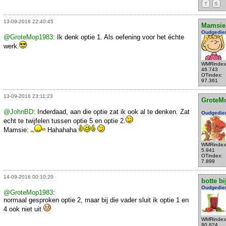
T
S
13-09-2016 22:40:45
Mamsie
Oudgedie
@GroteMop1983
: Ik denk optie 1. Als oefening voor het échte
werk.
WMRindex
46.743
OTindex:
97.361
13-09-2016 23:11:23
GroteM
@JohnBD
: Inderdaad, aan die optie zat ik ook al te denken. Zat
Oudgedie
echt te twijfelen tussen optie 5 en optie 2.
Mamsie:
Hahahaha
WMRindex
5.941
OTindex:
7.899
14-09-2016 00:10:20
botte bi
Oudgedie
@GroteMop1983
:
normaal gesproken optie 2, maar bij die vader sluit ik optie 1 en
4 ook niet uit
WMRindex
90.824