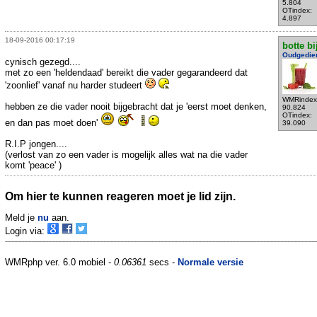
5.804
OTindex:
4.897
18-09-2016 00:17:19
botte bi
Oudgedie
cynisch gezegd....
met zo een 'heldendaad' bereikt die vader gegarandeerd dat
'zoonlief' vanaf nu harder studeert
WMRindex
hebben ze die vader nooit bijgebracht dat je 'eerst moet denken,
90.824
OTindex:
en dan pas moet doen'
39.090
R.I.P jongen....
(verlost van zo een vader is mogelijk alles wat na die vader
komt 'peace' )
Om hier te kunnen reageren moet je lid zijn.
Meld je
nu
aan.
Login via:
WMRphp ver. 6.0 mobiel -
0.06361
secs -
Normale versie