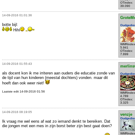
OTindex:
39.090
14-09-2016 01:01:36
GroteM
botte bijl:
Oudgedie
Hihi
WMRindex
5.941
OTindex:
7.899
14-09-2016 01:55:43
merlins
als docent kon ik me irriteren aan ouders die educatie zonde van
Oudgedie
de tijd van hun kinderen (meestal dochters) vonden. maar dit
hoeft dan ook weer niet!
Laatste edit 14-09-2016 01:56
WMRindex
4.789
OTindex:
3.325
14-09-2016 08:19:05
venzje
Oudgedie
Ik vraag me wel eens af wat zo iemand denkt te bereiken. Dat
die jongen met een mes in zijn borst beter zijn best gaat doen?
WMRindex