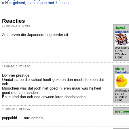
»
Niet geleerd, toch slagen met 7 tienen
Reacties
13-09-2016 17:27:56
Jawel
Oudgedie
Zo sterven die Japanners nog eerder uit...
WMRindex
1.679
OTindex:
8.093
13-09-2016 17:44:05
stora
Oudgedie
Domme prestige.
Omdat pa op die school heeft gezeten dan moet die zoon dat
ook.
Misschien was dat joch niet goed in leren maar was hij heel
WMRindex
goed met zijn handen.
18.714
En je kind dan ook nog gewoon laten doodbloeden.
OTindex:
2.861
13-09-2016 18:13:47
nietmee
pappakiri .... rare gasten