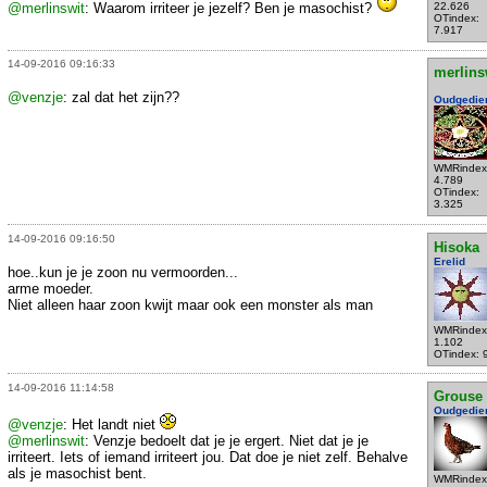
@merlinswit
: Waarom irriteer je jezelf? Ben je masochist?
22.626
OTindex:
7.917
14-09-2016 09:16:33
merlins
@venzje
: zal dat het zijn??
Oudgedie
WMRindex
4.789
OTindex:
3.325
14-09-2016 09:16:50
Hisoka
Erelid
hoe..kun je je zoon nu vermoorden...
arme moeder.
Niet alleen haar zoon kwijt maar ook een monster als man
WMRindex
1.102
OTindex: 
14-09-2016 11:14:58
Grouse
Oudgedie
@venzje
: Het landt niet
@merlinswit
: Venzje bedoelt dat je je ergert. Niet dat je je
irriteert. Iets of iemand irriteert jou. Dat doe je niet zelf. Behalve
als je masochist bent.
WMRindex