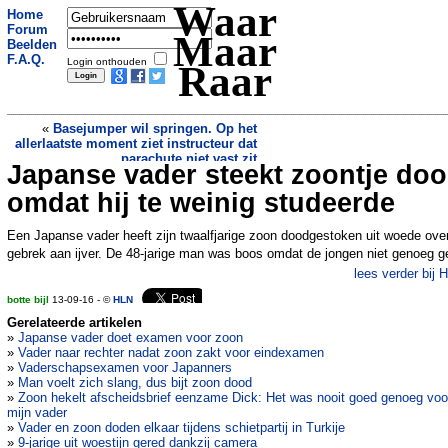
Waar
Home
Forum
Maar
Beelden
F.A.Q.
Login onthouden
Raar
«
Basejumper wil springen. Op het
allerlaatste moment ziet instructeur dat
parachute niet vast zit
Japanse vader steekt zoontje do
Man pocht met dure Porsche maar blijft
met rode wangen achter
»
omdat hij te weinig studeerde
Een Japanse vader heeft zijn twaalfjarige zoon doodgestoken uit woede ove
gebrek aan ijver. De 48-jarige man was boos omdat de jongen niet genoeg g
lees verder bij 
botte bijl
13-09-16 - ©
HLN
Gerelateerde artikelen
»
Japanse vader doet examen voor zoon
»
Vader naar rechter nadat zoon zakt voor eindexamen
»
Vaderschapsexamen voor Japanners
»
Man voelt zich slang, dus bijt zoon dood
»
Zoon hekelt afscheidsbrief eenzame Dick: Het was nooit goed genoeg voo
mijn vader
»
Vader en zoon doden elkaar tijdens schietpartij in Turkije
»
9-jarige uit woestijn gered dankzij camera