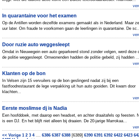
ver
In quarantaine voor het examen
Op de Antillen worden dezelfde examens gemaakt als in Nederland. Maar z
uur later. Om fraude te voorkomen gaan de leerlingen in quarantaine. De sc..
ver
Door ruzie auto weggesleept
Omdat in Nieuwegein een auto geparkeerd stond zonder velgen, werd deze 
de politie weggesleept. Omwonenden hadden de politie gebeld, zij hadden ..
ver
Klanten op de bon
In Velsen zijn 15 vervuilers op de bon geslingerd nadat zij bij een
fastfoodrestaurant de lege verpakking uit hun auto gooiden. Dit kwam door
klachten...
ver
Eerste moslimse dj is Nadia
Een hoofddoek, met daarop een headset, en achter draaitafels op feesten. 
is een DJ. En het blijft niet alleen bij draaien. De 20-jarige Marrokaa...
ver
<< Vorige
1
2
3
4
....
6386
6387
6388
[6389]
6390
6391
6392
6422
6423
64