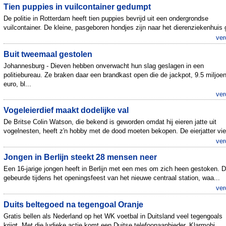
Tien puppies in vuilcontainer gedumpt
De politie in Rotterdam heeft tien puppies bevrijd uit een ondergrondse
vuilcontainer. De kleine, pasgeboren hondjes zijn naar het dierenziekenhuis g
ver
Buit tweemaal gestolen
Johannesburg - Dieven hebben onverwacht hun slag geslagen in een
politiebureau. Ze braken daar een brandkast open die de jackpot, 9.5 miljoe
euro, bl...
ver
Vogeleierdief maakt dodelijke val
De Britse Colin Watson, die bekend is geworden omdat hij eieren jatte uit
vogelnesten, heeft z'n hobby met de dood moeten bekopen. De eierjatter vie
ver
Jongen in Berlijn steekt 28 mensen neer
Een 16-jarige jongen heeft in Berlijn met een mes om zich heen gestoken. D
gebeurde tijdens het openingsfeest van het nieuwe centraal station, waa...
ver
Duits beltegoed na tegengoal Oranje
Gratis bellen als Nederland op het WK voetbal in Duitsland veel tegengoals
krijgt. Met die ludieke actie komt een Duitse telefoonaanbieder. Klarmobi...