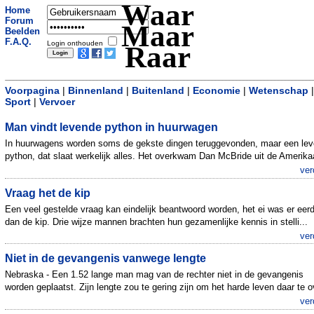
Waar
Home
Forum
Maar
Beelden
F.A.Q.
Login onthouden
Raar
Voorpagina
|
Binnenland
|
Buitenland
|
Economie
|
Wetenschap
|
Sport
|
Vervoer
Man vindt levende python in huurwagen
In huurwagens worden soms de gekste dingen teruggevonden, maar een le
python, dat slaat werkelijk alles. Het overkwam Dan McBride uit de Amerikaa
ver
Vraag het de kip
Een veel gestelde vraag kan eindelijk beantwoord worden, het ei was er eer
dan de kip. Drie wijze mannen brachten hun gezamenlijke kennis in stelli...
ver
Niet in de gevangenis vanwege lengte
Nebraska - Een 1.52 lange man mag van de rechter niet in de gevangenis
worden geplaatst. Zijn lengte zou te gering zijn om het harde leven daar te o
ver