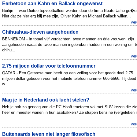
Eerbetoon aan Kahn en Ballack ongewenst
Berlijn - Twee Duitse topvoetballers worden door de firma Beate Ushe ge�e
Niet dat ze hier erg blij mee zijn, Oliver Kahn en Michael Ballack willen...
ver
Chihuahua-dieven aangehouden
BENNEKOM - In totaal vijf verdachten, twee mannen en drie vrouwen, zijn
aangehouden nadat de twee mannen ingebroken hadden in een woning om 
chihu...
ver
2.75 miljoen dollar voor telefoonnummer
QATAR - Een Qatarese man heeft op een veiling voor het goede doel 2.75
miljoen dollar geboden voor het mobiele telefoonnummer 666-6666. Hij deed
w...
ver
Mag je in Nederland ook lucht stelen?
Heb je ook zo genoeg van die PC-Hooft-tractoren vol met SUV-kezen die zi
heer en meester wanen in hun asobakken? Ze slurpen benzine (vergeleken 
...
ver
Buitenaards leven niet langer filosofisch