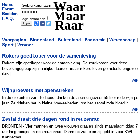
Waar
Home
Forum
Maar
Beelden
F.A.Q.
Login onthouden
Raar
Voorpagina
|
Binnenland
|
Buitenland
|
Economie
|
Wetenschap
|
Sport
|
Vervoer
Rokers goedkoper voor de samenleving
Rokers zijn goedkoper voor de samenleving. De zorgkosten voor deze
bevolkingsgroep zijn jaarlijks duurder, maar rokers leven gemiddeld ongevee
tien j...
ver
Wijnproevers met apenstreken
In de dierentuin van Budapest drinken de apen ongeveer 55 liter rode wijn pe
jaar. Ze drinken het in kleine hoeveelheden, om het aantal rode bloedlic...
ver
Zestal draait drie dagen rond in reuzenrad
DRONTEN - Vier mannen en twee vrouwen draaien sinds maandagmiddag 7
uur lang rondjes in een reuzenrad. Daarmee zamelen zij geld in voor KWF
Kankerbes...