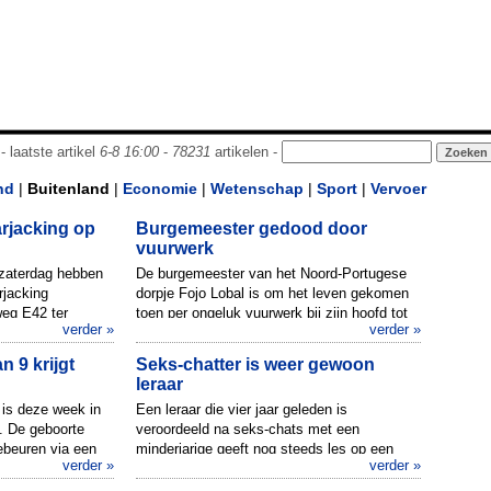
- laatste artikel
6-8 16:00
-
78231
artikelen -
nd
|
Buitenland
|
Economie
|
Wetenschap
|
Sport
|
Vervoer
rjacking op
Burgemeester gedood door
vuurwerk
 zaterdag hebben
De burgemeester van het Noord-Portugese
rjacking
dorpje Fojo Lobal is om het leven gekomen
weg E42 ter
toen per ongeluk vuurwerk bij zijn hoofd tot
verder »
verder »
t heeft he...
ontploffing kwam. De 56...
n 9 krijgt
Seks-chatter is weer gewoon
leraar
 is deze week in
Een leraar die vier jaar geleden is
. De geboorte
veroordeeld na seks-chats met een
ebeuren via een
minderjarige geeft nog steeds les op een
verder »
verder »
ken...
middelbare school. Volgens het AD nee...