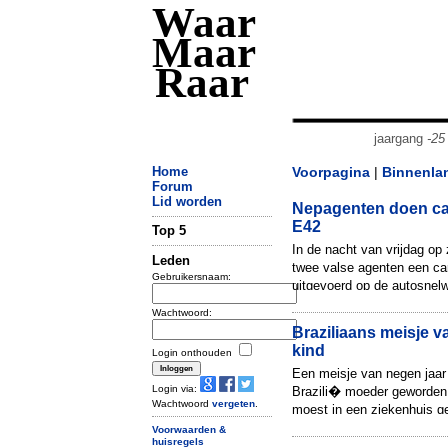
Waar
Maar
Raar
jaargang
-25
Home
Voorpagina
|
Binnenla
Forum
Lid worden
Nepagenten doen ca
E42
Top 5
In de nacht van vrijdag op
Leden
twee valse agenten een ca
Gebruikersnaam:
uitgevoerd op de autosnel
hoogte van Sambreville. Da
Wachtwoord:
Braziliaans meisje va
kind
Login onthouden
Een meisje van negen jaar
Login via:
Brazili� moeder geworden
Wachtwoord
vergeten
.
moest in een ziekenhuis g
keizersnee, omdat het bek
Voorwaarden &
huisregels