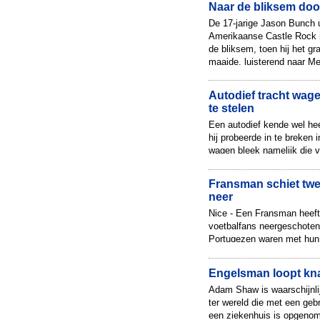
Naar de bliksem doo
De 17-jarige Jason Bunch u
Amerikaanse Castle Rock i
de bliksem, toen hij het gra
maaide, luisterend naar Met
Autodief tracht wag
te stelen
Een autodief kende wel hee
hij probeerde in te breken
wagen bleek namelijk die 
incident gebeurde d...
Fransman schiet twe
neer
Nice - Een Fransman heef
voetbalfans neergeschoten
Portugezen waren met hun 
vieren dat Portugal met pen
Engelsman loopt kn
Adam Shaw is waarschijnli
ter wereld die met een geb
een ziekenhuis is opgenome