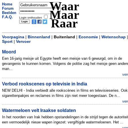
Waar
Home
Forum
Maar
Beelden
F.A.Q.
Login onthouden
Raar
Voorpagina
|
Binnenland
|
Buitenland
|
Economie
|
Wetenschap
|
Sport
|
Vervoer
Moord
Een 16-jarig meisje uit Egypte heeft een meisje van 6 gewurgd, om in de
gevangenis te kunnen komen. Volgens de politie zag het meisje geen ander
man...
ver
Verbod rookscenes op televisie in India
NEW DELHI - India verbiedt alle rookscènes in films en televisieseries. Ook
sigarettenpakjes en reclames in films zijn niet meer toegestaan. De n...
ver
Watermeloen velt Iraakse soldaten
In het noorden van Irak hebben opstandelingen in de strijd tegen de autoritei
een vermoedelijk nieuw wapen ingezet: vergiftigde watermeloenen. Het ...
ver