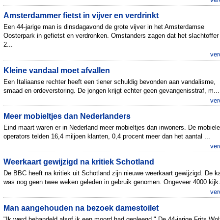
Amsterdammer fietst in vijver en verdrinkt
Een 44-jarige man is dinsdagavond de grote vijver in het Amsterdamse
Oosterpark in gefietst en verdronken. Omstanders zagen dat het slachtoffer
2...
ver
Kleine vandaal moet afvallen
Een Italiaanse rechter heeft een tiener schuldig bevonden aan vandalisme,
smaad en ordeverstoring. De jongen krijgt echter geen gevangenisstraf, m...
ver
Meer mobieltjes dan Nederlanders
Eind maart waren er in Nederland meer mobieltjes dan inwoners. De mobiele
operators telden 16,4 miljoen klanten, 0,4 procent meer dan het aantal ...
ver
Weerkaart gewijzigd na kritiek Schotland
De BBC heeft na kritiek uit Schotland zijn nieuwe weerkaart gewijzigd. De k
was nog geen twee weken geleden in gebruik genomen. Ongeveer 4000 kijk.
ver
Man aangehouden na bezoek damestoilet
"Ik werd behandeld alsof ik een moord had gepleegd." De 44-jarige Frits Wol