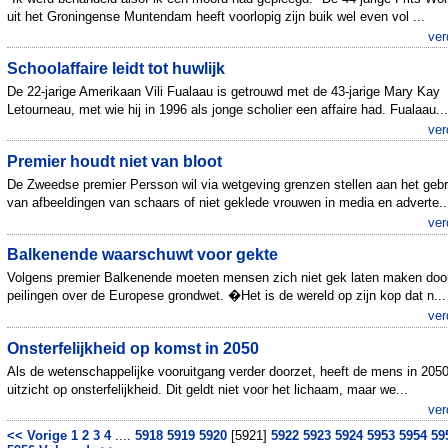
uit het Groningense Muntendam heeft voorlopig zijn buik wel even vol ...
ver
Schoolaffaire leidt tot huwlijk
De 22-jarige Amerikaan Vili Fualaau is getrouwd met de 43-jarige Mary Kay
Letourneau, met wie hij in 1996 als jonge scholier een affaire had. Fualaau...
ver
Premier houdt niet van bloot
De Zweedse premier Persson wil via wetgeving grenzen stellen aan het gebr
van afbeeldingen van schaars of niet geklede vrouwen in media en adverte..
ver
Balkenende waarschuwt voor gekte
Volgens premier Balkenende moeten mensen zich niet gek laten maken doo
peilingen over de Europese grondwet. �Het is de wereld op zijn kop dat n...
ver
Onsterfelijkheid op komst in 2050
Als de wetenschappelijke vooruitgang verder doorzet, heeft de mens in 205
uitzicht op onsterfelijkheid. Dit geldt niet voor het lichaam, maar we...
ver
<< Vorige
1
2
3
4
....
5918
5919
5920
[5921]
5922
5923
5924
5953
5954
59