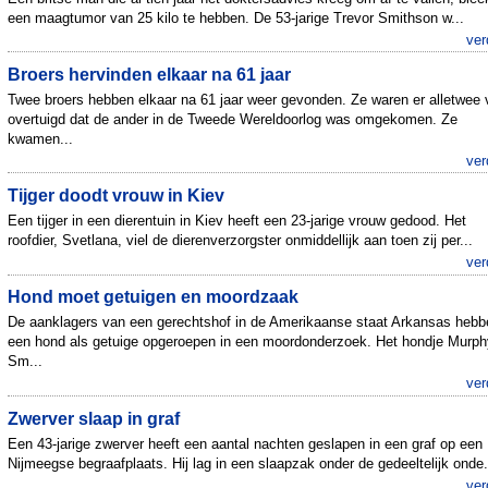
een maagtumor van 25 kilo te hebben. De 53-jarige Trevor Smithson w...
ver
Broers hervinden elkaar na 61 jaar
Twee broers hebben elkaar na 61 jaar weer gevonden. Ze waren er alletwee 
overtuigd dat de ander in de Tweede Wereldoorlog was omgekomen. Ze
kwamen...
ver
Tijger doodt vrouw in Kiev
Een tijger in een dierentuin in Kiev heeft een 23-jarige vrouw gedood. Het
roofdier, Svetlana, viel de dierenverzorgster onmiddellijk aan toen zij per...
ver
Hond moet getuigen en moordzaak
De aanklagers van een gerechtshof in de Amerikaanse staat Arkansas hebb
een hond als getuige opgeroepen in een moordonderzoek. Het hondje Murph
Sm...
ver
Zwerver slaap in graf
Een 43-jarige zwerver heeft een aantal nachten geslapen in een graf op een
Nijmeegse begraafplaats. Hij lag in een slaapzak onder de gedeeltelijk onde.
ver