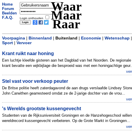
Waar
Home
Forum
Maar
Beelden
F.A.Q.
Login onthouden
Raar
Voorpagina
|
Binnenland
|
Buitenland
|
Economie
|
Wetenschap
|
Sport
|
Vervoer
Krant ruikt naar honing
Een luchtje kleefde gisteren aan het Dagblad van het Noorden. De regionale
krant bevatte een wijkbijlage die besproeid was met een honingachtige geur.
ver
Stel vast voor verkoop peuter
De Britse politie heeft zaterdagavond de aan drugs verslaafde Lindsey Ston
John Carwithen gearresteerd omdat ze de 2-jarige dochter van de vrou...
ver
's Werelds grootste kussengevecht
Studenten van de Rijksuniversiteit Groningen en de Hanzehogeschool willen
wereldrecord kussengevecht verbeteren. Op de Grote Markt in Groningen...
ver