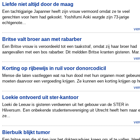
Liefde niet altijd door de maag
Een tachtigjarige Japanner heeft zijn vrouw vermoord omdat ze te veel
gerechten voor hem had gekookt. Yoshifumi Aoki wurgde zijn 73-jarige
echtgenote...
ver
Britse valt broer aan met rabarber
Een Britse vrouw is veroordeeld tot een taakstraf, omdat zij haar broer had
aangevallen met een bos rabarber. Dit meldden Britse kranten gisteren. Mar.
ver
Korting op rijbewijs in ruil voor donorcodicil
Mense die laten vastleggen wat na hun dood met hun organen moet gebeure
moeten daarvoor een vergoeding krijgen. Ze kunnen een korting krijgen op hu
ver
Loekie ontvoerd uit ster-kantoor
Loeki de Leeuw is gisteren verdwenen uit het gebouw van de STER in
Hilversum. Een onbekende studentenvereniging uit Utrecht heeft hem naar 
ze...
ver
Bierbuik blijkt tumor
Een britse man die al tien jaar het doktersadvies kreeg om af te vallen, blee