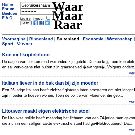
Waar
Home
Forum
Maar
Beelden
F.A.Q.
Login onthouden
Raar
Voorpagina
|
Binnenland
|
Buitenland
|
Economie
|
Wetenschap
|
Sport
|
Vervoer
Koe met koptelefoon
De dagen van hekken rond weilanden zijn geteld. De koe krijgt een koptelef
en zal vervolgens niet buiten zijn graasgebied �swingen�. Volgens onderz.
ver
Italiaan liever in de bak dan bij zijn moeder
Een 26-jarige Italiaan heeft zichzelf gisteren laten arresteren om niet langer b
zijn moeder te hoeven wonen. Toen de politie van Florence, die geb...
ver
Litouwer maakt eigen elektrische stoel
De Litouwse politie heeft maandag het lichaam van een 74-jarige man gevo
die zich in een zelfgemaakte elektrische stoel had ge�lektrocuteerd. Dat...
ver