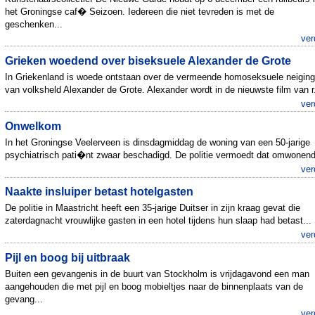
het Groningse caf� Seizoen. Iedereen die niet tevreden is met de
geschenken...
ver
Grieken woedend over biseksuele Alexander de Grote
In Griekenland is woede ontstaan over de vermeende homoseksuele neigin
van volksheld Alexander de Grote. Alexander wordt in de nieuwste film van r.
ver
Onwelkom
In het Groningse Veelerveen is dinsdagmiddag de woning van een 50-jarige
psychiatrisch pati�nt zwaar beschadigd. De politie vermoedt dat omwonend
ver
Naakte insluiper betast hotelgasten
De politie in Maastricht heeft een 35-jarige Duitser in zijn kraag gevat die
zaterdagnacht vrouwlijke gasten in een hotel tijdens hun slaap had betast...
ver
Pijl en boog bij uitbraak
Buiten een gevangenis in de buurt van Stockholm is vrijdagavond een man
aangehouden die met pijl en boog mobieltjes naar de binnenplaats van de
gevang...
ver