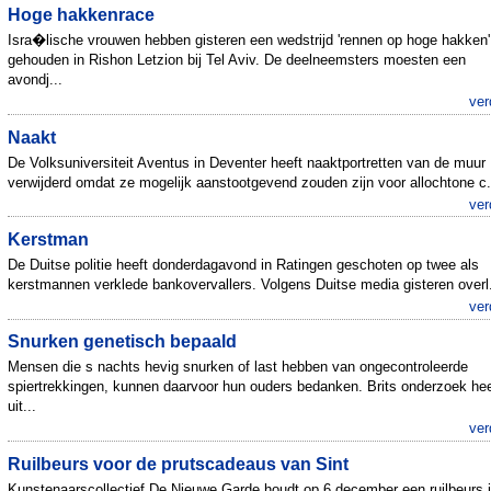
Hoge hakkenrace
Isra�lische vrouwen hebben gisteren een wedstrijd 'rennen op hoge hakken'
gehouden in Rishon Letzion bij Tel Aviv. De deelneemsters moesten een
avondj...
ver
Naakt
De Volksuniversiteit Aventus in Deventer heeft naaktportretten van de muur
verwijderd omdat ze mogelijk aanstootgevend zouden zijn voor allochtone c.
ver
Kerstman
De Duitse politie heeft donderdagavond in Ratingen geschoten op twee als
kerstmannen verklede bankovervallers. Volgens Duitse media gisteren overl.
ver
Snurken genetisch bepaald
Mensen die s nachts hevig snurken of last hebben van ongecontroleerde
spiertrekkingen, kunnen daarvoor hun ouders bedanken. Brits onderzoek hee
uit...
ver
Ruilbeurs voor de prutscadeaus van Sint
Kunstenaarscollectief De Nieuwe Garde houdt op 6 december een ruilbeurs 