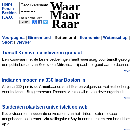
Waar
Home
Forum
Maar
Beelden
F.A.Q.
Login onthouden
Raar
Voorpagina
|
Binnenland
|
Buitenland
|
Economie
|
Wetenschap
|
Sport
|
Vervoer
Tumult Kosovo na inleveren granaat
Een kosovaar met de beste bedoelingen heeft woensdag voor tumult gezorg
een politiebureau van Kosovska Mitrovica. Hij dacht er goed aan te doen ee.
ver
Indianen mogen na 330 jaar Boston in
Al bijna 330 jaar is de Amerikaanse stad Boston volgens de wet verboden g
voor indianen. Burgermeester Thomas Menino wil af van deze ergenis uit ...
ver
Studenten plaatsen univeristeit op web
Boze studenten hebben de universiteit van het Britse Exeter te koop
aangeboden op internet. Via veilingsite eBay kunnen mensen een bod uitbr
op d...
ver