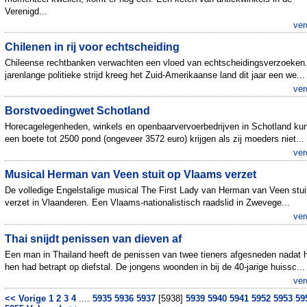
Verenigd...
ver
Chilenen in rij voor echtscheiding
Chileense rechtbanken verwachten een vloed van echtscheidingsverzoeken
jarenlange politieke strijd kreeg het Zuid-Amerikaanse land dit jaar een we...
ver
Borstvoedingwet Schotland
Horecagelegenheden, winkels en openbaarvervoerbedrijven in Schotland ku
een boete tot 2500 pond (ongeveer 3572 euro) krijgen als zij moeders niet...
ver
Musical Herman van Veen stuit op Vlaams verzet
De volledige Engelstalige musical The First Lady van Herman van Veen stui
verzet in Vlaanderen. Een Vlaams-nationalistisch raadslid in Zwevege...
ver
Thai snijdt penissen van dieven af
Een man in Thailand heeft de penissen van twee tieners afgesneden nadat h
hen had betrapt op diefstal. De jongens woonden in bij de 40-jarige huissc...
ver
<< Vorige
1
2
3
4
....
5935
5936
5937
[5938]
5939
5940
5941
5952
5953
59