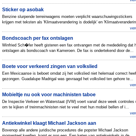
Sticker op asobak
Benzine slurpende terreinwagens moeten verplicht waarschuwingsstickers
krijgen met teksten als 'Klimaatverandering is dodelijk' en 'Klimaatveranderin
ver
Bondscoach per fax ontslagen
Winfried Sch�fer heeft gisteren een fax ontvangen met de mededeling dat hi
ontslagen als bondscoach van Kameroen. De fax is ondertekend door de...
ver
Boete voor verkeerd zingen van volkslied
Een Mexicaanse is beboet omdat zij het volkslied niet helemaal correct heef
gezongen. Guadalupe Madrigal was gevraagd het volkslied ten gehore te...
ver
Mobieltje nu ook voor machinisten taboe
De Inspectie Verkeer en Waterstaat (IVW) voert vanaf deze week controles 
om te kijken of treinmachinisten niet te veel met hun mobiel bellen of i...
ver
Antiekwinkel klaagt Michael Jackson aan
Bovenop alle andere juridische procedures die popster Michael Jackson
momenteel kwellen, komt er nog een. Een keten van antiekwinkels in de