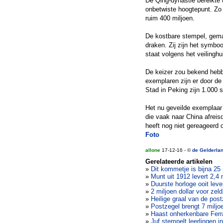
De Qing-dynastie bereikte 
onbetwiste hoogtepunt. Zo w
ruim 400 miljoen.
De kostbare stempel, gema
draken. Zij zijn het symbo
staat volgens het veilingh
De keizer zou bekend hebb
exemplaren zijn er door d
Stad in Peking zijn 1.000 
Het nu geveilde exemplaar
die vaak naar China afreisd
heeft nog niet gereageerd 
Foto
allone
17-12-16 - ©
de Gelderla
Gerelateerde artikelen
»
Dit kommetje is bijna 25
»
Munt uit 1912 levert 2,4 
»
Duurste horloge ooit lever
»
2 miljoen dollar voor zel
»
Heilige graal van de post
»
Postzegel brengt 7 miljo
»
Haast onherkenbare Ferr
»
Juf stempelt leerlingen i