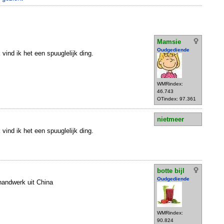
Mamsie
Oudgediende
 vind ik het een spuuglelijk ding.
WMRindex:
46.743
OTindex: 97.361
nietmeer
 vind ik het een spuuglelijk ding.
botte bijl
Oudgediende
handwerk uit China
WMRindex:
90.824