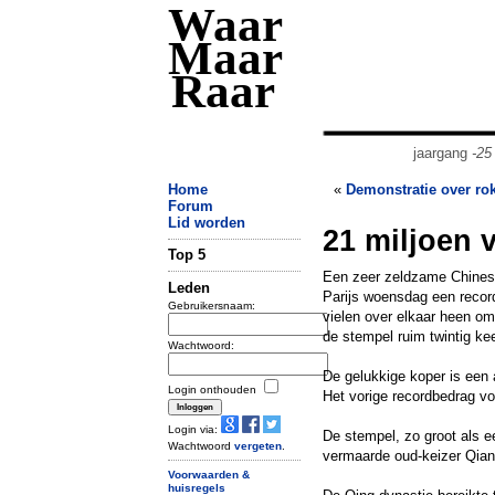
Waar
Maar
Raar
jaargang
-25
Home
«
Demonstratie over rok
Forum
Lid worden
21 miljoen 
Top 5
Een zeer zeldzame Chinese 
Leden
Parijs woensdag een record
Gebruikersnaam:
vielen over elkaar heen om
de stempel ruim twintig ke
Wachtwoord:
De gelukkige koper is een
Login onthouden
Het vorige recordbedrag vo
Login via:
De stempel, zo groot als e
Wachtwoord
vergeten
.
vermaarde oud-keizer Qianl
Voorwaarden &
huisregels