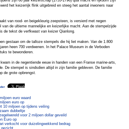
tijdens zijn 60 jaar keizerschap (1735-1796) qua macht en rijkdom zijn
erd het keizerrijk flink uitgebreid en steeg het aantal inwoners naar
akt van rood- en beigekleurig zeepsteen, is versierd met negen
ol van de ultieme mannelijke en keizerlijke macht. Aan de stempelzijde
uis de tekst de verfkwast van keizer Qianlong.
en gestaan om de talloze stempels die hij liet maken. Van de 1.800
e jaren heen 700 verdwenen. In het Palace Museum in de Verboden
stuks te bewonderen.
 kwam in de negentiende eeuw in handen van een Franse marine-arts,
e. De stempel is sindsdien altijd in zijn familie gebleven. De familie
op de grote opbrengst.
nder
 miljoen euro waard
miljoen euro op
t 10 miljoen op tijdens veiling
dzaam dubbeltje
zegelwereld voor 2 miljoen dollar geveild
en Euro op
ari verkocht voor duizelingwekkend bedrag
n gezicht