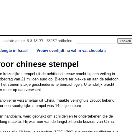
- laatste artikel
6-8 18:00
-
78232
artikelen -
lengte in Israel
Vrouw overlijdt na val in vat chocola
»
voor chinese stempel
keizerlijke stempel uit de achttiende eeuw bracht bij een veiling in
bedrag van 21 miljoen euro op. Bieders ter plekke en aan de telefoon
 het stenen stukje geschiedenis te bemachtigen. Uiteindelijk bracht
er meer op dan verwacht.
 anonieme verzamelaar uit China, maakte veilinghuis Drouot bekend.
or een soortgelijke stempel was 14 miljoen euro.
en handpalm, werd gebruikt om schilderijen te ondertekenen die de
ong maakte. Hij was een van de langst zittende keizers van China.