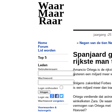
Waar
Maar
Raar
jaargang
-25
Home
«
Negen van de tien Ne
Forum
Lid worden
Spanjaard ga
Top 5
rijkste man 
Leden
Gebruikersnaam:
Amancio Ortega is de rijk
gisteren een miljard meer 
Wachtwoord:
Volgens zakenblad Forbes b
is een miljard meer dan tra
Login onthouden
Ortega verdiende dat astro
Login via:
winkelketen Zara. De waard
Wachtwoord
vergeten
.
vermogen van Ortega met 1
Voorwaarden &
Hoeveel?
huisregels