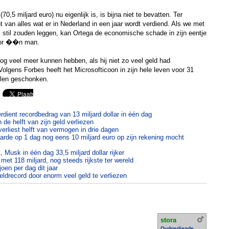
(70,5 miljard euro) nu eigenlijk is, is bijna niet te bevatten. Ter
ent van alles wat er in Nederland in een jaar wordt verdiend. Als we met
k stil zouden leggen, kan Ortega de economische schade in zijn eentje
voor ��n man.
og veel meer kunnen hebben, als hij niet zo veel geld had
Volgens Forbes heeft het Microsofticoon in zijn hele leven voor 31
elen geschonken.
rdient recordbedrag van 13 miljard dollar in één dag
de helft van zijn geld verliezen
erliest helft van vermogen in drie dagen
arde op 1 dag nog eens 10 miljard euro op zijn rekening mocht
 Musk in één dag 33,5 miljard dollar rijker
et 118 miljard, nog steeds rijkste ter wereld
oen per dag dit jaar
ldrecord door enorm veel geld te verliezen
stora
Oudgediende