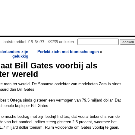
- laatste artikel
7-8 18:00
-
78238
artikelen -
derlanders zijn
Perfekt zicht met bionische ogen
»
gelukkig
at Bill Gates voorbij als
ter wereld
ste man ter wereld. De Spaanse oprichter van modeketen Zara is sinds
waard dan Bill Gates.
ezit Ortega sinds gisteren een vermogen van 79,5 miljard dollar. Dat
ditionele koploper Bill Gates.
nomische bedrag met zijn bedrijf Inditex, dat vooral bekend is van de
e van het aandeel Inditex steeg gisteren 2,5 procent, waarmee het
,7 miljard dollar toenam. Ruim voldoende om Gates voorbij te gaan.