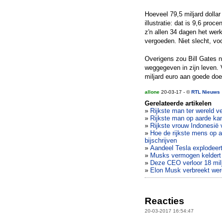
Hoeveel 79,5 miljard dollar 
illustratie: dat is 9,6 proc
z'n allen 34 dagen het wer
vergoeden. Niet slecht, 
Overigens zou Bill Gates n
weggegeven in zijn leven. 
miljard euro aan goede do
allone
20-03-17 - ©
RTL Nieuws
Gerelateerde artikelen
»
Rijkste man ter wereld ve
»
Rijkste man op aarde kan 
»
Rijkste vrouw Indonesië v
»
Hoe de rijkste mens op a
bijschrijven
»
Aandeel Tesla explodeert,
»
Musks vermogen keldert m
»
Deze CEO verloor 18 milj
»
Elon Musk verbreekt were
Reacties
20-03-2017 16:54:47