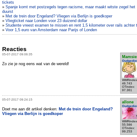
tickets
»
Spanje komt met postzegels tegen racisme, maar maakt witste zegel het
duurst
»
Met de trein door Engeland? Vliegen via Berlijn is goedkoper
»
Vliegticket naar Londen voor 23 duizend dollar
»
Studente vreest examen te missen en rent 1,5 kilometer over rails achter t
»
Voor 1,5 euro van Amsterdam naar Parijs of Londen
Reacties
05-07-2017 09:06:35
Mamsie
Oudgedie
Zo zie je nog eens wat van de wereld!
WMRindex
46.743
OTindex:
97.361
05-07-2017 09:24:15
allone
Oudgedie
Doet me aan dit artikel denken:
Met de trein door Engeland?
Vliegen via Berlijn is goedkoper
WMRindex
55.586
OTindex:
99.253