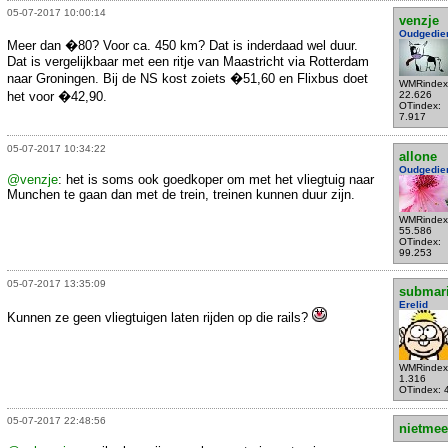
05-07-2017 10:00:14
venzje
Oudgedie
Meer dan �80? Voor ca. 450 km? Dat is inderdaad wel duur.
Dat is vergelijkbaar met een ritje van Maastricht via Rotterdam
naar Groningen. Bij de NS kost zoiets �51,60 en Flixbus doet
WMRindex
het voor �42,90.
22.626
OTindex:
7.917
05-07-2017 10:34:22
allone
Oudgedie
@venzje
: het is soms ook goedkoper om met het vliegtuig naar
Munchen te gaan dan met de trein, treinen kunnen duur zijn.
WMRindex
55.586
OTindex:
99.253
05-07-2017 13:35:09
submar
Erelid
Kunnen ze geen vliegtuigen laten rijden op die rails?
WMRindex
1.316
OTindex: 
05-07-2017 22:48:56
nietmee