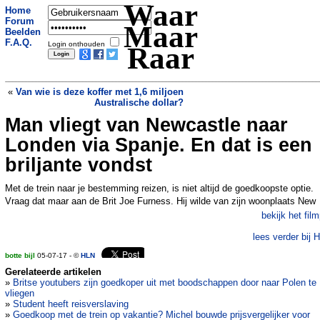
Waar
Home
Forum
Maar
Beelden
F.A.Q.
Login onthouden
Raar
«
Van wie is deze koffer met 1,6 miljoen
Australische dollar?
Man vliegt van Newcastle naar
75.000 kartonnen asbakken tegen
peuken op het strand
»
Londen via Spanje. En dat is een
briljante vondst
Met de trein naar je bestemming reizen, is niet altijd de goedkoopste optie.
Vraag dat maar aan de Brit Joe Furness. Hij wilde van zijn woonplaats New
bekijk het film
lees verder bij 
botte bijl
05-07-17 - ©
HLN
Gerelateerde artikelen
»
Britse youtubers zijn goedkoper uit met boodschappen door naar Polen te
vliegen
»
Student heeft reisverslaving
»
Goedkoop met de trein op vakantie? Michel bouwde prijsvergelijker voor