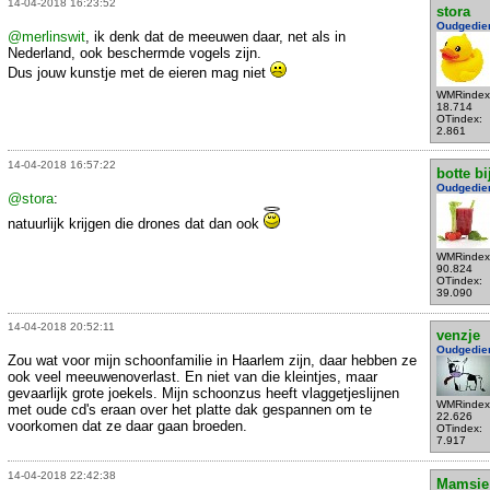
14-04-2018 16:23:52
stora
Oudgedie
@merlinswit
, ik denk dat de meeuwen daar, net als in
Nederland, ook beschermde vogels zijn.
Dus jouw kunstje met de eieren mag niet
WMRindex
18.714
OTindex:
2.861
14-04-2018 16:57:22
botte bi
Oudgedie
@stora
:
natuurlijk krijgen die drones dat dan ook
WMRindex
90.824
OTindex:
39.090
14-04-2018 20:52:11
venzje
Oudgedie
Zou wat voor mijn schoonfamilie in Haarlem zijn, daar hebben ze
ook veel meeuwenoverlast. En niet van die kleintjes, maar
gevaarlijk grote joekels. Mijn schoonzus heeft vlaggetjeslijnen
WMRindex
met oude cd's eraan over het platte dak gespannen om te
22.626
voorkomen dat ze daar gaan broeden.
OTindex:
7.917
14-04-2018 22:42:38
Mamsie