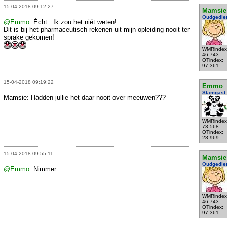
15-04-2018 09:12:27
Mamsie
Oudgedie
@Emmo
: Écht.. Ik zou het niét weten!
Dit is bij het pharmaceutisch rekenen uit mijn opleiding nooit ter
sprake gekomen!
WMRindex
46.743
OTindex:
97.361
15-04-2018 09:19:22
Emmo
Stamgast
Mamsie: Hádden jullie het daar nooit over meeuwen???
WMRindex
73.568
OTindex:
28.969
15-04-2018 09:55:11
Mamsie
Oudgedie
@Emmo
: Nimmer......
WMRindex
46.743
OTindex:
97.361