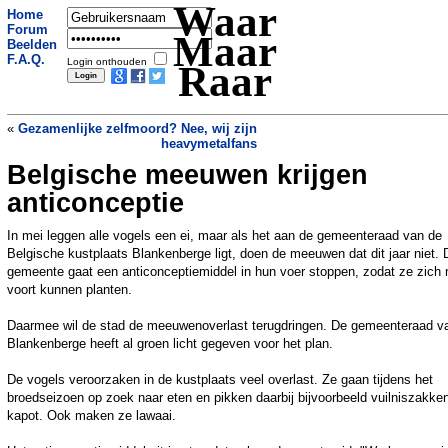
Waar
Home
Forum
Maar
Beelden
F.A.Q.
Login onthouden
Raar
«
Gezamenlijke zelfmoord? Nee, wij zijn
heavymetalfans
Belgische meeuwen krijgen
Droom wordt werkelijkheid: jongen
stuurt brief en mag in eerste klasse
anticonceptie
vliegen
»
In mei leggen alle vogels een ei, maar als het aan de gemeenteraad van de
Belgische kustplaats Blankenberge ligt, doen de meeuwen dat dit jaar niet. 
gemeente gaat een anticonceptiemiddel in hun voer stoppen, zodat ze zich 
voort kunnen planten.
Daarmee wil de stad de meeuwenoverlast terugdringen. De gemeenteraad v
Blankenberge heeft al groen licht gegeven voor het plan.
De vogels veroorzaken in de kustplaats veel overlast. Ze gaan tijdens het
broedseizoen op zoek naar eten en pikken daarbij bijvoorbeeld vuilniszakke
kapot. Ook maken ze lawaai.