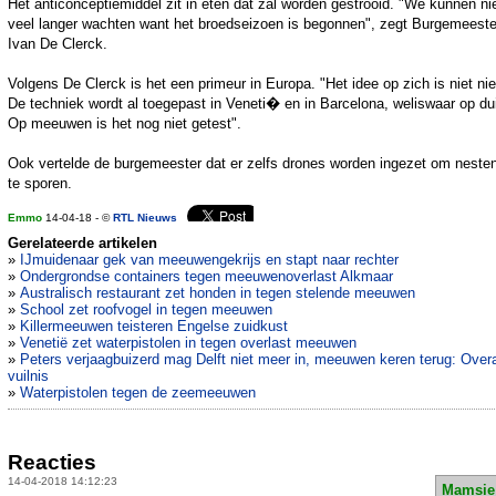
Het anticonceptiemiddel zit in eten dat zal worden gestrooid. "We kunnen ni
veel langer wachten want het broedseizoen is begonnen", zegt Burgemeeste
Ivan De Clerck.
Volgens De Clerck is het een primeur in Europa. "Het idee op zich is niet ni
De techniek wordt al toegepast in Veneti� en in Barcelona, weliswaar op du
Op meeuwen is het nog niet getest".
Ook vertelde de burgemeester dat er zelfs drones worden ingezet om neste
te sporen.
Emmo
14-04-18 - ©
RTL Nieuws
Gerelateerde artikelen
»
IJmuidenaar gek van meeuwengekrijs en stapt naar rechter
»
Ondergrondse containers tegen meeuwenoverlast Alkmaar
»
Australisch restaurant zet honden in tegen stelende meeuwen
»
School zet roofvogel in tegen meeuwen
»
Killermeeuwen teisteren Engelse zuidkust
»
Venetië zet waterpistolen in tegen overlast meeuwen
»
Peters verjaagbuizerd mag Delft niet meer in, meeuwen keren terug: Over
vuilnis
»
Waterpistolen tegen de zeemeeuwen
Reacties
14-04-2018 14:12:23
Mamsie