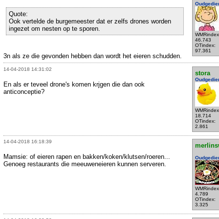
Oudgedie
Quote:
Ook vertelde de burgemeester dat er zelfs drones worden
ingezet om nesten op te sporen.
WMRindex
46.743
OTindex:
97.361
3n als ze die gevonden hebben dan wordt het eieren schudden.
14-04-2018 14:31:02
stora
Oudgedie
En als er teveel drone's komen krjgen die dan ook
anticonceptie?
WMRindex
18.714
OTindex:
2.861
14-04-2018 16:18:39
merlins
Mamsie: of eieren rapen en bakken/koken/klutsen/roeren...
Oudgedie
Genoeg restaurants die meeuweneieren kunnen serveren.
WMRindex
4.789
OTindex:
3.325