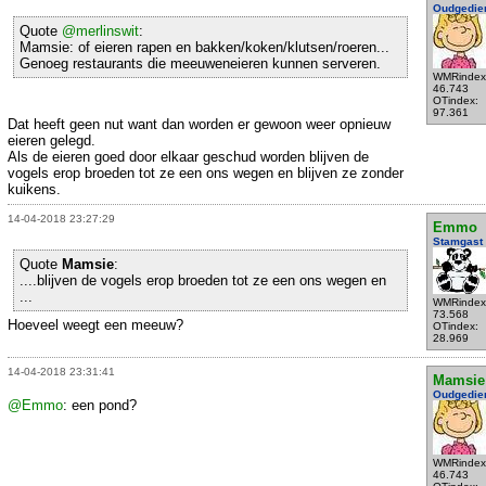
Oudgedie
Quote
@merlinswit
:
Mamsie: of eieren rapen en bakken/koken/klutsen/roeren...
Genoeg restaurants die meeuweneieren kunnen serveren.
WMRindex
46.743
OTindex:
97.361
Dat heeft geen nut want dan worden er gewoon weer opnieuw
eieren gelegd.
Als de eieren goed door elkaar geschud worden blijven de
vogels erop broeden tot ze een ons wegen en blijven ze zonder
kuikens.
14-04-2018 23:27:29
Emmo
Stamgast
Quote
Mamsie
:
....blijven de vogels erop broeden tot ze een ons wegen en
...
WMRindex
73.568
Hoeveel weegt een meeuw?
OTindex:
28.969
14-04-2018 23:31:41
Mamsie
Oudgedie
@Emmo
: een pond?
WMRindex
46.743