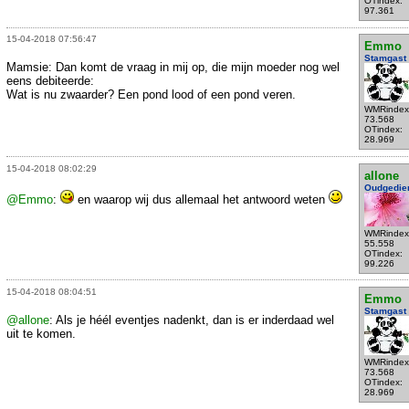
OTindex:
97.361
15-04-2018 07:56:47
Emmo
Stamgast
Mamsie: Dan komt de vraag in mij op, die mijn moeder nog wel
eens debiteerde:
Wat is nu zwaarder? Een pond lood of een pond veren.
WMRindex
73.568
OTindex:
28.969
15-04-2018 08:02:29
allone
Oudgedie
@Emmo
:
en waarop wij dus allemaal het antwoord weten
WMRindex
55.558
OTindex:
99.226
15-04-2018 08:04:51
Emmo
Stamgast
@allone
: Als je héél eventjes nadenkt, dan is er inderdaad wel
uit te komen.
WMRindex
73.568
OTindex:
28.969