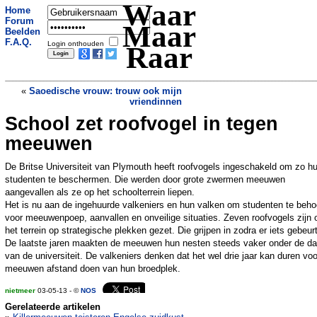
Waar
Home
Forum
Maar
Beelden
F.A.Q.
Login onthouden
Raar
«
Saoedische vrouw: trouw ook mijn
vriendinnen
School zet roofvogel in tegen
Turkmeense president maakt smak
»
meeuwen
De Britse Universiteit van Plymouth heeft roofvogels ingeschakeld om zo h
studenten te beschermen. Die werden door grote zwermen meeuwen
aangevallen als ze op het schoolterrein liepen.
Het is nu aan de ingehuurde valkeniers en hun valken om studenten te beh
voor meeuwenpoep, aanvallen en onveilige situaties. Zeven roofvogels zijn 
het terrein op strategische plekken gezet. Die grijpen in zodra er iets gebeurt
De laatste jaren maakten de meeuwen hun nesten steeds vaker onder de d
van de universiteit. De valkeniers denken dat het wel drie jaar kan duren vo
meeuwen afstand doen van hun broedplek.
nietmeer
03-05-13 - ©
NOS
Gerelateerde artikelen