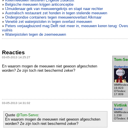
»
Killermeeuwen teisteren Engelse zuidkust
»
Belgische meeuwen krijgen anticonceptie
»
IJmuidenaar gek van meeuwengekrijs en stapt naar rechter
»
Australisch restaurant zet honden in tegen stelende meeuwen
»
Ondergrondse containers tegen meeuwenoverlast Alkmaar
»
Venetië zet waterpistolen in tegen overlast meeuwen
»
Peters verjaagbuizerd mag Delft niet meer in, meeuwen keren terug: Over
vuilnis
»
Waterpistolen tegen de zeemeeuwen
Reacties
03-05-2013 14:25:27
Tom-Se
En waarom mogen de meeuwen niet gewoon afgeschoten
Oudgedie
worden? Ze zijn toch niet beschermd zeker?
WMRindex
19.823
OTindex:
17.809
03-05-2013 14:31:02
Virtlink
Erelid
WMRindex
Quote
@Tom-Servo
:
1.238
OTindex: 
En waarom mogen de meeuwen niet gewoon afgeschoten
worden? Ze zijn toch niet beschermd zeker?