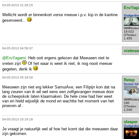
03-05-2013 21:28:15
EruYag
Wellicht wordt er binnenkort verse meeuw i.p.v. kip in de kantine
Oudgedie
geserveerd...
WMRindex
19.022
OTindex:
1.455
04-05-2013 04:59:37
nietmee
@EruYagami
: Heb ooit ergens gelezen dat Meeuwen niet te
vreten zijn
Of het waar is weet ik niet, ik nog nooit meeuw
gegeten, denk ik
04-05-2013 05:18:54
Retep
Senior lid
Meeuwen zijn niet erg lekker SamuiAxe, een Filipijn kon dat na
lang zeuren van ik wil wel eens een zelfgevangen meeuw door
de scheepskok laten klaarmaken. De hele crew had hier weet
WMRindex
van en hield wijselijk de mond en wachtte het moment van het
190
proeven af..
OTindex:
1.046
04-05-2013 10:16:18
sleeper
Oudgedie
Je vraagt je natuurlijk wel af hoe het komt dat die meeuwen daar
zijn gekomen.