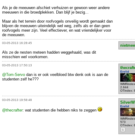
Als je de meeuwen afschiet verhuizen er gewoon weer andere
meeuwen in die broedplekken. Dan blijf je bezig...
Maar als het terrein door roofvogels onveilig wordt gemaakt dan
blijven de meeuwen uiteindelijk wel weg, zelfs als er dan geen
roofvogels meer zijn. Veel effectiever, en wat vriendelijker voor
de meeuwen.
03-05-2013 16:28:45
nietmee
Als ze de nesten meteen hadden weggehaald, was dit
misschien wel voorkomen.
03-05-2013 17:50:13
thecraft
Erelid
@Tom-Servo
dan is er ook veelbloed btw denk ook is aan de
studenten zelf he???
WMRindex
2.644
OTindex: 
03-05-2013 19:58:48
SilverW
Erelid
@thecrafter
: wat studenten die hebben niks te zeggen
WMRindex
573
OTindex: 
S