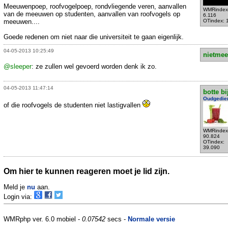
Meeuwenpoep, roofvogelpoep, rondvliegende veren, aanvallen
WMRindex
van de meeuwen op studenten, aanvallen van roofvogels op
6.116
meeuwen....
OTindex: 
Goede redenen om niet naar die universiteit te gaan eigenlijk.
04-05-2013 10:25:49
nietmee
@sleeper
: ze zullen wel gevoerd worden denk ik zo.
04-05-2013 11:47:14
botte bi
Oudgedie
of die roofvogels de studenten niet lastigvallen
WMRindex
90.824
OTindex:
39.090
Om hier te kunnen reageren moet je lid zijn.
Meld je
nu
aan.
Login via:
WMRphp ver. 6.0 mobiel -
0.07542
secs -
Normale versie