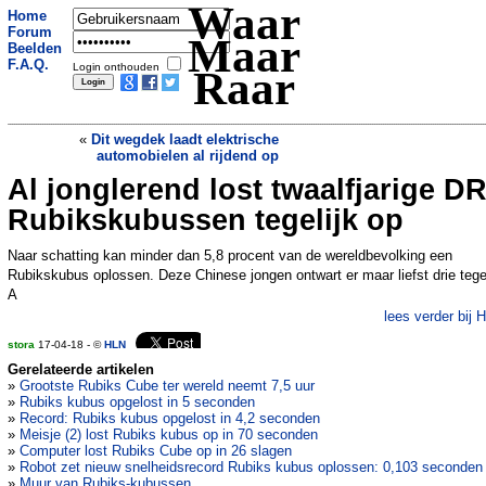
Waar
Home
Forum
Maar
Beelden
F.A.Q.
Login onthouden
Raar
«
Dit wegdek laadt elektrische
automobielen al rijdend op
Al jonglerend lost twaalfjarige D
Zanger Dotan gebruikte leger nepfans
om imago op te poetsen
»
Rubikskubussen tegelijk op
Naar schatting kan minder dan 5,8 procent van de wereldbevolking een
Rubikskubus oplossen. Deze Chinese jongen ontwart er maar liefst drie tegel
A
lees verder bij 
stora
17-04-18 - ©
HLN
Gerelateerde artikelen
»
Grootste Rubiks Cube ter wereld neemt 7,5 uur
»
Rubiks kubus opgelost in 5 seconden
»
Record: Rubiks kubus opgelost in 4,2 seconden
»
Meisje (2) lost Rubiks kubus op in 70 seconden
»
Computer lost Rubiks Cube op in 26 slagen
»
Robot zet nieuw snelheidsrecord Rubiks kubus oplossen: 0,103 seconden
»
Muur van Rubiks-kubussen