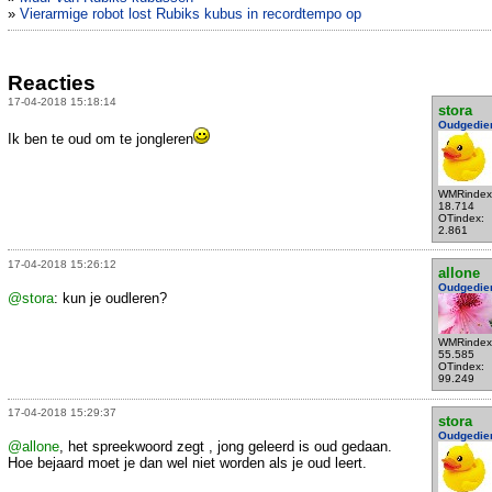
»
Vierarmige robot lost Rubiks kubus in recordtempo op
Reacties
17-04-2018 15:18:14
stora
Oudgedie
Ik ben te oud om te jongleren
WMRindex
18.714
OTindex:
2.861
17-04-2018 15:26:12
allone
Oudgedie
@stora
: kun je oudleren?
WMRindex
55.585
OTindex:
99.249
17-04-2018 15:29:37
stora
Oudgedie
@allone
, het spreekwoord zegt , jong geleerd is oud gedaan.
Hoe bejaard moet je dan wel niet worden als je oud leert.