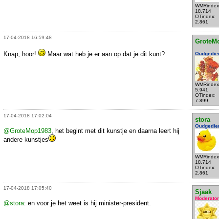
WMRindex
18.714
OTindex:
2.861
17-04-2018 16:59:48
GroteM
Knap, hoor!
Maar wat heb je er aan op dat je dit kunt?
Oudgedie
WMRindex
5.941
OTindex:
7.899
17-04-2018 17:02:04
stora
Oudgedie
@GroteMop1983
, het begint met dit kunstje en daarna leert hij
andere kunstjes
WMRindex
18.714
OTindex:
2.861
17-04-2018 17:05:40
Sjaak
Moderator
@stora
: en voor je het weet is hij minister-president.