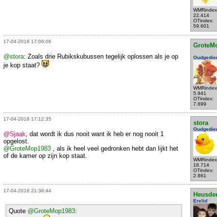
WMRindex
22.414
OTindex:
59.601
17-04-2018 17:06:06
GroteM
@stora
: Zoals drie Rubikskubussen tegelijk oplossen als je op
Oudgedie
je kop staat?
WMRindex
5.941
OTindex:
7.899
17-04-2018 17:12:35
stora
Oudgedie
@Sjaak
, dat wordt ik dus nooit want ik heb er nog nooit 1
opgelost.
@GroteMop1983
, als ik heel veel gedronken hebt dan lijkt het
of de kamer op zijn kop staat.
WMRindex
18.714
OTindex:
2.861
17-04-2018 21:38:44
Heusde
Erelid
Quote
@GroteMop1983
: