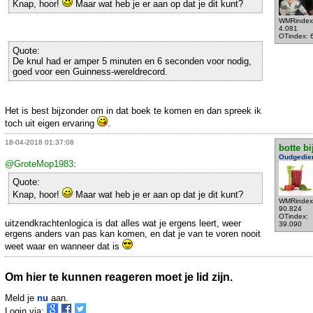
Knap, hoor!
Maar wat heb je er aan op dat je dit kunt?
WMRindex
4.081
OTindex: 
Quote:
De knul had er amper 5 minuten en 6 seconden voor nodig,
goed voor een Guinness-wereldrecord.
Het is best bijzonder om in dat boek te komen en dan spreek ik
toch uit eigen ervaring
.
18-04-2018 01:37:08
botte bi
Oudgedie
@GroteMop1983
:
Quote:
Knap, hoor!
Maar wat heb je er aan op dat je dit kunt?
WMRindex
90.824
OTindex:
uitzendkrachtenlogica is dat alles wat je ergens leert, weer
39.090
ergens anders van pas kan komen, en dat je van te voren nooit
weet waar en wanneer dat is
Om hier te kunnen reageren moet je lid zijn.
Meld je
nu
aan.
Login via: