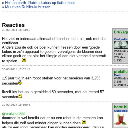
»
Hell on earth: Rubiks-kubus op flatformaat
»
Muur van Rubiks-kubussen
Reacties
30-03-2014 16:33:42
EruYag
Het ziet er inderdaad allemaal officieel en echt uit, ook met dat
Oudgedie
certificaat.
Anders zou de ook de boel kunnen flessen door een 'goede'
kubus in zo'n apparaat te gooien, vervolgens de kleuren door
WMRindex
19.022
elkaar gooit en tot slot het filmpje al dan niet versneld achteruit
OTindex:
te spelen...
1.455
30-03-2014 17:02:43
prokille
Erelid
1,5 jaar tijd in een robot steken voor het bereiken van 3,253
WMRindex
3.288
seconden
OTindex: 
Ikzelf los het op in gemiddeld 80 seconden, met als record 57
seconden
30-03-2014 18:50:46
botte bi
Oudgedie
@prokiller933
:
daarmee is wel bereikt dat er nu een robot is die mensen kan
helpen die zelf veel minder dingen kunnen doen
als zo een robot betaalbaar kan worden geproduceerd, dan zal