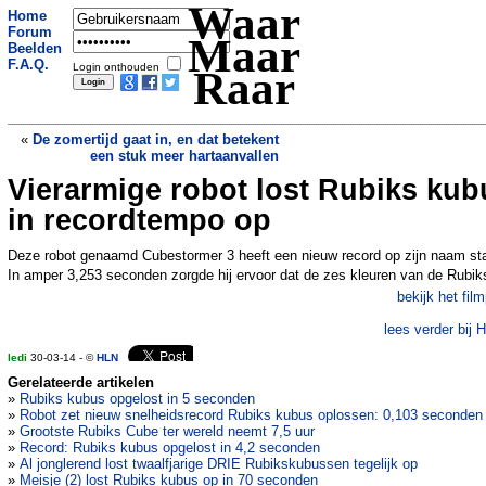
Waar
Home
Forum
Maar
Beelden
F.A.Q.
Login onthouden
Raar
«
De zomertijd gaat in, en dat betekent
een stuk meer hartaanvallen
Vierarmige robot lost Rubiks kub
Besje (71) krijgt celstraf voor stalken
van priester (ook naakt dansen deed
in recordtempo op
hem niet bezwijken)
»
Deze robot genaamd Cubestormer 3 heeft een nieuw record op zijn naam st
In amper 3,253 seconden zorgde hij ervoor dat de zes kleuren van de Rubik
bekijk het film
lees verder bij 
ledi
30-03-14 - ©
HLN
Gerelateerde artikelen
»
Rubiks kubus opgelost in 5 seconden
»
Robot zet nieuw snelheidsrecord Rubiks kubus oplossen: 0,103 seconden
»
Grootste Rubiks Cube ter wereld neemt 7,5 uur
»
Record: Rubiks kubus opgelost in 4,2 seconden
»
Al jonglerend lost twaalfjarige DRIE Rubikskubussen tegelijk op
»
Meisje (2) lost Rubiks kubus op in 70 seconden