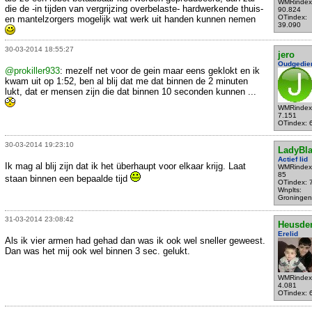
WMRindex
die de -in tijden van vergrijzing overbelaste- hardwerkende thuis-
90.824
OTindex:
en mantelzorgers mogelijk wat werk uit handen kunnen nemen
39.090
30-03-2014 18:55:27
jero
Oudgedie
@prokiller933
: mezelf net voor de gein maar eens geklokt en ik
kwam uit op 1:52, ben al blij dat me dat binnen de 2 minuten
lukt, dat er mensen zijn die dat binnen 10 seconden kunnen ...
WMRindex
7.151
OTindex: 
30-03-2014 19:23:10
LadyBla
Actief lid
Ik mag al blij zijn dat ik het überhaupt voor elkaar krijg. Laat
WMRindex
85
staan binnen een bepaalde tijd
OTindex: 
Wnplts:
Groningen
31-03-2014 23:08:42
Heusde
Erelid
Als ik vier armen had gehad dan was ik ook wel sneller geweest.
Dan was het mij ook wel binnen 3 sec. gelukt.
WMRindex
4.081
OTindex: 