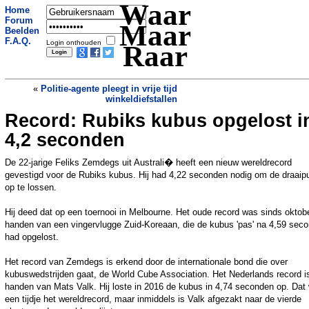
Waar
Home
Forum
Maar
Beelden
F.A.Q.
Login onthouden
Raar
«
Politie-agente pleegt in vrije tijd
winkeldiefstallen
Record: Rubiks kubus opgelost i
Gezichtsherkenning politie Wales
identificeerde duizenden onterecht als
4,2 seconden
crimineel
»
De 22-jarige Feliks Zemdegs uit Australi� heeft een nieuw wereldrecord
gevestigd voor de Rubiks kubus. Hij had 4,22 seconden nodig om de draaip
op te lossen.
Hij deed dat op een toernooi in Melbourne. Het oude record was sinds oktobe
handen van een vingervlugge Zuid-Koreaan, die de kubus 'pas' na 4,59 sec
had opgelost.
Het record van Zemdegs is erkend door de internationale bond die over
kubuswedstrijden gaat, de World Cube Association. Het Nederlands record is
handen van Mats Valk. Hij loste in 2016 de kubus in 4,74 seconden op. Dat
een tijdje het wereldrecord, maar inmiddels is Valk afgezakt naar de vierde