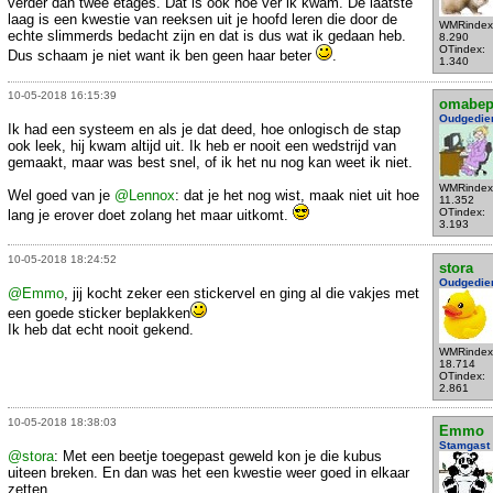
verder dan twee etages. Dat is ook hoe ver ik kwam. De laatste
laag is een kwestie van reeksen uit je hoofd leren die door de
WMRindex
echte slimmerds bedacht zijn en dat is dus wat ik gedaan heb.
8.290
OTindex:
Dus schaam je niet want ik ben geen haar beter
.
1.340
10-05-2018 16:15:39
omabe
Oudgedie
Ik had een systeem en als je dat deed, hoe onlogisch de stap
ook leek, hij kwam altijd uit. Ik heb er nooit een wedstrijd van
gemaakt, maar was best snel, of ik het nu nog kan weet ik niet.
WMRindex
Wel goed van je
@Lennox
: dat je het nog wist, maak niet uit hoe
11.352
OTindex:
lang je erover doet zolang het maar uitkomt.
3.193
10-05-2018 18:24:52
stora
Oudgedie
@Emmo
, jij kocht zeker een stickervel en ging al die vakjes met
een goede sticker beplakken
Ik heb dat echt nooit gekend.
WMRindex
18.714
OTindex:
2.861
10-05-2018 18:38:03
Emmo
Stamgast
@stora
: Met een beetje toegepast geweld kon je die kubus
uiteen breken. En dan was het een kwestie weer goed in elkaar
zetten.