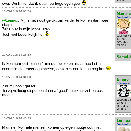
over. Denk niet dat ik daarmee hoge ogen gooi
.
10-05-2018 14:08:56
Mamsie
Oudgedie
@Lennox
: Mij is het nooit gelukt om verder te komen dan twee
etages.
Zelfs niet in mijn jonge jaren.
Toch wel bedenkelijk hè!
WMRindex
46.743
OTindex:
97.361
10-05-2018 14:28:35
Samui-
Ik kon hem ooit binnen 1 minuut oplossen, maar heb het al
decennia niet meer geprobeerd, denk niet dat ik 't nu nog kan
10-05-2018 14:34:38
Emmo
Stamgast
't Is mij nooit gelukt.
Tenzij volledig slopen en daarna "goed" in elkaar zetten ook
meetelt.
WMRindex
73.581
OTindex:
28.969
10-05-2018 14:45:25
Lennox
Oudgedie
Mamsie: Normale mensen komen op eigen houtje ook niet