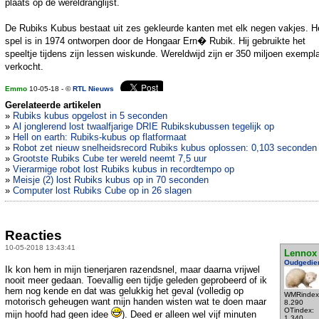
plaats op de wereldranglijst.
De Rubiks Kubus bestaat uit zes gekleurde kanten met elk negen vakjes. H
spel is in 1974 ontworpen door de Hongaar Ern� Rubik. Hij gebruikte het
speeltje tijdens zijn lessen wiskunde. Wereldwijd zijn er 350 miljoen exempl
verkocht.
Emmo
10-05-18 - ©
RTL Nieuws
Gerelateerde artikelen
»
Rubiks kubus opgelost in 5 seconden
»
Al jonglerend lost twaalfjarige DRIE Rubikskubussen tegelijk op
»
Hell on earth: Rubiks-kubus op flatformaat
»
Robot zet nieuw snelheidsrecord Rubiks kubus oplossen: 0,103 seconden
»
Grootste Rubiks Cube ter wereld neemt 7,5 uur
»
Vierarmige robot lost Rubiks kubus in recordtempo op
»
Meisje (2) lost Rubiks kubus op in 70 seconden
»
Computer lost Rubiks Cube op in 26 slagen
Reacties
10-05-2018 13:43:41
Lennox
Oudgedie
Ik kon hem in mijn tienerjaren razendsnel, maar daarna vrijwel
nooit meer gedaan. Toevallig een tijdje geleden geprobeerd of ik
hem nog kende en dat was gelukkig het geval (volledig op
WMRindex
motorisch geheugen want mijn handen wisten wat te doen maar
8.290
OTindex:
mijn hoofd had geen idee
). Deed er alleen wel vijf minuten
1.340