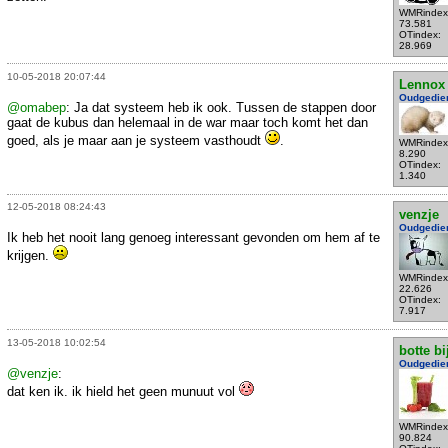
WMRindex
73.581
OTindex:
28.969
10-05-2018 20:07:44
Lennox
Oudgedie
@omabep
: Ja dat systeem heb ik ook. Tussen de stappen door
gaat de kubus dan helemaal in de war maar toch komt het dan
goed, als je maar aan je systeem vasthoudt
.
WMRindex
8.290
OTindex:
1.340
12-05-2018 08:24:43
venzje
Oudgedie
Ik heb het nooit lang genoeg interessant gevonden om hem af te
krijgen.
WMRindex
22.626
OTindex:
7.917
13-05-2018 10:02:54
botte bi
Oudgedie
@venzje
:
dat ken ik. ik hield het geen munuut vol
WMRindex
90.824