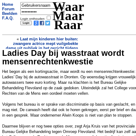
Waar
Home
Forum
Maar
Beelden
F.A.Q.
Login onthouden
Raar
«
Laat mijn kinderen hier buiten:
zwangere actrice mept vuilgebekte
dame uit publiek in het gezicht tijdens
Ladies Day bij wasstraat wordt
Honden leggen drol voor originele
talkshow
jaarkalender
»
mensenrechtenkwestie
Het begon als een kortingsactie, maar wordt nu een mensenrechtenkwestie:
Ladies' Day bij de autowasstraat in Dronten. Op woensdag krijgen vrouwelij
autowassers twee euro korting. Maar na klachten is het Bureau Gelijke
Behandeling Flevoland op de zaak gedoken. Uiteindelijk zal het College voo
Rechten van de Mens een oordeel moeten vellen.
Volgens het bureau is er sprake van discriminatie op basis van geslacht, en
mag niet. De carwash heeft dat ook te horen gekregen, eerst per brief en da
in een gesprek. Maar ondernemer Alwin Koops is niet van plan te stoppen.
Daarmee blijven er nog twee opties over, zegt Arja Kruis van het provinciale
Bureau Gelijke Behandeling tegen Omroep Flevoland. Het bedrijf kan zelf a