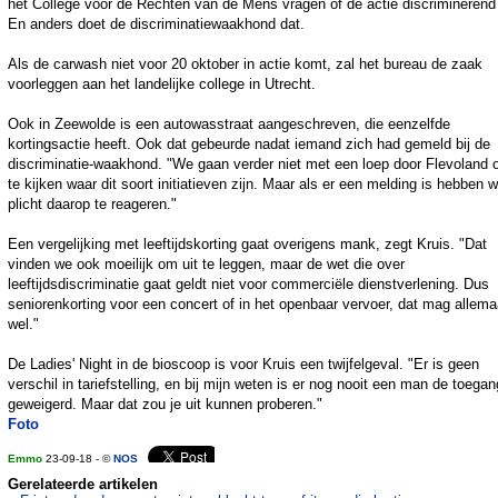
het College voor de Rechten van de Mens vragen of de actie discriminerend 
En anders doet de discriminatiewaakhond dat.
Als de carwash niet voor 20 oktober in actie komt, zal het bureau de zaak
voorleggen aan het landelijke college in Utrecht.
Ook in Zeewolde is een autowasstraat aangeschreven, die eenzelfde
kortingsactie heeft. Ook dat gebeurde nadat iemand zich had gemeld bij de
discriminatie-waakhond. "We gaan verder niet met een loep door Flevoland
te kijken waar dit soort initiatieven zijn. Maar als er een melding is hebben w
plicht daarop te reageren."
Een vergelijking met leeftijdskorting gaat overigens mank, zegt Kruis. "Dat
vinden we ook moeilijk om uit te leggen, maar de wet die over
leeftijdsdiscriminatie gaat geldt niet voor commerciële dienstverlening. Dus
seniorenkorting voor een concert of in het openbaar vervoer, dat mag allema
wel."
De Ladies' Night in de bioscoop is voor Kruis een twijfelgeval. "Er is geen
verschil in tariefstelling, en bij mijn weten is er nog nooit een man de toegan
geweigerd. Maar dat zou je uit kunnen proberen."
Foto
Emmo
23-09-18 - ©
NOS
Gerelateerde artikelen