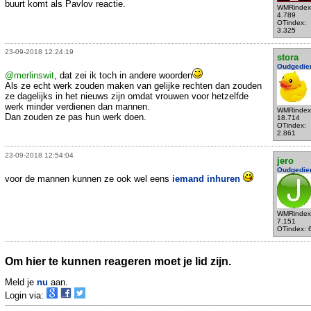
buurt komt als Pavlov reactie.
WMRindex
4.789
OTindex:
3.325
23-09-2018 12:24:19
stora
Oudgedie
@merlinswit
, dat zei ik toch in andere woorden
Als ze echt werk zouden maken van gelijke rechten dan zouden
ze dagelijks in het nieuws zijn omdat vrouwen voor hetzelfde
werk minder verdienen dan mannen.
WMRindex
Dan zouden ze pas hun werk doen.
18.714
OTindex:
2.861
23-09-2018 12:54:04
jero
Oudgedie
voor de mannen kunnen ze ook wel eens
iemand inhuren
WMRindex
7.151
OTindex: 
Om hier te kunnen reageren moet je lid zijn.
Meld je
nu
aan.
Login via: