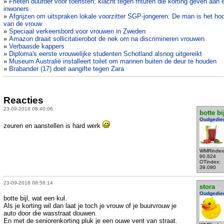
»
Frieten duurder voor toeristen: klacht tegen frituren die korting geven aan 
inwoners
»
Afgrijzen om uitspraken lokale voorzitter SGP-jongeren: De man is het ho
van de vrouw
»
Speciaal verkeersbord voor vrouwen in Zweden
»
Amazon draait sollicitatierobot de nek om na discrimineren vrouwen
»
Verbaasde kappers
»
Diploma's eerste vrouwelijke studenten Schotland alsnog uitgereikt
»
Museum Australië installeert toilet om mannen buiten de deur te houden
»
Brabander (17) doet aangifte tegen Zara
Reacties
23-09-2018 08:40:06
botte bi
Oudgedie
zeuren en aanstellen is hard werk
WMRindex
90.824
OTindex:
39.090
23-09-2018 08:56:14
stora
Oudgedie
botte bijl, wat een kul.
Als je korting wil dan laat je toch je vrouw of je buurvrouw je
auto door die wasstraat douwen.
En met de seniorenkorting pluk je een ouwe vent van straat.