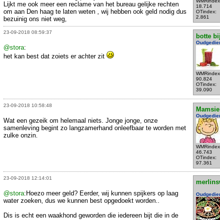
WMRindex
Lijkt me ook meer een reclame van het bureau gelijke rechten
18.714
om aan Den haag te laten weten , wij hebben ook geld nodig dus
OTindex:
2.861
bezuinig ons niet weg,
23-09-2018 08:59:37
botte bi
Oudgedie
@stora
:
het kan best dat zoiets er achter zit
WMRindex
90.824
OTindex:
39.090
23-09-2018 10:58:48
Mamsie
Oudgedie
Wat een gezeik om helemaal niets. Jonge jonge, onze
samenleving begint zo langzamerhand onleefbaar te worden met
zulke onzin.
WMRindex
46.743
OTindex:
97.361
23-09-2018 12:14:01
merlins
@stora
:Hoezo meer geld? Eerder, wij kunnen spijkers op laag
Oudgedie
water zoeken, dus we kunnen best opgedoekt worden..
Dis is echt een waakhond geworden die iedereen bijt die in de