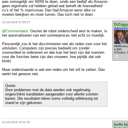
was onmogelijk om 50/50 te doen, sinds een bedrijf als Amazon
geen registratie zal hebben gehad wat betreft de hoeveelheid
cv's of het % man/vrouw. Dan had Amazon eerst elke cv
moeten bekijken en moet turven. Das toch niet te doen.
12-10-2018 07:55:27
DrZiggy
Administr
@Commentator
: Gezien de robot onderscheid wist te maken, is
het automatiseren van een sorteerproces niet echt zo moeilijk.
Persoonlijk zou ik het discrimineren niet als reden zien voor het
WMRindex
uitsluiten. Computers zijn precies bedoeld om zonder
4.883
vooroordeel te redeneren en dan kan het best zijn dat mannen
OTindex: 
voor die functies beter zijn dan vrouwen, hoe pijnlijk dat ook
S
klinkt.
Maar onderstaande is wel een reden om het stil te zetten. Dan
werkt het gewoon niet.
Quote:
Door problemen met de data werden ook regelmatig
ongeschikte kandidaten aangeraden voor allerlei soorten
banen. Die resultaten leken soms volledig willekeurig tot
stand te zijn gekomen.
12-10-2018 13:11:15
botte bi