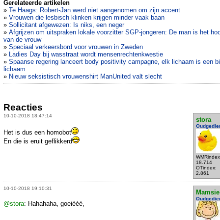
Gerelateerde artikelen
»
Te Haags: Robert-Jan werd niet aangenomen om zijn accent
»
Vrouwen die lesbisch klinken krijgen minder vaak baan
»
Sollicitant afgewezen: Is niks, een neger
»
Afgrijzen om uitspraken lokale voorzitter SGP-jongeren: De man is het ho
van de vrouw
»
Speciaal verkeersbord voor vrouwen in Zweden
»
Ladies Day bij wasstraat wordt mensenrechtenkwestie
»
Spaanse regering lanceert body positivity campagne, elk lichaam is een bi
lichaam
»
Nieuw seksistisch vrouwenshirt ManUnited valt slecht
Reacties
10-10-2018 18:47:14
stora
Oudgedie
Het is dus een homobot
En die is eruit geflikkerd
WMRindex
18.714
OTindex:
2.861
10-10-2018 19:10:31
Mamsie
Oudgedie
@stora
: Hahahaha, goeièèè,