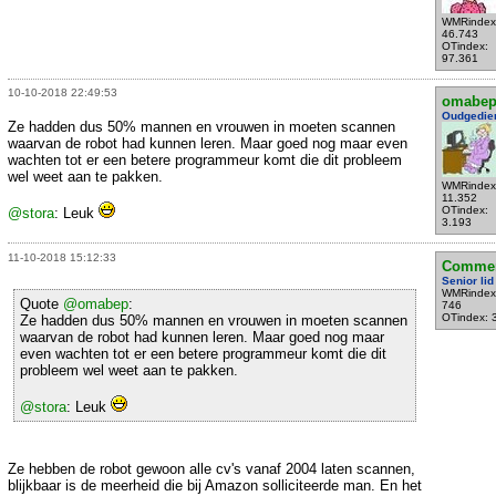
WMRindex
46.743
OTindex:
97.361
10-10-2018 22:49:53
omabe
Oudgedie
Ze hadden dus 50% mannen en vrouwen in moeten scannen
waarvan de robot had kunnen leren. Maar goed nog maar even
wachten tot er een betere programmeur komt die dit probleem
wel weet aan te pakken.
WMRindex
11.352
OTindex:
@stora
: Leuk
3.193
11-10-2018 15:12:33
Commen
Senior lid
WMRindex
Quote
@omabep
:
746
OTindex: 
Ze hadden dus 50% mannen en vrouwen in moeten scannen
waarvan de robot had kunnen leren. Maar goed nog maar
even wachten tot er een betere programmeur komt die dit
probleem wel weet aan te pakken.
@stora
: Leuk
Ze hebben de robot gewoon alle cv's vanaf 2004 laten scannen,
blijkbaar is de meerheid die bij Amazon solliciteerde man. En het