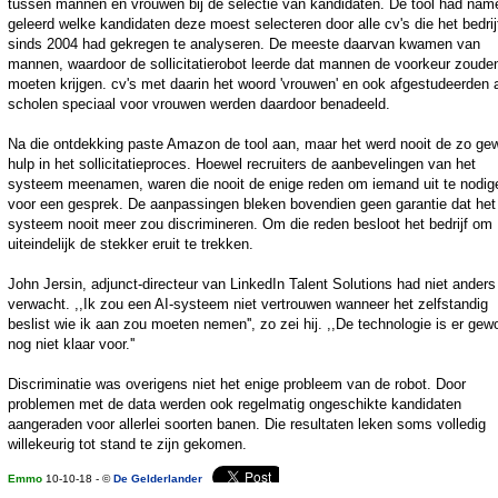
tussen mannen en vrouwen bij de selectie van kandidaten. De tool had name
geleerd welke kandidaten deze moest selecteren door alle cv's die het bedrij
sinds 2004 had gekregen te analyseren. De meeste daarvan kwamen van
mannen, waardoor de sollicitatierobot leerde dat mannen de voorkeur zoude
moeten krijgen. cv's met daarin het woord 'vrouwen' en ook afgestudeerden 
scholen speciaal voor vrouwen werden daardoor benadeeld.
Na die ontdekking paste Amazon de tool aan, maar het werd nooit de zo gew
hulp in het sollicitatieproces. Hoewel recruiters de aanbevelingen van het
systeem meenamen, waren die nooit de enige reden om iemand uit te nodig
voor een gesprek. De aanpassingen bleken bovendien geen garantie dat het
systeem nooit meer zou discrimineren. Om die reden besloot het bedrijf om
uiteindelijk de stekker eruit te trekken.
John Jersin, adjunct-directeur van LinkedIn Talent Solutions had niet anders
verwacht. ,,Ik zou een AI-systeem niet vertrouwen wanneer het zelfstandig
beslist wie ik aan zou moeten nemen'', zo zei hij. ,,De technologie is er gew
nog niet klaar voor.''
Discriminatie was overigens niet het enige probleem van de robot. Door
problemen met de data werden ook regelmatig ongeschikte kandidaten
aangeraden voor allerlei soorten banen. Die resultaten leken soms volledig
willekeurig tot stand te zijn gekomen.
Emmo
10-10-18 - ©
De Gelderlander