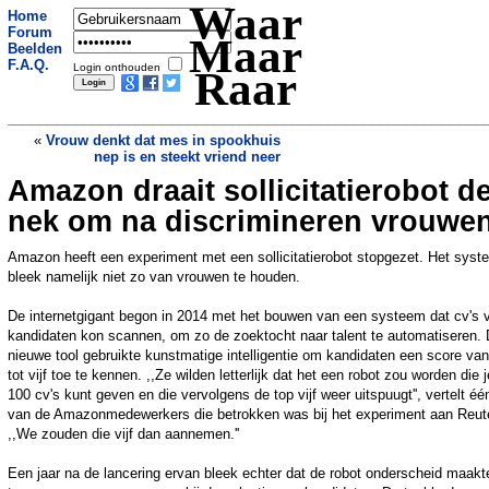
Waar
Home
Forum
Maar
Beelden
F.A.Q.
Login onthouden
Raar
«
Vrouw denkt dat mes in spookhuis
nep is en steekt vriend neer
Amazon draait sollicitatierobot d
Catherine Keyl vindt dat #MeToo de
sfeer verpest
»
nek om na discrimineren vrouwe
Amazon heeft een experiment met een sollicitatierobot stopgezet. Het syst
bleek namelijk niet zo van vrouwen te houden.
De internetgigant begon in 2014 met het bouwen van een systeem dat cv's 
kandidaten kon scannen, om zo de zoektocht naar talent te automatiseren.
nieuwe tool gebruikte kunstmatige intelligentie om kandidaten een score va
tot vijf toe te kennen. ,,Ze wilden letterlijk dat het een robot zou worden die j
100 cv's kunt geven en die vervolgens de top vijf weer uitspuugt'', vertelt éé
van de Amazonmedewerkers die betrokken was bij het experiment aan Reut
,,We zouden die vijf dan aannemen.''
Een jaar na de lancering ervan bleek echter dat de robot onderscheid maakt