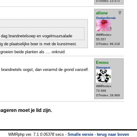
OTindex: 13.572
allone
Oudgediende
WMRindex:
e dag brandnetelsoep en vogelmuursalade
55.557
ig de plaatselijke boer is met de kunstmest.
OTindex: 99.218
roeien beide planten als .... onkruid.
Emmo
Stamgast
je brandnetels oogst, dan verarmd de grond vanzelf.
WMRindex:
73.568
OTindex: 28.969
geren moet je lid zijn.
WMRphp ver. 7.1
0.05378
secs -
Smalle versie
-
terug naar boven