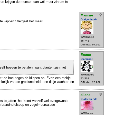
hien krijgen de mensen dan wél meer zin om te
Mamsie
Oudgediende
te wippen? Vergeet het maar!
WMRindex:
46.743
OTindex: 97.361
Emmo
Stamgast
zelf hoeven te betalen, want planten zijn niet
WMRindex:
eit de boel tegen de klippen op. Even een stekje
73.568
ankelijk van de groeisnelheid, een tijdje wachten en
OTindex: 28.969
allone
Oudgediende
eens te jatten; het komt vanzelf wel overgewaaid.
ag brandnetelsoep en vogelmuursalade
WMRindex: