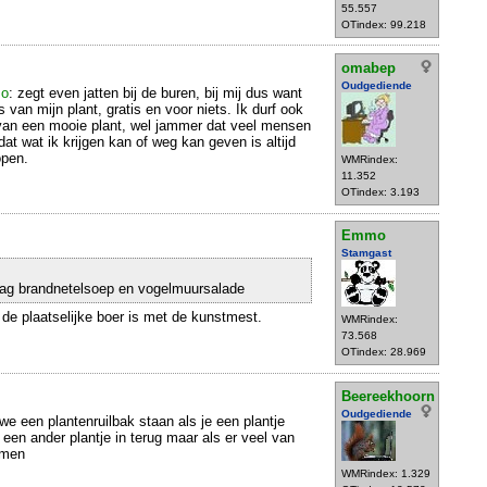
55.557
OTindex: 99.218
omabep
Oudgediende
o
: zegt even jatten bij de buren, bij mij dus want
s van mijn plant, gratis en voor niets. Ik durf ook
 van een mooie plant, wel jammer dat veel mensen
at wat ik krijgen kan of weg kan geven is altijd
open.
WMRindex:
11.352
OTindex: 3.193
Emmo
Stamgast
 dag brandnetelsoep en vogelmuursalade
 de plaatselijke boer is met de kunstmest.
WMRindex:
73.568
OTindex: 28.969
Beereekhoorn
Oudgediende
we een plantenruilbak staan als je een plantje
een ander plantje in terug maar als er veel van
emen
WMRindex: 1.329