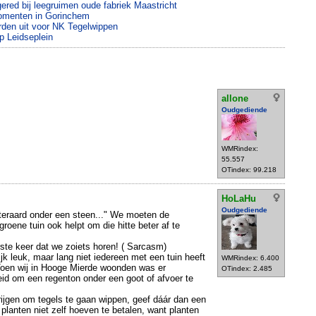
gered bij leegruimen oude fabriek Maastricht
omenten in Gorinchem
den uit voor NK Tegelwippen
p Leidseplein
allone
Oudgediende
WMRindex:
55.557
OTindex: 99.218
HoLaHu
Oudgediende
teraard onder een steen..." We moeten de
groene tuin ook helpt om die hitte beter af te
rste keer dat we zoiets horen! ( Sarcasm)
ijk leuk, maar lang niet iedereen met een tuin heeft
WMRindex: 6.400
 Toen wij in Hooge Mierde woonden was er
OTindex: 2.485
id om een regenton onder een goot of afvoer te
rijgen om tegels te gaan wippen, geef dáár dan een
planten niet zelf hoeven te betalen, want planten