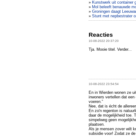
»
Kunstwerk uit container 
»
Mol beleeft benauwde m
»
Groningen daagt Leeuwar
»
Stunt met nepbestrater o
Reacties
10-08-2022 20:37:20
Tja. Mooie titel. Verder...
10-08-2022 23:54:54
En in Wierden wonen ze ui
inwoners vertellen dat een 
voeren.”
Nee, dat is écht de alleree
En zo'n regenton is natuurl
daar de mogelijkheid toe.
simpelweg geen mogelijkhe
plaatsen.
Als je mensen zover wilt k
subsidie voor! Zodat ze de 