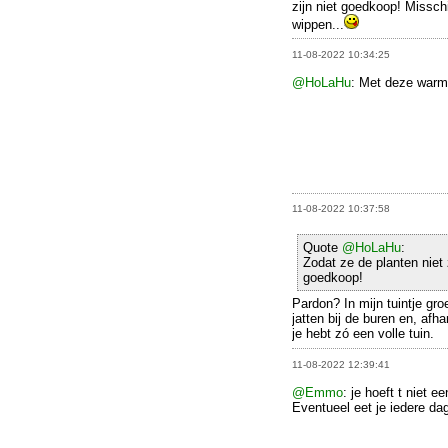
zijn niet goedkoop! Missc
wippen...
11-08-2022 10:34:25
@HoLaHu
: Met deze warm
11-08-2022 10:37:58
Quote
@HoLaHu
:
Zodat ze de planten niet 
goedkoop!
Pardon? In mijn tuintje gro
jatten bij de buren en, afh
je hebt zó een volle tuin.
11-08-2022 12:39:41
@Emmo
: je hoeft t niet 
Eventueel eet je iedere d