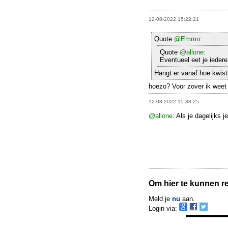
12-08-2022 15:22:21
Quote
@Emmo
:
Quote
@allone
:
Eventueel eet je ieder
Hangt er vanaf hoe kwist
hoezo? Voor zover ik weet g
12-08-2022 15:38:25
@allone
: Als je dagelijks 
Om hier te kunnen rea
Meld je
nu
aan.
Login via: