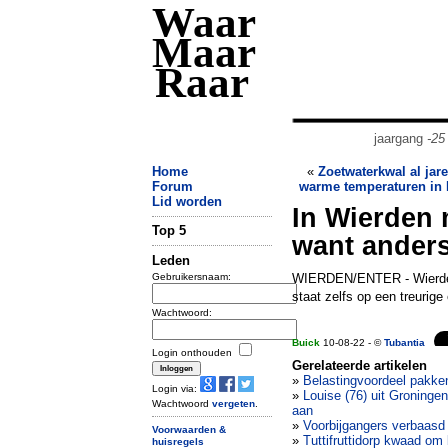
Waar
Maar
Raar
jaargang
-25
Home
«
Zoetwaterkwal al jare
Forum
warme temperaturen in 
Lid worden
In Wierden 
Top 5
want anders
Leden
Gebruikersnaam:
WIERDEN/ENTER - Wierden 
staat zelfs op een treurige
Wachtwoord:
Buick
10-08-22 - ©
Tubantia
Login onthouden
Gerelateerde artikelen
»
Belastingvoordeel pakken 
Login via:
»
Louise (76) uit Groningen
Wachtwoord
vergeten
.
aan
»
Voorbijgangers verbaasd 
Voorwaarden &
»
Tuttifruttidorp kwaad o
huisregels