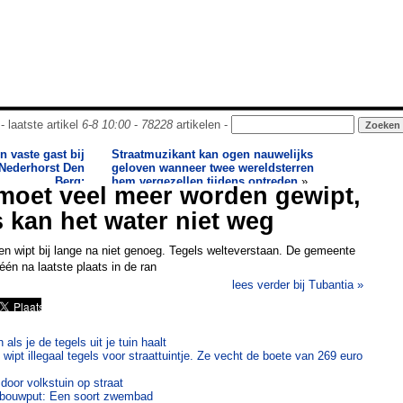
- laatste artikel
6-8 10:00
-
78228
artikelen -
n vaste gast bij
Straatmuzikant kan ogen nauwelijks
Nederhorst Den
geloven wanneer twee wereldsterren
Berg:
hem vergezellen tijdens optreden
»
moet veel meer worden gewipt,
 kan het water niet weg
wipt bij lange na niet genoeg. Tegels welteverstaan. De gemeente
 één na laatste plaats in de ran
lees verder bij Tubantia »
als je de tegels uit je tuin haalt
 wipt illegaal tegels voor straattuintje. Ze vecht de boete van 269 euro
door volkstuin op straat
m bouwput: Een soort zwembad