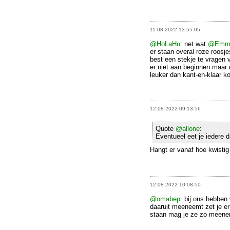
11-08-2022 13:55:05
@HoLaHu
: net wat
@Emm
er staan overal roze roosje
best een stekje te vragen
er niet aan beginnen maar d
leuker dan kant-en-klaar k
12-08-2022 09:13:56
Quote
@allone
:
Eventueel eet je iedere
Hangt er vanaf hoe kwistig
12-08-2022 10:08:50
@omabep
: bij ons hebben 
daaruit meeneemt zet je er 
staan mag je ze zo meen