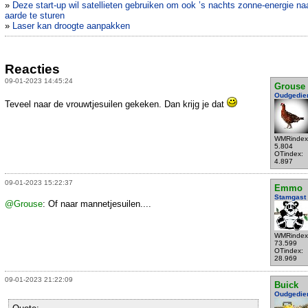
»
Deze start-up wil satellieten gebruiken om ook ’s nachts zonne-energie na
aarde te sturen
»
Laser kan droogte aanpakken
Reacties
09-01-2023 14:45:24
Grouse
Oudgedie
Teveel naar de vrouwtjesuilen gekeken. Dan krijg je dat
WMRindex
5.804
OTindex:
4.897
09-01-2023 15:22:37
Emmo
Stamgast
@Grouse
: Of naar mannetjesuilen....
WMRindex
73.599
OTindex:
28.969
09-01-2023 21:22:09
Buick
Oudgedie