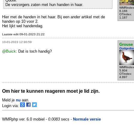
Quote:
De verzorgers zaten met hun handen in haar.
WMRindex
6.166
OTindex:
Hier met de handen in het haar. Bij een ander artikel met de
1.187
handen op 10 voor 2.
Het lijkt wel handendag.
Laatste edit 09-01-2023 21:22
10-01-2023 12:30:59
Grouse
Oudgedie
@Buick
: Dat is toch handig?
WMRindex
5.804
OTindex:
4.897
Om hier te kunnen reageren moet je lid zijn.
Meld je
nu
aan.
Login via:
WMRphp ver. 6.0 mobiel -
0.0083
secs -
Normale versie