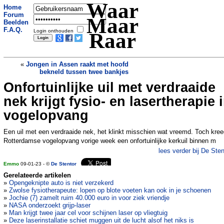
Waar
Home
Forum
Maar
Beelden
F.A.Q.
Login onthouden
Raar
«
Jongen in Assen raakt met hoofd
bekneld tussen twee bankjes
Onfortuinlijke uil met verdraaide
Man steelt stokje saté uit loempiakraam
en bedreigt agenten in Breda
»
nek krijgt fysio- en lasertherapie 
vogelopvang
Een uil met een verdraaide nek, het klinkt misschien wat vreemd. Toch kre
Rotterdamse vogelopvang vorige week een onfortuinlijke kerkuil binnen m
lees verder bij De Sten
Emmo
09-01-23 - ©
De Stentor
Gerelateerde artikelen
»
Opengeknipte auto is niet verzekerd
»
Zwolse fysiotherapeute: lopen op blote voeten kan ook in je schoenen
»
Jochie (7) zamelt ruim 40.000 euro in voor ziek vriendje
»
NASA onderzoekt grijp-laser
»
Man krijgt twee jaar cel voor schijnen laser op vliegtuig
»
Deze laserinstallatie schiet muggen uit de lucht alsof het niks is