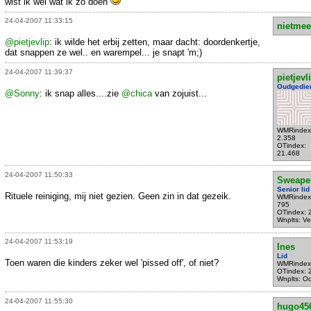
wist ik wel wat ik zo doen
24-04-2007 11:33:15
nietmee
@pietjevlip
: ik wilde het erbij zetten, maar dacht: doordenkertje,
dat snappen ze wel.. en warempel... je snapt 'm;)
24-04-2007 11:39:37
pietjevl
Oudgedie
@Sonny
: ik snap alles....zie
@chica
van zojuist...
WMRindex
2.358
OTindex:
21.468
24-04-2007 11:50:33
Sweape
Senior lid
Rituele reiniging, mij niet gezien. Geen zin in dat gezeik.
WMRindex
795
OTindex: 
Wnplts: Ve
24-04-2007 11:53:19
Ines
Lid
Toen waren die kinders zeker wel 'pissed off', of niet?
WMRindex
OTindex: 
Wnplts: Oo
24-04-2007 11:55:30
hugo45