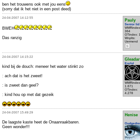
ben het trouwens ook met jou eens
(sorry dat ik het niet in een post deed)
24-04-2007 14:12:55
Pauly
Senior lid
BWEH
WMRindex
364
OTindex: 
Das ranzig
Wnplts:
Uermend
S
24-04-2007 14:15:22
Gleadar
Erelid
kind bij de douch: meneer het water stinkt zo
: ach dat is het zweet!
WMRindex
: is zweet dan geel?
1.671
OTindex:
4.278
: kind hou op met dat gezeik
24-04-2007 15:49:29
Henise
De laagste kaste heet de Onaanraakbaren.
Oudgedie
Geen wonder!!!