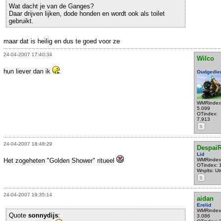
Wat dacht je van de Ganges?
Daar drijven lijken, dode honden en wordt ook als toilet
gebruikt.
maar dat is heilig en dus te goed voor ze
24-04-2007 17:40:34
Wilco
hun liever dan ik
Oudgedie
WMRindex
5.099
OTindex:
7.913
S
24-04-2007 18:48:29
Despai
Lid
Het zogeheten "Golden Shower" ritueel
WMRindex
OTindex: 
Wnplts: Ut
S
24-04-2007 19:35:14
aidan
Erelid
WMRindex
Quote
sonnydijs
:
3.086