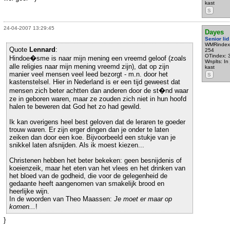
kast
S
24-04-2007 13:29:45
Dayes
Senior lid
WMRindex
Quote
Lennard
:
254
OTindex: 
Hindoe�sme is naar mijn mening een vreemd geloof (zoals
Wnplts: In 
alle religies naar mijn mening vreemd zijn), dat op zijn
kast
manier veel mensen veel leed bezorgt - m.n. door het
S
kastenstelsel. Hier in Nederland is er een tijd geweest dat
mensen zich beter achtten dan anderen door de st�nd waar
ze in geboren waren, maar ze zouden zich niet in hun hoofd
halen te beweren dat God het zo had gewild.
Ik kan overigens heel best geloven dat de leraren te goeder
trouw waren. Er zijn erger dingen dan je onder te laten
zeiken dan door een koe. Bijvoorbeeld een stukje van je
snikkel laten afsnijden. Als ik moest kiezen...
Christenen hebben het beter bekeken: geen besnijdenis of
koeienzeik, maar het eten van het vlees en het drinken van
het bloed van de godheid, die voor de gelegenheid de
gedaante heeft aangenomen van smakelijk brood en
heerlijke wijn.
In de woorden van Theo Maassen:
Je moet er maar op
komen...
!
}