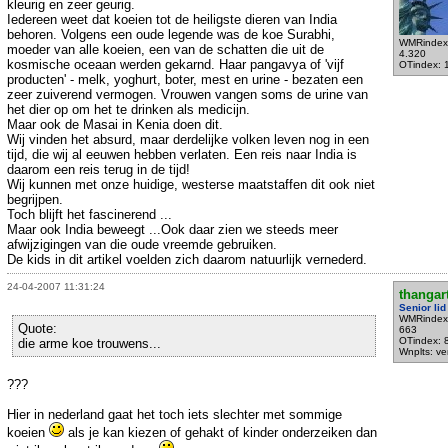
kleurig en zeer geurig.
Iedereen weet dat koeien tot de heiligste dieren van India
behoren. Volgens een oude legende was de koe Surabhi,
WMRindex
moeder van alle koeien, een van de schatten die uit de
4.320
kosmische oceaan werden gekarnd. Haar pangavya of 'vijf
OTindex: 
producten' - melk, yoghurt, boter, mest en urine - bezaten een
zeer zuiverend vermogen. Vrouwen vangen soms de urine van
het dier op om het te drinken als medicijn.
Maar ook de Masai in Kenia doen dit.
Wij vinden het absurd, maar derdelijke volken leven nog in een
tijd, die wij al eeuwen hebben verlaten. Een reis naar India is
daarom een reis terug in de tijd!
Wij kunnen met onze huidige, westerse maatstaffen dit ook niet
begrijpen.
Toch blijft het fascinerend ...
Maar ook India beweegt ...Ook daar zien we steeds meer
afwijzigingen van die oude vreemde gebruiken.
De kids in dit artikel voelden zich daarom natuurlijk vernederd.
24-04-2007 11:31:24
thangar
Senior lid
WMRindex
Quote:
663
OTindex: 
die arme koe trouwens...
Wnplts: ve
???
Hier in nederland gaat het toch iets slechter met sommige
koeien
als je kan kiezen of gehakt of kinder onderzeiken dan