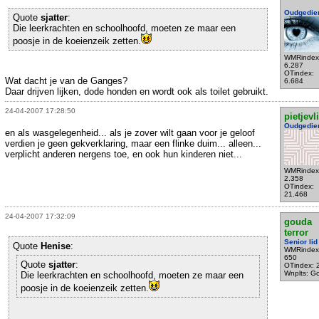
Oudgedie
Quote
sjatter
:
Die leerkrachten en schoolhoofd, moeten ze maar een
poosje in de koeienzeik zetten.
WMRindex
6.287
OTindex:
Wat dacht je van de Ganges?
6.684
Daar drijven lijken, dode honden en wordt ook als toilet gebruikt.
24-04-2007 17:28:50
pietjevl
Oudgedie
en als wasgelegenheid... als je zover wilt gaan voor je geloof
verdien je geen gekverklaring, maar een flinke duim... alleen...
verplicht anderen nergens toe, en ook hun kinderen niet...
WMRindex
2.358
OTindex:
21.468
24-04-2007 17:32:09
gouda
terror
Senior lid
Quote
Henise
:
WMRindex
650
Quote
sjatter
:
OTindex: 
Wnplts: G
Die leerkrachten en schoolhoofd, moeten ze maar een
poosje in de koeienzeik zetten.