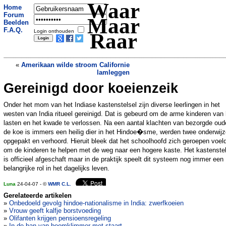
Waar
Home
Forum
Maar
Beelden
F.A.Q.
Login onthouden
Raar
«
Amerikaan wilde stroom Californie
lamleggen
Gereinigd door koeienzeik
Boete voor te langzame ploegleider
»
Onder het mom van het Indiase kastenstelsel zijn diverse leerlingen in het
westen van India ritueel gereinigd. Dat is gebeurd om de arme kinderen van
lasten en het kwade te verlossen. Na een aantal klachten van bezorgde oud
de koe is immers een heilig dier in het Hindoe�sme, werden twee onderwijz
opgepakt en verhoord. Hieruit bleek dat het schoolhoofd zich geroepen voel
om de kinderen te helpen met de weg naar een hogere kaste. Het kastenstel
is officieel afgeschaft maar in de praktijk speelt dit systeem nog immer een
belangrijke rol in het dagelijks leven.
Luna
24-04-07 - ©
WMR C.L.
Gerelateerde artikelen
»
Onbedoeld gevolg hindoe-nationalisme in India: zwerfkoeien
»
Vrouw geeft kalfje borstvoeding
»
Olifanten krijgen pensioensregeling
»
In de ban van boomklimmer met staart