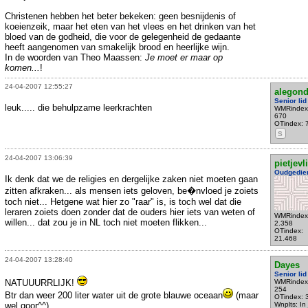
Christenen hebben het beter bekeken: geen besnijdenis of
koeienzeik, maar het eten van het vlees en het drinken van het
bloed van de godheid, die voor de gelegenheid de gedaante
heeft aangenomen van smakelijk brood en heerlijke wijn.
In de woorden van Theo Maassen:
Je moet er maar op
komen...
!
24-04-2007 12:55:27
alegond
Senior lid
leuk..... die behulpzame leerkrachten
WMRindex
670
OTindex: 
S
24-04-2007 13:06:39
pietjevl
Oudgedie
Ik denk dat we de religies en dergelijke zaken niet moeten gaan
zitten afkraken... als mensen iets geloven, be�nvloed je zoiets
toch niet... Hetgene wat hier zo "raar" is, is toch wel dat die
leraren zoiets doen zonder dat de ouders hier iets van weten of
WMRindex
willen... dat zou je in NL toch niet moeten flikken...
2.358
OTindex:
21.468
24-04-2007 13:28:40
Dayes
Senior lid
NATUUURRLIJK!
WMRindex
254
Btr dan weer 200 liter water uit de grote blauwe oceaan
(maar
OTindex: 
wel goor^^)
Wnplts: In 