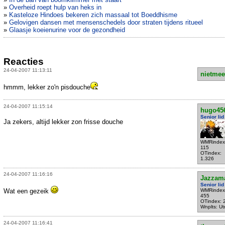
»
Overheid roept hulp van heks in
»
Kasteloze Hindoes bekeren zich massaal tot Boeddhisme
»
Gelovigen dansen met mensenschedels door straten tijdens ritueel
»
Glaasje koeienurine voor de gezondheid
Reacties
24-04-2007 11:13:11
nietmee
hmmm, lekker zo'n pisdouche
24-04-2007 11:15:14
hugo45
Senior lid
Ja zekers, altijd lekker zon frisse douche
WMRindex
115
OTindex:
1.326
24-04-2007 11:16:16
Jazzam
Senior lid
Wat een gezeik
WMRindex
455
OTindex: 
Wnplts: Ut
24-04-2007 11:16:41