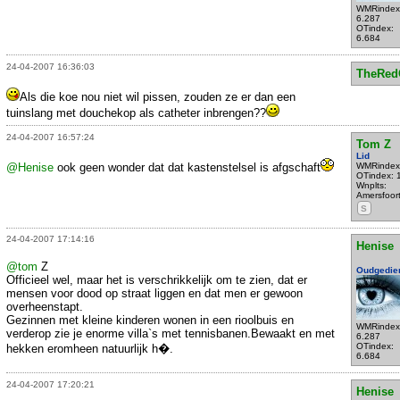
WMRindex
6.287
OTindex:
6.684
24-04-2007 16:36:03
TheRed
Als die koe nou niet wil pissen, zouden ze er dan een
tuinslang met douchekop als catheter inbrengen??
24-04-2007 16:57:24
Tom Z
Lid
@Henise
ook geen wonder dat dat kastenstelsel is afgschaft
WMRindex
OTindex: 
Wnplts:
Amersfoor
S
24-04-2007 17:14:16
Henise
@tom
Z
Oudgedie
Officieel wel, maar het is verschrikkelijk om te zien, dat er
mensen voor dood op straat liggen en dat men er gewoon
overheenstapt.
Gezinnen met kleine kinderen wonen in een rioolbuis en
WMRindex
verderop zie je enorme villa`s met tennisbanen.Bewaakt en met
6.287
OTindex:
hekken eromheen natuurlijk h�.
6.684
24-04-2007 17:20:21
Henise