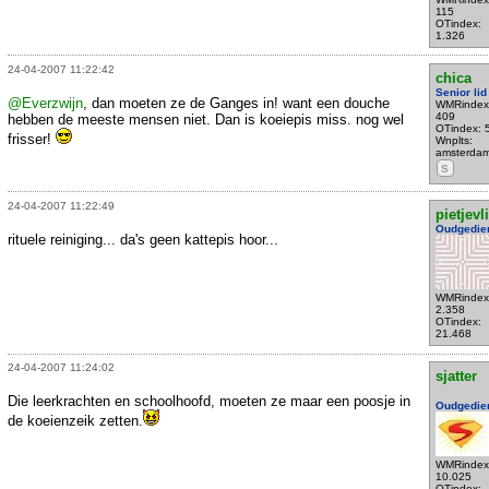
115
OTindex:
1.326
24-04-2007 11:22:42
chica
Senior lid
@Everzwijn
, dan moeten ze de Ganges in! want een douche
WMRindex
409
hebben de meeste mensen niet. Dan is koeiepis miss. nog wel
OTindex: 
frisser!
Wnplts:
amsterda
S
24-04-2007 11:22:49
pietjevl
Oudgedie
rituele reiniging... da's geen kattepis hoor...
WMRindex
2.358
OTindex:
21.468
24-04-2007 11:24:02
sjatter
Die leerkrachten en schoolhoofd, moeten ze maar een poosje in
Oudgedie
de koeienzeik zetten.
WMRindex
10.025
OTindex: