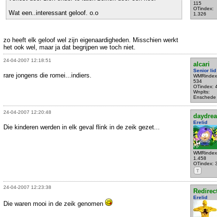
115
OTindex:
Wat een..interessant geloof. o.o
1.326
zo heeft elk geloof wel zijn eigenaardigheden. Misschien werkt
het ook wel, maar ja dat begrijpen we toch niet.
24-04-2007 12:18:51
alcari
Senior lid
rare jongens die romei...indiers.
WMRindex
534
OTindex: 
Wnplts:
Enschede
24-04-2007 12:20:48
daydre
Erelid
Die kinderen werden in elk geval flink in de zeik gezet...
WMRindex
1.458
OTindex: 
T
24-04-2007 12:23:38
Redirec
Erelid
Die waren mooi in de zeik genomen