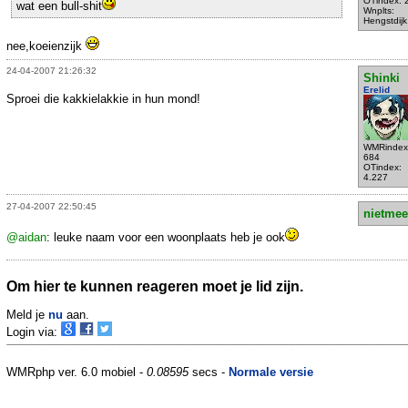
OTindex: 
wat een bull-shit
Wnplts:
Hengstdijk
nee,koeienzijk
24-04-2007 21:26:32
Shinki
Erelid
Sproei die kakkielakkie in hun mond!
WMRindex
684
OTindex:
4.227
27-04-2007 22:50:45
nietmee
@aidan
: leuke naam voor een woonplaats heb je ook
Om hier te kunnen reageren moet je lid zijn.
Meld je
nu
aan.
Login via:
WMRphp ver. 6.0 mobiel -
0.08595
secs -
Normale versie