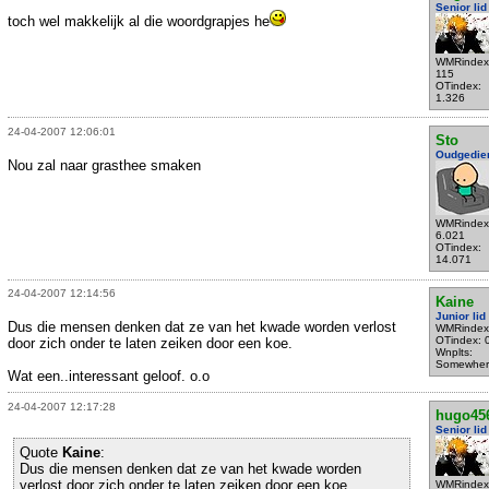
Senior lid
toch wel makkelijk al die woordgrapjes he
WMRindex
115
OTindex:
1.326
24-04-2007 12:06:01
Sto
Oudgedie
Nou zal naar grasthee smaken
WMRindex
6.021
OTindex:
14.071
24-04-2007 12:14:56
Kaine
Junior lid
Dus die mensen denken dat ze van het kwade worden verlost
WMRindex
OTindex: 
door zich onder te laten zeiken door een koe.
Wnplts:
Somewher
Wat een..interessant geloof. o.o
24-04-2007 12:17:28
hugo45
Senior lid
Quote
Kaine
:
Dus die mensen denken dat ze van het kwade worden
verlost door zich onder te laten zeiken door een koe.
WMRindex