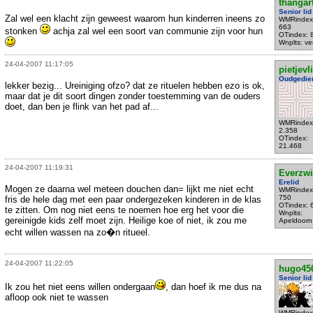
thangar
Senior lid
Zal wel een klacht zijn geweest waarom hun kinderren ineens zo
WMRindex
663
stonken
achja zal wel een soort van communie zijn voor hun
OTindex: 
Wnplts: ve
24-04-2007 11:17:05
pietjevl
Oudgedie
lekker bezig... Ureiniging ofzo? dat ze rituelen hebben ezo is ok,
maar dat je dit soort dingen zonder toestemming van de ouders
doet, dan ben je flink van het pad af...
WMRindex
2.358
OTindex:
21.468
24-04-2007 11:19:31
Everzwi
Erelid
Mogen ze daarna wel meteen douchen dan= lijkt me niet echt
WMRindex
750
fris de hele dag met een paar ondergezeken kinderen in de klas
OTindex: 
te zitten. Om nog niet eens te noemen hoe erg het voor die
Wnplts:
gereinigde kids zelf moet zijn. Heilige koe of niet, ik zou me
Apeldoorn
echt willen wassen na zo�n ritueel.
24-04-2007 11:22:05
hugo45
Senior lid
Ik zou het niet eens willen ondergaan
, dan hoef ik me dus na
afloop ook niet te wassen
WMRindex