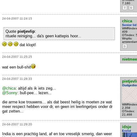
7.180
T
S
24-04-2007 11:24:15
chica
Senior lid
WMRindex
Quote
pietjevlip
:
409
OTindex: 
rituele reiniging... da's geen kattepis hoor...
Wnplts:
amsterda
dat klopt!
S
24-04-2007 11:25:25
nietmee
wat een bull-shit
24-04-2007 11:28:33
pietjevl
Oudgedie
@chica
: altijd als ik iets zeg...
@Sonny
: bull-pee... lezen...
die arme koe trouwens... als dat beest heilig is moeten ze wat
WMRindex
meer respect hebben voor dr, en geen irri leerlingetjes onder dr
2.358
gat zetten...
OTindex:
21.468
24-04-2007 11:29:20
idsje
Erelid
India is een prachtig land, af en toe vreselijk smerig, dan weer