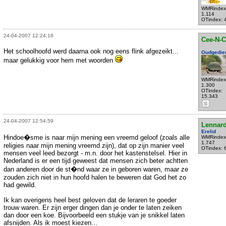
WMRindex
1.114
OTindex: 
24-04-2007 12:24:16
Cee-N-C
Het schoolhoofd werd daarna ook nog eens flink afgezeikt...
Oudgedie
maar gelukkig voor hem met woorden
WMRindex
1.300
OTindex:
15.343
S
24-04-2007 12:54:59
Lennar
Erelid
Hindoe�sme is naar mijn mening een vreemd geloof (zoals alle
WMRindex
1.747
religies naar mijn mening vreemd zijn), dat op zijn manier veel
OTindex: 
mensen veel leed bezorgt - m.n. door het kastenstelsel. Hier in
Nederland is er een tijd geweest dat mensen zich beter achtten
dan anderen door de st�nd waar ze in geboren waren, maar ze
zouden zich niet in hun hoofd halen te beweren dat God het zo
had gewild.
Ik kan overigens heel best geloven dat de leraren te goeder
trouw waren. Er zijn erger dingen dan je onder te laten zeiken
dan door een koe. Bijvoorbeeld een stukje van je snikkel laten
afsnijden. Als ik moest kiezen...