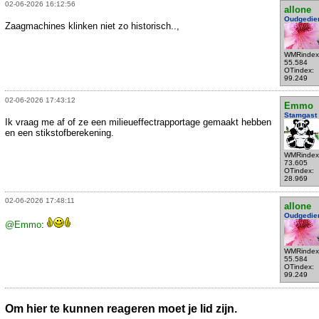
02-06-2026 16:12:56
allone
Oudgedie
Zaagmachines klinken niet zo historisch..,
WMRindex
55.584
OTindex:
99.249
02-06-2026 17:43:12
Emmo
Stamgast
Ik vraag me af of ze een milieueffectrapportage gemaakt hebben
en een stikstofberekening.
WMRindex
73.605
OTindex:
28.969
02-06-2026 17:48:11
allone
Oudgedie
@Emmo
:
WMRindex
55.584
OTindex:
99.249
Om hier te kunnen reageren moet je lid zijn.