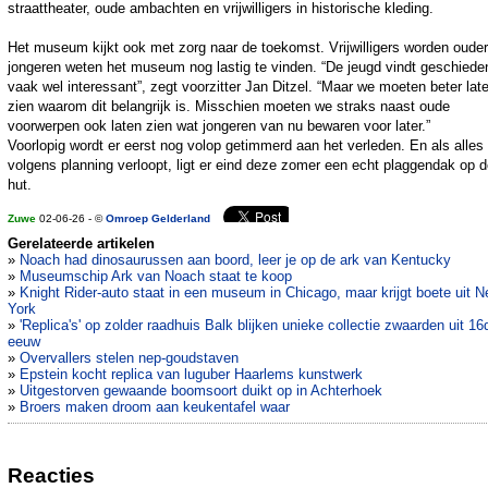
straattheater, oude ambachten en vrijwilligers in historische kleding.
Het museum kijkt ook met zorg naar de toekomst. Vrijwilligers worden oude
jongeren weten het museum nog lastig te vinden. “De jeugd vindt geschiede
vaak wel interessant”, zegt voorzitter Jan Ditzel. “Maar we moeten beter lat
zien waarom dit belangrijk is. Misschien moeten we straks naast oude
voorwerpen ook laten zien wat jongeren van nu bewaren voor later.”
Voorlopig wordt er eerst nog volop getimmerd aan het verleden. En als alles
volgens planning verloopt, ligt er eind deze zomer een echt plaggendak op 
hut.
Zuwe
02-06-26 - ©
Omroep Gelderland
Gerelateerde artikelen
»
Noach had dinosaurussen aan boord, leer je op de ark van Kentucky
»
Museumschip Ark van Noach staat te koop
»
Knight Rider-auto staat in een museum in Chicago, maar krijgt boete uit 
York
»
'Replica's' op zolder raadhuis Balk blijken unieke collectie zwaarden uit 16
eeuw
»
Overvallers stelen nep-goudstaven
»
Epstein kocht replica van luguber Haarlems kunstwerk
»
Uitgestorven gewaande boomsoort duikt op in Achterhoek
»
Broers maken droom aan keukentafel waar
Reacties