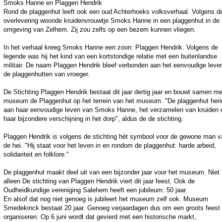
Smoks Hanne en Plaggen Hendrik
Rond de plaggenhut leeft ook een oud Achterhoeks volksverhaal. Volgens d
overlevering woonde kruidenvrouwtje Smoks Hanne in een plaggenhut in de
omgeving van Zelhem. Zij zou zelfs op een bezem kunnen vliegen.
In het verhaal kreeg Smoks Hanne een zoon: Plaggen Hendrik. Volgens de
legende was hij het kind van een kortstondige relatie met een buitenlandse
militair. De naam Plaggen Hendrik bleef verbonden aan het eenvoudige leven
de plaggenhutten van vroeger.
De Stichting Plaggen Hendrik bestaat dit jaar dertig jaar en bouwt samen me
museum de Plaggenhut op het terrein van het museum. "De plaggenhut heri
aan haar eenvoudige leven van Smoks Hanne, het verzamelen van kruiden 
haar bijzondere verschijning in het dorp", aldus de de stichting.
Plaggen Hendrik is volgens de stichting hét symbool voor de gewone man v
de hei. "Hij staat voor het leven in en rondom de plaggenhut: harde arbeid,
solidariteit en folklore."
De plaggenhut maakt deel uit van een bijzonder jaar voor het museum. Niet
alleen De stichting van Plaggen Hendrik viert dit jaar feest. Ook de
Oudheidkundige vereniging Salehem heeft een jubileum: 50 jaar.
En alsof dat nog niet genoeg is jubileert het museum zelf ook. Museum
Smedekinck bestaat 20 jaar. Genoeg verjaardagen dus om een groots feest 
organiseren. Op 6 juni wordt dat gevierd met een historische markt,