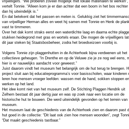
vrijwilligers. “We proberen zoveel mogelijk met lokale materialen te werken”,
vertelt Tonnie. “Alleen kom je er dan achter dat een boom in het bos rechter l
dan hij uiteindelijk is.”
En dat betekent dat het passen en meten is. Gelukkig ziet het timmermans
van vrijwilliger Herman alles en weet hij samen met Tonnie en Henk de plan
vast te timmeren.
Over het dak komt straks eerst een waterdichte laag en daarna echte plagg
stukken heidegrond met gras en wortels eraan. Die mogen de vrijwilligers lat
dit jaar steken bij Staatsbosbeheer, zodra het broedseizoen voorbij is.
Volgens Tonnie zijn plaggenhutten in de Achterhoek bijna verdwenen uit het
collectieve geheugen. “In Drenthe en op de Veluwe zie je ze nog wel eens, 
hier is er nauwelijks aandacht voor geweest.”
Juist daarom vindt het museum het belangrijk om de hut terug te brengen. H
project sluit aan bij educatieprogramma’s voor basisscholen, waar kinderen 
leren hoe mensen vroeger leefden: wassen met de hand, sokken stoppen e
werken op het land.
Het idee komt niet van het museum zelf. De Stichting Plaggen Hendrik uit
Zelhem bestaat dit jaar dertig jaar en was op zoek naar een locatie om de
historische hut te bouwen. Die werd uiteindelijk gevonden op het terrein van 
museum.
Het museum laat de geschiedenis van de Achterhoek zien en daarom past 
hut goed in de collectie: “Dit laat ook zien hoe mensen woonden”, zegt Tonn
“Dat maakt geschiedenis tastbaar.”