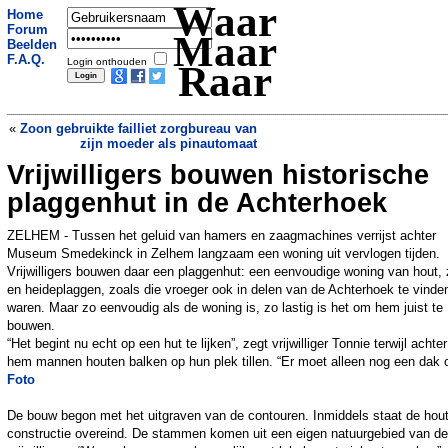
Waar
Home
Forum
Maar
Beelden
F.A.Q.
Login onthouden
Raar
«
Zoon gebruikte failliet zorgbureau van
zijn moeder als pinautomaat
Vrijwilligers bouwen historische
Meppel legt limiet op aan gebruik
ondergrondse container en wil zo
plaggenhut in de Achterhoek
restafval verminderen
»
ZELHEM - Tussen het geluid van hamers en zaagmachines verrijst achter
Museum Smedekinck in Zelhem langzaam een woning uit vervlogen tijden.
Vrijwilligers bouwen daar een plaggenhut: een eenvoudige woning van hout,
en heideplaggen, zoals die vroeger ook in delen van de Achterhoek te vinde
waren. Maar zo eenvoudig als de woning is, zo lastig is het om hem juist te
bouwen.
“Het begint nu echt op een hut te lijken”, zegt vrijwilliger Tonnie terwijl achter
hem mannen houten balken op hun plek tillen. “Er moet alleen nog een dak 
Foto
De bouw begon met het uitgraven van de contouren. Inmiddels staat de hou
constructie overeind. De stammen komen uit een eigen natuurgebied van de