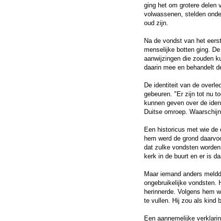
ging het om grotere delen 
volwassenen, stelden onde
oud zijn.
Na de vondst van het eers
menselijke botten ging. D
aanwijzingen die zouden k
daarin mee en behandelt de
De identiteit van de overle
gebeuren. "Er zijn tot nu 
kunnen geven over de ident
Duitse omroep. Waarschijnl
Een historicus met wie de 
hem werd de grond daarvoor 
dat zulke vondsten worden 
kerk in de buurt en er is d
Maar iemand anders meldde 
ongebruikelijke vondsten. 
herinnerde. Volgens hem w
te vullen. Hij zou als kin
Een aannemelijke verklarin