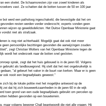
van een skelet. De lichaamsresten zijn van zowel kinderen als
rzoekers vast. Ze schatten dat de botten tussen de 50 en 100 jaar
te bot werd een patholoog ingeschakeld, die bevestigde dat het om
e gevonden resten werden verder onderzocht; experts vonden geen
unnen wijzen op geweldsdelicten. Het Duitse Openbaar Ministerie gaat
 vondst niet als strafzaak.
denen is nog niet achterhaald. Mogelijk gaat dat ook niet meer
toe geen persoonlijke bezittingen gevonden die aanwijzingen zouden
iteit", zegt Christian Wolters van het Openbaar Ministerie tegen de
ijk wordt het onderzoek naar de botten snel gesloten.
omroep sprak, zegt dat het huis gebouwd is in de jaren 60. Volgens
gebruikt als landbouwgrond. Hij stelt dat het niet ongebruikelijk is
gedaan, "al gebeurt het vaker in de buurt van kerken. Maar er is geen
aar ook nooit een begraafplaats geweest."
zich bij de lokale politie met het mogelijke antwoord op de
Hij zei dat hij zich bouwwerkzaamheden in de jaren 60 in de wijk
erd toen grond van een oude begraafplaats gebruikt om percelen op
d botten hebben gevonden op een bouwterrein.
g, maar volgens bewoner Chall beantwoordt die niet alle vragen. Hij