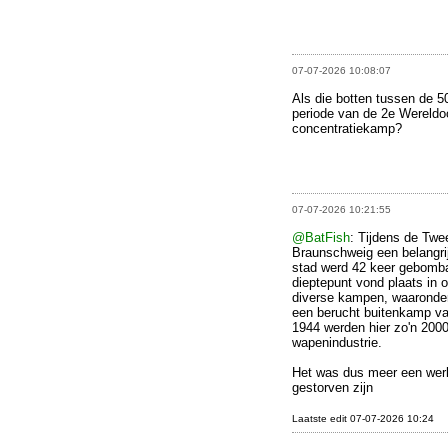
07-07-2026 10:08:07
Als die botten tussen de 50
periode van de 2e Wereldoo
concentratiekamp?
07-07-2026 10:21:55
@BatFish
: Tijdens de Twe
Braunschweig een belangrij
stad werd 42 keer gebomba
dieptepunt vond plaats in 
diverse kampen, waaronder
een berucht buitenkamp v
1944 werden hier zo'n 200
wapenindustrie.
Het was dus meer een wer
gestorven zijn
Laatste edit 07-07-2026 10:24