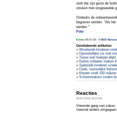
stelt dat zijn gezin de bo
stroken met omgewoelde g
Ondanks de onbeantwoorde 
begraven worden. "Als het 
werden."
Foto
Emmo
06-07-26 - ©
NOS Nieuws
Gerelateerde artikelen
»
Wroetende kinderen vin
»
Opmerkelijke vis met me
»
Tiener met buikpijn blijk
»
Duitse soldaten maken b
»
Spelende kinderen vinde
»
Oude, menselijke botrest
»
Kleuter vindt 100 miljoe
»
Schoonmakers vinden bot
Reacties
06-07-2026 16:15:54
Vreemde gang van zaken. 
meestal anders omgegaan