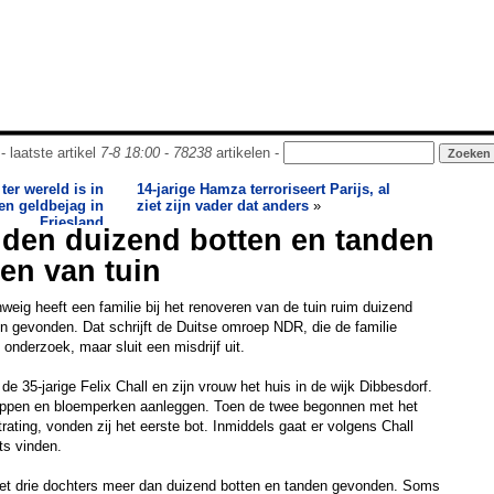
- laatste artikel
7-8 18:00
-
78238
artikelen -
ter wereld is in
14-jarige Hamza terroriseert Parijs, al
 en geldbejag in
ziet zijn vader dat anders
»
Friesland
nden duizend botten en tanden
en van tuin
weig heeft een familie bij het renoveren van de tuin ruim duizend
n gevonden. Dat schrijft de Duitse omroep NDR, die de familie
 onderzoek, maar sluit een misdrijf uit.
e 35-jarige Felix Chall en zijn vrouw het huis in de wijk Dibbesdorf.
nappen en bloemperken aanleggen. Toen de twee begonnen met het
ating, vonden zij het eerste bot. Inmiddels gaat er volgens Chall
ets vinden.
met drie dochters meer dan duizend botten en tanden gevonden. Soms