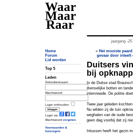
Waar
Maar
Raar
jaargang
-25
Home
«
Het mooiste paard 
Forum
gevaar door inteelt
Lid worden
Duitsers vi
Top 5
bij opknapp
Leden
Gebruikersnaam:
In de Duitse stad Braunsch
menselijke botten en tande
Wachtwoord:
interviewde. De politie doet
Twee jaar geleden kochten d
Login onthouden
Nu wilden zij de tuin opk
weghalen van de oude bestr
Login via:
geen dag voorbij dat zij ni
Wachtwoord
vergeten
.
Voorwaarden &
Intussen heeft het gezin 
huisregels