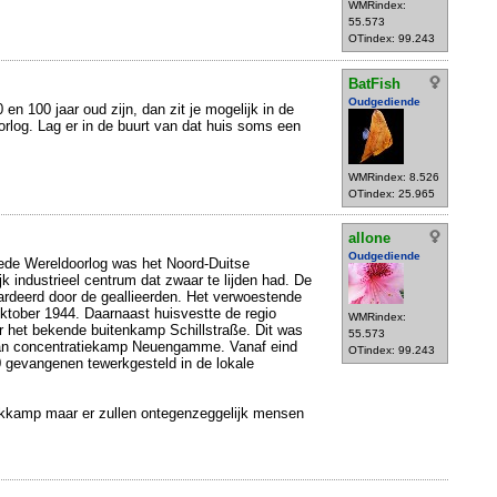
WMRindex:
55.573
OTindex: 99.243
BatFish
Oudgediende
 en 100 jaar oud zijn, dan zit je mogelijk in de
rlog. Lag er in de buurt van dat huis soms een
WMRindex: 8.526
OTindex: 25.965
allone
Oudgediende
ede Wereldoorlog was het Noord-Duitse
k industrieel centrum dat zwaar te lijden had. De
rdeerd door de geallieerden. Het verwoestende
oktober 1944. Daarnaast huisvestte de regio
WMRindex:
 het bekende buitenkamp Schillstraße. Dit was
55.573
an concentratiekamp Neuengamme. Vanaf eind
OTindex: 99.243
0 gevangenen tewerkgesteld in de lokale
kkamp maar er zullen ontegenzeggelijk mensen