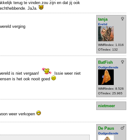
kelijk terug te vinden zou zijn en dat jij ook
rechthebbende. JaJa.
tanja
Erelid
 wereld verging
WMRindex: 1.016
OTindex: 132
BatFish
Oudgediende
wereld is niet vergaan!
Issie weer niet
ensen is het ook nooit goed
WMRindex: 8.526
OTindex: 25.965
nietmeer
woon weer verkopen
De Paus
Oudgediende