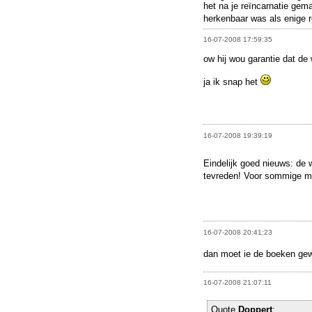
het na je reïncarnatie gemak
herkenbaar was als enige 
16-07-2008 17:59:35
ow hij wou garantie dat de
ja ik snap het
16-07-2008 19:39:19
Eindelijk goed nieuws: de 
tevreden! Voor sommige m
16-07-2008 20:41:23
dan moet ie de boeken ge
16-07-2008 21:07:11
Quote
Doppert
: