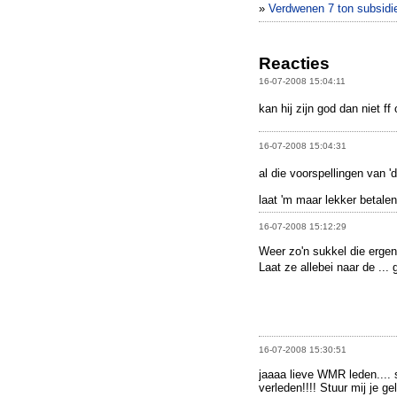
»
Verdwenen 7 ton subsidieg
Reacties
16-07-2008 15:04:11
kan hij zijn god dan niet 
16-07-2008 15:04:31
al die voorspellingen van '
laat 'm maar lekker betalen
16-07-2008 15:12:29
Weer zo'n sukkel die ergens
Laat ze allebei naar de ... 
16-07-2008 15:30:51
jaaaa lieve WMR leden.... sl
verleden!!!! Stuur mij je ge