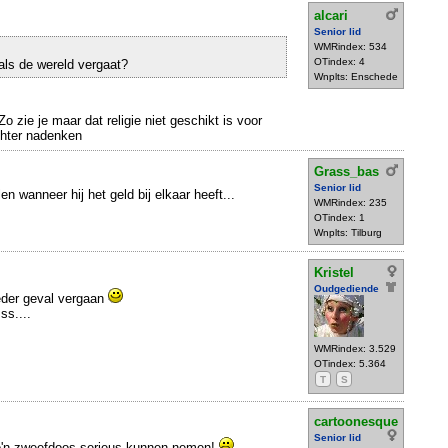
alcari
Senior lid
WMRindex: 534
OTindex: 4
als de wereld vergaat?
Wnplts: Enschede
Zo zie je maar dat religie niet geschikt is voor
chter nadenken
Grass_bas
Senior lid
en wanneer hij het geld bij elkaar heeft...
WMRindex: 235
OTindex: 1
Wnplts: Tilburg
Kristel
Oudgediende
ieder geval vergaan
ss....
WMRindex: 3.529
OTindex: 5.364
T
S
cartoonesque
Senior lid
zo'n zweefdoos serieus kunnen nemen!