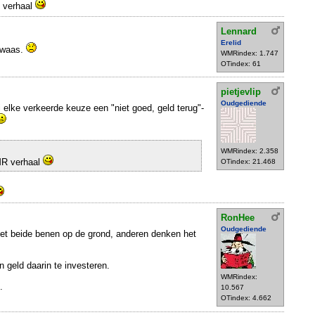
R verhaal
Lennard
Erelid
dwaas.
WMRindex: 1.747
OTindex: 61
pietjevlip
Oudgediende
ij elke verkeerde keuze een "niet goed, geld terug"-
WMRindex: 2.358
WMR verhaal
OTindex: 21.468
RonHee
Oudgediende
 beide benen op de grond, anderen denken het
 geld daarin te investeren.
WMRindex:
.
10.567
OTindex: 4.662