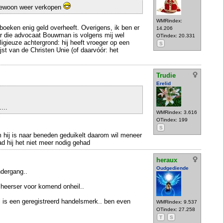
gewoon weer verkopen
WMRindex:
 boeken enig geld overheeft. Overigens, ik ben er
14.206
r die advocaat Bouwman is volgens mij wel
OTindex: 20.331
igieuze achtergrond: hij heeft vroeger op een
S
jst van de Christen Unie (of daarvóór: het
Trudie
Erelid
...
WMRindex: 3.616
OTindex: 199
S
em hij is naar beneden geduikelt daarom wil meneer
ad hij het niet meer nodig gehad
heraux
Oudgediende
ndergang..
heerser voor komend onheil..
il is een geregistreerd handelsmerk.. ben even
WMRindex: 9.537
OTindex: 27.258
T
S