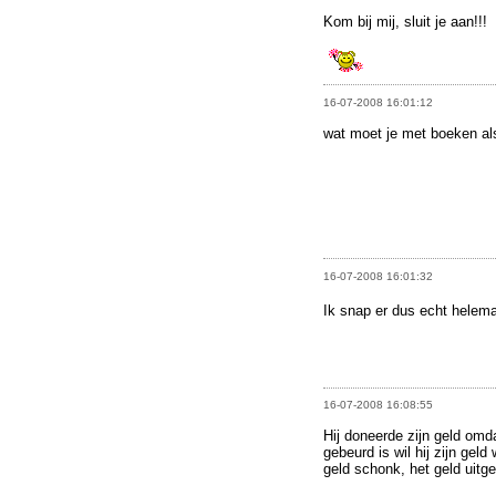
Kom bij mij, sluit je aan!!!
16-07-2008 16:01:12
wat moet je met boeken al
16-07-2008 16:01:32
Ik snap er dus echt helem
16-07-2008 16:08:55
Hij doneerde zijn geld omda
gebeurd is wil hij zijn geld
geld schonk, het geld uitg