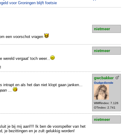
eld voor Groningen blijft foetsie
nietmeer
ff om een voorschot vragen
nietmeer
de wereld vergaat' toch weer...
!
gwcbakker
Oudgediende
 intrapt en als het dan niet klopt gaan janken...
gaan ...
WMRindex: 7.126
OTindex: 2.741
nietmeer
uit je bij mij aan!!!! Ik ben de voorspeller van het
ld, je bezittingen en je zult gelukkig worden!