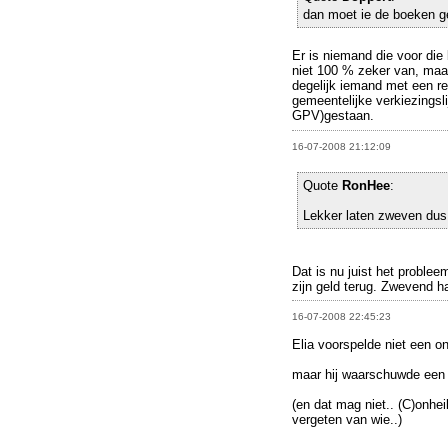
dan moet ie de boeken 
Er is niemand die voor die
niet 100 % zeker van, maa
degelijk iemand met een rel
gemeentelijke verkiezingsli
GPV)gestaan.
16-07-2008 21:12:09
Quote
RonHee
:
Lekker laten zweven dus.
Dat is nu juist het proble
zijn geld terug. Zwevend h
16-07-2008 22:45:23
Elia voorspelde niet een o
maar hij waarschuwde een 
(en dat mag niet.. (C)onhe
vergeten van wie..)