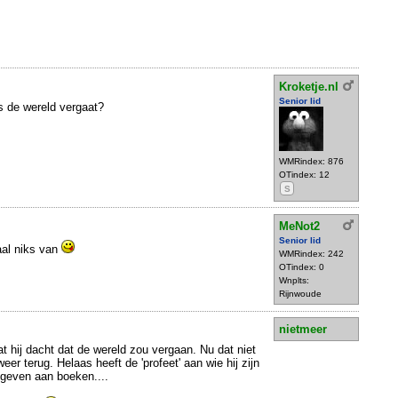
Kroketje.nl
Senior lid
s de wereld vergaat?
WMRindex: 876
OTindex: 12
S
MeNot2
Senior lid
aal niks van
WMRindex: 242
OTindex: 0
Wnplts:
Rijnwoude
nietmeer
t hij dacht dat de wereld zou vergaan. Nu dat niet
 weer terug. Helaas heeft de 'profeet' aan wie hij zijn
egeven aan boeken....