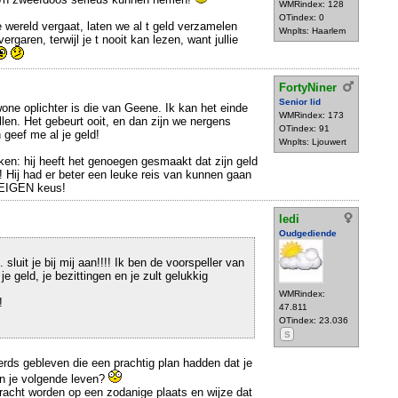
WMRindex: 128
OTindex: 0
e wereld vergaat, laten we al t geld verzamelen
Wnplts: Haarlem
rgaren, terwijl je t nooit kan lezen, want jullie
FortyNiner
Senior lid
one oplichter is die van Geene. Ik kan het einde
WMRindex: 173
len. Het gebeurt ooit, en dan zijn we nergens
OTindex: 91
n geef me al je geld!
Wnplts: Ljouwert
ken: hij heeft het genoegen gesmaakt dat zijn geld
n! Hij had er beter een leuke reis van kunnen gaan
 EIGEN keus!
ledi
Oudgediende
sluit je bij mij aan!!!! Ik ben de voorspeller van
 je geld, je bezittingen en je zult gelukkig
WMRindex:
!
47.811
OTindex: 23.036
S
jkerds gebleven die een prachtig plan hadden dat je
in je volgende leven?
racht worden op een zodanige plaats en wijze dat