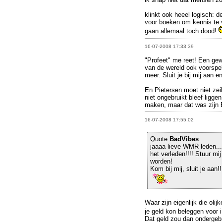
klinkt ook heeel logisch: d
voor boeken om kennis te ve
gaan allemaal toch dood!
16-07-2008 17:33:39
"Profeet" me reet! Een gew
van de wereld ook voorspel
meer. Sluit je bij mij aan e
En Pietersen moet niet zei
niet ongebruikt bleef ligge
maken, maar dat was zijn
16-07-2008 17:55:02
Quote
BadVibes
:
jaaaa lieve WMR leden.... 
het verleden!!!! Stuur mij
worden!
Kom bij mij, sluit je aan!!
Waar zijn eigenlijk die oli
je geld kon beleggen voor 
Dat geld zou dan ondergeb