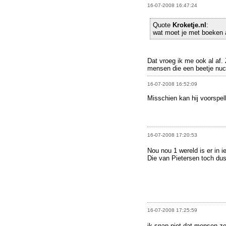
16-07-2008 16:47:24
Quote
Kroketje.nl
:
wat moet je met boeken 
Dat vroeg ik me ook al af. 
mensen die een beetje nu
16-07-2008 16:52:09
Misschien kan hij voorspell
16-07-2008 17:20:53
Nou nou 1 wereld is er in 
Die van Pietersen toch dus
16-07-2008 17:25:59
ik snap niet dat mensen 