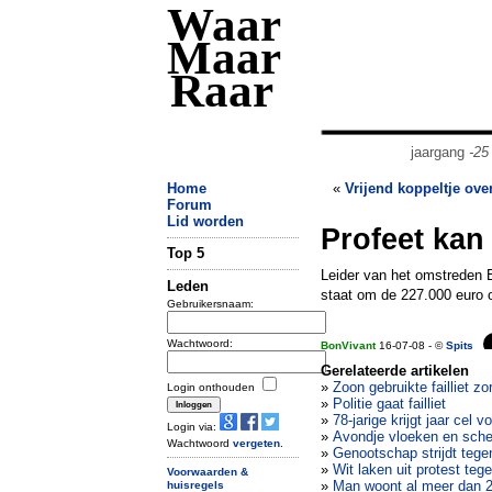
Waar
Maar
Raar
jaargang
-25
Home
«
Vrijend koppeltje over
Forum
Lid worden
Profeet kan 
Top 5
Leider van het omstreden 
Leden
staat om de 227.000 euro o
Gebruikersnaam:
Wachtwoord:
BonVivant
16-07-08 - ©
Spits
Gerelateerde artikelen
»
Zoon gebruikte failliet 
Login onthouden
»
Politie gaat failliet
»
78-jarige krijgt jaar cel 
Login via:
»
Avondje vloeken en sche
Wachtwoord
vergeten
.
»
Genootschap strijdt tege
»
Wit laken uit protest teg
Voorwaarden &
»
Man woont al meer dan 20
huisregels