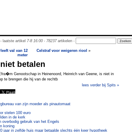
- laatste artikel
7-8 16:00
-
78237
artikelen -
leeft val van 12
Celstraf voor weigeren riool
»
meter
niet betalen
Efra�m Genootschap in Heinenoord, Heinrich van Geene, is niet in
p te brengen die hij van de rechtb
lees verder bij Spits »
zorgbureau van zijn moeder als pinautomaat
voor stelen 100 euro
lden in de kerk
n overbodig gebruik van het Engels
en koning
 jaar in zelfde huis maar betaalde slechts één keer hypotheek