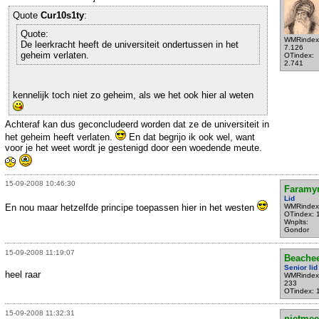
Quote
Cur10s1ty
:
Quote:
WMRindex
De leerkracht heeft de universiteit ondertussen in het
7.126
geheim verlaten.
OTindex:
2.741
kennelijk toch niet zo geheim, als we het ook hier al weten
Achteraf kan dus geconcludeerd worden dat ze de universiteit in
het geheim heeft verlaten.
En dat begrijo ik ook wel, want
voor je het weet wordt je gestenigd door een woedende meute.
15-09-2008 10:46:30
Faramy
Lid
En nou maar hetzelfde principe toepassen hier in het westen
WMRindex
OTindex: 
Wnplts:
Gondor
15-09-2008 11:19:07
Beache
Senior lid
heel raar
WMRindex
233
OTindex: 
15-09-2008 11:32:31
nietmee