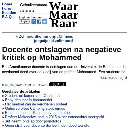
Waar
Home
Forum
Maar
Beelden
F.A.Q.
Login onthouden
Raar
«
Zelfmoordkonijn drijft Chinees
jongetje tot zelfmoord
Docente ontslagen na negatieve
Drie doden door omvang penis
»
kritiek op Mohammed
Een Amerikaanse docente is ontslagen aan de Universiteit in Bahrein omdat
neerlatend deed over de kledij van de profeet Mohammed. Een studente ha
lees verder bij 
face_the_facts
15-09-08 - ©
GvA
Gerelateerde artikelen
»
Student uit kamer voor Oranjefans
»
Baby tien jaar in baarmoeder
»
Het raadsel van de verdwenen profeet
»
Onheilsprofeet Camping stopt ermee
»
Bisschop noemt Paus een valse profeet
»
Profeet Makandiwa had in 2015 al het coronavirus voorspeld
»
Juf neemt ontslag door pornofotos
»
Geen straf voor docente die leerlingen dood wenste