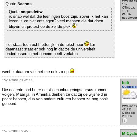
WMRindex
Quote
Nachos
:
132
OTindex:
1.311
Quote
angusdeitw
:
Wnplts:
ik snap wel dat die leerlingen boos zijn, zover ik het kan
nederweer
lezen is ze niet ontslagen? veel mensen die dat doen
blijven uit protest op de zelfde plek
Het staat toch echt letterlijk in de tekst hoor
En
daarnaast staat er ook nog in dat ze de universiteit
ondertussen in het geheim heeft verlaten
weet ik daarom viel het me ook zo op
15-09-2008 09:42:38
ledi
Oudgedie
Die docente had beter eerst een inburgeringscursus kunnen
volgen. Maar ja, in Amerika denken ze dat zij de wijsheid in
pacht hebben, dus van andere culturen hebben ze nog nooit
gehoord.
WMRindex
47.811
OTindex:
23.036
S
15-09-2008 09:45:00
M-Cycl