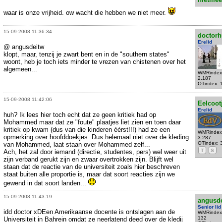
waar is onze vrijheid. ow wacht die hebben we niet meer.
15-09-2008 11:36:34
doctorh
Erelid
@ angusdeitw
klopt, maar, tenzij je zwart bent en in de "southern states"
woont, heb je toch iets minder te vrezen van chistenen over het
algemeen...
WMRindex
2.187
OTindex: 
15-09-2008 11:42:06
Eelcoot
Erelid
huh? Ik lees hier toch echt dat ze geen kritiek had op
Mohammed maar dat ze "foute" plaatjes liet zien en toen daar
kritiek op kwam (dus van die kinderen éérst!!!) had ze een
WMRindex
opmerking over hoofddoekjes. Dus helemaal niet over de kleding
3.287
OTindex: 
van Mohammed, laat staan over Mohammed zelf...
T
S
Ach, het zal door iemand (directie, studentes, pers) wel weer uit
zijn verband gerukt zijn en zwaar overtrokken zijn. Blijft wel
staan dat de reactie van de universiteit zoals hier beschreven
staat buiten alle proportie is, maar dat soort reacties zijn we
gewend in dat soort landen...
15-09-2008 11:43:19
angusd
Senior lid
idd doctor xDEen Amerikaanse docente is ontslagen aan de
WMRindex
132
Universiteit in Bahrein omdat ze neerlatend deed over de kledij