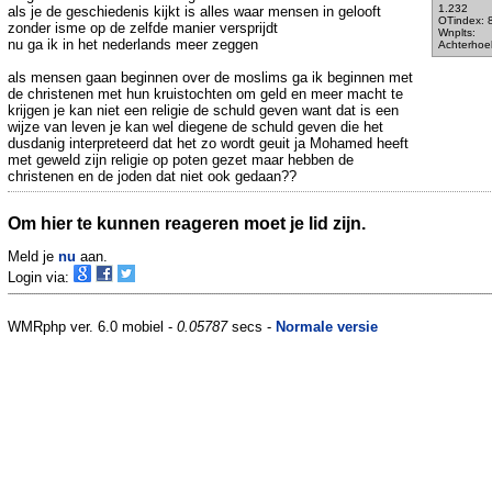
1.232
als je de geschiedenis kijkt is alles waar mensen in gelooft
OTindex: 
zonder isme op de zelfde manier versprijdt
Wnplts:
nu ga ik in het nederlands meer zeggen
Achterhoe
als mensen gaan beginnen over de moslims ga ik beginnen met
de christenen met hun kruistochten om geld en meer macht te
krijgen je kan niet een religie de schuld geven want dat is een
wijze van leven je kan wel diegene de schuld geven die het
dusdanig interpreteerd dat het zo wordt geuit ja Mohamed heeft
met geweld zijn religie op poten gezet maar hebben de
christenen en de joden dat niet ook gedaan??
Om hier te kunnen reageren moet je lid zijn.
Meld je
nu
aan.
Login via:
WMRphp ver. 6.0 mobiel -
0.05787
secs -
Normale versie