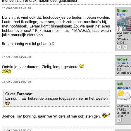
mensen zich te druk maken over godsdienst
15-09-2008 14:42:28
Spons
Erelid
Bullshit, ik vind ook dat hoofddoekjes verboden moeten worden.
Laatst had ik college, over sex, en dr zaten ook moslima's bij,
met hoofddoek. Leraar komt binnenlopen; Zo, we gaan het even
hebben over sex! * Kijkt naar moslima's. * MAARJA, daar weten
WMRindex
jullie natuurlijk niets van.
392
OTindex:
6.433
Ik heb aardig wat lol gehad. xD
T
S
15-09-2008 14:44:38
mowe
Senior lid
Ontsla je haar daarom. Zielig, lomp, gestoord.
WMRindex
119
OTindex: 
15-09-2008 14:53:30
ledi
Oudgedie
Quote
Faramyr
:
En nou maar hetzelfde principe toepassen hier in het westen
WMRindex
47.811
OTindex:
Joehoe! Ipv bowling, gaan we Wilders of wie ook stenigen.
23.036
S
15-09-2008 14:56:02