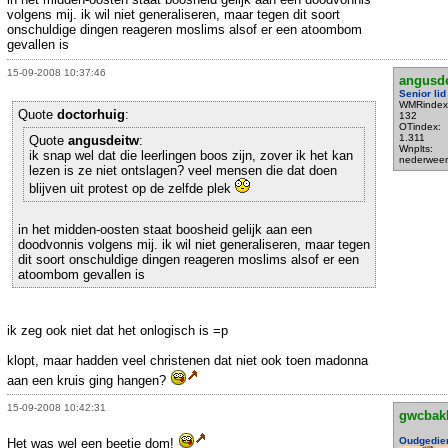
volgens mij. ik wil niet generaliseren, maar tegen dit soort
onschuldige dingen reageren moslims alsof er een atoombom
gevallen is
15-09-2008 10:37:46
angusd
Senior lid
WMRindex
Quote
doctorhuig
:
132
OTindex:
1.311
Quote
angusdeitw
:
Wnplts:
ik snap wel dat die leerlingen boos zijn, zover ik het kan
nederweer
lezen is ze niet ontslagen? veel mensen die dat doen
blijven uit protest op de zelfde plek
in het midden-oosten staat boosheid gelijk aan een
doodvonnis volgens mij. ik wil niet generaliseren, maar tegen
dit soort onschuldige dingen reageren moslims alsof er een
atoombom gevallen is
ik zeg ook niet dat het onlogisch is =p
klopt, maar hadden veel christenen dat niet ook toen madonna
aan een kruis ging hangen?
15-09-2008 10:42:31
gwcbak
Oudgedie
Het was wel een beetje dom!