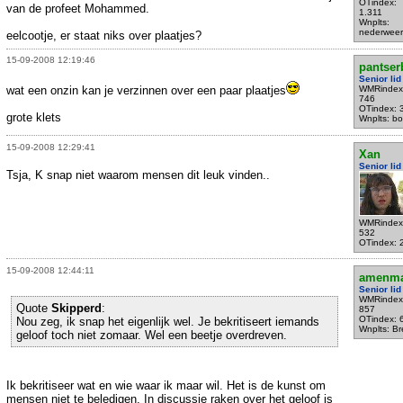
OTindex:
van de profeet Mohammed.
1.311
Wnplts:
nederweer
eelcootje, er staat niks over plaatjes?
15-09-2008 12:19:46
pantser
Senior lid
wat een onzin kan je verzinnen over een paar plaatjes
WMRindex
746
OTindex: 
grote klets
Wnplts: bo
15-09-2008 12:29:41
Xan
Senior lid
Tsja, K snap niet waarom mensen dit leuk vinden..
WMRindex
532
OTindex: 
15-09-2008 12:44:11
amenma
Senior lid
WMRindex
Quote
Skipperd
:
857
OTindex: 
Nou zeg, ik snap het eigenlijk wel. Je bekritiseert iemands
Wnplts: B
geloof toch niet zomaar. Wel een beetje overdreven.
Ik bekritiseer wat en wie waar ik maar wil. Het is de kunst om
mensen niet te beledigen. In discussie raken over het geloof is