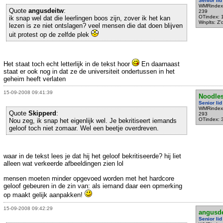
Senior lid
WMRindex
Quote
angusdeitw
:
239
OTindex: 
ik snap wel dat die leerlingen boos zijn, zover ik het kan
Wnplts: Z
lezen is ze niet ontslagen? veel mensen die dat doen blijven
uit protest op de zelfde plek
Het staat toch echt letterlijk in de tekst hoor
En daarnaast
staat er ook nog in dat ze de universiteit ondertussen in het
geheim heeft verlaten
15-09-2008 09:41:39
Noodle
Senior lid
WMRindex
Quote
Skipperd
:
293
OTindex: 
Nou zeg, ik snap het eigenlijk wel. Je bekritiseert iemands
geloof toch niet zomaar. Wel een beetje overdreven.
waar in de tekst lees je dat hij het geloof bekritiseerde? hij liet
alleen wat verkeerde afbeeldingen zien lol
mensen moeten minder opgevoed worden met het hardcore
geloof gebeuren in de zin van: als iemand daar een opmerking
op maakt gelijk aanpakken!
15-09-2008 09:42:29
angusd
Senior lid