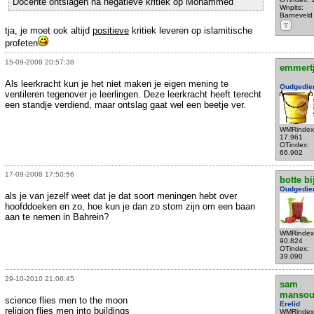
Docente ontslagen na negatieve kritiek op Mohammed
Wnplts:
Barneveld
T
tja, je moet ook altijd
positieve
kritiek leveren op islamitische
profeten
15-09-2008 20:57:38
emmert
Als leerkracht kun je het niet maken je eigen mening te
Oudgedie
ventileren tegenover je leerlingen. Deze leerkracht heeft terecht
een standje verdiend, maar ontslag gaat wel een beetje ver.
WMRindex
17.961
OTindex:
66.902
17-09-2008 17:50:56
botte bi
Oudgedie
als je van jezelf weet dat je dat soort meningen hebt over
hoofddoeken en zo, hoe kun je dan zo stom zijn om een baan
aan te nemen in Bahrein?
WMRindex
90.824
OTindex:
39.090
29-10-2010 21:06:45
sam
mansou
science flies men to the moon
Erelid
religion flies men into buildings
WMRindex