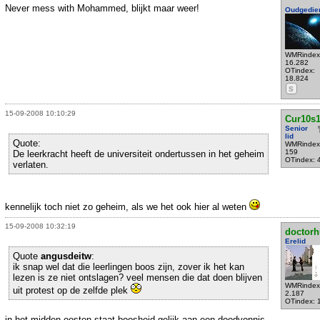
Never mess with Mohammed, blijkt maar weer!
Oudgedie
WMRindex
16.282
OTindex:
18.824
S
15-09-2008 10:10:29
Cur10s1
Senior
lid
Quote:
WMRindex
159
De leerkracht heeft de universiteit ondertussen in het geheim
OTindex: 
verlaten.
kennelijk toch niet zo geheim, als we het ook hier al weten
15-09-2008 10:32:19
doctorh
Erelid
Quote
angusdeitw
:
ik snap wel dat die leerlingen boos zijn, zover ik het kan
lezen is ze niet ontslagen? veel mensen die dat doen blijven
WMRindex
uit protest op de zelfde plek
2.187
OTindex: 
in het midden-oosten staat boosheid gelijk aan een doodvonnis