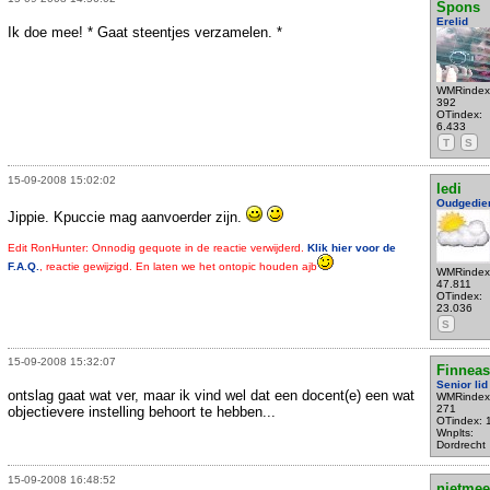
Spons
Erelid
Ik doe mee! * Gaat steentjes verzamelen. *
WMRindex
392
OTindex:
6.433
T
S
15-09-2008 15:02:02
ledi
Oudgedie
Jippie. Kpuccie mag aanvoerder zijn.
Edit RonHunter: Onnodig gequote in de reactie verwijderd.
Klik hier voor de
F.A.Q.
, reactie gewijzigd. En laten we het ontopic houden ajb
WMRindex
47.811
OTindex:
23.036
S
15-09-2008 15:32:07
Finneas
Senior lid
ontslag gaat wat ver, maar ik vind wel dat een docent(e) een wat
WMRindex
271
objectievere instelling behoort te hebben...
OTindex: 
Wnplts:
Dordrecht
15-09-2008 16:48:52
nietmee