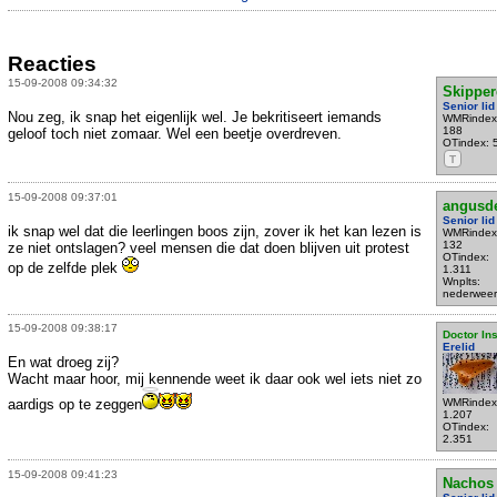
Reacties
15-09-2008 09:34:32
Skipper
Senior lid
Nou zeg, ik snap het eigenlijk wel. Je bekritiseert iemands
WMRindex
188
geloof toch niet zomaar. Wel een beetje overdreven.
OTindex: 
T
15-09-2008 09:37:01
angusd
Senior lid
ik snap wel dat die leerlingen boos zijn, zover ik het kan lezen is
WMRindex
132
ze niet ontslagen? veel mensen die dat doen blijven uit protest
OTindex:
op de zelfde plek
1.311
Wnplts:
nederweer
15-09-2008 09:38:17
Doctor In
Erelid
En wat droeg zij?
Wacht maar hoor, mij kennende weet ik daar ook wel iets niet zo
aardigs op te zeggen
WMRindex
1.207
OTindex:
2.351
15-09-2008 09:41:23
Nachos