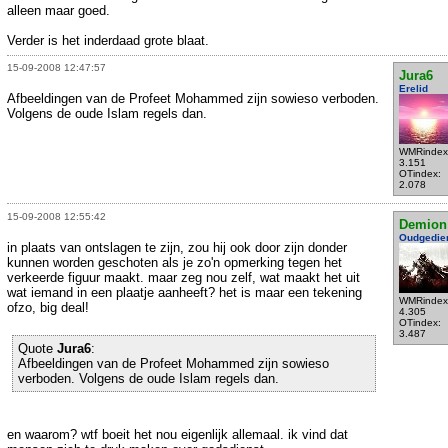
alleen maar goed.
Verder is het inderdaad grote blaat.
15-09-2008 12:47:57
Jura6
Erelid
Afbeeldingen van de Profeet Mohammed zijn sowieso verboden.
Volgens de oude Islam regels dan.
WMRindex
3.151
OTindex:
2.078
15-09-2008 12:55:42
Demion
Oudgedie
in plaats van ontslagen te zijn, zou hij ook door zijn donder
kunnen worden geschoten als je zo'n opmerking tegen het
verkeerde figuur maakt. maar zeg nou zelf, wat maakt het uit
wat iemand in een plaatje aanheeft? het is maar een tekening
WMRindex
ofzo, big deal!
4.305
OTindex:
3.487
Quote
Jura6
:
Afbeeldingen van de Profeet Mohammed zijn sowieso
verboden. Volgens de oude Islam regels dan.
en waarom? wtf boeit het nou eigenlijk allemaal. ik vind dat