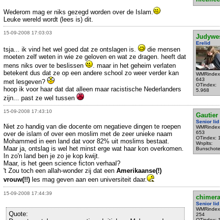
Wederom mag er niks gezegd worden over de Islam.
Leuke wereld wordt (lees is) dit.
15-09-2008 17:03:03
Judywe
Erelid
tsja... ik vind het wel goed dat ze ontslagen is.
die mensen
moeten zelf weten in wie ze geloven en wat ze dragen. heeft dat
mens niks over te beslissen
. maar in het geheim verlaten
betekent dus dat ze op een andere school zo weer verder kan
WMRindex
643
met lesgeven?
OTindex:
hoop ik voor haar dat dat alleen maar racistische Nederlanders
5.968
zijn... past ze wel tussen
15-09-2008 17:43:10
Gautier
Senior lid
Niet zo handig van die docente om negatieve dingen te roepen
WMRindex
653
over de islam of over een moslim met de zeer unieke naam
OTindex: 
Mohammed in een land dat voor 82% uit moslims bestaat.
Wnplts:
Maar ja, ontslag is wel het minst erge wat haar kon overkomen.
Bunschot
In zo'n land ben je zo je kop kwijt.
Maar, is het geen science ficton verhaal?
't Zou toch een allah-wonder zij dat een
Amerikaanse(!)
vrouw(!!)
les mag geven aan een universiteit daar.
15-09-2008 17:44:39
chimer
Senior lid
WMRindex
Quote:
254
OTindex: 