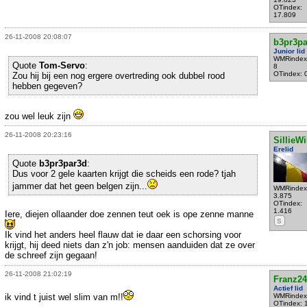
OTindex:
17.809
26-11-2008 20:08:07
b3pr3pa
Junior lid
WMRindex
Quote
Tom-Servo
:
8
OTindex: 
Zou hij bij een nog ergere overtreding ook dubbel rood
hebben gegeven?
zou wel leuk zijn
26-11-2008 20:23:16
SillieWi
Erelid
Quote
b3pr3par3d
:
Dus voor 2 gele kaarten krijgt die scheids een rode? tjah
jammer dat het geen belgen zijn...
WMRindex
3.875
OTindex:
1.416
Iere, diejen ollaander doe zennen teut oek is ope zenne manne
S
Ik vind het anders heel flauw dat ie daar een schorsing voor
krijgt, hij deed niets dan z'n job: mensen aanduiden dat ze over
de schreef zijn gegaan!
26-11-2008 21:02:19
Franz24
Actief lid
ik vind t juist wel slim van m!!
WMRindex
OTindex: 