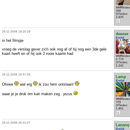
WMRindex
268
OTindex:
2.825
S
26-11-2008 19:20:29
deeese
Erelid
in het filmpje
vroeg de verslag gever zich ook nog af of hij nog een 3de gele
kaart heeft en of hij ook 2 rooie kaarte had
WMRindex
2.776
OTindex:
1.242
26-11-2008 19:57:26
Lamp
Erelid
Ohnee
wat erg
ik zou hem ontslaan!
waar je je druk om kan maken zeg.. jezus
WMRindex
705
OTindex:
1.901
S
26-11-2008 20:01:07
Lananq
Erelid