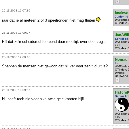
S
26-11-2008 19:07:39
knakwor
Junior lid
raar dat ie al meteen 2 of 3 speelronden niet mag fluiten
WMRindex
OTindex: 
26-11-2008 19:09:27
Jan-Wil
Senior lid
Pff dat zo'n scheidsrechtersbond daar moeilijk over doet zeg...
WMRindex
271
OTindex: 
26-11-2008 19:09:46
Nomad
Lid
Snappen de mensen niet gewoon dat hij ver voor zen tijd uit is?
WMRindex
OTindex: 
Wnplts:
Botswana
S
26-11-2008 19:09:57
HaTchi
Senior lid
Hij heeft toch nie voor niks twee gele kaarten bij!!
WMRindex
615
OTindex: 