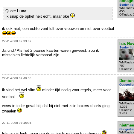
oonagh
Senior lid
WMRindex
Quote
Luna
:
455
OTindex: 
Ik snap de ophef neit echt, maar oke
ik ook niet, een echte vent lult over vrouwen en niet over voetbal
27-11-2008 02:33:07
Isis-No
Senior lid
Ja und? Als het 2 paarse kaarten waren geweest, zou ik
misschien lichtelijk verbaasd zijn.
WMRindex
757
OTindex: 
27-11-2008 07:40:38
Demion
Oudgedie
ik vind het wel slim
minder tijd nodig voor regels, meer voor
voetbal...
WMRindex
wees in ieder geval blij dat hij niet met zo'n boxers-shorts ging
4.305
OTindex:
zwaaien
3.487
27-11-2008 07:45:04
nietmee
Oudgedie
WMRindex
Filmpje is leuk, maar om de scheids meteen te schorsen