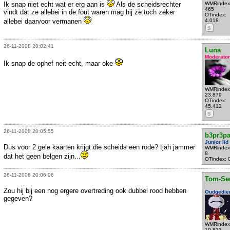
Ik snap niet echt wat er erg aan is
Als de scheidsrechter
WMRindex
465
vindt dat ze allebei in de fout waren mag hij ze toch zeker
OTindex:
allebei daarvoor vermanen
4.018
S
26-11-2008 20:02:41
Luna
Moderator
Ik snap de ophef neit echt, maar oke
WMRindex
23.879
OTindex:
45.412
S
26-11-2008 20:05:55
b3pr3pa
Junior lid
Dus voor 2 gele kaarten krijgt die scheids een rode? tjah jammer
WMRindex
8
dat het geen belgen zijn...
OTindex: 
26-11-2008 20:06:06
Tom-Se
Zou hij bij een nog ergere overtreding ook dubbel rood hebben
Oudgedie
gegeven?
WMRindex
19.823