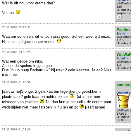
Senior lid
Wat is dit nou voor drama dan?
WMRindex
128
OTindex: 
Voetbal
Wnplts: Li
S
26-11-2008 22:19:31
Pauline
Erelid
Waarom schorsen, dit is toch juist goed. Scheelt weer tijd enzo..
WMRindex
1.272
Hij is z'n tijd gewoon ver vooruit
OTindex: 
26-11-2008 23:03:25
WieWat
Actief lid
Wat een gedoe om niks.
WMRindex
118
Allebei de spelers krijgen geel.
OTindex: 
Dus "huup huup Barbatruuk" hij trekt 2 gele kaarten. Ja en? Niks
mis mee.
27-11-2008 01:20:56
emmert
[sarcasme]Sjonge, 2 gele kaarten tegelijkertijd getrokken in
Oudgedie
plaats van 2 gele kaarten achter elkaar.
Dat is ook een
misdaad van jewelste.
Ja, dan kun je natuurlijk de eerste paar
wedstrijden niet meer fatsoenlijk fluiten en zo.
[/sarcasme]
WMRindex
17.961
OTindex:
66.902
27-11-2008 01:53:46