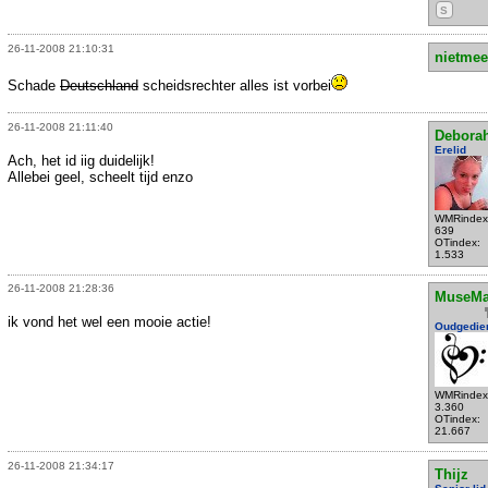
S
26-11-2008 21:10:31
nietmee
Schade
Deutschland
scheidsrechter alles ist vorbei
26-11-2008 21:11:40
Debora
Erelid
Ach, het id iig duidelijk!
Allebei geel, scheelt tijd enzo
WMRindex
639
OTindex:
1.533
26-11-2008 21:28:36
MuseMa
ik vond het wel een mooie actie!
Oudgedie
WMRindex
3.360
OTindex:
21.667
26-11-2008 21:34:17
Thijz