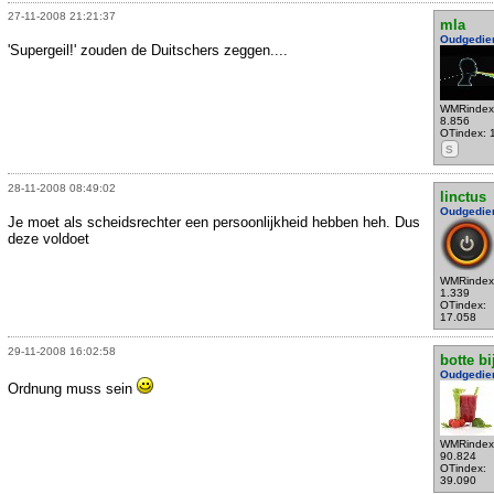
27-11-2008 21:21:37
mla
Oudgedie
'Supergeil!' zouden de Duitschers zeggen....
WMRindex
8.856
OTindex: 
S
28-11-2008 08:49:02
linctus
Oudgedie
Je moet als scheidsrechter een persoonlijkheid hebben heh. Dus
deze voldoet
WMRindex
1.339
OTindex:
17.058
29-11-2008 16:02:58
botte bi
Oudgedie
Ordnung muss sein
WMRindex
90.824
OTindex:
39.090