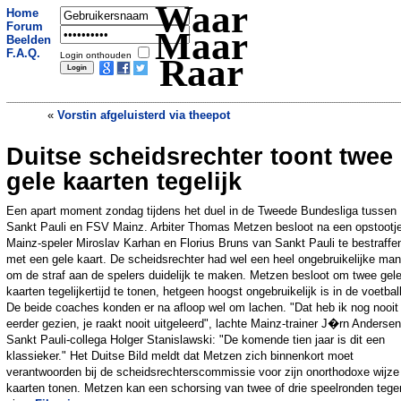
Waar
Home
Forum
Maar
Beelden
F.A.Q.
Login onthouden
Raar
«
Vorstin afgeluisterd via theepot
Duitse scheidsrechter toont twee
Luna overleeft week onder motor van
Mercedes
»
gele kaarten tegelijk
Een apart moment zondag tijdens het duel in de Tweede Bundesliga tussen
Sankt Pauli en FSV Mainz. Arbiter Thomas Metzen besloot na een opstootj
Mainz-speler Miroslav Karhan en Florius Bruns van Sankt Pauli te bestraffe
met een gele kaart. De scheidsrechter had wel een heel ongebruikelijke man
om de straf aan de spelers duidelijk te maken. Metzen besloot om twee gel
kaarten tegelijkertijd te tonen, hetgeen hoogst ongebruikelijk is in de voetball
De beide coaches konden er na afloop wel om lachen. "Dat heb ik nog nooit
eerder gezien, je raakt nooit uitgeleerd", lachte Mainz-trainer J�rn Andersen
Sankt Pauli-collega Holger Stanislawski: "De komende tien jaar is dit een
klassieker." Het Duitse Bild meldt dat Metzen zich binnenkort moet
verantwoorden bij de scheidsrechterscommissie voor zijn onorthodoxe wijze
kaarten tonen. Metzen kan een schorsing van twee of drie speelronden teg