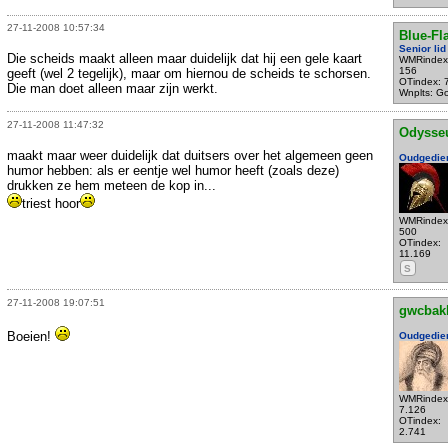
27-11-2008 10:57:34
Blue-Fl
Senior lid
Die scheids maakt alleen maar duidelijk dat hij een gele kaart
WMRindex
156
geeft (wel 2 tegelijk), maar om hiernou de scheids te schorsen.
OTindex: 
Die man doet alleen maar zijn werkt.
Wnplts: G
27-11-2008 11:47:32
Odysse
maakt maar weer duidelijk dat duitsers over het algemeen geen
Oudgedie
humor hebben: als er eentje wel humor heeft (zoals deze)
drukken ze hem meteen de kop in...
triest hoor
WMRindex
500
OTindex:
11.169
S
27-11-2008 19:07:51
gwcbak
Boeien!
Oudgedie
WMRindex
7.126
OTindex:
2.741