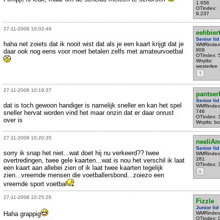
1.656
OTindex:
9.237
27-11-2008 10:02:49
eehbiert
Senior lid
haha net zoiets dat ik nooit wist dat als je een kaart krijgt dat je
WMRindex
909
daar ook nog eens voor moet betalen zelfs met amateurvoetbal
OTindex: 
Wnplts:
westerlee
T
27-11-2008 10:19:37
pantser
Senior lid
dat is toch gewoon handiger is namelijk sneller en kan het spel
WMRindex
746
sneller hervat worden vind het maar onzin dat er daar onrust
OTindex: 
over is
Wnplts: bo
27-11-2008 10:20:35
neeliA
Senior lid
sorry ik snap het niet...wat doet hij nu verkeerd?? twee
WMRindex
281
overtredingen, twee gele kaarten...wat is nou het verschil ik laat
OTindex: 
een kaart aan allebei zien of ik laat twee kaarten tegelijk
S
zien...vreemde mensen die voetballersbond...zoiezo een
vreemde sport voetbal
27-11-2008 10:25:26
Fizzle
Junior lid
Haha grappig
WMRindex
OTindex: 