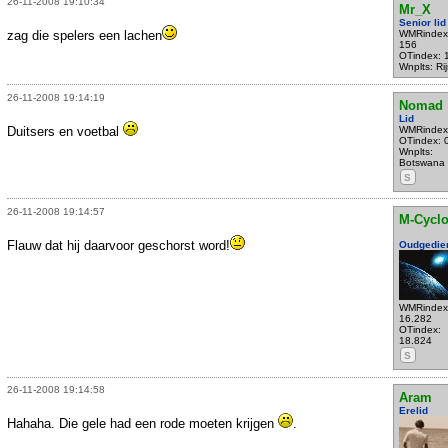
26-11-2008 19:10:34
Mr_X
Senior lid
zag die spelers een lachen
WMRindex
156
OTindex: 
Wnplts: Ri
26-11-2008 19:14:19
Nomad
Lid
Duitsers en voetbal
WMRindex
OTindex: 
Wnplts:
Botswana
S
26-11-2008 19:14:57
M-Cycl
Flauw dat hij daarvoor geschorst word!
Oudgedie
WMRindex
16.282
OTindex:
18.824
S
26-11-2008 19:14:58
Aram
Erelid
Hahaha. Die gele had een rode moeten krijgen
.