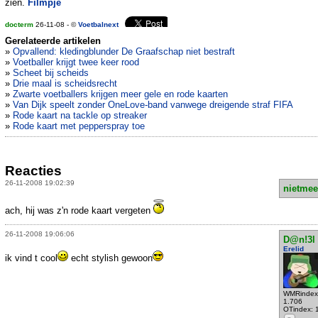
zien.
Filmpje
docterm
26-11-08 - ©
Voetbalnext
Gerelateerde artikelen
»
Opvallend: kledingblunder De Graafschap niet bestraft
»
Voetballer krijgt twee keer rood
»
Scheet bij scheids
»
Drie maal is scheidsrecht
»
Zwarte voetballers krijgen meer gele en rode kaarten
»
Van Dijk speelt zonder OneLove-band vanwege dreigende straf FIFA
»
Rode kaart na tackle op streaker
»
Rode kaart met pepperspray toe
Reacties
26-11-2008 19:02:39
nietmee
ach, hij was z'n rode kaart vergeten
26-11-2008 19:06:06
D@n!3l
Erelid
ik vind t cool
echt stylish gewoon
WMRindex
1.706
OTindex: 