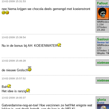
13-02-2009 15:31:53
Fallout
Oudgedie
nee hierna krijgen we chocola deels gemengd met koeienstront
WMRindex
1.234
OTindex:
15.282
13-02-2009 15:39:54
Sasloui
Senior lid
Nu in de bonus bij AH: KOEIENWATER
WMRindex
122
OTindex: 
Wnplts: Ti
13-02-2009 15:46:28
nietmee
de nieuwe Grolsch
13-02-2009 15:57:52
nietmee
Bah
Het idee is ranzig
13-02-2009 16:00:37
gloria
Erelid
Gatverdamme-nog-an-toe! Hoe verzinnen ze het!Het enigste wat
lekker is, wat drank betreft, van de koe is de MELK!