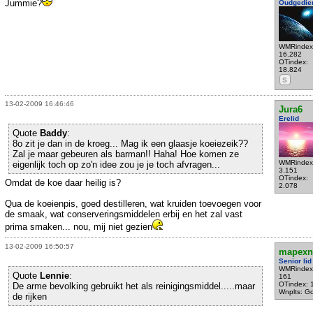
Jummie?
Oudgedie
WMRindex
16.282
OTindex:
18.824
S
13-02-2009 16:46:46
Jura6
Erelid
Quote
Baddy
:
8o zit je dan in de kroeg... Mag ik een glaasje koeiezeik??
Zal je maar gebeuren als barman!! Haha! Hoe komen ze
WMRindex
eigenlijk toch op zo'n idee zou je je toch afvragen...
3.151
OTindex:
Omdat de koe daar heilig is?
2.078
Qua de koeienpis, goed destilleren, wat kruiden toevoegen voor
de smaak, wat conserveringsmiddelen erbij en het zal vast
prima smaken... nou, mij niet gezien
13-02-2009 16:50:57
mapexn
Senior lid
WMRindex
Quote
Lennie
:
161
OTindex: 
De arme bevolking gebruikt het als reinigingsmiddel.....maar
Wnplts: G
de rijken