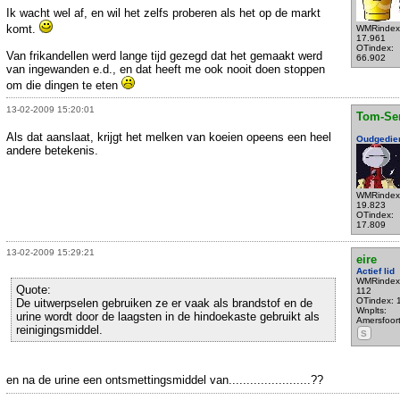
Ik wacht wel af, en wil het zelfs proberen als het op de markt
komt.
WMRindex
17.961
OTindex:
Van frikandellen werd lange tijd gezegd dat het gemaakt werd
66.902
van ingewanden e.d., en dat heeft me ook nooit doen stoppen
om die dingen te eten
13-02-2009 15:20:01
Tom-Se
Als dat aanslaat, krijgt het melken van koeien opeens een heel
Oudgedie
andere betekenis.
WMRindex
19.823
OTindex:
17.809
13-02-2009 15:29:21
eire
Actief lid
WMRindex
Quote:
112
OTindex: 
De uitwerpselen gebruiken ze er vaak als brandstof en de
Wnplts:
urine wordt door de laagsten in de hindoekaste gebruikt als
Amersfoor
reinigingsmiddel.
S
en na de urine een ontsmettingsmiddel van.......................??