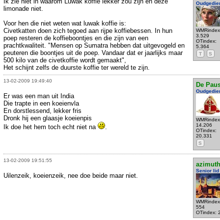
Ik zie niet in waarom Luwak koffie lekker zou zijn en deze
Oudgedie
limonade niet.
Voor hen die niet weten wat luwak koffie is:
Civetkatten doen zich tegoed aan rijpe koffiebessen. In hun
WMRindex
3.529
poep resteren de koffieboontjes en die zijn van een
OTindex:
prachtkwaliteit. "Mensen op Sumatra hebben dat uitgevogeld en
5.364
peuteren die boontjes uit de poep. Vandaar dat er jaarlijks maar
T
S
500 kilo van de civetkoffie wordt gemaakt",
Het schijnt zelfs de duurste koffie ter wereld te zijn.
13-02-2009 19:49:40
De Pau
Oudgedie
Er was een man uit India
Die trapte in een koeienvla
En dorstlessend, lekker fris
Dronk hij een glaasje koeienpis
WMRindex
14.206
Ik doe het hem toch echt niet na
.
OTindex:
20.331
S
13-02-2009 19:51:55
azimut
Senior lid
Uilenzeik, koeienzeik, nee doe beide maar niet.
WMRindex
554
OTindex: 