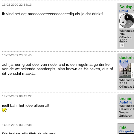
13-02-2009 22:34:13
Soulspli
Erelid
ik vind het egt mooooooeeeeeeeeeeeedig als je dat drinkt!
WMRindex
784
OTindex:
2.326
S
13-02-2009 23:38:45
doctorh
Erelid
ach ja, een groot deel van nederland is een regelmatige drinker
van de welbekende paardenpis, also known as Heineken, dus of
dit verschil maakt...
WMRindex
2.187
OTindex: 
14-02-2009 00:42:22
breniii
Actief lid
ieell bah, het idee alleen al!
WMRindex
OTindex: 
Wnplts:
Zuidlaren
14-02-2009 03:22:38
mla
Oudgedie