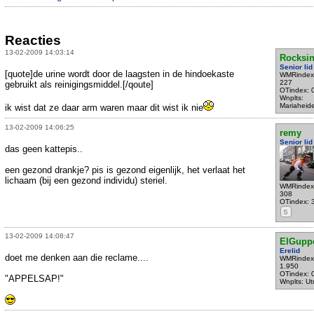
Reacties
13-02-2009 14:03:14
Rocksin
Senior lid
[quote]de urine wordt door de laagsten in de hindoekaste
WMRindex
227
gebruikt als reinigingsmiddel.[/qoute]
OTindex: 
Wnplts:
Mariaheid
ik wist dat ze daar arm waren maar dit wist ik nie
13-02-2009 14:06:25
remy
Senior lid
das geen kattepis..
een gezond drankje? pis is gezond eigenlijk, het verlaat het
lichaam (bij een gezond individu) steriel.
WMRindex
308
OTindex: 
S
13-02-2009 14:08:47
ElGupp
Erelid
doet me denken aan die reclame....
WMRindex
1.950
OTindex: 
"APPELSAP!"
Wnplts: Ut