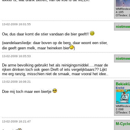
WMRindex
4.185
OTindex: 
13-02-2009 16:01:55
nietmee
Ow, dus daar komt die stier vandaan die bier geeft!!
(wandelaarsliedje: daar boven op de berg, daar woont een stier,
die geeft geen melk, maar heineken bier
)
13-02-2009 16:05:53
nietmee
De arme bevolking gebruikt het als reinigingsmiddel.....maar de
rijken drinken toch ook geen Dreft of iets vergelijkbaars?? Lijkt
me erg ranzig, misschien niet de smaak, maar vooral het idee..
13-02-2009 16:06:21
Bekiek
Erelid
Doe mij toch maar een biertje
WMRindex
2.098
OTindex: 
13-02-2009 16:21:47
M-Cycl