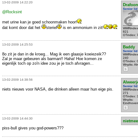
13-02-2009 14:22:20
Drafoon
Senior lid
@Rocksint
met urine kan je goed schoonmaken hoor!
dat komt door dat het
steriel
is en ammonium in zit!
WMRindex
821
OTindex: 
13-02-2009 14:25:53
Baddy
Senior lid
8o zit je dan in de kroeg... Mag ik een glaasje koeiezeik??
WMRindex
240
Zal je maar gebeuren als barman!! Haha! Hoe komen ze
OTindex: 
eigenlijk toch op zo'n idee zou je je toch afvragen...
Wnplts: Al
S
13-02-2009 14:38:56
Alweerj
Senior lid
niets nieuws voor NASA, die drinken alleen maar hun eige pis.
WMRindex
271
OTindex: 
Wnplts:
Eindhove
S
13-02-2009 14:44:30
nietmee
piss-bull gives you god-powers???