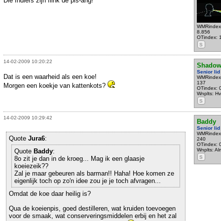
Die Indiërs zijn flink de pis-ang!
WMRindex
8.856
OTindex: 
S
14-02-2009 10:20:22
Shadow
Senior lid
Dat is een waarheid als een koe!
WMRindex
137
Morgen een koekje van kattenkots?
OTindex: 
Wnplts: H
S
14-02-2009 10:29:42
Baddy
Senior lid
WMRindex
Quote
Jura6
:
240
OTindex: 
Wnplts: Al
Quote
Baddy
:
S
8o zit je dan in de kroeg... Mag ik een glaasje
koeiezeik??
Zal je maar gebeuren als barman!! Haha! Hoe komen ze
eigenlijk toch op zo'n idee zou je je toch afvragen...
Omdat de koe daar heilig is?
Qua de koeienpis, goed destilleren, wat kruiden toevoegen
voor de smaak, wat conserveringsmiddelen erbij en het zal