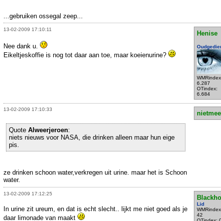
...gebruiken ossegal zeep...
13-02-2009 17:10:11
Henise
Nee dank u.
Oudgedie
Eikeltjeskoffie is nog tot daar aan toe, maar koeienurine?
WMRindex
6.287
OTindex:
6.684
13-02-2009 17:10:33
nietmee
Quote
Alweerjeroen
:
niets nieuws voor NASA, die drinken alleen maar hun eige
pis.
ze drinken schoon water,verkregen uit urine. maar het is Schoon
water.
13-02-2009 17:12:25
Blackho
Lid
In urine zit ureum, en dat is echt slecht.. lijkt me niet goed als je
WMRindex
42
daar limonade van maakt
OTindex: 