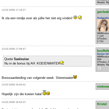
Wnplts: Ri
13-02-2009 17:18:27
gwcbak
Ik sla een rondje over als jullie het niet erg vinden!
Oudgedie
WMRindex
7.126
OTindex:
2.741
13-02-2009 17:58:47
knuffel
Senior lid
WMRindex
Quote
Saslouise
:
864
OTindex: 
Nu in de bonus bij AH: KOEIENWATER
Wnplts: Ri
S
Bonusaanbieding van volgende week: Stierenwater
13-02-2009 19:00:41
nietmee
Hopelijk zijn die koeien halal
13-02-2009 19:04:37
Kristel