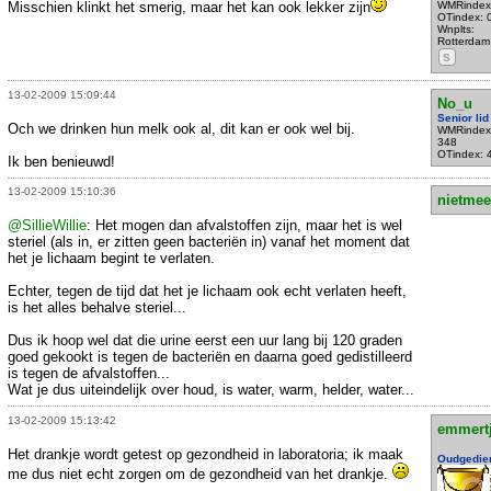
Misschien klinkt het smerig, maar het kan ook lekker zijn
WMRindex
OTindex: 
Wnplts:
Rotterdam
S
13-02-2009 15:09:44
No_u
Senior lid
Och we drinken hun melk ook al, dit kan er ook wel bij.
WMRindex
348
OTindex: 
Ik ben benieuwd!
13-02-2009 15:10:36
nietmee
@SillieWillie
: Het mogen dan afvalstoffen zijn, maar het is wel
steriel (als in, er zitten geen bacteriën in) vanaf het moment dat
het je lichaam begint te verlaten.
Echter, tegen de tijd dat het je lichaam ook echt verlaten heeft,
is het alles behalve steriel...
Dus ik hoop wel dat die urine eerst een uur lang bij 120 graden
goed gekookt is tegen de bacteriën en daarna goed gedistilleerd
is tegen de afvalstoffen...
Wat je dus uiteindelijk over houd, is water, warm, helder, water...
13-02-2009 15:13:42
emmert
Het drankje wordt getest op gezondheid in laboratoria; ik maak
Oudgedie
me dus niet echt zorgen om de gezondheid van het drankje.