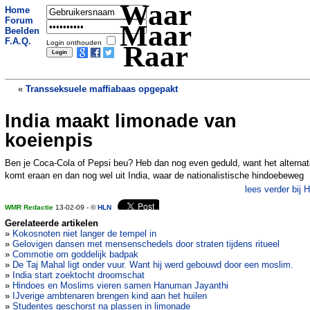
Waar
Home
Forum
Maar
Beelden
F.A.Q.
Login onthouden
Raar
«
Transseksuele maffiabaas opgepakt
India maakt limonade van
Verkeersslachtoffer uur door New York
gesleept
»
koeienpis
Ben je Coca-Cola of Pepsi beu? Heb dan nog even geduld, want het alternat
komt eraan en dan nog wel uit India, waar de nationalistische hindoebeweg
lees verder bij 
WMR Redactie
13-02-09 - ©
HLN
Gerelateerde artikelen
»
Kokosnoten niet langer de tempel in
»
Gelovigen dansen met mensenschedels door straten tijdens ritueel
»
Commotie om goddelijk badpak
»
De Taj Mahal ligt onder vuur. Want hij werd gebouwd door een moslim.
»
India start zoektocht droomschat
»
Hindoes en Moslims vieren samen Hanuman Jayanthi
»
IJverige ambtenaren brengen kind aan het huilen
»
Studentes geschorst na plassen in limonade