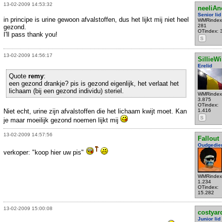
13-02-2009 14:53:32
neeliA
Senior lid
in principe is urine gewoon afvalstoffen, dus het lijkt mij niet heel
WMRindex
281
gezond.
OTindex: 
I'll pass thank you!
S
13-02-2009 14:56:17
SillieWi
Erelid
Quote
remy
:
een gezond drankje? pis is gezond eigenlijk, het verlaat het
lichaam (bij een gezond individu) steriel.
WMRindex
3.875
OTindex:
Niet echt, urine zijn afvalstoffen die het lichaam kwijt moet. Kan
1.416
S
je maar moeilijk gezond noemen lijkt mij
13-02-2009 14:57:56
Fallout
Oudgedie
verkoper: "koop hier uw pis"
WMRindex
1.234
OTindex:
15.282
13-02-2009 15:00:08
costyar
Junior lid