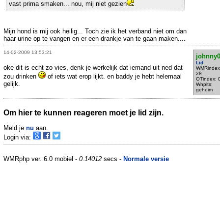
vast prima smaken... nou, mij niet gezien
Mijn hond is mij ook heilig... Toch zie ik het verband niet om dan
haar urine op te vangen en er een drankje van te gaan maken....
14-02-2009 13:53:21
johnny
Lid
oke dit is echt zo vies, denk je werkelijk dat iemand uit ned dat
WMRindex
28
zou drinken
of iets wat erop lijkt. en baddy je hebt helemaal
OTindex: 
gelijk.
Wnplts:
geheim
Om hier te kunnen reageren moet je lid zijn.
Meld je
nu
aan.
Login via:
WMRphp ver. 6.0 mobiel -
0.14012
secs -
Normale versie