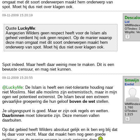
omgaat met dit soort onderwerpen maakt hem onderwerp van
spot. Moet hij dus niet over klagen ook.
09-11-2009 15:20:19
Descal
Lid
WMRindex
Quote
LuckyMe
:
OTindex: 
Wnplts: Ve
Aangezien Wilders geen respect heeft voor de Islam als
T
geheel verdient hij ook geen respect. Op de manier waarop
deze man omgaat met dit soort onderwerpen maakt hem
onderwerp van spot. Moet hij dus niet over klagen ook.
Spot indeed. Maar heeft daar weinig mee te maken. Dit is een
bewuste censuur, en mag niet kunnen.
09-11-2009 15:20:55
timwijn
Erelid
@LuckyMe
: De Islam is heeft een niet-tolerante houding naar
niet Moslims. Niet alle moslims zijn extremistisch, maar in mijn
ogen wel potentieel extremist. De Islam bevat een extreem
gevaarlijke groepering die hun geloof
boven de wet
stellen.
WMRindex
1.760
Je uitgangspunt is goed. Maar er zijn ook regels en wetten.
OTindex:
1.315
Daarbinnen
moet tolerantie zijn. Deze mensen vallen
S
daarbuiten.
Op dat gebied heeft Wilders absoluut gelijk en ik ben erg blij dat
hij daar voor vecht. Maar dat maakt hem nog geen goede
politicus, en de manier waarop is vaak enigzins dom