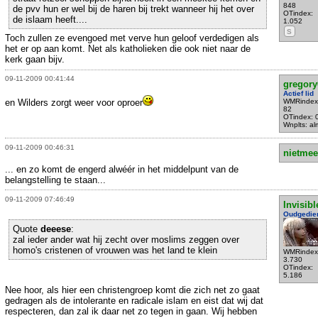
848
de pvv hun er wel bij de haren bij trekt wanneer hij het over
OTindex:
de islaam heeft....
1.052
S
Toch zullen ze evengoed met verve hun geloof verdedigen als
het er op aan komt. Net als katholieken die ook niet naar de
kerk gaan bijv.
09-11-2009 00:41:44
gregory
Actief lid
en Wilders zorgt weer voor oproer
WMRindex
82
OTindex: 
Wnplts: al
09-11-2009 00:46:31
nietmee
... en zo komt de engerd alwéér in het middelpunt van de
belangstelling te staan...
09-11-2009 07:46:49
Invisibl
Oudgedie
Quote
deeese
:
zal ieder ander wat hij zecht over moslims zeggen over
homo's cristenen of vrouwen was het land te klein
WMRindex
3.730
OTindex:
5.186
Nee hoor, als hier een christengroep komt die zich net zo gaat
gedragen als de intolerante en radicale islam en eist dat wij dat
respecteren, dan zal ik daar net zo tegen in gaan. Wij hebben