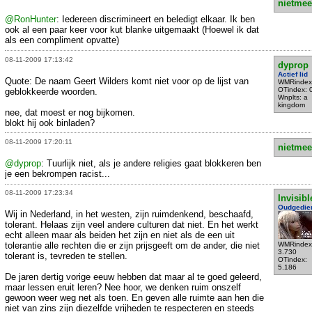
nietmee
@RonHunter
: Iedereen discrimineert en beledigt elkaar. Ik ben
ook al een paar keer voor kut blanke uitgemaakt (Hoewel ik dat
als een compliment opvatte)
08-11-2009 17:13:42
dyprop
Actief lid
Quote: De naam Geert Wilders komt niet voor op de lijst van
WMRindex
OTindex: 
geblokkeerde woorden.
Wnplts: a
kingdom
nee, dat moest er nog bijkomen.
blokt hij ook binladen?
08-11-2009 17:20:11
nietmee
@dyprop
: Tuurlijk niet, als je andere religies gaat blokkeren ben
je een bekrompen racist...
08-11-2009 17:23:34
Invisibl
Oudgedie
Wij in Nederland, in het westen, zijn ruimdenkend, beschaafd,
tolerant. Helaas zijn veel andere culturen dat niet. En het werkt
echt alleen maar als beiden het zijn en niet als de een uit
tolerantie alle rechten die er zijn prijsgeeft om de ander, die niet
WMRindex
3.730
tolerant is, tevreden te stellen.
OTindex:
5.186
De jaren dertig vorige eeuw hebben dat maar al te goed geleerd,
maar lessen eruit leren? Nee hoor, we denken ruim onszelf
gewoon weer weg net als toen. En geven alle ruimte aan hen die
niet van zins zijn diezelfde vrijheden te respecteren en steeds