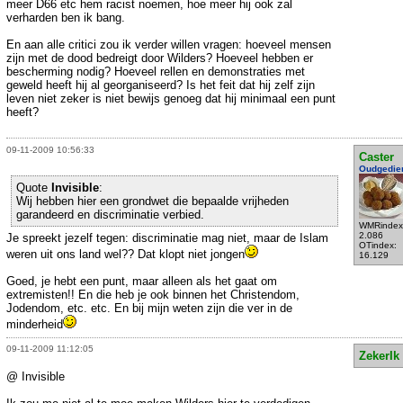
meer D66 etc hem racist noemen, hoe meer hij ook zal
verharden ben ik bang.
En aan alle critici zou ik verder willen vragen: hoeveel mensen
zijn met de dood bedreigt door Wilders? Hoeveel hebben er
bescherming nodig? Hoeveel rellen en demonstraties met
geweld heeft hij al georganiseerd? Is het feit dat hij zelf zijn
leven niet zeker is niet bewijs genoeg dat hij minimaal een punt
heeft?
09-11-2009 10:56:33
Caster
Oudgedie
Quote
Invisible
:
Wij hebben hier een grondwet die bepaalde vrijheden
garandeerd en discriminatie verbied.
WMRindex
2.086
Je spreekt jezelf tegen: discriminatie mag niet, maar de Islam
OTindex:
weren uit ons land wel?? Dat klopt niet jongen
16.129
Goed, je hebt een punt, maar alleen als het gaat om
extremisten!! En die heb je ook binnen het Christendom,
Jodendom, etc. etc. En bij mijn weten zijn die ver in de
minderheid
09-11-2009 11:12:05
ZekerIk
@ Invisible