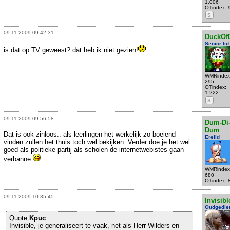
1.006
OTindex: 
S
09-11-2009 09:42:31
DuckO
Senior lid
is dat op TV geweest? dat heb ik niet gezien!
WMRindex
295
OTindex:
1.222
S
09-11-2009 09:56:58
Dum-Di
Dum
Dat is ook zinloos.. als leerlingen het werkelijk zo boeiend
Erelid
vinden zullen het thuis toch wel bekijken. Verder doe je het wel
goed als politieke partij als scholen de internetwebistes gaan
verbanne
WMRindex
680
OTindex: 
09-11-2009 10:35:45
Invisibl
Oudgedie
Quote
Kpuc
:
Invisible, je generaliseert te vaak, net als Herr Wilders en