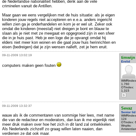
de Nederlandse nationaliteit hebben, denk aan de vele
criminelen vanuit de Antillen.
Maar gaan we eens vergelijken met de huis situatie: als je eigen
kinderen jouw regels niet accepteren en e.e.a. anders ingericht
willen zien ga je onderhandelen en kom je er wel uit. Zeker ook
omdat die kinderen (meestal) niet dreigen je bont en blauw te
slaan als je niet met ze meegaat en opgegroeid zijn in een sfeer
die in je huis past. Heb je een loge die je opvangt omdat hij
elders niet meer kon wonen en die gaat jouw huis herinrichten en
eisen (bedreigen) dat je zijn wensen nalleft, zet je hem eruit.
09-11-2009 13:02:19
timwijn
Erelid
computers maken geen fouten
WMRindex
1.760
OTindex:
1.315
S
09-11-2009 13:32:37
Sevaz
Senior lid
wauw als ik de commentaren van sommige hier lees, met name
WMRindex
124
die van de redacteur en moderators, dan kan ik me eigenlijk niet
OTindex: 
meer druk maken over hoe het zich in dit land zal ontwikkelen.
Wnplts:
Als Nederlands zichzelf zo graag willen laten naaien, dan
Amsterda
verdienen ze dat ook maar.