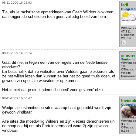
08-11-2009 16:02:03
ledi
Oudgedie
Tja, als je racistische opmerkingen van Geert Wilders blokkeert,
dan krijgen de scholieren toch geen volledig beeld van hem.
WMRindex
47.811
OTindex:
23.036
S
08-11-2009 16:06:14
simon-
Senior lid
Gaat dit niet in tegen één van de regels van de Nederlandse
WMRindex
190
grondwet?
OTindex: 
En belachelijk dat ze websites over Wilders gaan blokkeren, als
Wnplts:
ze het willen lezen dan kunnen ze het net zo goed thuis doen, of
Purmeren
gewoon via speciale websites er op komen.
Het is niet dat je die kinderen 'behoed' voor 'gevaren' ofzo.
08-11-2009 16:30:47
Invisibl
Oudgedie
Wedje: alle islamitische sites waarop haat gepredikt wordt zijn
gewoon vindbaar.
Alle sites die moedwillig Wilders en zijn kiezers demoniseren (in
WMRindex
3.730
de hoop dat hij net als Fortuin vermoord wordt?) zijn gewoon
OTindex:
vindbaar.
5.186