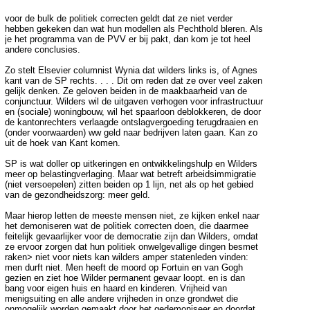
voor de bulk de politiek correcten geldt dat ze niet verder
hebben gekeken dan wat hun modellen als Pechthold bleren. Als
je het programma van de PVV er bij pakt, dan kom je tot heel
andere conclusies.
Zo stelt Elsevier columnist Wynia dat wilders links is, of Agnes
kant van de SP rechts. . . . Dit om reden dat ze over veel zaken
gelijk denken. Ze geloven beiden in de maakbaarheid van de
conjunctuur. Wilders wil de uitgaven verhogen voor infrastructuur
en (sociale) woningbouw, wil het spaarloon deblokkeren, de door
de kantonrechters verlaagde ontslagvergoeding terugdraaien en
(onder voorwaarden) ww geld naar bedrijven laten gaan. Kan zo
uit de hoek van Kant komen.
SP is wat doller op uitkeringen en ontwikkelingshulp en Wilders
meer op belastingverlaging. Maar wat betreft arbeidsimmigratie
(niet versoepelen) zitten beiden op 1 lijn, net als op het gebied
van de gezondheidszorg: meer geld.
Maar hierop letten de meeste mensen niet, ze kijken enkel naar
het demoniseren wat de politiek correcten doen, die daarmee
feitelijk gevaarlijker voor de democratie zijn dan Wilders, omdat
ze ervoor zorgen dat hun politiek onwelgevallige dingen besmet
raken> niet voor niets kan wilders amper statenleden vinden:
men durft niet. Men heeft de moord op Fortuin en van Gogh
gezien en ziet hoe Wilder permanent gevaar loopt. en is dan
bang voor eigen huis en haard en kinderen. Vrijheid van
menigsuiting en alle andere vrijheden in onze grondwet die
onmogelijk worden gemaakt door het gedemoniseer en doordat