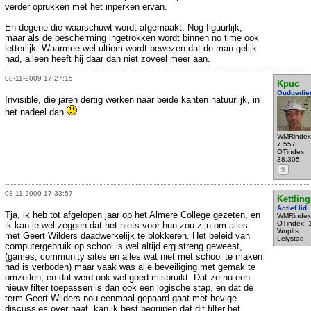
verder oprukken met het inperken ervan.
En degene die waarschuwt wordt afgemaakt. Nog figuurlijk,
maar als de bescherming ingetrokken wordt binnen no time ook
letterlijk. Waarmee wel ultiem wordt bewezen dat de man gelijk
had, alleen heeft hij daar dan niet zoveel meer aan.
08-11-2009 17:27:15
Kpuc
Oudgedie
Invisible, die jaren dertig werken naar beide kanten natuurlijk, in
het nadeel dan
WMRindex
7.557
OTindex:
38.305
S
08-11-2009 17:33:57
Kettling
Actief lid
Tja, ik heb tot afgelopen jaar op het Almere College gezeten, en
WMRindex
OTindex: 
ik kan je wel zeggen dat het niets voor hun zou zijn om alles
Wnplts:
met Geert Wilders daadwerkelijk te blokkeren. Het beleid van
Lelystad
computergebruik op school is wel altijd erg streng geweest,
(games, community sites en alles wat niet met school te maken
had is verboden) maar vaak was alle beveiliging met gemak te
omzeilen, en dat werd ook wel goed misbruikt. Dat ze nu een
nieuw filter toepassen is dan ook een logische stap, en dat de
term Geert Wilders nou eenmaal gepaard gaat met hevige
discussies over haat, kan ik best begrijpen dat dit filter het