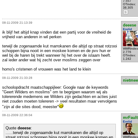
7.557
OTindex:
38.305
S
08-11-2009 21:13:39
deeese
Erelid
ik blijf het altijd knap vinden dat een partij voor de vreiheid de
vrijheid van anderen in wil perken
terwijl de zogenaamde kut marrokanen die altijd op straat rotzooi
WMRindex
schoppen bijna nooit in een moskee komen en de pvv hun er
2.776
wel bij de haren bij trekt wanneer hij het over de islaam heeft.
OTindex:
1.242
zal ieder ander wat hij zecht over moslims zeggen over
homo's cristenen of vrouwen was het land te klein
08-11-2009 21:33:28
nietmee
schoolopdracht maatschappijleer: Google naar de keywords
"Geert Wilders en moslims" om te begrijpen waarom wij als
tolererende medemens we Wilders zijn gedachten en acties juist
niet zouden moeten tolereren -> veel resultaten maar vervolgens
"zijn al die sites dood, meester"
08-11-2009 22:36:04
mrFault
Erelid
Quote
deeese
:
......terwijl de zogenaamde kut marrokanen die altijd op
straat rotzooi schoppen bijna nooit in een moskee komen en
WMRindex