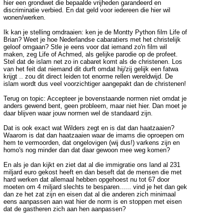
hier een grondwet die bepaalde vrijheden garandeerd en
discriminatie verbied. En dat geld voor iedereen die hier wil
wonen/werken.
Ik kan je stelling omdraaien: ken je de Montty Python film Life of
Brian? Weet je hoe Nederlandse cabaratiers met het christelijk
geloof omgaan? Stle je eens voor dat iemand zo'n film wil
maken, zeg Life of Achmed, als gelijke parodie op de profeet.
Stel dat de islam net zo in cabaret komt als de christenen. Los
van het feit dat niemand dit durft omdat hij/zij gelijk een fatwa
krijgt .. zou dit direct leiden tot enorme rellen wereldwijd. De
islam wordt dus veel voorzichtiger aangepakt dan de christenen!
Terug on topic: Accepteer je bovenstaande normen niet omdat je
anders gewend bent, geen probleem, maar niet hier. Dan moet je
daar blijven waar jouw normen wel de standaard zijn.
Dat is ook exact wat Wilders zegt en is dat dan haatzaaien?
Waarom is dat dan haatzaaien waar de imams die oproepen om
hem te vermoorden, dat ongelovigen (wij dus!) varkens zijn en
homo's nog minder dan dat daar gewoon mee weg komen?
En als je dan kijkt en ziet dat al die immigratie ons land al 231
miljard euro gekost heeft en dan beseft dat de mensen die met
hard werken dat allemaal hebben opgehoest nu tot 67 door
moeten om 4 miljard slechts te besparen...... vind je het dan gek
dan ze het zat zijn en eisen dat al die anderen zich minimaal
eens aanpassen aan wat hier de norm is en stoppen met eisen
dat de gastheren zich aan hen aanpassen?