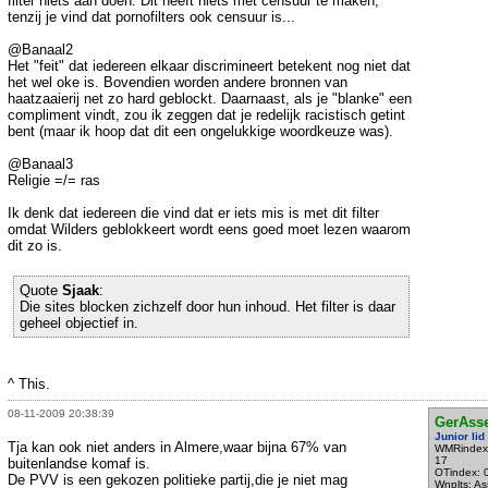
filter niets aan doen. Dit heeft niets met censuur te maken,
tenzij je vind dat pornofilters ook censuur is...
@Banaal2
Het "feit" dat iedereen elkaar discrimineert betekent nog niet dat
het wel oke is. Bovendien worden andere bronnen van
haatzaaierij net zo hard geblockt. Daarnaast, als je "blanke" een
compliment vindt, zou ik zeggen dat je redelijk racistisch getint
bent (maar ik hoop dat dit een ongelukkige woordkeuze was).
@Banaal3
Religie =/= ras
Ik denk dat iedereen die vind dat er iets mis is met dit filter
omdat Wilders geblokkeert wordt eens goed moet lezen waarom
dit zo is.
Quote
Sjaak
:
Die sites blocken zichzelf door hun inhoud. Het filter is daar
geheel objectief in.
^ This.
08-11-2009 20:38:39
GerAss
Junior lid
Tja kan ook niet anders in Almere,waar bijna 67% van
WMRindex
17
buitenlandse komaf is.
OTindex: 
De PVV is een gekozen politieke partij,die je niet mag
Wnplts: A