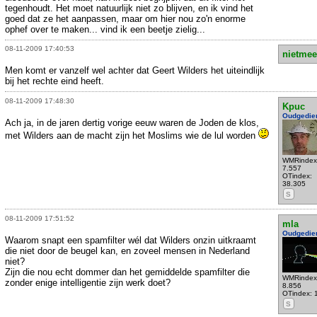
tegenhoudt. Het moet natuurlijk niet zo blijven, en ik vind het
goed dat ze het aanpassen, maar om hier nou zo'n enorme
ophef over te maken... vind ik een beetje zielig...
08-11-2009 17:40:53
nietmee
Men komt er vanzelf wel achter dat Geert Wilders het uiteindlijk
bij het rechte eind heeft.
08-11-2009 17:48:30
Kpuc
Oudgedie
Ach ja, in de jaren dertig vorige eeuw waren de Joden de klos,
met Wilders aan de macht zijn het Moslims wie de lul worden
WMRindex
7.557
OTindex:
38.305
S
08-11-2009 17:51:52
mla
Oudgedie
Waarom snapt een spamfilter wél dat Wilders onzin uitkraamt
die niet door de beugel kan, en zoveel mensen in Nederland
niet?
Zijn die nou echt dommer dan het gemiddelde spamfilter die
WMRindex
zonder enige intelligentie zijn werk doet?
8.856
OTindex: 
S