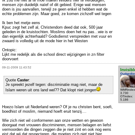
Ik zou me niet al te moe maken Wilders hier te verdedigen,
mensen zijn duidelijk naïef of dit gebied. Enige wat mensen
doen is jou aanvallen, terwijl ze geen enkel id hebben wat de
echte problemen zijn. Maar goed, ze komen zichzelf wel tegen
Ik ben het metje eens
Kpuc zegt het zelf al, Christendom deed dat ook, 500 jaar
geleden in de kruistochten. Moslims doen het nu pas...wie is er
dan eigenlijk achterhaald? Godsdienst verspreiden met vuur en
zwaard is volledig uit de mode hier in het Westen
Ontopic:
Lijkt me redelijk als die school direct wijzigingen in zn filter
doorvoert
09-11-2009 11:43:52
Invisibl
Oudgedie
Quote
Caster
:
Je spreekt jezelf tegen: discriminatie mag niet, maar de
Islam weren uit ons land wel?? Dat klopt niet jongen
WMRindex
3.730
OTindex:
5.186
Hoezo Islam uit Nederland weren? Of je nu christen bent, soefi,
boedhist of moslim, niemand hoeft eruit tenzij....
Wie zich niet wil conformeren aan onze wetten en gewoon
doorgaat met vrouwen discrimineren, mensen belagen en liefst
vermoorden die dingen zeggen die je niet zint en ook nog eens
eist dat wij dat respecteren, die moeten zich niet niet hier