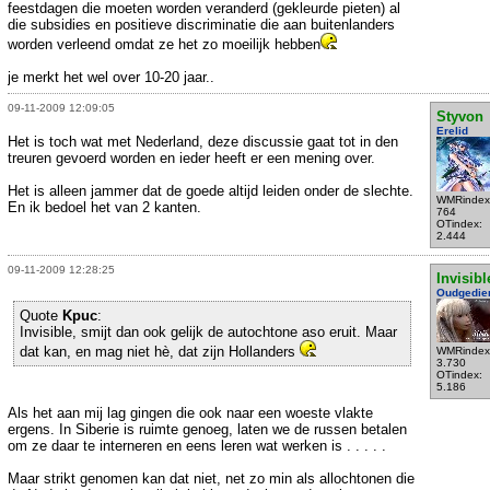
feestdagen die moeten worden veranderd (gekleurde pieten) al
die subsidies en positieve discriminatie die aan buitenlanders
worden verleend omdat ze het zo moeilijk hebben
je merkt het wel over 10-20 jaar..
09-11-2009 12:09:05
Styvon
Erelid
Het is toch wat met Nederland, deze discussie gaat tot in den
treuren gevoerd worden en ieder heeft er een mening over.
Het is alleen jammer dat de goede altijd leiden onder de slechte.
WMRindex
En ik bedoel het van 2 kanten.
764
OTindex:
2.444
09-11-2009 12:28:25
Invisibl
Oudgedie
Quote
Kpuc
:
Invisible, smijt dan ook gelijk de autochtone aso eruit. Maar
dat kan, en mag niet hè, dat zijn Hollanders
WMRindex
3.730
OTindex:
5.186
Als het aan mij lag gingen die ook naar een woeste vlakte
ergens. In Siberie is ruimte genoeg, laten we de russen betalen
om ze daar te interneren en eens leren wat werken is . . . . .
Maar strikt genomen kan dat niet, net zo min als allochtonen die