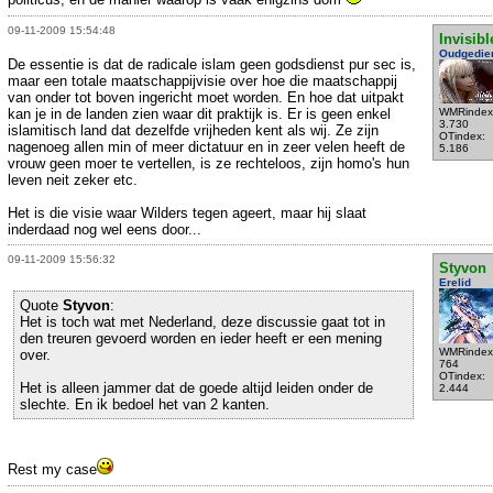
09-11-2009 15:54:48
Invisibl
Oudgedie
De essentie is dat de radicale islam geen godsdienst pur sec is,
maar een totale maatschappijvisie over hoe die maatschappij
van onder tot boven ingericht moet worden. En hoe dat uitpakt
kan je in de landen zien waar dit praktijk is. Er is geen enkel
WMRindex
3.730
islamitisch land dat dezelfde vrijheden kent als wij. Ze zijn
OTindex:
nagenoeg allen min of meer dictatuur en in zeer velen heeft de
5.186
vrouw geen moer te vertellen, is ze rechteloos, zijn homo's hun
leven neit zeker etc.
Het is die visie waar Wilders tegen ageert, maar hij slaat
inderdaad nog wel eens door...
09-11-2009 15:56:32
Styvon
Erelid
Quote
Styvon
:
Het is toch wat met Nederland, deze discussie gaat tot in
den treuren gevoerd worden en ieder heeft er een mening
WMRindex
over.
764
OTindex:
Het is alleen jammer dat de goede altijd leiden onder de
2.444
slechte. En ik bedoel het van 2 kanten.
Rest my case