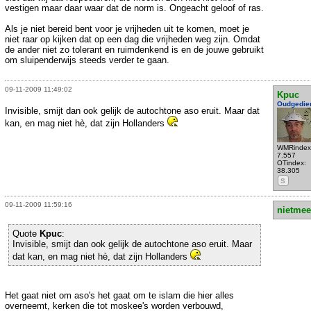
vestigen maar daar waar dat de norm is. Ongeacht geloof of ras.
Als je niet bereid bent voor je vrijheden uit te komen, moet je
niet raar op kijken dat op een dag die vrijheden weg zijn. Omdat
de ander niet zo tolerant en ruimdenkend is en de jouwe gebruikt
om sluipenderwijs steeds verder te gaan.
09-11-2009 11:49:02
Kpuc
Oudgedie
Invisible, smijt dan ook gelijk de autochtone aso eruit. Maar dat
kan, en mag niet hè, dat zijn Hollanders
WMRindex
7.557
OTindex:
38.305
S
09-11-2009 11:59:16
nietmee
Quote
Kpuc
:
Invisible, smijt dan ook gelijk de autochtone aso eruit. Maar
dat kan, en mag niet hè, dat zijn Hollanders
Het gaat niet om aso's het gaat om te islam die hier alles
overneemt, kerken die tot moskee's worden verbouwd,