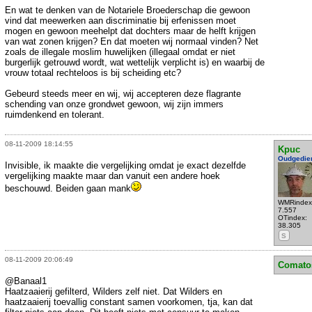
En wat te denken van de Notariele Broederschap die gewoon
vind dat meewerken aan discriminatie bij erfenissen moet
mogen en gewoon meehelpt dat dochters maar de helft krijgen
van wat zonen krijgen? En dat moeten wij normaal vinden? Net
zoals de illegale moslim huwelijken (illegaal omdat er niet
burgerlijk getrouwd wordt, wat wettelijk verplicht is) en waarbij de
vrouw totaal rechteloos is bij scheiding etc?
Gebeurd steeds meer en wij, wij accepteren deze flagrante
schending van onze grondwet gewoon, wij zijn immers
ruimdenkend en tolerant.
08-11-2009 18:14:55
Kpuc
Oudgedie
Invisible, ik maakte die vergelijking omdat je exact dezelfde
vergelijking maakte maar dan vanuit een andere hoek
beschouwd. Beiden gaan mank
WMRindex
7.557
OTindex:
38.305
S
08-11-2009 20:06:49
Comato
@Banaal1
Haatzaaierij gefilterd, Wilders zelf niet. Dat Wilders en
haatzaaierij toevallig constant samen voorkomen, tja, kan dat