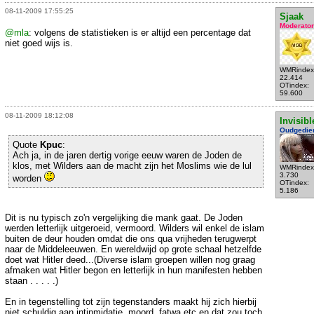
08-11-2009 17:55:25
Sjaak
Moderator
@mla
: volgens de statistieken is er altijd een percentage dat
niet goed wijs is.
WMRindex
22.414
OTindex:
59.600
08-11-2009 18:12:08
Invisibl
Oudgedie
Quote
Kpuc
:
Ach ja, in de jaren dertig vorige eeuw waren de Joden de
klos, met Wilders aan de macht zijn het Moslims wie de lul
WMRindex
3.730
worden
OTindex:
5.186
Dit is nu typisch zo'n vergelijking die mank gaat. De Joden
werden letterlijk uitgeroeid, vermoord. Wilders wil enkel de islam
buiten de deur houden omdat die ons qua vrijheden terugwerpt
naar de Middeleeuwen. En wereldwijd op grote schaal hetzelfde
doet wat Hitler deed...(Diverse islam groepen willen nog graag
afmaken wat Hitler begon en letterlijk in hun manifesten hebben
staan . . . . .)
En in tegenstelling tot zijn tegenstanders maakt hij zich hierbij
niet schuldig aan intinmidatie, moord, fatwa etc en dat zou toch