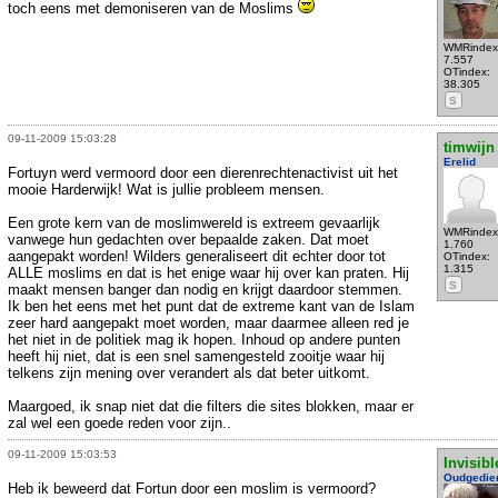
toch eens met demoniseren van de Moslims
WMRindex
7.557
OTindex:
38.305
S
09-11-2009 15:03:28
timwijn
Erelid
Fortuyn werd vermoord door een dierenrechtenactivist uit het
mooie Harderwijk! Wat is jullie probleem mensen.
Een grote kern van de moslimwereld is extreem gevaarlijk
WMRindex
vanwege hun gedachten over bepaalde zaken. Dat moet
1.760
aangepakt worden! Wilders generaliseert dit echter door tot
OTindex:
1.315
ALLE moslims en dat is het enige waar hij over kan praten. Hij
S
maakt mensen banger dan nodig en krijgt daardoor stemmen.
Ik ben het eens met het punt dat de extreme kant van de Islam
zeer hard aangepakt moet worden, maar daarmee alleen red je
het niet in de politiek mag ik hopen. Inhoud op andere punten
heeft hij niet, dat is een snel samengesteld zooitje waar hij
telkens zijn mening over verandert als dat beter uitkomt.
Maargoed, ik snap niet dat die filters die sites blokken, maar er
zal wel een goede reden voor zijn..
09-11-2009 15:03:53
Invisibl
Oudgedie
Heb ik beweerd dat Fortun door een moslim is vermoord?