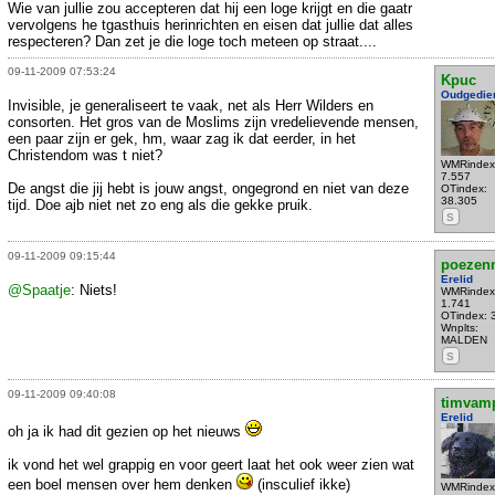
Wie van jullie zou accepteren dat hij een loge krijgt en die gaatr
vervolgens he tgasthuis herinrichten en eisen dat jullie dat alles
respecteren? Dan zet je die loge toch meteen op straat....
09-11-2009 07:53:24
Kpuc
Oudgedie
Invisible, je generaliseert te vaak, net als Herr Wilders en
consorten. Het gros van de Moslims zijn vredelievende mensen,
een paar zijn er gek, hm, waar zag ik dat eerder, in het
Christendom was t niet?
WMRindex
7.557
De angst die jij hebt is jouw angst, ongegrond en niet van deze
OTindex:
38.305
tijd. Doe ajb niet net zo eng als die gekke pruik.
S
09-11-2009 09:15:44
poezen
Erelid
@Spaatje
: Niets!
WMRindex
1.741
OTindex: 
Wnplts:
MALDEN
S
09-11-2009 09:40:08
timvamp
Erelid
oh ja ik had dit gezien op het nieuws
ik vond het wel grappig en voor geert laat het ook weer zien wat
een boel mensen over hem denken
(insculief ikke)
WMRindex