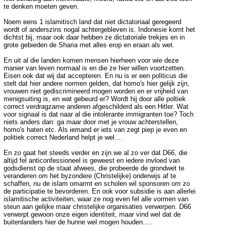
te denken moeten geven.
Noem eens 1 islamitisch land dat niet dictatoriaal geregeerd
wordt of anderszins nogal achtergebleven is. Indonesie komt het
dichtst bij, maar ook daar hebben ze dictatoriale trekjes en in
grote gebieden de Sharia met alles erop en eraan als wet.
En uit al die landen komen mensen hierheen voor wie deze
manier van leven normaal is en die ze hier willen voortzetten.
Eisen ook dat wij dat accepteren. En nu is er een politicus die
stelt dat hier andere normen gelden, dat homo's hier gelijk zijn,
vrouwen niet gediscrimineerd mogen worden en er vrijheid van
menigsuiting is, en wat gebeurd er? Wordt hij door alle poltiek
correct verdragzame anderen afgeschilderd als een Hitler. Wat
voor signaal is dat naar al die intolerante immigranten toe? Toch
niets anders dan: ga maar door met je vrouw achterstellen,
homo's haten etc. Als iemand er iets van zegt piep je even en
politiek correct Nederland helpt je wel....
En zo gaat het steeds verder en zijn we al zo ver dat D66, die
altijd fel anticonfessioneel is geweest en iedere invloed van
godsdienst op de staat afwees, die probeerde de grondwet te
veranderen om het byzondere (Christelijke) onderwijs af te
schaffen, nu de islam omarmt en scholen wil sponsoren om zo
de participatie te bevorderen. En ook voor subsidie is aan allerlei
islamitische activiteiten, waar ze nog even fel alle vormen van
steun aan gelijke maar christelijke organisaties verwerpen. D66
verwerpt gewoon onze eigen identiteit, maar vind wel dat de
buitenlanders hier de hunne wel mogen houden.....