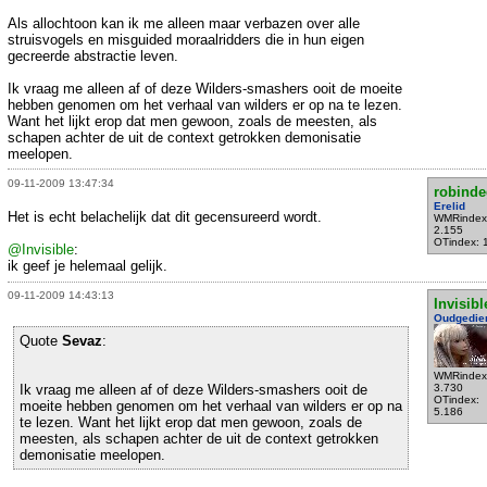
Als allochtoon kan ik me alleen maar verbazen over alle
struisvogels en misguided moraalridders die in hun eigen
gecreerde abstractie leven.
Ik vraag me alleen af of deze Wilders-smashers ooit de moeite
hebben genomen om het verhaal van wilders er op na te lezen.
Want het lijkt erop dat men gewoon, zoals de meesten, als
schapen achter de uit de context getrokken demonisatie
meelopen.
09-11-2009 13:47:34
robind
Erelid
Het is echt belachelijk dat dit gecensureerd wordt.
WMRindex
2.155
OTindex: 
@Invisible
:
ik geef je helemaal gelijk.
09-11-2009 14:43:13
Invisibl
Oudgedie
Quote
Sevaz
:
WMRindex
Ik vraag me alleen af of deze Wilders-smashers ooit de
3.730
OTindex:
moeite hebben genomen om het verhaal van wilders er op na
5.186
te lezen. Want het lijkt erop dat men gewoon, zoals de
meesten, als schapen achter de uit de context getrokken
demonisatie meelopen.