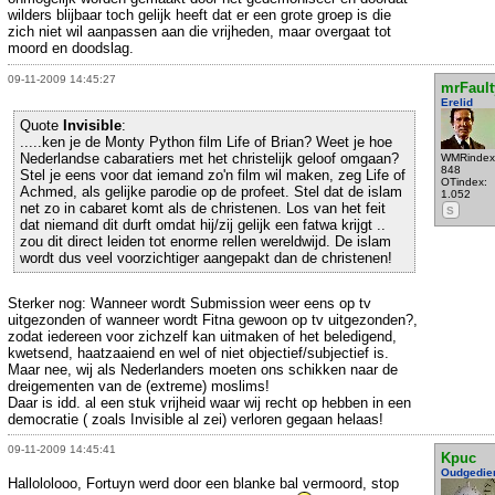
wilders blijbaar toch gelijk heeft dat er een grote groep is die
zich niet wil aanpassen aan die vrijheden, maar overgaat tot
moord en doodslag.
09-11-2009 14:45:27
mrFault
Erelid
Quote
Invisible
:
.....ken je de Monty Python film Life of Brian? Weet je hoe
Nederlandse cabaratiers met het christelijk geloof omgaan?
WMRindex
848
Stel je eens voor dat iemand zo'n film wil maken, zeg Life of
OTindex:
Achmed, als gelijke parodie op de profeet. Stel dat de islam
1.052
net zo in cabaret komt als de christenen. Los van het feit
S
dat niemand dit durft omdat hij/zij gelijk een fatwa krijgt ..
zou dit direct leiden tot enorme rellen wereldwijd. De islam
wordt dus veel voorzichtiger aangepakt dan de christenen!
Sterker nog: Wanneer wordt Submission weer eens op tv
uitgezonden of wanneer wordt Fitna gewoon op tv uitgezonden?,
zodat iedereen voor zichzelf kan uitmaken of het beledigend,
kwetsend, haatzaaiend en wel of niet objectief/subjectief is.
Maar nee, wij als Nederlanders moeten ons schikken naar de
dreigementen van de (extreme) moslims!
Daar is idd. al een stuk vrijheid waar wij recht op hebben in een
democratie ( zoals Invisible al zei) verloren gegaan helaas!
09-11-2009 14:45:41
Kpuc
Oudgedie
Hallololooo, Fortuyn werd door een blanke bal vermoord, stop