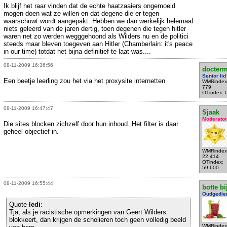
Ik blijf het raar vinden dat de echte haatzaaiers ongemoeid
mogen doen wat ze willen en dat degene die er tegen
waarschuwt wordt aangepakt. Hebben we dan werkelijk helemaal
niets geleerd van de jaren dertig, toen degenen die tegen hitler
waren net zo werden wegggehoond als Wilders nu en de politici
steeds maar bleven toegeven aan Hitler (Chamberlain: it's peace
in our time) totdat het bijna definitief te laat was....
08-11-2009 16:36:56
docter
Senior lid
Een beetje leerling zou het via het proxysite internetten
WMRindex
779
OTindex: 
08-11-2009 16:47:47
Sjaak
Moderator
Die sites blocken zichzelf door hun inhoud. Het filter is daar
geheel objectief in.
WMRindex
22.414
OTindex:
59.600
08-11-2009 16:55:44
botte bi
Oudgedie
Quote
ledi
:
Tja, als je racistische opmerkingen van Geert Wilders
blokkeert, dan krijgen de scholieren toch geen volledig beeld
WMRindex