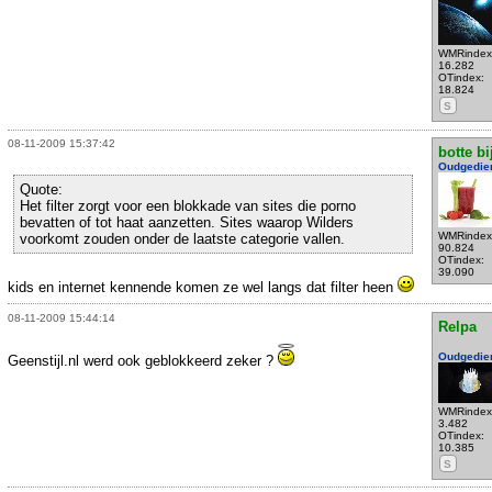
WMRindex
16.282
OTindex:
18.824
S
08-11-2009 15:37:42
botte bi
Oudgedie
Quote:
Het filter zorgt voor een blokkade van sites die porno
bevatten of tot haat aanzetten. Sites waarop Wilders
WMRindex
voorkomt zouden onder de laatste categorie vallen.
90.824
OTindex:
39.090
kids en internet kennende komen ze wel langs dat filter heen
08-11-2009 15:44:14
Relpa
Oudgedie
Geenstijl.nl werd ook geblokkeerd zeker ?
WMRindex
3.482
OTindex:
10.385
S