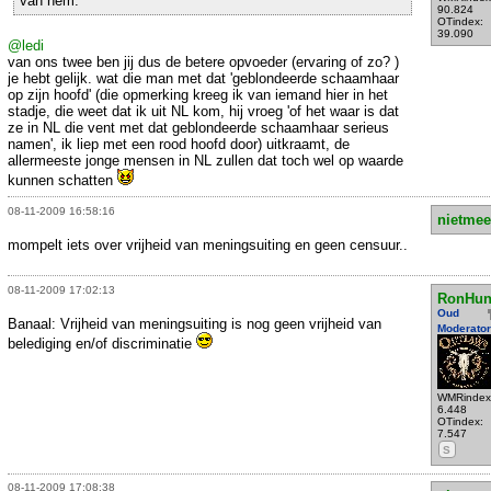
van hem.
90.824
OTindex:
39.090
@ledi
van ons twee ben jij dus de betere opvoeder (ervaring of zo? )
je hebt gelijk. wat die man met dat 'geblondeerde schaamhaar
op zijn hoofd' (die opmerking kreeg ik van iemand hier in het
stadje, die weet dat ik uit NL kom, hij vroeg 'of het waar is dat
ze in NL die vent met dat geblondeerde schaamhaar serieus
namen', ik liep met een rood hoofd door) uitkraamt, de
allermeeste jonge mensen in NL zullen dat toch wel op waarde
kunnen schatten
08-11-2009 16:58:16
nietmee
mompelt iets over vrijheid van meningsuiting en geen censuur..
08-11-2009 17:02:13
RonHun
Oud
Banaal: Vrijheid van meningsuiting is nog geen vrijheid van
Moderator
belediging en/of discriminatie
WMRindex
6.448
OTindex:
7.547
S
08-11-2009 17:08:38