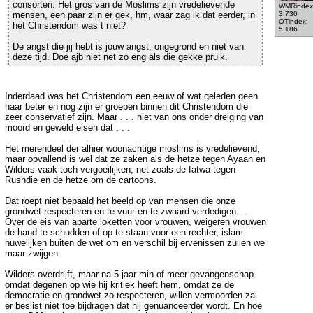
consorten. Het gros van de Moslims zijn vredelievende
WMRindex
mensen, een paar zijn er gek, hm, waar zag ik dat eerder, in
3.730
OTindex:
het Christendom was t niet?
5.186
De angst die jij hebt is jouw angst, ongegrond en niet van
deze tijd. Doe ajb niet net zo eng als die gekke pruik.
Inderdaad was het Christendom een eeuw of wat geleden geen
haar beter en nog zijn er groepen binnen dit Christendom die
zeer conservatief zijn. Maar . . . niet van ons onder dreiging van
moord en geweld eisen dat . . .
Het merendeel der alhier woonachtige moslims is vredelievend,
maar opvallend is wel dat ze zaken als de hetze tegen Ayaan en
Wilders vaak toch vergoeilijken, net zoals de fatwa tegen
Rushdie en de hetze om de cartoons.
Dat roept niet bepaald het beeld op van mensen die onze
grondwet respecteren en te vuur en te zwaard verdedigen....
Over de eis van aparte loketten voor vrouwen, weigeren vrouwen
de hand te schudden of op te staan voor een rechter, islam
huwelijken buiten de wet om en verschil bij ervenissen zullen we
maar zwijgen
Wilders overdrijft, maar na 5 jaar min of meer gevangenschap
omdat degenen op wie hij kritiek heeft hem, omdat ze de
democratie en grondwet zo respecteren, willen vermoorden zal
er beslist niet toe bijdragen dat hij genuanceerder wordt. En hoe