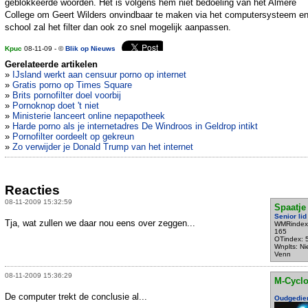
geblokkeerde woorden. Het is volgens hem niet bedoeling van het Almere
College om Geert Wilders onvindbaar te maken via het computersysteem e
school zal het filter dan ook zo snel mogelijk aanpassen.
Kpuc
08-11-09 - ©
Blik op Nieuws
Gerelateerde artikelen
»
IJsland werkt aan censuur porno op internet
»
Gratis porno op Times Square
»
Brits pornofilter doel voorbij
»
Pornoknop doet 't niet
»
Ministerie lanceert online nepapotheek
»
Harde porno als je internetadres De Windroos in Geldrop intikt
»
Pornofilter oordeelt op gekreun
»
Zo verwijder je Donald Trump van het internet
Reacties
08-11-2009 15:32:59
Spaatje
Senior lid
Tja, wat zullen we daar nou eens over zeggen...
WMRindex
165
OTindex: 
Wnplts: N
Venn
08-11-2009 15:36:29
M-Cycl
De computer trekt de conclusie al...
Oudgedie