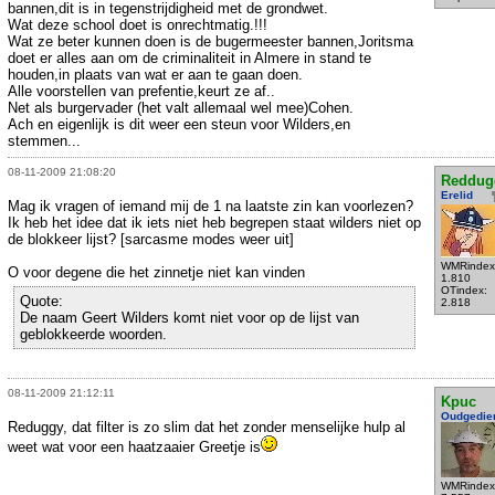
bannen,dit is in tegenstrijdigheid met de grondwet.
Wat deze school doet is onrechtmatig.!!!
Wat ze beter kunnen doen is de bugermeester bannen,Joritsma
doet er alles aan om de criminaliteit in Almere in stand te
houden,in plaats van wat er aan te gaan doen.
Alle voorstellen van prefentie,keurt ze af..
Net als burgervader (het valt allemaal wel mee)Cohen.
Ach en eigenlijk is dit weer een steun voor Wilders,en
stemmen...
08-11-2009 21:08:20
Reddug
Erelid
Mag ik vragen of iemand mij de 1 na laatste zin kan voorlezen?
Ik heb het idee dat ik iets niet heb begrepen staat wilders niet op
de blokkeer lijst? [sarcasme modes weer uit]
WMRindex
O voor degene die het zinnetje niet kan vinden
1.810
OTindex:
Quote:
2.818
De naam Geert Wilders komt niet voor op de lijst van
geblokkeerde woorden.
08-11-2009 21:12:11
Kpuc
Oudgedie
Reduggy, dat filter is zo slim dat het zonder menselijke hulp al
weet wat voor een haatzaaier Greetje is
WMRindex