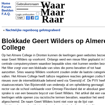
Waar
Home
Forum
Maar
Beelden
F.A.Q.
Login onthouden
Raar
«
Nachtelijke regenboog gefotografeerd
Blokkade Geert Wilders op Almer
Miljoenenleningen voor IJslandse
kinderen
»
College
Op het Almere College in Dronten kunnen de leerlingen geen websites bezo
waar Geert Wilders op voorkomt. Onlangs werd een nieuw filter geplaatst in 
centrale computersysteem waardoor bepaalde sites niet kunnen worden bez
Het filter zorgt voor een blokkade van sites die porno bevatten of tot haat
aanzetten. Sites waarop Wilders voorkomt zouden onder de laatste categori
vallen. Het Almere College heeft talloze negatieve reacties gekregen zodra 
nieuws over de internetblokkade bekend werd via 'Geenstijl.nl'. De PVV heef
staatssecretaris Van Bijsterveldt van onderwijs al om opheldering gevraagd.
rector van de school verklaarde voor Omroep Flevoland dat er absoluut gee
sprake is van een bewuste boycot van Geert Wilders. Het artikel dat een va
leerlingen wilde openen zou racistische termen bevatten, waardoor het werd
afgeschermd. De naam Geert Wilders komt niet voor op de lijst van