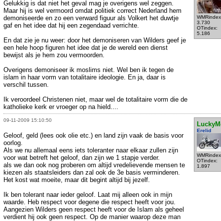
Gelukkig is dat niet het geval mag je overigens wel zeggen.
Maar hij is wel vermoord omdat politiek correct Nederland hem
demoniseerde en zo een verward figuur als Volkert het duwtje
WMRindex
3.730
gaf en het idee dat hij een zegendaad verrichte.
OTindex:
5.186
En dat zie je nu weer: door het demoniseren van Wilders geef je
een hele hoop figuren het idee dat je de wereld een dienst
bewijst als je hem zou vermoorden.
Overigens demoniseer ik moslims niet. Wel ben ik tegen de
islam in haar vorm van totalitaire ideologie. En ja, daar is
verschil tussen.
Ik veroordeel Christenen niet, maar wel de totalitaire vorm die de
katholieke kerk er vroeger op na hield....
09-11-2009 15:10:50
LuckyM
Erelid
Geloof, geld (lees ook olie etc.) en land zijn vaak de basis voor
oorlog.
Als we nu allemaal eens iets toleranter naar elkaar zullen zijn
WMRindex
voor wat betreft het geloof, dan zijn we 1 stapje verder.
OTindex:
als we dan ook nog proberen om altijd vredelievende mensen te
1.897
kiezen als staatsleiders dan zal ook de 3e basis verminderen.
Het kost wat moeite, maar dit begint altijd bij jezelf.
Ik ben tolerant naar ieder geloof. Laat mij alleen ook in mijn
waarde. Heb respect voor degene die respect heeft voor jou.
Aangezien Wilders geen respect heeft voor de Islam als geheel
verdient hij ook geen respect. Op de manier waarop deze man