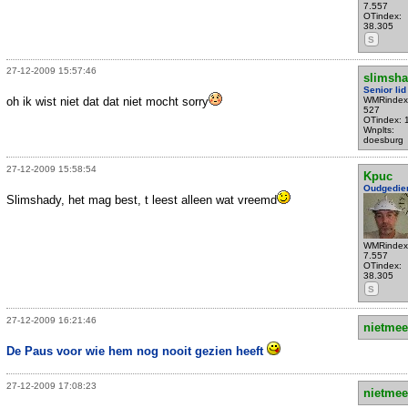
7.557
OTindex:
38.305
S
27-12-2009 15:57:46
slimsh
Senior lid
oh ik wist niet dat dat niet mocht sorry
WMRindex
527
OTindex: 
Wnplts:
doesburg
27-12-2009 15:58:54
Kpuc
Oudgedie
Slimshady, het mag best, t leest alleen wat vreemd
WMRindex
7.557
OTindex:
38.305
S
27-12-2009 16:21:46
nietmee
De Paus voor wie hem nog nooit gezien heeft
27-12-2009 17:08:23
nietmee