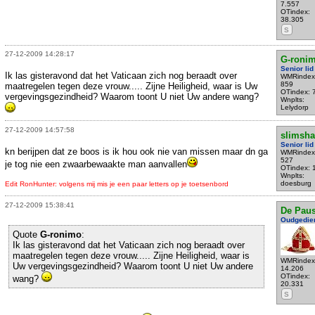
7.557
OTindex:
38.305
S
27-12-2009 14:28:17
G-roni
Senior lid
Ik las gisteravond dat het Vaticaan zich nog beraadt over
WMRindex
859
maatregelen tegen deze vrouw..... Zijne Heiligheid, waar is Uw
OTindex: 
vergevingsgezindheid? Waarom toont U niet Uw andere wang?
Wnplts:
Lelydorp
27-12-2009 14:57:58
slimsh
Senior lid
kn berijpen dat ze boos is ik hou ook nie van missen maar dn ga
WMRindex
527
je tog nie een zwaarbewaakte man aanvallen
OTindex: 
Wnplts:
doesburg
Edit RonHunter: volgens mij mis je een paar letters op je toetsenbord
27-12-2009 15:38:41
De Pau
Oudgedie
Quote
G-ronimo
:
Ik las gisteravond dat het Vaticaan zich nog beraadt over
maatregelen tegen deze vrouw..... Zijne Heiligheid, waar is
WMRindex
Uw vergevingsgezindheid? Waarom toont U niet Uw andere
14.206
OTindex:
wang?
20.331
S