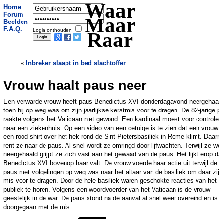
Waar
Home
Forum
Maar
Beelden
F.A.Q.
Login onthouden
Raar
«
Inbreker slaapt in bed slachtoffer
Vrouw haalt paus neer
Veolia biedt joyrider baan als chauffeur
aan
»
Een verwarde vrouw heeft paus Benedictus XVI donderdagavond neergehaa
toen hij op weg was om zijn jaarlijkse kerstmis voor te dragen. De 82-jarige
raakte volgens het Vaticaan niet gewond. Een kardinaal moest voor controle
naar een ziekenhuis. Op een video van een getuige is te zien dat een vrou
een rood shirt over het hek rond de Sint-Pietersbasiliek in Rome klimt. Daar
rent ze naar de paus. Al snel wordt ze omringd door lijfwachten. Terwijl ze w
neergehaald grijpt ze zich vast aan het gewaad van de paus. Het lijkt erop d
Benedictus XVI bovenop haar valt. De vrouw voerde haar actie uit terwijl de
paus met volgelingen op weg was naar het altaar van de basiliek om daar zi
mis voor te dragen. Door de hele basiliek waren geschokte reacties van het
publiek te horen. Volgens een woordvoerder van het Vaticaan is de vrouw
geestelijk in de war. De paus stond na de aanval al snel weer overeind en is
doorgegaan met de mis.