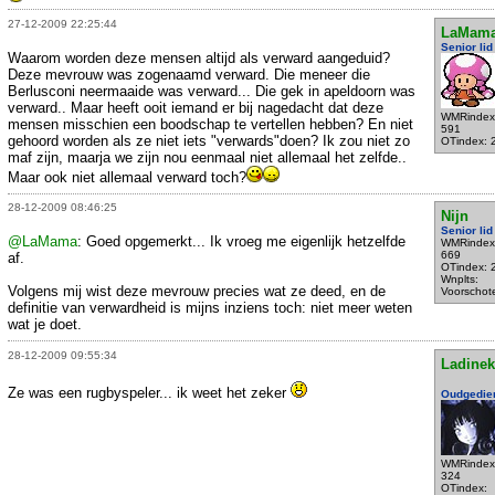
27-12-2009 22:25:44
LaMam
Senior lid
Waarom worden deze mensen altijd als verward aangeduid?
Deze mevrouw was zogenaamd verward. Die meneer die
Berlusconi neermaaide was verward... Die gek in apeldoorn was
verward.. Maar heeft ooit iemand er bij nagedacht dat deze
WMRindex
mensen misschien een boodschap te vertellen hebben? En niet
591
gehoord worden als ze niet iets "verwards"doen? Ik zou niet zo
OTindex: 
maf zijn, maarja we zijn nou eenmaal niet allemaal het zelfde..
Maar ook niet allemaal verward toch?
28-12-2009 08:46:25
Nijn
Senior lid
@LaMama
: Goed opgemerkt... Ik vroeg me eigenlijk hetzelfde
WMRindex
669
af.
OTindex: 
Wnplts:
Volgens mij wist deze mevrouw precies wat ze deed, en de
Voorschot
definitie van verwardheid is mijns inziens toch: niet meer weten
wat je doet.
28-12-2009 09:55:34
Ladine
Ze was een rugbyspeler... ik weet het zeker
Oudgedie
WMRindex
324
OTindex: