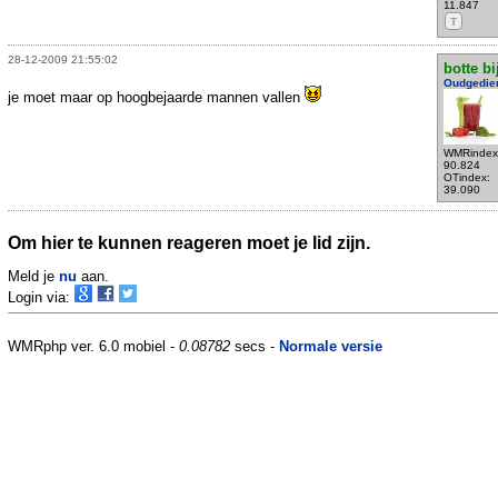
11.847
T
28-12-2009 21:55:02
botte bi
Oudgedie
je moet maar op hoogbejaarde mannen vallen
WMRindex
90.824
OTindex:
39.090
Om hier te kunnen reageren moet je lid zijn.
Meld je
nu
aan.
Login via:
WMRphp ver. 6.0 mobiel -
0.08782
secs -
Normale versie