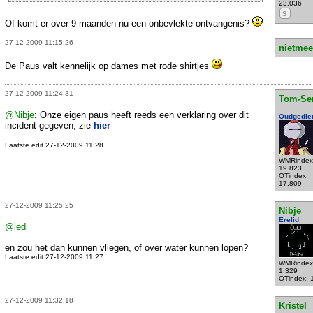
23.036
S
Of komt er over 9 maanden nu een onbevlekte ontvangenis?
27-12-2009 11:15:26
nietmee
De Paus valt kennelijk op dames met rode shirtjes
27-12-2009 11:24:31
Tom-Se
@Nibje
: Onze eigen paus heeft reeds een verklaring over dit
Oudgedie
incident gegeven, zie
hier
Laatste edit 27-12-2009 11:28
WMRindex
19.823
OTindex:
17.809
27-12-2009 11:25:25
Nibje
Erelid
@ledi
en zou het dan kunnen vliegen, of over water kunnen lopen?
Laatste edit 27-12-2009 11:27
WMRindex
1.329
OTindex: 
27-12-2009 11:32:18
Kristel