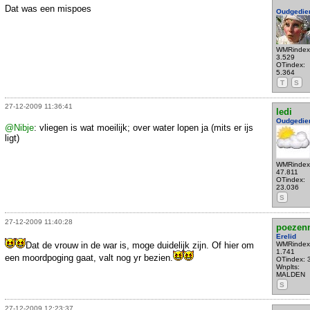
Dat was een mispoes
Oudgedie
WMRindex
3.529
OTindex:
5.364
T
S
27-12-2009 11:36:41
ledi
Oudgedie
@Nibje
: vliegen is wat moeilijk; over water lopen ja (mits er ijs
ligt)
WMRindex
47.811
OTindex:
23.036
S
27-12-2009 11:40:28
poezen
Erelid
Dat de vrouw in de war is, moge duidelijk zijn. Of hier om
WMRindex
1.741
een moordpoging gaat, valt nog yr bezien.
OTindex: 
Wnplts:
MALDEN
S
27-12-2009 12:23:37