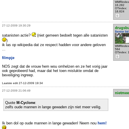
WMRindex
16.282
OTindex:
18.824
S
27-12-2009 19:30:29
drugsb
Senior lid
satanisten actie?
(niet gemeen bedoelt tegen alle satanisten
)
ik las op wikipedia dat ze respect hadden voor andere geloven
WMRindex
...
584
OTindex: 
S
filmpje
NOS zegt dat de vrouw hem wou omhelzen en ze het vorig jaar
ook geprobeerd had, maar dat het toen mislukte omdat de
beveiliging ingreep.
Laatste edit 27-12-2009 19:34
27-12-2009 21:06:49
nietmee
Quote
M-Cyclone
:
zelfs oude mannen in lange gewaden zijn niet meer veilig.
Ik ben dol op oude mannen in lange gewaden! Neem nou
hem!