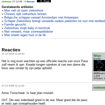
nietmeer
27-12-09 - ©
Novum
Gerelateerde artikelen
»
Man valt uit raam ziekenhuis
»
Chinees rijdt ziekenhuis binnen
»
Belgische schipper verwart Amsterdam met Antwerpen
»
Scheper Ziekenhuis brengt verwarde oudere patiënten tot rust met tentbed
»
Familie gezocht...
»
Ziekenhuis stopt baby in kerstsok
»
Niet verward, maar zonneaanbidster
»
Man steekt eigen huis in de fik
Reacties
27-12-2009 11:08:52
Nibje
Erelid
Het is nog even wachten op een officiele reactie van onze Paus
zelf neem ik aan. Kwade tongen spreken al van een dame die
boos was omdat hij zijn petje ophield.
WMRindex
1.329
OTindex: 
27-12-2009 11:11:40
nietmee
Arme Tistochwat. Is haar plan mislukt.
OnT. Die was inderdaad goed in de war. Maar goed dat de paus
er niets aan overgehouden heeft.