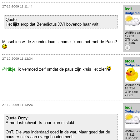
27-12-2009 11:11:44
ledi
Oudgedie
Quote:
Het lijkt erop dat Benedictus XVI bovenop haar valt.
WMRindex
47.811
OTindex:
Misschien wilde ze inderdaad lichamelijk contact met de Paus?
23.036
S
27-12-2009 11:12:34
stora
Oudgedie
@Nibje
, ik vermoed zelf omdat de paus zijn kruis liet zien
WMRindex
18.714
OTindex:
2.861
27-12-2009 11:13:24
ledi
Oudgedie
Quote
Ozzy
:
Arme Tistochwat. Is haar plan mislukt.
WMRindex
OnT. Die was inderdaad goed in de war. Maar goed dat de
47.811
paus er niets aan overgehouden heeft.
OTindex: