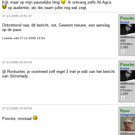
Kijk maar op mijn pauselijke blog
. Ik ontvang zelfs Ali Agca
op audientie, als die naam jullie nog wat zegt.
27-12-2009 15:51:47
Poncke
Erelid
Ontzettend raar, dit bericht, not. Gewoon nieuws, een aanslag
op de paus.
WMRindex
Laatste edit 27-12-2009 15:54
460
OTindex:
1.592
S
27-12-2009 15:53:53
Poncke
Erelid
@ Ronhunter, je overtreed zelf regel 3 met je edit van het bericht
van Slimshady
WMRindex
460
OTindex:
1.592
S
27-12-2009 15:54:54
Kpuc
Oudgedie
Poncke, msntaal
WMRindex