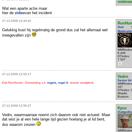
nietmee
Wat een aparte actie maar
hier de
video
van het incident
27-12-2009 12:44:42
RonHun
Oud
Gelukkig kust hij regelmatig de grond dus zal het allemaal wel
Moderator
meegevallen zijn
WMRindex
6.448
OTindex:
7.547
S
27-12-2009 12:52:17
Vedro
Senior lid
Edit RonHunter: Overtreding v.d.
regels, regel 6
, reactie verwijderd.
WMRindex
167
OTindex: 
Wnplts:
Bussum
27-12-2009 12:55:27
Kpuc
Oudgedie
Vedro, waarmaarraar noemt zich daarom ook niet actueel. Maar
dat wist je al een hele lange tijd gezien hoelang je al lid bent,
dus waarom zeuren
WMRindex