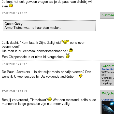
Je kunt het ook gewoon vragen als je de paus van dichtbij wil
zien
27-12-2009 17:22:32
nietmee
Quote
Ozzy
:
Arme Tistochwat. Is haar plan mislukt.
Ja ik dacht: "Kom laat ik Zijne Zaligheid
eens even
bespringen!"
Die man is nu eenmaal onweerstaanbaar hè?
Een Chippendale is er niets bij vergeleken!
27-12-2009 17:28:17
G-roni
Senior lid
De Paus: Jazekers....Is dat sujet reeds op vrije voeten? Dan
WMRindex
859
wens ik U veel succes bij Uw volgende audiëntie....
OTindex: 
Wnplts:
Lelydorp
27-12-2009 17:29:45
M-Cycl
Ben jij zo verward, Tistochwat?
Wat een toestand, zelfs oude
Oudgedie
mannen in lange gewaden zijn niet meer veilig.