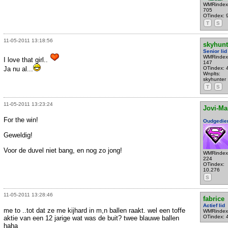
WMRindex
705
OTindex: 
T
S
11-05-2011 13:18:56
skyhunt
Senior lid
WMRindex
I love that girl..
147
Ja nu al...
OTindex: 
Wnplts:
skyhunter
T
S
11-05-2011 13:23:24
Jovi-M
For the win!
Oudgedie
Geweldig!
Voor de duvel niet bang, en nog zo jong!
WMRindex
224
OTindex:
10.276
S
11-05-2011 13:28:46
fabrice
Actief lid
me to ..tot dat ze me kijhard in m,n ballen raakt. wel een toffe
WMRindex
OTindex: 
aktie van een 12 jarige wat was de buit? twee blauwe ballen
haha