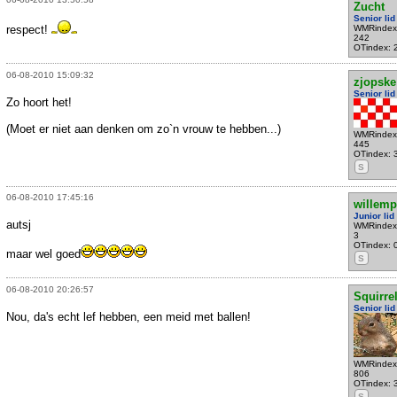
Zucht
Senior lid
respect!
WMRindex
242
OTindex: 
06-08-2010 15:09:32
zjopske
Senior lid
Zo hoort het!
(Moet er niet aan denken om zo`n vrouw te hebben...)
WMRindex
445
OTindex: 
S
06-08-2010 17:45:16
willemp
Junior lid
autsj
WMRindex
3
OTindex: 
maar wel goed
S
06-08-2010 20:26:57
Squirre
Senior lid
Nou, da's echt lef hebben, een meid met ballen!
WMRindex
806
OTindex: 
S