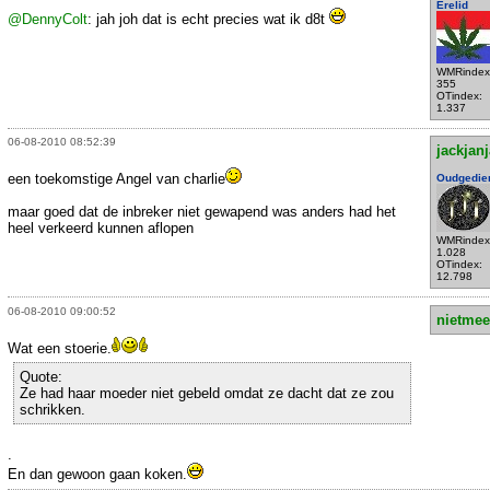
Erelid
@DennyColt
: jah joh dat is echt precies wat ik d8t
WMRindex
355
OTindex:
1.337
06-08-2010 08:52:39
jackjan
een toekomstige Angel van charlie
Oudgedie
maar goed dat de inbreker niet gewapend was anders had het
heel verkeerd kunnen aflopen
WMRindex
1.028
OTindex:
12.798
06-08-2010 09:00:52
nietmee
Wat een stoerie.
Quote:
Ze had haar moeder niet gebeld omdat ze dacht dat ze zou
schrikken.
.
En dan gewoon gaan koken.