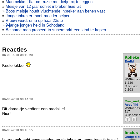
»
Man beklimt flat om ruzie met liefje bij te leggen
»
Meisje van 12 jaar schiet inbreker huis uit
»
Boos meisje houdt vluchtende inbreker aan benen vast
»
Jonge inbreker moet moeder helpen
»
Vrouw wordt oma op haar 23ste
»
9-jarige jongen held in Schotland
»
Bejaarde man probeert in supermarkt een kind te kopen
Reacties
06-08-2010 08:10:58
Kolleke
Erelid
Koele kikker
WMRindex
1.240
OTindex:
6.293
06-08-2010 08:14:28
Cow_and_
Actief lid
WMRindex
Dit dame-tje verdient een medaille!
117
Nice!
OTindex: 
T
S
06-08-2010 08:18:55
linctus
Oudgedie
Ik zou ook echt boos worden op de inbreker, maar toen ik twaalf