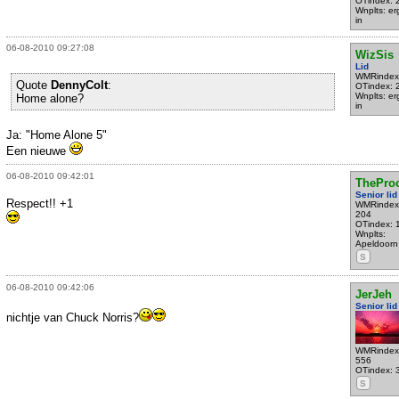
OTindex: 
Wnplts: e
in
06-08-2010 09:27:08
WizSis
Lid
WMRindex
Quote
DennyColt
:
OTindex: 
Wnplts: e
Home alone?
in
Ja: "Home Alone 5"
Een nieuwe
06-08-2010 09:42:01
TheProc
Senior lid
Respect!! +1
WMRindex
204
OTindex: 
Wnplts:
Apeldoorn
S
06-08-2010 09:42:06
JerJeh
Senior lid
nichtje van Chuck Norris?
WMRindex
556
OTindex: 
S