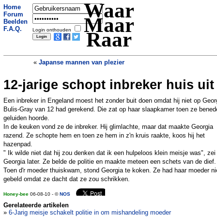
Waar
Home
Forum
Maar
Beelden
F.A.Q.
Login onthouden
Raar
«
Japanse mannen van plezier
12-jarige schopt inbreker huis uit
Hond kluift teen en redt leven
»
Een inbreker in Engeland moest het zonder buit doen omdat hij niet op Geor
Bulis-Gray van 12 had gerekend. Die zat op haar slaapkamer toen ze bened
geluiden hoorde.
In de keuken vond ze de inbreker. Hij glimlachte, maar dat maakte Georgia
razend. Ze schopte hem en toen ze hem in z'n kruis raakte, koos hij het
hazenpad.
" Ik wilde niet dat hij zou denken dat ik een hulpeloos klein meisje was", zei
Georgia later. Ze belde de politie en maakte meteen een schets van de dief.
Toen d'r moeder thuiskwam, stond Georgia te koken. Ze had haar moeder ni
gebeld omdat ze dacht dat ze zou schrikken.
Honey-bee
06-08-10 - ©
NOS
Gerelateerde artikelen
»
6-Jarig meisje schakelt politie in om mishandeling moeder