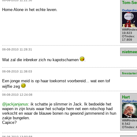
06-08-2010 11:22:50
Tom-Se
Home Alone in het echte leven.
Oudgedie
WMRindex
19.823
OTindex:
17.809
06-08-2010 11:28:31
nietmee
Wat zal die inbreker zich nu kapotschamen
.
06-08-2010 11:38:03
firestarte
Een jonge meid is op haar toekomst voorbereid... wat een tof
wijffie zeg
06-08-2010 12:24:08
Hart
Oudgedie
@jackjanjanus
: ik schatte je slimmer in Jack. Ik bedoelde het
wapen in zijn kruis waar het schatje hem net een rotschop had
verkocht en waar de blauwe bonen nu gewond jammerend in hun
zakje bungelen.
WMRindex
Capice?
8.542
OTindex: 
06-08-2010 13:50:58