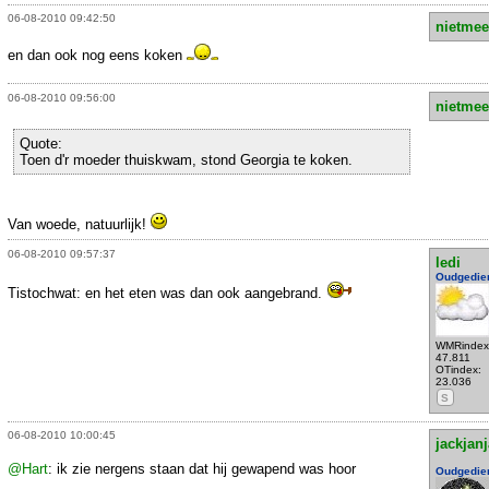
06-08-2010 09:42:50
nietmee
en dan ook nog eens koken
06-08-2010 09:56:00
nietmee
Quote:
Toen d'r moeder thuiskwam, stond Georgia te koken.
Van woede, natuurlijk!
06-08-2010 09:57:37
ledi
Oudgedie
Tistochwat: en het eten was dan ook aangebrand.
WMRindex
47.811
OTindex:
23.036
S
06-08-2010 10:00:45
jackjan
@Hart
: ik zie nergens staan dat hij gewapend was hoor
Oudgedie