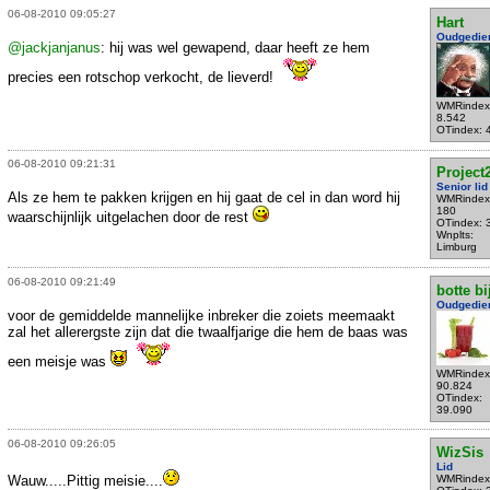
06-08-2010 09:05:27
Hart
Oudgedie
@jackjanjanus
: hij was wel gewapend, daar heeft ze hem
precies een rotschop verkocht, de lieverd!
WMRindex
8.542
OTindex: 
06-08-2010 09:21:31
Project
Senior lid
Als ze hem te pakken krijgen en hij gaat de cel in dan word hij
WMRindex
180
waarschijnlijk uitgelachen door de rest
OTindex: 
Wnplts:
Limburg
06-08-2010 09:21:49
botte bi
Oudgedie
voor de gemiddelde mannelijke inbreker die zoiets meemaakt
zal het allerergste zijn dat die twaalfjarige die hem de baas was
een meisje was
WMRindex
90.824
OTindex:
39.090
06-08-2010 09:26:05
WizSis
Lid
Wauw.....Pittig meisie....
WMRindex