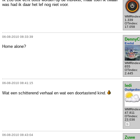
was had ik daar het lef nog niet voor.
WMRindex
1.339
OTindex:
17.058
06-08-2010 08:33:39
DennyC
Erelid
Home alone?
WMRindex
655
OTindex:
2.445
06-08-2010 08:41:15
ledi
Oudgedie
Wat een schitterend verhaal en wat een doortastend kind.
WMRindex
47.811
OTindex:
23.036
S
06-08-2010 08:43:04
Zuwe