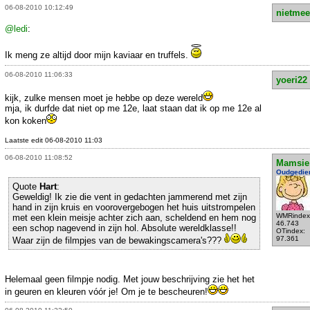
06-08-2010 10:12:49
nietmee
@ledi
:
Ik meng ze altijd door mijn kaviaar en truffels.
06-08-2010 11:06:33
yoeri22
kijk, zulke mensen moet je hebbe op deze wereld
mja, ik durfde dat niet op me 12e, laat staan dat ik op me 12e al
kon koken
Laatste edit 06-08-2010 11:03
06-08-2010 11:08:52
Mamsie
Oudgedie
Quote
Hart
:
Geweldig! Ik zie die vent in gedachten jammerend met zijn
hand in zijn kruis en voorovergebogen het huis uitstrompelen
WMRindex
met een klein meisje achter zich aan, scheldend en hem nog
46.743
een schop nagevend in zijn hol. Absolute wereldklasse!!
OTindex:
97.361
Waar zijn de filmpjes van de bewakingscamera's???
Helemaal geen filmpje nodig. Met jouw beschrijving zie het het
in geuren en kleuren vóór je! Om je te bescheuren!