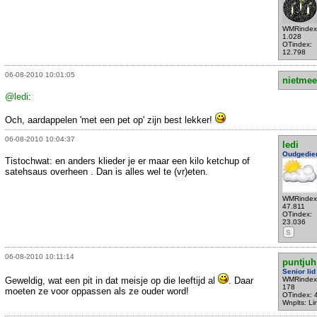
WMRindex
1.028
OTindex:
12.798
06-08-2010 10:01:05
nietmee
@ledi
:
Och, aardappelen 'met een pet op' zijn best lekker!
06-08-2010 10:04:37
ledi
Oudgedie
Tistochwat: en anders klieder je er maar een kilo ketchup of
satehsaus overheen . Dan is alles wel te (vr)eten.
WMRindex
47.811
OTindex:
23.036
S
06-08-2010 10:11:14
puntjuh
Senior lid
Geweldig, wat een pit in dat meisje op die leeftijd al
. Daar
WMRindex
178
moeten ze voor oppassen als ze ouder word!
OTindex: 
Wnplts: Li