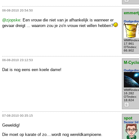
06-08-2010 20:54:50
emmert
@zjopske
: Een vrouw die niet van je afhankelijk is wanneer er
Oudgedie
gevaar dreigt ... waarom zou je zo'n vrouw niet willen hebben?
WMRindex
17.961
OTindex:
66.902
06-08-2010 23:12:53
M-Cycl
Dat is nog eens een koele dame!
Oudgedie
WMRindex
16.282
OTindex:
18.824
S
07-08-2010 00:35:15
spot
Senior lid
Geweldig!
Die moet op karate of zo....wordt nog wereldkampioene.