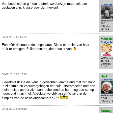
Van boosheid en gif kun je sterk worden/zijn maar ook lam
Oudgedie
geslagen zijn, klasse voor dat meiken!
WMRindex
805
OTindex:
22.724
06-08-2010 08:46:55
Mamsie
Oudgedie
Een zéér doortastende jongedame. Die is echt niet van haar
stuk te brengen. Zulke mensen, daar hou ik van.
WMRindex
46.743
OTindex:
97.361
06-08-2010 08:47:15
Hart
Oudgedie
Geweldig! Ik zie die vent in gedachten jammerend met zijn hand
in zijn kruis en voorovergebogen het huis uitstrompelen met een
klein meisje achter zich aan, scheldend en hem nog een schop
nagevend in zijn hol. Absolute wereldklasse!! Waar zijn de
WMRindex
filmpjes van de bewakingscamera's???
8.542
OTindex: 
06-08-2010 08:48:42
Stoney