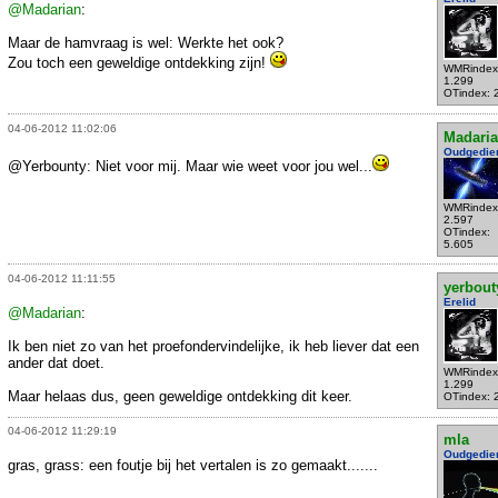
@Madarian
:
Maar de hamvraag is wel: Werkte het ook?
Zou toch een geweldige ontdekking zijn!
WMRindex
1.299
OTindex: 
04-06-2012 11:02:06
Madari
Oudgedie
@Yerbounty: Niet voor mij. Maar wie weet voor jou wel...
WMRindex
2.597
OTindex:
5.605
04-06-2012 11:11:55
yerbout
Erelid
@Madarian
:
Ik ben niet zo van het proefondervindelijke, ik heb liever dat een
ander dat doet.
WMRindex
1.299
Maar helaas dus, geen geweldige ontdekking dit keer.
OTindex: 
04-06-2012 11:29:19
mla
Oudgedie
gras, grass: een foutje bij het vertalen is zo gemaakt.......