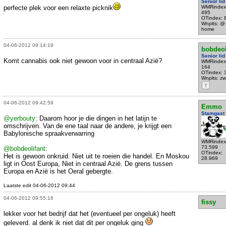
Senior lid
perfecte plek voor een relaxte picknik
WMRindex
495
OTindex: 
Wnplts: @
home
04-06-2012 09:14:19
bobdeol
Senior lid
Komt cannabis ook niet gewoon voor in centraal Azië?
WMRindex
164
OTindex: 
Wnplts: zw
T
04-06-2012 09:42:59
Emmo
Stamgast
@yerbouty
: Daarom hoor je die dingen in het latijn te
omschrijven. Van de ene taal naar de andere, je krijgt een
Babylonische spraakverwarring
WMRindex
73.599
@bobdeolifant
:
OTindex:
Het is gewoon onkruid. Niet uit te roeien die handel. En Moskou
28.969
ligt in Oost Europa, Niet in centraal Azië. De grens tussen
Europa en Azië is het Oeral gebergte.
Laatste edit 04-06-2012 09:44
04-06-2012 09:55:16
fissy
lekker voor het bedrijf dat het (eventueel per ongeluk) heeft
geleverd. al denk ik niet dat dit per ongeluk ging