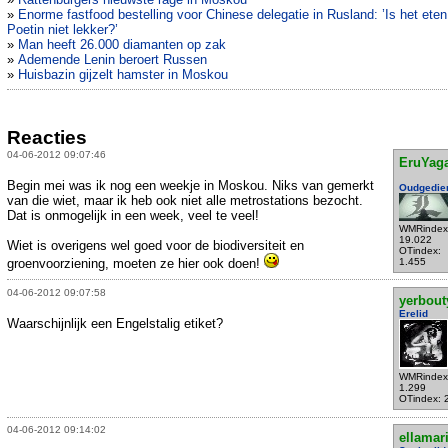
»
Enorme fastfood bestelling voor Chinese delegatie in Rusland: ’Is het ete
Poetin niet lekker?’
»
Man heeft 26.000 diamanten op zak
»
Ademende Lenin beroert Russen
»
Huisbazin gijzelt hamster in Moskou
Reacties
04-06-2012 09:07:46
EruYag
Begin mei was ik nog een weekje in Moskou. Niks van gemerkt
Oudgedie
van die wiet, maar ik heb ook niet alle metrostations bezocht.
Dat is onmogelijk in een week, veel te veel!
WMRindex
19.022
Wiet is overigens wel goed voor de biodiversiteit en
OTindex:
groenvoorziening, moeten ze hier ook doen!
1.455
04-06-2012 09:07:58
yerbout
Erelid
Waarschijnlijk een Engelstalig etiket?
WMRindex
1.299
OTindex: 
04-06-2012 09:14:02
ellamar