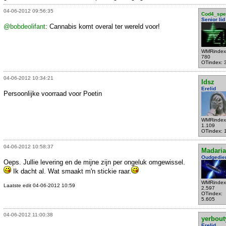
04-06-2012 09:56:35
Cod4_spec
Senior lid
@bobdeolifant
: Cannabis komt overal ter wereld voor!
WMRindex
780
OTindex: 
04-06-2012 10:34:21
Idsz
Erelid
Persoonlijke voorraad voor Poetin
WMRindex
1.109
OTindex: 
04-06-2012 10:58:37
Madari
Oudgedie
Oeps. Jullie levering en de mijne zijn per ongeluk omgewissel.
Ik dacht al. Wat smaakt m'n stickie raar.
WMRindex
Laatste edit 04-06-2012 10:59
2.597
OTindex:
5.605
04-06-2012 11:00:38
yerbout
Erelid