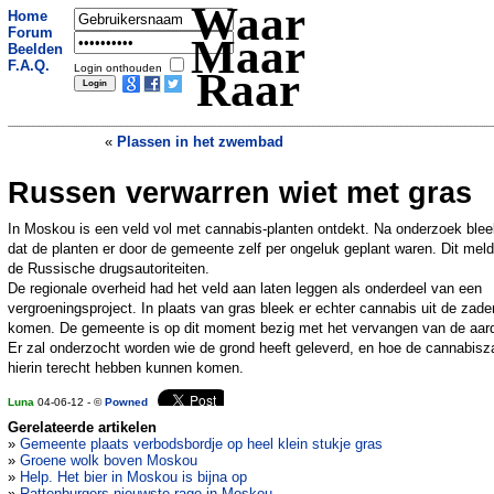
Waar
Home
Forum
Maar
Beelden
F.A.Q.
Login onthouden
Raar
«
Plassen in het zwembad
Russen verwarren wiet met gras
Badzout maakte man tot zombie
»
In Moskou is een veld vol met cannabis-planten ontdekt. Na onderzoek blee
dat de planten er door de gemeente zelf per ongeluk geplant waren. Dit mel
de Russische drugsautoriteiten.
De regionale overheid had het veld aan laten leggen als onderdeel van een
vergroeningsproject. In plaats van gras bleek er echter cannabis uit de zade
komen. De gemeente is op dit moment bezig met het vervangen van de aar
Er zal onderzocht worden wie de grond heeft geleverd, en hoe de cannabis
hierin terecht hebben kunnen komen.
Luna
04-06-12 - ©
Powned
Gerelateerde artikelen
»
Gemeente plaats verbodsbordje op heel klein stukje gras
»
Groene wolk boven Moskou
»
Help. Het bier in Moskou is bijna op
»
Rattenburgers nieuwste rage in Moskou