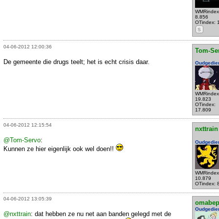
WMRindex
8.856
OTindex: 
S
04-06-2012 12:00:36
Tom-Se
De gemeente die drugs teelt; het is echt crisis daar.
Oudgedie
WMRindex
19.823
OTindex:
17.809
04-06-2012 12:15:54
nxttrain
@Tom-Servo
:
Oudgedie
Kunnen ze hier eigenlijk ook wel doen!!
WMRindex
10.879
OTindex: 
04-06-2012 13:05:39
omabe
Oudgedie
@nxttrain
: dat hebben ze nu net aan banden gelegd met de