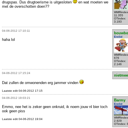
drugspas. Dus drugtoerisme is uitgesloten
en wat moeten we
met de overschotten doen??
WMRindex
11.355
OTindex:
3.193
04-06-2012 17:10:11
bouwbo
Erelid
haha lol
WMRindex
676
OTindex:
2.146
04-06-2012 17:15:24
nietmee
Dat zullen de omwonenden erg jammer vinden
Laatste edit 04-06-2012 17:15
04-06-2012 19:03:21
Barmy
Erelid
Emmo, nee het is zeker geen onkruid, ik noem jouw nl bier toch
ook geen piss
WMRindex
Laatste edit 04-06-2012 19:04
2.929
OTindex: 