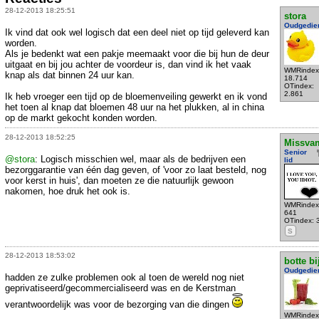
28-12-2013 18:25:51
stora
Oudgedie
Ik vind dat ook wel logisch dat een deel niet op tijd geleverd kan
worden.
Als je bedenkt wat een pakje meemaakt voor die bij hun de deur
uitgaat en bij jou achter de voordeur is, dan vind ik het vaak
WMRindex
knap als dat binnen 24 uur kan.
18.714
OTindex:
2.861
Ik heb vroeger een tijd op de bloemenveiling gewerkt en ik vond
het toen al knap dat bloemen 48 uur na het plukken, al in china
op de markt gekocht konden worden.
28-12-2013 18:52:25
Missva
Senior
@stora
: Logisch misschien wel, maar als de bedrijven een
lid
bezorggarantie van één dag geven, of 'voor zo laat besteld, nog
voor kerst in huis', dan moeten ze die natuurlijk gewoon
nakomen, hoe druk het ook is.
WMRindex
641
OTindex: 
S
28-12-2013 18:53:02
botte bi
Oudgedie
hadden ze zulke problemen ook al toen de wereld nog niet
geprivatiseerd/gecommercialiseerd was en de Kerstman
verantwoordelijk was voor de bezorging van die dingen
WMRindex