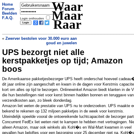
Waar
Home
Forum
Maar
Beelden
F.A.Q.
Login onthouden
Raar
«
Zwerver bestolen voor 30.000 euro aan
goud en juwelen
UPS bezorgt niet alle
Weg mag niet door elfenbos
»
kerstpakketjes op tijd; Amazon
boos
De Amerikaanse pakketjesbezorger UPS heeft onderschat hoeveel cadeau
dit jaar online zijn aangeschaft en kwam in de dagen voor Kerstmis capacitei
kort om alles op tijd te bezorgen. Onlinewinkel Amazon biedt klanten in de 
die hun bestellingen niet voor kerst binnen hadden bonnen en teruggave va
verzendkosten aan, zo bleek donderdag.
Amazon liet weten de prestatie van UPS nu te onderzoeken. UPS maakte e
bekend te rekenen op 132 miljoen pakketjes in de week voor kerstmis.
Uiteindelijk speelde vooral de ontoereikende luchtcapaciteit de bezorger part
Concurrent FedEx liet weten niet te kampen te hebben met vertragingen. Ni
alleen Amazon, maar ook winkels als Kohl�s en Wal-Mart kwamen in veel
gevallen hun beloftes voor een bezorging voor 25 december niet na. Kohl�