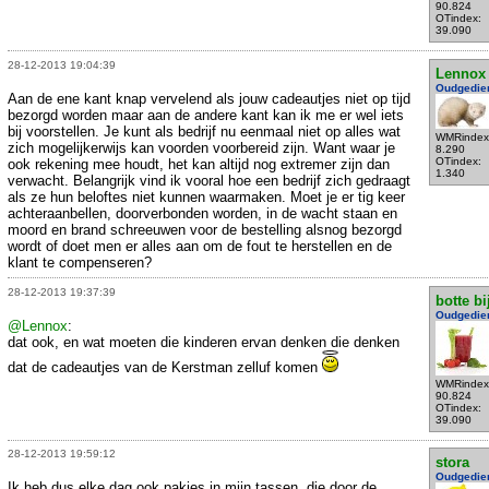
90.824
OTindex:
39.090
28-12-2013 19:04:39
Lennox
Oudgedie
Aan de ene kant knap vervelend als jouw cadeautjes niet op tijd
bezorgd worden maar aan de andere kant kan ik me er wel iets
bij voorstellen. Je kunt als bedrijf nu eenmaal niet op alles wat
WMRindex
zich mogelijkerwijs kan voorden voorbereid zijn. Want waar je
8.290
OTindex:
ook rekening mee houdt, het kan altijd nog extremer zijn dan
1.340
verwacht. Belangrijk vind ik vooral hoe een bedrijf zich gedraagt
als ze hun beloftes niet kunnen waarmaken. Moet je er tig keer
achteraanbellen, doorverbonden worden, in de wacht staan en
moord en brand schreeuwen voor de bestelling alsnog bezorgd
wordt of doet men er alles aan om de fout te herstellen en de
klant te compenseren?
28-12-2013 19:37:39
botte bi
Oudgedie
@Lennox
:
dat ook, en wat moeten die kinderen ervan denken die denken
dat de cadeautjes van de Kerstman zelluf komen
WMRindex
90.824
OTindex:
39.090
28-12-2013 19:59:12
stora
Oudgedie
Ik heb dus elke dag ook pakjes in mijn tassen, die door de