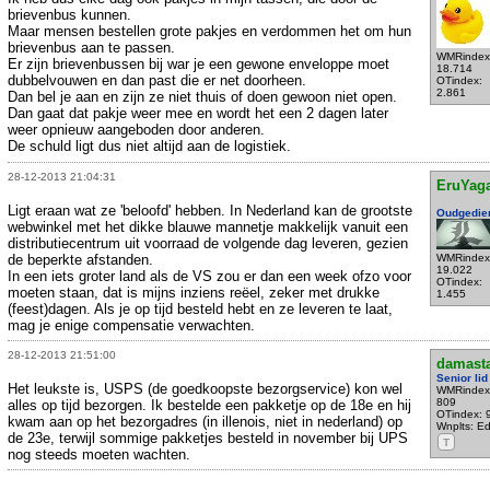
brievenbus kunnen.
Maar mensen bestellen grote pakjes en verdommen het om hun
brievenbus aan te passen.
WMRindex
Er zijn brievenbussen bij war je een gewone enveloppe moet
18.714
dubbelvouwen en dan past die er net doorheen.
OTindex:
2.861
Dan bel je aan en zijn ze niet thuis of doen gewoon niet open.
Dan gaat dat pakje weer mee en wordt het een 2 dagen later
weer opnieuw aangeboden door anderen.
De schuld ligt dus niet altijd aan de logistiek.
28-12-2013 21:04:31
EruYag
Ligt eraan wat ze 'beloofd' hebben. In Nederland kan de grootste
Oudgedie
webwinkel met het dikke blauwe mannetje makkelijk vanuit een
distributiecentrum uit voorraad de volgende dag leveren, gezien
de beperkte afstanden.
WMRindex
19.022
In een iets groter land als de VS zou er dan een week ofzo voor
OTindex:
moeten staan, dat is mijns inziens reëel, zeker met drukke
1.455
(feest)dagen. Als je op tijd besteld hebt en ze leveren te laat,
mag je enige compensatie verwachten.
28-12-2013 21:51:00
damast
Senior lid
Het leukste is, USPS (de goedkoopste bezorgservice) kon wel
WMRindex
809
alles op tijd bezorgen. Ik bestelde een pakketje op de 18e en hij
OTindex: 
kwam aan op het bezorgadres (in illenois, niet in nederland) op
Wnplts: E
de 23e, terwijl sommige pakketjes besteld in november bij UPS
T
nog steeds moeten wachten.