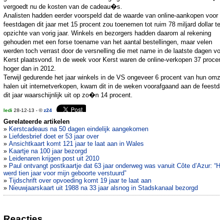
vergoedt nu de kosten van de cadeau�s.
Analisten hadden eerder voorspeld dat de waarde van online-aankopen voor
feestdagen dit jaar met 15 procent zou toenemen tot ruim 78 miljard dollar t
opzichte van vorig jaar. Winkels en bezorgers hadden daarom al rekening
gehouden met een forse toename van het aantal bestellingen, maar velen
werden toch verrast door de versnelling die met name in de laatste dagen v
Kerst plaatsvond. In de week voor Kerst waren de online-verkopen 37 proce
hoger dan in 2012.
Terwijl gedurende het jaar winkels in de VS ongeveer 6 procent van hun om
halen uit internetverkopen, kwam dit in de weken voorafgaand aan de feest
dit jaar waarschijnlijk uit op zo�n 14 procent.
ledi
28-12-13 - ©
z24
Gerelateerde artikelen
»
Kerstcadeaus na 50 dagen eindelijk aangekomen
»
Liefdesbrief doet er 53 jaar over
»
Ansichtkaart komt 121 jaar te laat aan in Wales
»
Kaartje na 100 jaar bezorgd
»
Leidenaren krijgen post uit 2010
»
Paul ontvangt postkaartje dat 63 jaar onderweg was vanuit Côte d’Azur: “
werd tien jaar voor mijn geboorte verstuurd”
»
Tijdschrift over opvoeding komt 19 jaar te laat aan
»
Nieuwjaarskaart uit 1988 na 33 jaar alsnog in Stadskanaal bezorgd
Reacties