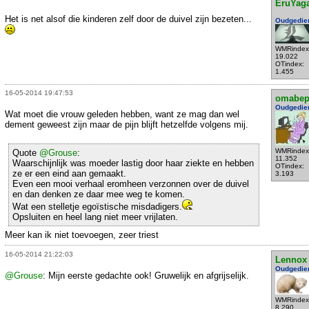
EruYag
Het is net alsof die kinderen zelf door de duivel zijn bezeten...
Oudgedie
WMRindex
19.022
OTindex:
1.455
16-05-2014 19:47:53
omabe
Oudgedie
Wat moet die vrouw geleden hebben, want ze mag dan wel
dement geweest zijn maar de pijn blijft hetzelfde volgens mij.
WMRindex
Quote
@Grouse
:
11.352
Waarschijnlijk was moeder lastig door haar ziekte en hebben
OTindex:
ze er een eind aan gemaakt.
3.193
Even een mooi verhaal eromheen verzonnen over de duivel
en dan denken ze daar mee weg te komen.
Wat een stelletje egoïstische misdadigers.
Opsluiten en heel lang niet meer vrijlaten.
Meer kan ik niet toevoegen, zeer triest
16-05-2014 21:22:03
Lennox
Oudgedie
@Grouse
: Mijn eerste gedachte ook! Gruwelijk en afgrijselijk.
WMRindex
8.290