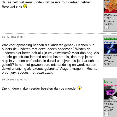
dat ze zelf niet eens vinden dat ze iets fout gedaan hebben.
Best wel ziek
WMRindex
1.205
OTindex:
17.061
S
16-05-2014 11:00:19
Madari
Oudgedie
Wat voor opvoeding hebben die kinderen gehad? Hebben hun
ouders de kinderen met deze ideeën opgevoed? Wisten de
kinderen niet beter, ook al zijn ze volwassen? Maar dan nog. Als
WMRindex
je echt gelooft dat iemand anders bezeten is, dan roep je toch
2.597
hulp in van een professionele duivel uitdrijver, als je daar echt in
OTindex:
gelooft? Is het niet gewoon pure mishandeling en wordt nu een
5.605
duivel uitdrijving als excuus gebruikt? Vragen, vragen... Rechter
en/of jury, succes met deze zaak.
16-05-2014 11:00:49
Luna
Moderator
Die kinderen lijken eerder bezeten dan de moeder
WMRindex
23.879
OTindex:
45.412
S