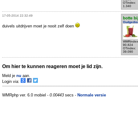
OTindex:
1.340
17-05-2014 22:32:49
botte bi
Oudgedie
duivels uitdrijven moet je nooit zelf doen
WMRindex
90.824
OTindex:
39.090
Om hier te kunnen reageren moet je lid zijn.
Meld je
nu
aan.
Login via:
WMRphp ver. 6.0 mobiel -
0.00443
secs -
Normale versie