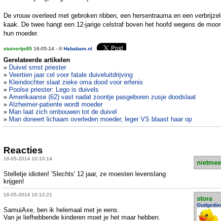
De vrouw overleed met gebroken ribben, een hersentrauma en een verbrijze
kaak. De twee hangt een 12-jarige celstraf boven het hoofd wegens de moor
hun moeder.
stuivertje85
16-05-14 - ©
Hababam.nl
Gerelateerde artikelen
»
Duivel smst priester
»
Veertien jaar cel voor fatale duiveluitdrijving
»
Kleindochter slaat zieke oma dood voor erfenis
»
Poolse priester: Lego is duivels
»
Amerikaanse (62) vast nadat zoontje pasgeboren zusje doodslaat
»
Alzheimer-patiente wordt moeder
»
Man laat zich ombouwen tot de duivel
»
Man doneert lichaam overleden moeder, leger VS blaast haar op
Reacties
16-05-2014 10:10:14
nietmee
Stelletje idioten! 'Slechts' 12 jaar, ze moesten levenslang
krijgen!
16-05-2014 10:12:21
stora
Oudgedie
SamuiAxe, ben ik helemaal met je eens.
Van je liefhebbende kinderen moet je het maar hebben.