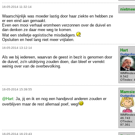
16-05-2014 11:32:14
nietmee
Waarschijnlijk was moeder lastig door haar ziekte en hebben ze
er een eind aan gemaakt.
Even een mooi verhaal eromheen verzonnen over de duivel en
dan denken ze daar mee weg te komen.
Wat een stelletje egoïstische misdadigers.
Opsluiten en heel lang niet meer vrijlaten.
16-05-2014 13:12:14
Hart
Oudgedie
Als we bij iedereen, waarvan de geest in bezit is genomen door
de duivel, zo'n uitdrijving zouden doen, dan bleef er verrekt
weinig over van de overbevolking.
WMRindex
8.542
OTindex: 
16-05-2014 15:39:55
Mamsie
Oudgedie
@Hart
: Ja, jij en ik en nog een handjevol anderen zouden er
overblijven maar de rest allemaal poef, weg!
WMRindex
46.743
OTindex:
97.361
16-05-2014 16:23:43