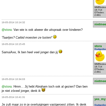
WMRindex
18.714
OTindex:
2.861
16-05-2014 10:14:32
nietmee
@stora
: Van wie is ook alweer die uitspraak over kinderen?
'Taartjes? Carbid moesten ze lusten!'
16-05-2014 10:15:45
stora
Oudgedie
SamuiAxe, Ik ben heel veel jonger dan jij
WMRindex
18.714
OTindex:
2.861
16-05-2014 10:34:03
nietmee
@stora
: Hmm... Jij hebt Abraham toch ook al gezien? Dan ben
je niet zóveel jonger, denk ik
16-05-2014 10:41:31
yes_my
Je zult maar zo in je overtuigingen vastgeroest zitten. Ik denk
Oudgedie