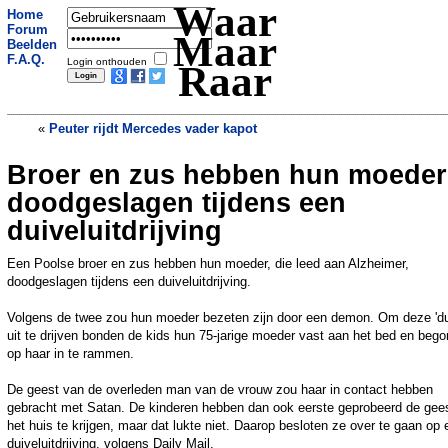
Waar
Home
Forum
Maar
Beelden
F.A.Q.
Login onthouden
Raar
«
Peuter rijdt Mercedes vader kapot
Broer en zus hebben hun moeder
Britse miljonair houdt vrouwen in
harem gevangen
»
doodgeslagen tijdens een
duiveluitdrijving
Een Poolse broer en zus hebben hun moeder, die leed aan Alzheimer,
doodgeslagen tijdens een duiveluitdrijving.
Volgens de twee zou hun moeder bezeten zijn door een demon. Om deze 'du
uit te drijven bonden de kids hun 75-jarige moeder vast aan het bed en beg
op haar in te rammen.
De geest van de overleden man van de vrouw zou haar in contact hebben
gebracht met Satan. De kinderen hebben dan ook eerste geprobeerd de gees
het huis te krijgen, maar dat lukte niet. Daarop besloten ze over te gaan op 
duiveluitdrijving, volgens Daily Mail.