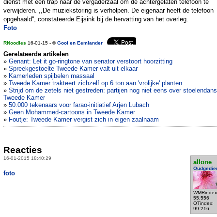
dienst met een trap naar de vergaderzaal om de achtergelaten telefoon te
verwijderen. ,,De muziekstoring is verholpen. De eigenaar heeft de telefoon
opgehaald'', constateerde Eijsink bij de hervatting van het overleg.
Foto
RNoodles
16-01-15 - ©
Gooi en Eemlander
Gerelateerde artikelen
»
Genant: Let it go-ringtone van senator verstoort hoorzitting
»
Spreekgestoelte Tweede Kamer valt uit elkaar
»
Kamerleden spijbelen massaal
»
Tweede Kamer trakteert zichzelf op 6 ton aan 'vrolijke' planten
»
Strijd om de zetels niet gestreden: partijen nog niet eens over stoelendans
Tweede Kamer
»
50.000 tekenaars voor farao-initiatief Arjen Lubach
»
Geen Mohammed-cartoons in Tweede Kamer
»
Foutje: Tweede Kamer vergist zich in eigen zaalnaam
Reacties
16-01-2015 18:40:29
allone
Oudgedie
foto
WMRindex
55.556
OTindex:
99.216