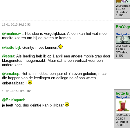
WMRindex
11.352
OTindex:
3.193
17-01-2015 20:35:53
EruYag
@merlinswit
: Het idee is vergelijkbaar. Alleen kan het wat meer
Oudgedie
moeite kosten om bij de platen te komen.
WMRindex
@botte bijl
: Geintje moet kunnen.
19.022
OTindex:
@stora
: Als leerling heb ik op 1 april een andere mobielgrap door
1.455
klasgenotes meegemaakt. Maar dat is een verhaal voor een
andere keer...
@omabep
: Het is inmiddels een jaar of 7 zeven geleden, maar
die koppen van de leerlingen en collega na afloop waren
onbetaalbaar..!
18-01-2015 00:58:02
botte bi
Oudgedie
@EruYagami
:
je leeft nog, dus geintje kan blijkbaar
WMRindex
90.824
OTindex:
39.090