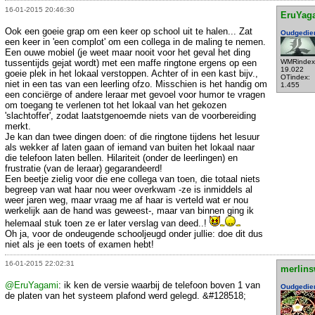
16-01-2015 20:46:30
EruYag
Ook een goeie grap om een keer op school uit te halen... Zat
Oudgedie
een keer in 'een complot' om een collega in de maling te nemen.
Een ouwe mobiel (je weet maar nooit voor het geval het ding
tussentijds gejat wordt) met een maffe ringtone ergens op een
WMRindex
19.022
goeie plek in het lokaal verstoppen. Achter of in een kast bijv.,
OTindex:
niet in een tas van een leerling ofzo. Misschien is het handig om
1.455
een conciërge of andere leraar met gevoel voor humor te vragen
om toegang te verlenen tot het lokaal van het gekozen
'slachtoffer', zodat laatstgenoemde niets van de voorbereiding
merkt.
Je kan dan twee dingen doen: of die ringtone tijdens het lesuur
als wekker af laten gaan of iemand van buiten het lokaal naar
die telefoon laten bellen. Hilariteit (onder de leerlingen) en
frustratie (van de leraar) gegarandeerd!
Een beetje zielig voor die ene collega van toen, die totaal niets
begreep van wat haar nou weer overkwam -ze is inmiddels al
weer jaren weg, maar vraag me af haar is verteld wat er nou
werkelijk aan de hand was geweest-, maar van binnen ging ik
helemaal stuk toen ze er later verslag van deed..!
Oh ja, voor de ondeugende schooljeugd onder jullie: doe dit dus
niet als je een toets of examen hebt!
16-01-2015 22:02:31
merlins
@EruYagami
: ik ken de versie waarbij de telefoon boven 1 van
Oudgedie
de platen van het systeem plafond werd gelegd. &#128518;