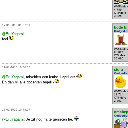
WMRindex
4.789
OTindex:
3.325
17-01-2015 01:57:51
botte bi
Oudgedie
@EruYagami
:
foei
WMRindex
90.824
OTindex:
39.090
17-01-2015 10:04:05
stora
Oudgedie
@EruYagami
, mischien een leuke 1 april grap
En dan bij alle docenten tegelijk
WMRindex
18.714
OTindex:
2.861
17-01-2015 10:48:07
omabe
Oudgedie
@EruYagami
: Je zit nog na te genieten hè.