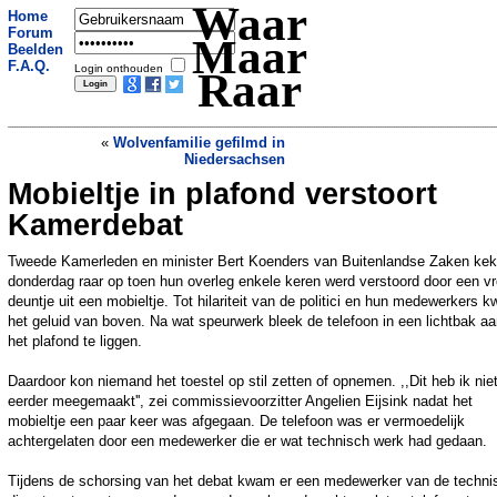
Waar
Home
Forum
Maar
Beelden
F.A.Q.
Login onthouden
Raar
«
Wolvenfamilie gefilmd in
Niedersachsen
Mobieltje in plafond verstoort
Tandarts lijmt tanden van ander
persoon in de mond van pati�nt
»
Kamerdebat
Tweede Kamerleden en minister Bert Koenders van Buitenlandse Zaken ke
donderdag raar op toen hun overleg enkele keren werd verstoord door een vro
deuntje uit een mobieltje. Tot hilariteit van de politici en hun medewerkers 
het geluid van boven. Na wat speurwerk bleek de telefoon in een lichtbak a
het plafond te liggen.
Daardoor kon niemand het toestel op stil zetten of opnemen. ,,Dit heb ik nie
eerder meegemaakt'', zei commissievoorzitter Angelien Eijsink nadat het
mobieltje een paar keer was afgegaan. De telefoon was er vermoedelijk
achtergelaten door een medewerker die er wat technisch werk had gedaan.
Tijdens de schorsing van het debat kwam er een medewerker van de techni