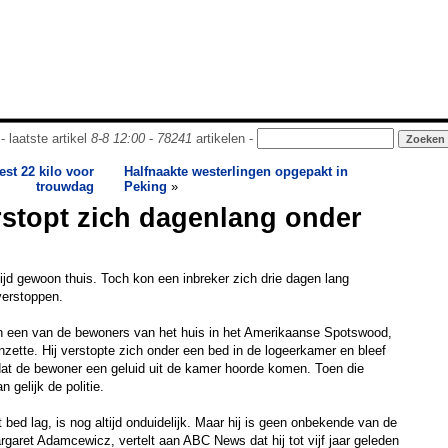
- laatste artikel
8-8 12:00
-
78241
artikelen -
est 22 kilo voor
Halfnaakte westerlingen opgepakt in
trouwdag
Peking
»
rstopt zich dagenlang onder
ijd gewoon thuis. Toch kon een inbreker zich drie dagen lang
verstoppen.
n een van de bewoners van het huis in het Amerikaanse Spotswood,
nzette. Hij verstopte zich onder een bed in de logeerkamer en bleef
tdat de bewoner een geluid uit de kamer hoorde komen. Toen die
gelijk de politie.
ed lag, is nog altijd onduidelijk. Maar hij is geen onbekende van de
rgaret Adamcewicz, vertelt aan ABC News dat hij tot vijf jaar geleden