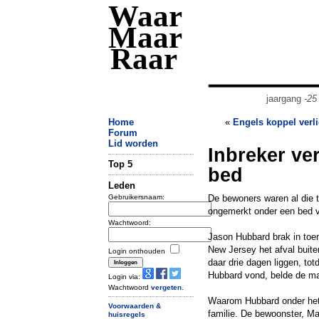
Waar
Maar
Raar
jaargang
-25
Home
«
Engels koppel verli
Forum
Lid worden
Inbreker ve
Top 5
bed
Leden
Gebruikersnaam:
De bewoners waren al die t
ongemerkt onder een bed 
Wachtwoord:
Jason Hubbard brak in toe
New Jersey het afval buite
Login onthouden
daar drie dagen liggen, to
Hubbard vond, belde de man 
Login via:
Wachtwoord
vergeten
.
Waarom Hubbard onder het b
Voorwaarden &
familie. De bewoonster, Ma
huisregels