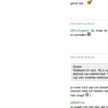
geval dat...
26-07-2015 12:53:20
@EruYagami
: Ja, maar hij
te verraden
26-07-2015 16:01:32
Quote:
Hubbard zit vast. Hij is
diefstal van elektriciteit
zijn vier mobiele telefoon
je moet toch wat om bereikb
internet hebt (of hebben da
niet snapt
)
@BatFish
:
je maakt mij niet wijs dat n