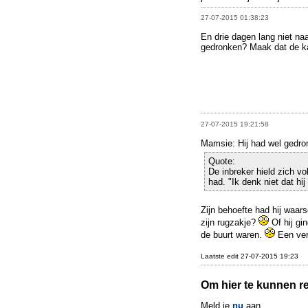
27-07-2015 01:38:23
En drie dagen lang niet na
gedronken? Maak dat de ka
27-07-2015 19:21:58
Mamsie: Hij had wel gedro
Quote:
De inbreker hield zich vo
had. "Ik denk niet dat hij
Zijn behoefte had hij waarsc
zijn rugzakje?
Of hij gi
de buurt waren.
Een ver
Laatste edit 27-07-2015 19:23
Om hier te kunnen rea
Meld je
nu
aan.