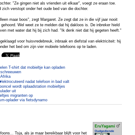
chter. "Ze gingen niet als vrienden uit elkaar", voegt ze eraan toe.
d zich verstopt onder het oude bed van die dochter.
lleen maar boos", zegt Margaret. Ze zegt dat ze in die vijf jaar nooit
gehoord. Wel weet ze te melden dat hij dakloos is. De inbreker hield
ven met water dat hij bij zich had. "Ik denk niet dat hij gegeten heeft."
geklaagd voor huisvredebreuk, inbraak en diefstal van elektriciteit: hij
nder het bed om zijn vier mobiele telefoons op te laden.
en T-shirt dat mobieltje kan opladen
e schreeuwen
 Afrika
lektrocuteerd nadat telefoon in bad valt
oncel wordt oplaadstation mobieltjes
ulader uit
ltjes migranten op
sm-oplader via fietsdynamo
EruYagami
Oudgediende
oons... Tsja, als je maar bereikbaar blijft voor het