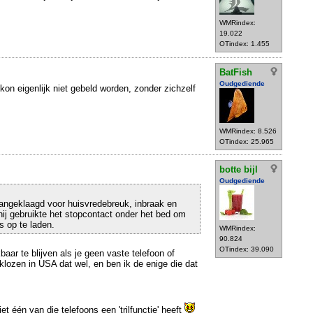
WMRindex:
19.022
OTindex: 1.455
BatFish
Oudgediende
 kon eigenlijk niet gebeld worden, zonder zichzelf
WMRindex: 8.526
OTindex: 25.965
botte bijl
Oudgediende
 aangeklaagd voor huisvredebreuk, inbraak en
: hij gebruikte het stopcontact onder het bed om
s op te laden.
WMRindex:
90.824
OTindex: 39.090
aar te blijven als je geen vaste telefoon of
klozen in USA dat wel, en ben ik de enige die dat
iet één van die telefoons een 'trilfunctie' heeft