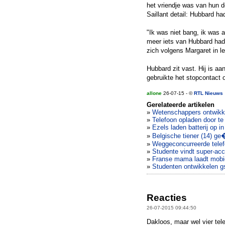
het vriendje was van hun do
Saillant detail: Hubbard ha
"Ik was niet bang, ik was a
meer iets van Hubbard had 
zich volgens Margaret in le
Hubbard zit vast. Hij is aan
gebruikte het stopcontact o
allone
26-07-15 - ©
RTL Nieuws
Gerelateerde artikelen
»
Wetenschappers ontwikkel
»
Telefoon opladen door t
»
Ezels laden batterij op in
»
Belgische tiener (14) ge�
»
Weggeconcurreerde telefo
»
Studente vindt super-acc
»
Franse mama laadt mobie
»
Studenten ontwikkelen g
Reacties
26-07-2015 09:44:50
Dakloos, maar wel vier telef