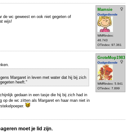
Mamsie
Oudgediende
ar de wc geweest en ook niet gegeten of
t wijs!
WMRindex:
46.743
OTindex: 97.361
GroteMop1983
Oudgediende
nken.
lgens Margaret in leven met water dat hij bij zich
 gegeten heeft."
WMRindex: 5.941
OTindex: 7.899
hijnlijk gedaan in een tasje die hij bij zich had in
ng op de wc zitten als Margaret en haar man niet in
stekelpoeper.
geren moet je lid zijn.