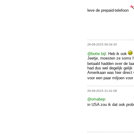
leve de prepaid-telefoon
26-09-2015 09:34:20
@botte bijl
: Heb ik ook
Jeetje, moesten ze soms he
betaald hadden over de laa
had dus wel degelijk gelijk 
Amerikaan was hier direct
voor een paar miljoen voo
26-09-2015 21:41:08
@omabep
:
in USA zou ik dat ook pro