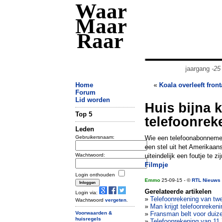
Waar
Maar
Raar
jaargang
-25
Home
«
Koala overleeft fron
Forum
Lid worden
Huis bijna 
Top 5
telefoonrek
Leden
Gebruikersnaam:
Wie een telefoonabonnemen
een stel uit het Amerikaa
Wachtwoord:
uiteindelijk een foutje te zij
Filmpje
Login onthouden
Emmo
25-09-15 - ©
RTL Nieuws
Gerelateerde artikelen
Login via:
»
Telefoonrekening van twe
Wachtwoord
vergeten
.
»
Man krijgt telefoonreken
Voorwaarden &
»
Fransman belt voor duiz
huisregels
»
Telefoonrekening van 11