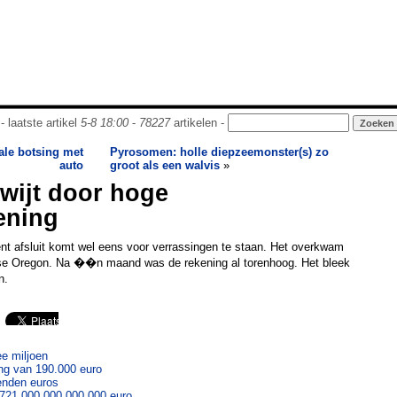
- laatste artikel
5-8 18:00
-
78227
artikelen -
tale botsing met
Pyrosomen: holle diepzeemonster(s) zo
auto
groot als een walvis
»
kwijt door hoge
ening
t afsluit komt wel eens voor verrassingen te staan. Het overkwam
nse Oregon. Na ��n maand was de rekening al torenhoog. Het bleek
n.
e miljoen
ing van 190.000 euro
enden euros
.721.000.000.000.000 euro