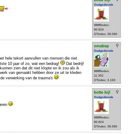
Oudgediende
WMRindex:
90.824
OTindex: 39.090
omabep
Oudgediende
t hele tekort aanvullen van mensen die niet
tste 10 jaar of zo, wat een bedrag!
Dat bedrijf
kunnen zien dat dit niet klopte en ik zou als ik
WMRindex:
 werk van gemaakt hebben door ze uit te kleden
11.352
r de verwerking van de trauma's
OTindex: 3.193
botte bijl
Oudgediende
beren
WMRindex:
90.824
OTindex: 39.090