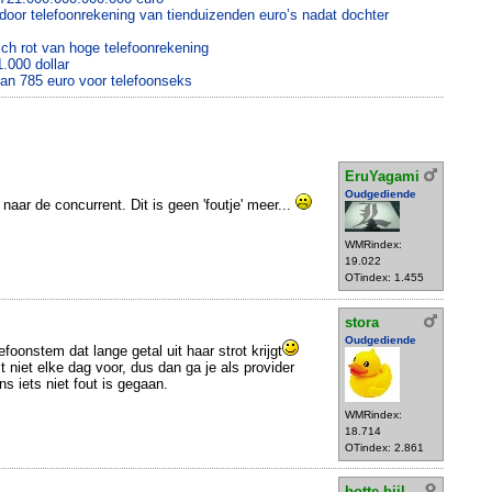
t door telefoonrekening van tienduizenden euro’s nadat dochter
ch rot van hoge telefoonrekening
.000 dollar
 van 785 euro voor telefoonseks
EruYagami
Oudgediende
 naar de concurrent. Dit is geen 'foutje' meer...
WMRindex:
19.022
OTindex: 1.455
stora
Oudgediende
efoonstem dat lange getal uit haar strot krijgt
 niet elke dag voor, dus dan ga je als provider
ns iets niet fout is gegaan.
WMRindex:
18.714
OTindex: 2.861
botte bijl