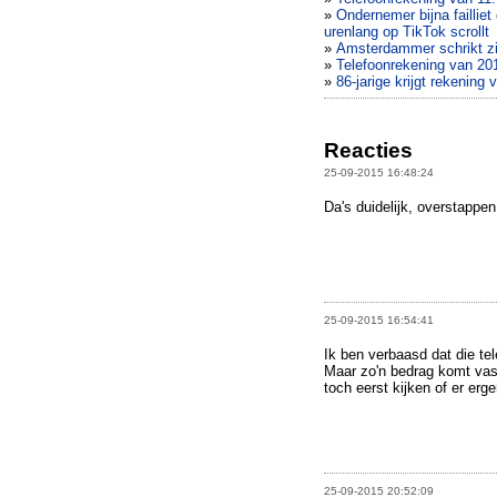
»
Ondernemer bijna faillie
urenlang op TikTok scrollt
»
Amsterdammer schrikt zi
»
Telefoonrekening van 201
»
86-jarige krijgt rekening
Reacties
25-09-2015 16:48:24
Da's duidelijk, overstappen
25-09-2015 16:54:41
Ik ben verbaasd dat die tel
Maar zo'n bedrag komt vast
toch eerst kijken of er erge
25-09-2015 20:52:09