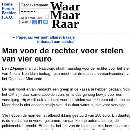
Waar
Home
Forum
Maar
Beelden
F.A.Q.
Login onthouden
Raar
«
Papegaai verraadt affaire; baasje
ontsnapt aan celstraf
Man voor de rechter voor stelen
Domme dief steelt auto tijdens proefrit
»
van vier euro
Een 23-jarige man uit Naaldwijk staat maandag voor de rechter voor het ste
van 4 euro. Een klein bedrag, toch moet met de man zich verantwoorden, vi
het Openbaar Ministerie.
De man wordt ervan verdacht een greep in de kassa te hebben gedaan. Vol
het OM zijn daar camerabeelden van, en is dus genoeg bewijs voor een
vervolging. Hij wordt ook verdacht voor het stelen van 200 euro uit de fooien
Maar daar is niet genoeg bewijs van, dus daar wordt hij niet voor vervolgd.
'We hebben de man een strafbeschikking gestuurd van 200 euro. En daarte
is de verdachte in verzet gekomen. En dan kom je automatisch bij de
politierechter terecht. En omdat het feit van de fooienpot niet bewijsbaar wa