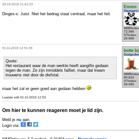
30-10-2016 21:41:23
Emmo
Stamgast
Dinges-x: Juist. Niet het bedrag staat centraal, maar het feit.
WMRindex
73.596
OTindex:
28.969
01-11-2016 12:51:56
botte bi
Oudgedie
Quote:
Het restaurant waar de man werkte heeft aangifte gedaan
tegen de man. Ze zijn inmiddels failliet, maar dat kwam
WMRindex
trouwens niet door de diefstal.
90.824
OTindex:
39.090
maar het zal er geen goed aan gedaan hebben
Laatste edit 01-11-2016 12:53
Om hier te kunnen reageren moet je lid zijn.
Meld je
nu
aan.
Login via: