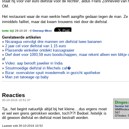
staat hij voor vier euro diefstal voor de rechter', aldus Frans Zonneveld van 
OM.
Het restaurant waar de man werkte heeft aangifte gedaan tegen de man. Ze 
inmiddels failliet, maar dat kwam trouwens niet door de diefstal.
botte bijl
29-10-16 - ©
Omroep West
Gerelateerde artikelen
»
Nicaragua vervolgt drie mannen om diefstal twee bananen
»
2 jaar cel voor diefstal van 1.15 euro
»
Plassende winkelier ontdekt kassagraaier
»
Dief doet voor 1093,59 euro boodschappen, maar rekent alleen een blikje 
af
»
Video: aap berooft juwelier in India
»
Stoutmoedige diefstal in Mechels caf�
»
Bizar: overvalster spuit moedermelk in gezicht apotheker
»
Man zet tatoeage op baby
Reacties
30-10-2016 10:51:37
Dinges-
Senior lid
Tja...het begint natuurlijk altijd bij het kleine....dus ergens moet
WMRindex
567
er wel een grens getrokken worden, toch?!?! Bedoel..feitelijk is
OTindex: 
dit gewoon diefstal en diefstal moet bestraft worden.
Laatste edit 30-10-2016 10:52