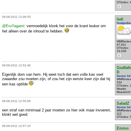
OTindex: 
S
09-08-2011 12:06:55
ledi
Oudgedie
@EruYagami
: vermoedelijk klonk het voor de krant leuker om
het alleen over de inhoud te hebben.
WMRindex
47.811
OTindex:
23.036
S
09-08-2011 12:52:46
Godfath
D
Eigenlijk dom van hem. Hij weet toch dat een volle kas veel
Senior lid
zwaarder zou moeten zijn, of zou het zijn eerste keer zijn dat hij
WMRindex
334
een kas optilde
OTindex: 
Wnplts:
Maastricht
09-08-2011 12:55:06
SaladZ
Senior lid
een straf van minimaal 2 jaar moeten ze hier ook maar invoeren,
WMRindex
112
klinkt wel goed.
OTindex: 
09-08-2011 12:57:10
Emmo