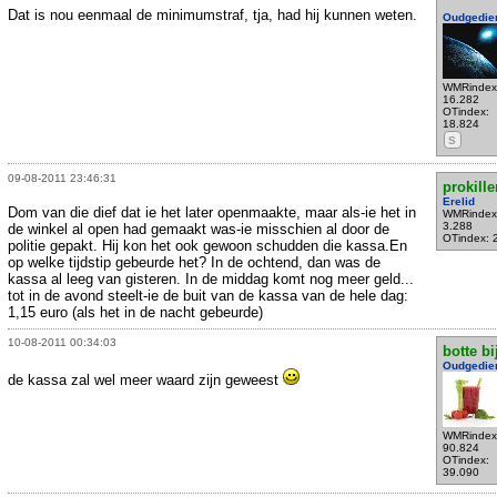
Dat is nou eenmaal de minimumstraf, tja, had hij kunnen weten.
Oudgedie
WMRindex
16.282
OTindex:
18.824
S
09-08-2011 23:46:31
prokille
Erelid
Dom van die dief dat ie het later openmaakte, maar als-ie het in
WMRindex
3.288
de winkel al open had gemaakt was-ie misschien al door de
OTindex: 
politie gepakt. Hij kon het ook gewoon schudden die kassa.En
op welke tijdstip gebeurde het? In de ochtend, dan was de
kassa al leeg van gisteren. In de middag komt nog meer geld...
tot in de avond steelt-ie de buit van de kassa van de hele dag:
1,15 euro (als het in de nacht gebeurde)
10-08-2011 00:34:03
botte bi
Oudgedie
de kassa zal wel meer waard zijn geweest
WMRindex
90.824
OTindex:
39.090