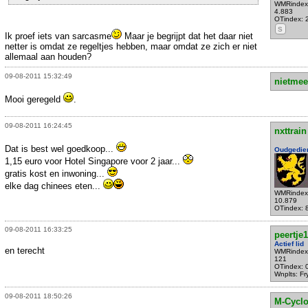
WMRindex
4.883
OTindex: 
S
Ik proef iets van sarcasme
Maar je begrijpt dat het daar niet
netter is omdat ze regeltjes hebben, maar omdat ze zich er niet
allemaal aan houden?
09-08-2011 15:32:49
nietmee
Mooi geregeld
.
09-08-2011 16:24:45
nxttrain
Dat is best wel goedkoop...
Oudgedie
1,15 euro voor Hotel Singapore voor 2 jaar...
gratis kost en inwoning...
elke dag chinees eten...
WMRindex
10.879
OTindex: 
09-08-2011 16:33:25
peertje
Actief lid
en terecht
WMRindex
121
OTindex: 
Wnplts: Fr
09-08-2011 18:50:26
M-Cycl