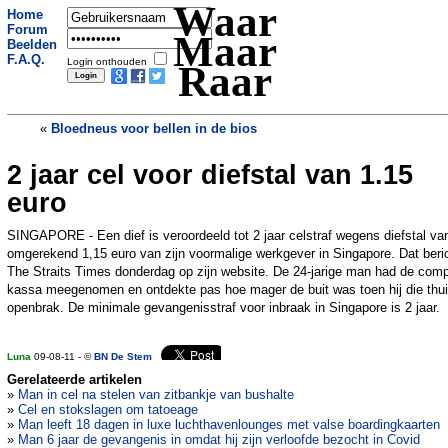
Waar
Home
Forum
Maar
Beelden
F.A.Q.
Login onthouden
Raar
«
Bloedneus voor bellen in de bios
2 jaar cel voor diefstal van 1.15
Lelystad ontvangt eerstgeborene
»
euro
SINGAPORE - Een dief is veroordeeld tot 2 jaar celstraf wegens diefstal va
omgerekend 1,15 euro van zijn voormalige werkgever in Singapore. Dat beri
The Straits Times donderdag op zijn website. De 24-jarige man had de comp
kassa meegenomen en ontdekte pas hoe mager de buit was toen hij die thu
openbrak. De minimale gevangenisstraf voor inbraak in Singapore is 2 jaar.
Luna
09-08-11 - ©
BN De Stem
Gerelateerde artikelen
»
Man in cel na stelen van zitbankje van bushalte
»
Cel en stokslagen om tatoeage
»
Man leeft 18 dagen in luxe luchthavenlounges met valse boardingkaarten
»
Man 6 jaar de gevangenis in omdat hij zijn verloofde bezocht in Covid