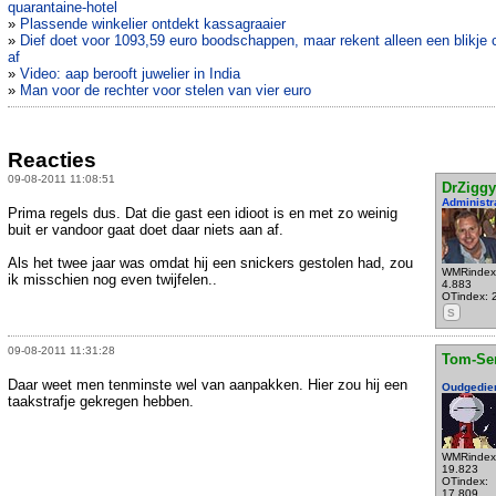
quarantaine-hotel
»
Plassende winkelier ontdekt kassagraaier
»
Dief doet voor 1093,59 euro boodschappen, maar rekent alleen een blikje 
af
»
Video: aap berooft juwelier in India
»
Man voor de rechter voor stelen van vier euro
Reacties
09-08-2011 11:08:51
DrZiggy
Administr
Prima regels dus. Dat die gast een idioot is en met zo weinig
buit er vandoor gaat doet daar niets aan af.
Als het twee jaar was omdat hij een snickers gestolen had, zou
WMRindex
ik misschien nog even twijfelen..
4.883
OTindex: 
S
09-08-2011 11:31:28
Tom-Se
Daar weet men tenminste wel van aanpakken. Hier zou hij een
Oudgedie
taakstrafje gekregen hebben.
WMRindex
19.823
OTindex:
17.809