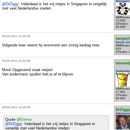
Stamgast
@DrZiggy
: Inderdaad is het vrij netjes in Singapore in vergelijk
met veel Nederlandse steden
WMRindex
73.605
OTindex:
28.969
09-08-2011 14:16:30
tampert
Senior lid
Volgende keer neemt hij tenminste een zinnig bedrag mee.
WMRindex
919
OTindex: 
09-08-2011 14:22:08
emmert
Mooi! Opgeruimd staat netjes!
Oudgedie
Van andermans spullen heb je af te blijven.
WMRindex
17.961
OTindex:
66.902
09-08-2011 14:25:55
DrZiggy
Administr
Quote
@Emmo
:
@DrZiggy
: Inderdaad is het vrij netjes in Singapore in
vergelijk met veel Nederlandse steden