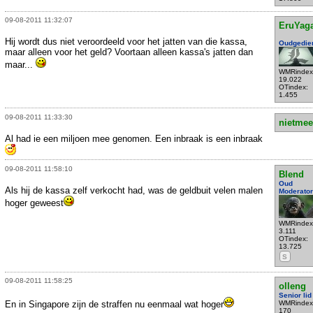
09-08-2011 11:32:07
EruYag
Hij wordt dus niet veroordeeld voor het jatten van die kassa,
Oudgedie
maar alleen voor het geld? Voortaan alleen kassa's jatten dan
maar...
WMRindex
19.022
OTindex:
1.455
09-08-2011 11:33:30
nietmee
Al had ie een miljoen mee genomen. Een inbraak is een inbraak
09-08-2011 11:58:10
Blend
Oud
Als hij de kassa zelf verkocht had, was de geldbuit velen malen
Moderator
hoger geweest
WMRindex
3.111
OTindex:
13.725
S
09-08-2011 11:58:25
olleng
Senior lid
En in Singapore zijn de straffen nu eenmaal wat hoger
WMRindex
170