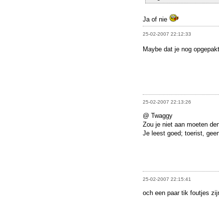
Ja of nie
25-02-2007 22:12:33
Maybe dat je nog opgepak
25-02-2007 22:13:26
@ Twaggy
Zou je niet aan moeten d
Je leest goed; toerist, geen
25-02-2007 22:15:41
och een paar tik foutjes zi