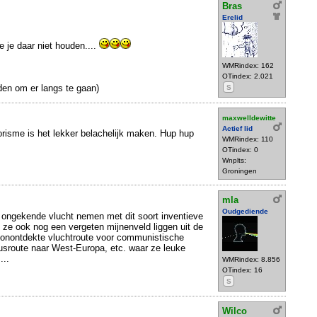
Bras
Erelid
 je daar niet houden....
WMRindex: 162
OTindex: 2.021
den om er langs te gaan)
S
maxwelldewitte
Actief lid
rorisme is het lekker belachelijk maken. Hup hup
WMRindex: 110
OTindex: 0
Wnplts:
Groningen
mla
Oudgediende
 ongekende vlucht nemen met dit soort inventieve
n ze ook nog een vergeten mijnenveld liggen uit de
onontdekte vluchtroute voor communistische
klusroute naar West-Europa, etc. waar ze leuke
...
WMRindex: 8.856
OTindex: 16
S
Wilco