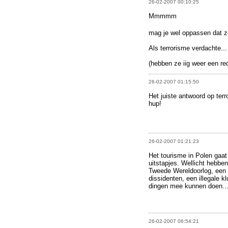
26-02-2007 00:10:25
Mmmmm
mag je wel oppassen dat ze
Als terrorisme verdachte...
(hebben ze iig weer een re
26-02-2007 01:15:50
Het juiste antwoord op ter
hup!
26-02-2007 01:21:23
Het tourisme in Polen gaat
uitstapjes. Wellicht hebbe
Tweede Wereldoorlog, een 
dissidenten, een illegale 
dingen mee kunnen doen...
26-02-2007 06:54:21