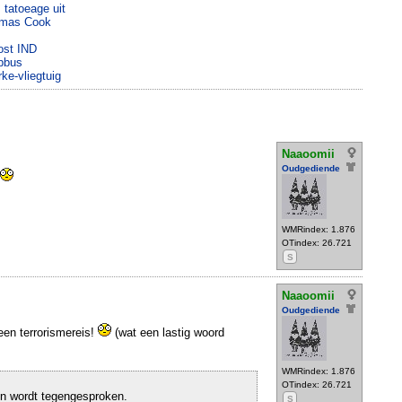
 tatoeage uit
homas Cook
ost IND
apbus
ke-vliegtuig
Naaoomii
Oudgediende
WMRindex: 1.876
OTindex: 26.721
S
Naaoomii
Oudgediende
een terrorismereis!
(wat een lastig woord
WMRindex: 1.876
OTindex: 26.721
en wordt tegengesproken.
S