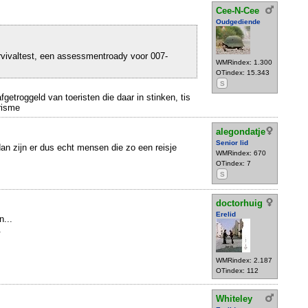
Cee-N-Cee
Oudgediende
rvivaltest, een assessmentroady voor 007-
WMRindex: 1.300
OTindex: 15.343
S
fgetroggeld van toeristen die daar in stinken, tis
risme
alegondatje
Senior lid
an zijn er dus echt mensen die zo een reisje
WMRindex: 670
OTindex: 7
S
doctorhuig
Erelid
...
.
WMRindex: 2.187
OTindex: 112
Whiteley