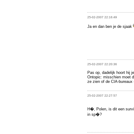
25-02-2007 22:16:49
Ja en dan ben je de sjaak
25-02-2007 22:20:36
Pas op, dadelijk hoort hij j
Ontopic: misschien moet d
ze zien of de CIA-bureaux e
25-02-2007 22:27:57
H�, Polen, is dit een surv
in sp�?