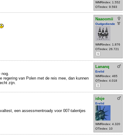
WMRindex: 1.552
OTindex: 9.593
Naaoomii
Oudgediende
WMRindex: 1.876
OTindex: 26.721
S
Lananq
Erelid
e nog.
WMRindex: 465
e regering van Polen met de reis mee, dan kunnen
OTindex: 4.018
cht zijn.
S
idsje
Erelid
ivaltest, een assessmentroady voor 007-talentjes
WMRindex: 4.320
OTindex: 10