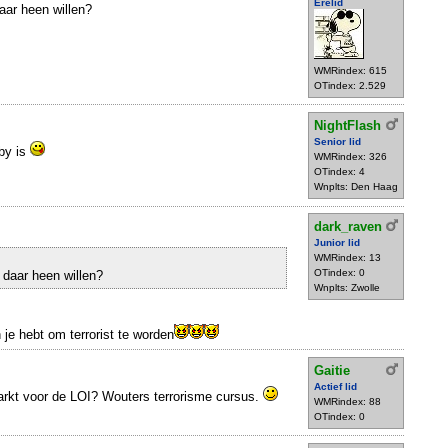
Erelid
ar heen willen?
WMRindex: 615
OTindex: 2.529
NightFlash
Senior lid
bby is
WMRindex: 326
OTindex: 4
Wnplts: Den Haag
dark_raven
Junior lid
WMRindex: 13
OTindex: 0
aar heen willen?
Wnplts: Zwolle
in je hebt om terrorist te worden
Gaitie
Actief lid
arkt voor de LOI? Wouters terrorisme cursus.
WMRindex: 88
OTindex: 0