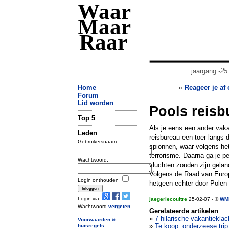
Waar
Maar
Raar
jaargang
-25
Home
«
Reageer je af
Forum
Lid worden
Pools reisb
Top 5
Als je eens een ander vaka
Leden
reisbureau een toer langs
Gebruikersnaam:
spionnen, waar volgens he
terrorisme. Daarna ga je p
Wachtwoord:
vluchten zouden zijn gelan
Volgens de Raad van Europ
Login onthouden
hetgeen echter door Polen
Login via:
jaegerlecoultre
25-02-07 - ©
WMR
Wachtwoord
vergeten
.
Gerelateerde artikelen
»
7 hilarische vakantiekla
Voorwaarden &
»
Te koop: onderzeese trip
huisregels