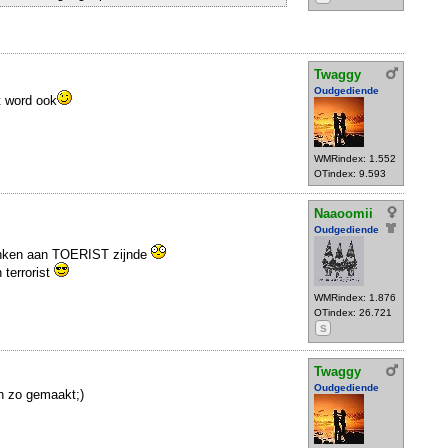
Twaggy
Oudgediende
t word ook
WMRindex: 1.552
OTindex: 9.593
Naaoomii
Oudgediende
enken aan TOERIST zijnde
 terrorist
WMRindex: 1.876
OTindex: 26.721
S
Twaggy
Oudgediende
jn zo gemaakt;)