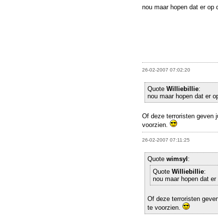
nou maar hopen dat er op d
26-02-2007 07:02:20
Quote
Williebillie
:
nou maar hopen dat er op
Of deze terroristen geven 
voorzien.
26-02-2007 07:11:25
Quote
wimsyl
:
Quote
Williebillie
:
nou maar hopen dat er 
Of deze terroristen geve
te voorzien.