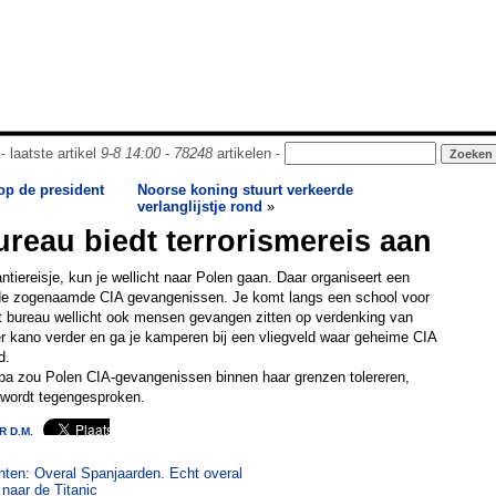
- laatste artikel
9-8 14:00
-
78248
artikelen -
 op de president
Noorse koning stuurt verkeerde
verlanglijstje rond
»
ureau biedt terrorismereis aan
ntiereisje, kun je wellicht naar Polen gaan. Daar organiseert een
 de zogenaamde CIA gevangenissen. Je komt langs een school voor
t bureau wellicht ook mensen gevangen zitten op verdenking van
er kano verder en ga je kamperen bij een vliegveld waar geheime CIA
d.
a zou Polen CIA-gevangenissen binnen haar grenzen tolereren,
 wordt tegengesproken.
 D.M.
chten: Overal Spanjaarden. Echt overal
 naar de Titanic