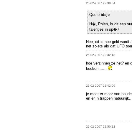
25-02-2007 22:30:34
Quote
idsje
:
H�, Polen, is dit een su
talentjes in sp�?
Nee, dit is hoe geld wordt a
net zoiets als dat UFO toe
25-02-2007 22:32:43
hoe verzinnen ze het? en d
boeken.......
25-02-2007 22:42:09
je moet er maar van houden
en er in trappen natuurlijk..
25-02-2007 22:50:12