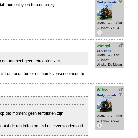
Oudgediende
at moment geen terroristen zijn
WMRindex: 5.099
OTindex: 7.913
S
wimsyl
Senior lid
WMRindex: 178
OTindex: 0
 dat moment geen terroristen zijn
Wnplts: De Meern
juist de rondritten om in hun levensonderhoud te
Wilco
Oudgediende
op dat moment geen terroristen zijn
WMRindex: 5.099
OTindex: 7.913
n juist de rondritten om in hun levensonderhoud
S