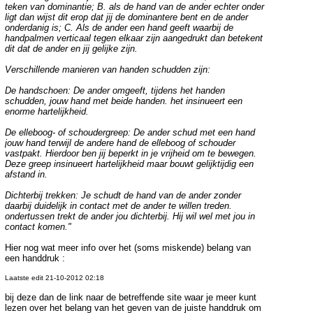
teken van dominantie; B. als de hand van de ander echter onder
ligt dan wijst dit erop dat jij de dominantere bent en de ander
onderdanig is; C. Als de ander een hand geeft waarbij de
handpalmen verticaal tegen elkaar zijn aangedrukt dan betekent
dit dat de ander en jij gelijke zijn.
Verschillende manieren van handen schudden zijn:
De handschoen: De ander omgeeft, tijdens het handen
schudden, jouw hand met beide handen. het insinueert een
enorme hartelijkheid.
De elleboog- of schoudergreep: De ander schud met een hand
jouw hand terwijl de andere hand de elleboog of schouder
vastpakt. Hierdoor ben jij beperkt in je vrijheid om te bewegen.
Deze greep insinueert hartelijkheid maar bouwt gelijktijdig een
afstand in.
Dichterbij trekken: Je schudt de hand van de ander zonder
daarbij duidelijk in contact met de ander te willen treden.
ondertussen trekt de ander jou dichterbij. Hij wil wel met jou in
contact komen."
Hier nog wat meer info over het (soms miskende) belang van
een handdruk :
Laatste edit 21-10-2012 02:18
bij deze dan de link naar de betreffende site waar je meer kunt
lezen over het belang van het geven van de juiste handdruk om