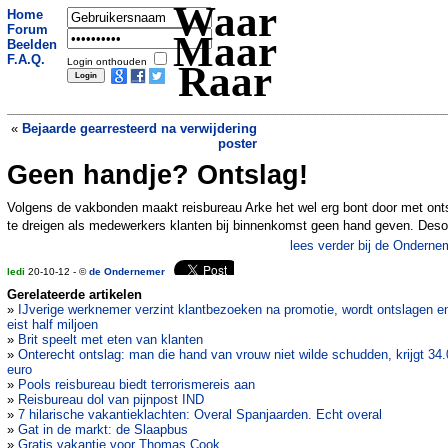
Waar
Home
Forum
Maar
Beelden
F.A.Q.
Login onthouden
Raar
«
Bejaarde gearresteerd na verwijdering
poster
Geen handje? Ontslag!
Batman in het beklaagdenbankje
»
Volgens de vakbonden maakt reisbureau Arke het wel erg bont door met ont
te dreigen als medewerkers klanten bij binnenkomst geen hand geven. Des
lees verder bij de Onderne
ledi
20-10-12 - ©
de Ondernemer
Gerelateerde artikelen
»
IJverige werknemer verzint klantbezoeken na promotie, wordt ontslagen e
eist half miljoen
»
Brit speelt met eten van klanten
»
Onterecht ontslag: man die hand van vrouw niet wilde schudden, krijgt 34
euro
»
Pools reisbureau biedt terrorismereis aan
»
Reisbureau dol van pijnpost IND
»
7 hilarische vakantieklachten: Overal Spanjaarden. Echt overal
»
Gat in de markt: de Slaapbus
»
Gratis vakantie voor Thomas Cook