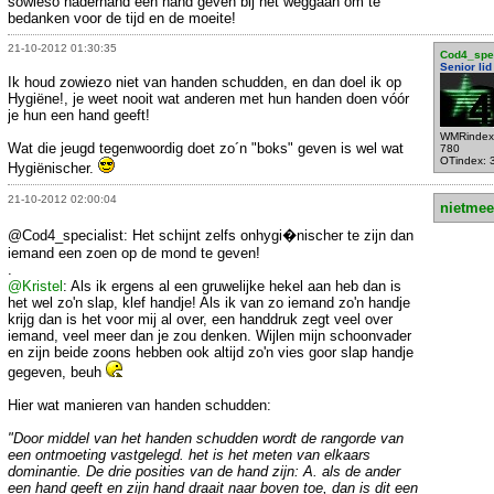
sowieso naderhand een hand geven bij het weggaan om te
bedanken voor de tijd en de moeite!
21-10-2012 01:30:35
Cod4_spec
Senior lid
Ik houd zowiezo niet van handen schudden, en dan doel ik op
Hygiëne!, je weet nooit wat anderen met hun handen doen vóór
je hun een hand geeft!
WMRindex
Wat die jeugd tegenwoordig doet zo´n "boks" geven is wel wat
780
OTindex: 
Hygiënischer.
21-10-2012 02:00:04
nietmee
@Cod4_specialist: Het schijnt zelfs onhygi�nischer te zijn dan
iemand een zoen op de mond te geven!
.
@Kristel
: Als ik ergens al een gruwelijke hekel aan heb dan is
het wel zo'n slap, klef handje! Als ik van zo iemand zo'n handje
krijg dan is het voor mij al over, een handdruk zegt veel over
iemand, veel meer dan je zou denken. Wijlen mijn schoonvader
en zijn beide zoons hebben ook altijd zo'n vies goor slap handje
gegeven, beuh
Hier wat manieren van handen schudden:
"Door middel van het handen schudden wordt de rangorde van
een ontmoeting vastgelegd. het is het meten van elkaars
dominantie. De drie posities van de hand zijn: A. als de ander
een hand geeft en zijn hand draait naar boven toe, dan is dit een