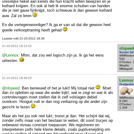
vreselijke hekel aan kerels die hun kracht willen bewijzen en je
keihard knijpen. En ook al heb ik enorme schuiten van handen
die je niet gauw fijnknijpt, toch schreeuw ik dan gewoon keihard
auw. Zal ze leren
.
En die vertegenwoordiger? Ik ga er van uit dat die gewoon heel
goede verkooptraining heeft gehad
.
Laatste edit 21-10-2012 18:36
21-10-2012 19:13:22
nlspeed
Senior lid
@Lennox
: Mhm, dat zou wel logisch zijn ja. Ik ga het eens
WMRindex
540
uittesten.
OTindex: 
Wnplts:
Miklagard
21-10-2012 19:49:23
Lennox
Oudgedie
@nlspeed
: Ben benieuwd of het je lukt! Mij totaal niet
. Moet
dan zo opletten op waar die ander kijkt, wat ie zegt en wat ik als
controlevragen moet stellen dat ik zelf volslagen debiel
WMRindex
overkom. Hooguit valt er dan nog verbazing op die ander zijn
8.290
OTindex:
gezicht te lezen
.
1.340
Maar als het jou ook niet lukt, troost je dan. Het schijnt dat wij,
zonder zelfs maar van het bestaan te weten, dit soort trucjes op
onbewust niveau constant toepassen. We registreren en
interpreteren zelfs hele kleine details, zoals pupilverwijding om
vast te stellen of iemand ons bijvoorbeeld mag of juist niet.