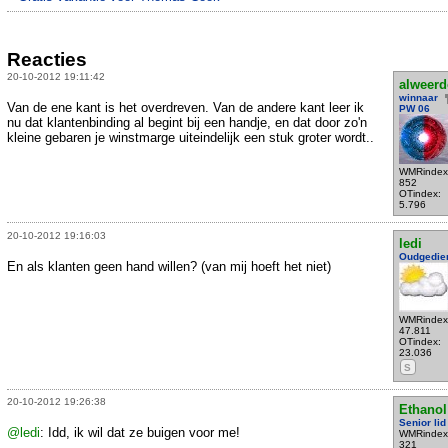
Reacties
20-10-2012 19:11:42
alweer
winnaar
Van de ene kant is het overdreven. Van de andere kant leer ik
PW 06
nu dat klantenbinding al begint bij een handje, en dat door zo'n
kleine gebaren je winstmarge uiteindelijk een stuk groter wordt..
WMRindex
852
OTindex:
5.796
20-10-2012 19:16:03
ledi
Oudgedie
En als klanten geen hand willen? (van mij hoeft het niet)
WMRindex
47.811
OTindex:
23.036
S
20-10-2012 19:26:38
Ethanol
Senior lid
@ledi
: Idd, ik wil dat ze buigen voor me!
WMRindex
321