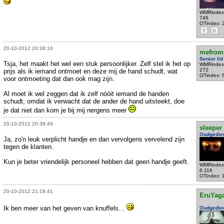
WMRindex
746
OTindex: 
T
S
20-10-2012 20:38:16
mefrom
Senior lid
Tsja, het maakt het wel een stuk persoonlijker. Zelf stel ik het op
WMRindex
272
prijs als ik iemand ontmoet en deze mij de hand schudt, wat
OTindex: 
voor ontmoeting dat dan ook mag zijn.
Al moet ik wel zeggen dat ik zelf nóóit iemand de handen
schudt, omdat ik verwacht dat de ander de hand uitsteekt, doe
je dat niet dan kom je bij mij nergens meer
20-10-2012 20:38:49
sleeper
Oudgedie
Ja, zo'n leuk verplicht handje en dan vervolgens vervelend zijn
tegen de klanten.
Kun je beter vriendelijk personeel hebben dat geen handje geeft.
WMRindex
6.116
OTindex: 
20-10-2012 21:19:41
EruYag
Ik ben meer van het geven van knuffels...
Oudgedie