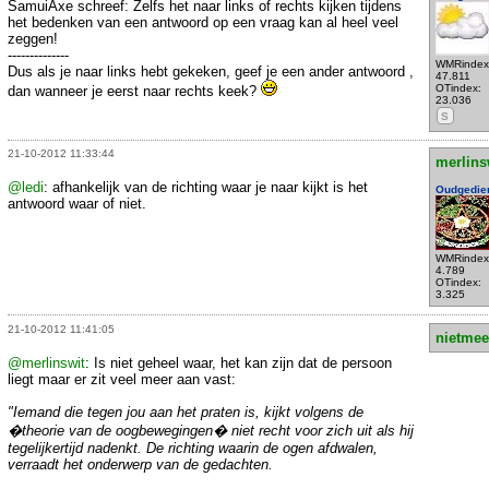
SamuiAxe schreef: Zelfs het naar links of rechts kijken tijdens
het bedenken van een antwoord op een vraag kan al heel veel
zeggen!
--------------
WMRindex
Dus als je naar links hebt gekeken, geef je een ander antwoord ,
47.811
OTindex:
dan wanneer je eerst naar rechts keek?
23.036
S
21-10-2012 11:33:44
merlins
@ledi
: afhankelijk van de richting waar je naar kijkt is het
Oudgedie
antwoord waar of niet.
WMRindex
4.789
OTindex:
3.325
21-10-2012 11:41:05
nietmee
@merlinswit
: Is niet geheel waar, het kan zijn dat de persoon
liegt maar er zit veel meer aan vast:
"Iemand die tegen jou aan het praten is, kijkt volgens de
�theorie van de oogbewegingen� niet recht voor zich uit als hij
tegelijkertijd nadenkt. De richting waarin de ogen afdwalen,
verraadt het onderwerp van de gedachten.