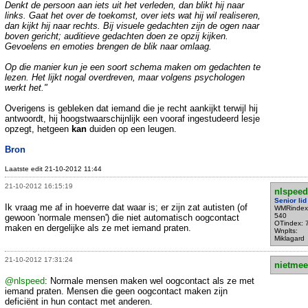
Denkt de persoon aan iets uit het verleden, dan blikt hij naar
links. Gaat het over de toekomst, over iets wat hij wil realiseren,
dan kijkt hij naar rechts. Bij visuele gedachten zijn de ogen naar
boven gericht; auditieve gedachten doen ze opzij kijken.
Gevoelens en emoties brengen de blik naar omlaag.
Op die manier kun je een soort schema maken om gedachten te
lezen. Het lijkt nogal overdreven, maar volgens psychologen
werkt het."
Overigens is gebleken dat iemand die je recht aankijkt terwijl hij
antwoordt, hij hoogstwaarschijnlijk een vooraf ingestudeerd lesje
opzegt, hetgeen
kan
duiden op een leugen.
Bron
Laatste edit 21-10-2012 11:44
21-10-2012 16:15:19
nlspeed
Senior lid
Ik vraag me af in hoeverre dat waar is; er zijn zat autisten (of
WMRindex
540
gewoon 'normale mensen') die niet automatisch oogcontact
OTindex: 
maken en dergelijke als ze met iemand praten.
Wnplts:
Miklagard
21-10-2012 17:31:24
nietmee
@nlspeed
: Normale mensen maken wel oogcontact als ze met
iemand praten. Mensen die geen oogcontact maken zijn
deficiënt in hun contact met anderen.