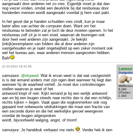
aangeraakt door anderen net zo vies. Eigenlijk moet je dat dan
nog viezer vinden, omdat een deurklink bij dat reisbureau door
honderden mensen wordt aangeraakt voordat jij hem vast pakt.
In het gevel dat je handen schudden vies vindt, kun je maar
beter alles van achter de computer doen. Want om het
reisbureau te betreden zal je toch de deur moeten openen. In het
reisbureau zelf zit je in een stoel, waarvan de leuningen ook
door heel veel anderen zijn aangeraakt. Je bekijkt
(inkijk)exemplaren van folders die al door anderen zijn
vastgehouden en je raakt ongetwijfeld op een zeker moment ook
wel het bureau aan, waar anderen mensen aangezeten hebben.
Bah!
21-10-2012 18:31:58
Lennox
Oudgedie
samuiaxe:
@nlspeed
: Wat ik ervan weet is dat wat vastgesteld
is is dat iemand anders met zijn ogen doet wanneer hij liegt dan
wanneer hij de waarheid vertelt. Je moet dus controlevragen
WMRindex
stellen waarvan je weet of het
8.290
OTindex:
antwoord klopt of niet. Kijkt iemand je bij een eerlijk antwoord
1.340
aan en bij een leugen steeds naar rechts dan is dat een richtlijn,
rechts kijken = liegen. Vaak gaan die oogkenmerken ook nog
gepaard met onbewuste uitdrukkingen die maar een fractie van
een seconde duren en die het werkelijke gevoel weergeven
voordat de leugen uitgesproken
wordt, bijvoorbeeld walging, angst, of triomf.
samuiaxe: Je handdruk verbaast me niets
. Verder heb ik een