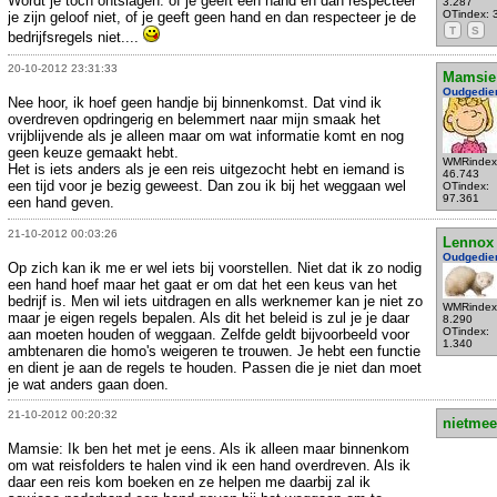
Wordt je toch ontslagen: of je geeft een hand en dan respecteer
3.287
OTindex: 
je zijn geloof niet, of je geeft geen hand en dan respecteer je de
T
S
bedrijfsregels niet....
20-10-2012 23:31:33
Mamsie
Oudgedie
Nee hoor, ik hoef geen handje bij binnenkomst. Dat vind ik
overdreven opdringerig en belemmert naar mijn smaak het
vrijblijvende als je alleen maar om wat informatie komt en nog
geen keuze gemaakt hebt.
WMRindex
Het is iets anders als je een reis uitgezocht hebt en iemand is
46.743
een tijd voor je bezig geweest. Dan zou ik bij het weggaan wel
OTindex:
97.361
een hand geven.
21-10-2012 00:03:26
Lennox
Oudgedie
Op zich kan ik me er wel iets bij voorstellen. Niet dat ik zo nodig
een hand hoef maar het gaat er om dat het een keus van het
bedrijf is. Men wil iets uitdragen en alls werknemer kan je niet zo
WMRindex
maar je eigen regels bepalen. Als dit het beleid is zul je je daar
8.290
OTindex:
aan moeten houden of weggaan. Zelfde geldt bijvoorbeeld voor
1.340
ambtenaren die homo's weigeren te trouwen. Je hebt een functie
en dient je aan de regels te houden. Passen die je niet dan moet
je wat anders gaan doen.
21-10-2012 00:20:32
nietmee
Mamsie: Ik ben het met je eens. Als ik alleen maar binnenkom
om wat reisfolders te halen vind ik een hand overdreven. Als ik
daar een reis kom boeken en ze helpen me daarbij zal ik