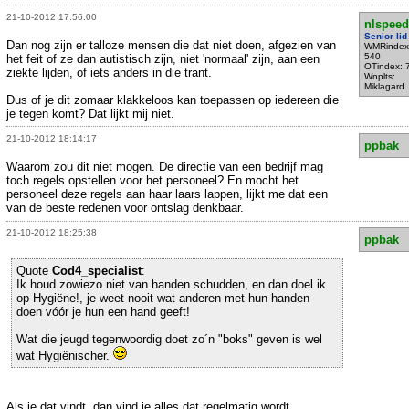
21-10-2012 17:56:00
nlspeed
Senior lid
Dan nog zijn er talloze mensen die dat niet doen, afgezien van
WMRindex
540
het feit of ze dan autistisch zijn, niet 'normaal' zijn, aan een
OTindex: 
ziekte lijden, of iets anders in die trant.
Wnplts:
Miklagard
Dus of je dit zomaar klakkeloos kan toepassen op iedereen die
je tegen komt? Dat lijkt mij niet.
21-10-2012 18:14:17
ppbak
Waarom zou dit niet mogen. De directie van een bedrijf mag
toch regels opstellen voor het personeel? En mocht het
personeel deze regels aan haar laars lappen, lijkt me dat een
van de beste redenen voor ontslag denkbaar.
21-10-2012 18:25:38
ppbak
Quote
Cod4_specialist
:
Ik houd zowiezo niet van handen schudden, en dan doel ik
op Hygiëne!, je weet nooit wat anderen met hun handen
doen vóór je hun een hand geeft!
Wat die jeugd tegenwoordig doet zo´n "boks" geven is wel
wat Hygiënischer.
Als je dat vindt, dan vind je alles dat regelmatig wordt