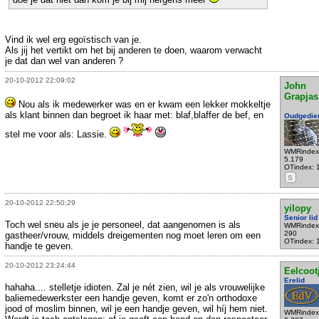
Vind ik wel erg egoïstisch van je.
Als jij het vertikt om het bij anderen te doen, waarom verwacht
je dat dan wel van anderen ?
20-10-2012 22:09:02
John
Grapjas
Nou als ik medewerker was en er kwam een lekker mokkeltje
als klant binnen dan begroet ik haar met: blaf,blaffer de bef, en
Oudgedie
stel me voor als: Lassie.
WMRindex
5.179
OTindex: 
S
20-10-2012 22:50:29
yilopy
Senior lid
Toch wel sneu als je je personeel, dat aangenomen is als
WMRindex
290
gastheer/vrouw, middels dreigementen nog moet leren om een
OTindex: 
handje te geven.
20-10-2012 23:24:44
Eelcoot
Erelid
hahaha.... stelletje idioten. Zal je nét zien, wil je als vrouwelijke
baliemedewerkster een handje geven, komt er zo'n orthodoxe
jood of moslim binnen, wil je een handje geven, wil híj hem niet.
WMRindex