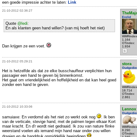
een goede impressie achter te laten:
Link
21-10-2012 02:36:27
TheMaj
Erelid
Quote
@ledi
:
En als klanten geen hand willen? (van mij hoeft het niet)
WMRindex
1.164
OTindex:
Dan krijgen ze een voet.
1.934
S
21-10-2012 05:29:21
stora
Oudgedie
Het is hetzelfde als dat ze elke busschauffeur verplichten hun
passagier een hand te geven bij binnenkomst.
Het gaat om vriendelijkheid en hoffelijkheid en dat kan heel goed
zonder een hand te geven.
WMRindex
18.714
OTindex:
2.861
21-10-2012 10:33:06
Lennox
Oudgedie
samuiaxe: En verdomd als het niet zo werkt ook nog
. Ik ben
van de verticale, stevige hand, met de palmen tegen elkaar Kort
maar kracht. En d'r wordt niet gedraaid. Ik zou van nature flinke
WMRindex
weerstand voelen als iemand mijn hand naar onder zou willen
8.290
OTindex:
draaien en de handdruk onmiddellijk beeindigen
.
1.340