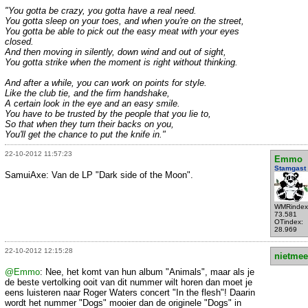
"You gotta be crazy, you gotta have a real need.
You gotta sleep on your toes, and when you're on the street,
You gotta be able to pick out the easy meat with your eyes
closed.
And then moving in silently, down wind and out of sight,
You gotta strike when the moment is right without thinking.
And after a while, you can work on points for style.
Like the club tie, and the firm handshake,
A certain look in the eye and an easy smile.
You have to be trusted by the people that you lie to,
So that when they turn their backs on you,
You'll get the chance to put the knife in."
22-10-2012 11:57:23
Emmo
Stamgast
SamuiAxe: Van de LP "Dark side of the Moon".
WMRindex
73.581
OTindex:
28.969
22-10-2012 12:15:28
nietmee
@Emmo
: Nee, het komt van hun album "Animals", maar als je
de beste vertolking ooit van dit nummer wilt horen dan moet je
eens luisteren naar Roger Waters concert "In the flesh"! Daarin
wordt het nummer "Dogs" mooier dan de originele "Dogs" in