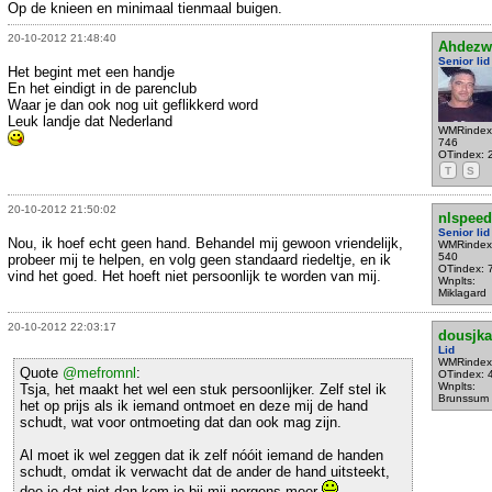
Op de knieen en minimaal tienmaal buigen.
20-10-2012 21:48:40
Ahdezw
Senior lid
Het begint met een handje
En het eindigt in de parenclub
Waar je dan ook nog uit geflikkerd word
Leuk landje dat Nederland
WMRindex
746
OTindex: 
T
S
20-10-2012 21:50:02
nlspeed
Senior lid
Nou, ik hoef echt geen hand. Behandel mij gewoon vriendelijk,
WMRindex
540
probeer mij te helpen, en volg geen standaard riedeltje, en ik
OTindex: 
vind het goed. Het hoeft niet persoonlijk te worden van mij.
Wnplts:
Miklagard
20-10-2012 22:03:17
dousjka
Lid
WMRindex
Quote
@mefromnl
:
OTindex: 
Wnplts:
Tsja, het maakt het wel een stuk persoonlijker. Zelf stel ik
Brunssum
het op prijs als ik iemand ontmoet en deze mij de hand
schudt, wat voor ontmoeting dat dan ook mag zijn.
Al moet ik wel zeggen dat ik zelf nóóit iemand de handen
schudt, omdat ik verwacht dat de ander de hand uitsteekt,
doe je dat niet dan kom je bij mij nergens meer