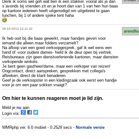
OTindex: 
Denk ik soms wel goh wat ben ik een stakker, vooral als je dan
s`avonds bij vrienden zit en je hoort dan van 1 van hen hun baas
op kantoor iedereen heeft uitgenodigd om uitgebreid te gaan
lunchen, bij 1 of andere sjieke tent haha
26-10-2012 12:11:32
arendhu
Ik heb ooit bij die baas gewerkt, maar handjes geven voor
iemand die alleen maar folders verzamelt?
Na afloop van een goed verkoopgesprek, gaf ik wel eens een
hand of -voor oudere dames- hield ik de deur open bij vertrek.
Reisbureaus zijn geen dienstverlenende kantoren, maar diensten
verkopende winkels.
Je bent geen gastheer/dame, maar een verkoper van reizen!
Oogcontact, direct aanspreken, gesprekken met collega's
afbreken, direct de klant benaderen.
Geef je de verkoopster in een kledingzaak ook eerst een handje
voor je om een paar sokken vraagt?
Om hier te kunnen reageren moet je lid zijn.
Meld je
nu
aan.
Login via:
WMRphp ver. 6.0 mobiel -
0.2529
secs -
Normale versie