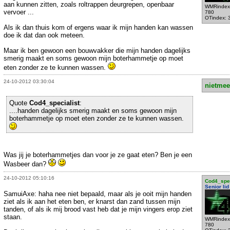
aan kunnen zitten, zoals roltrappen deurgrepen, openbaar
WMRindex
vervoer ...
780
OTindex: 
Als ik dan thuis kom of ergens waar ik mijn handen kan wassen
doe ik dat dan ook meteen.
Maar ik ben gewoon een bouwvakker die mijn handen dagelijks
smerig maakt en soms gewoon mijn boterhammetje op moet
eten zonder ze te kunnen wassen.
24-10-2012 03:30:04
nietmee
Quote
Cod4_specialist
:
....handen dagelijks smerig maakt en soms gewoon mijn
boterhammetje op moet eten zonder ze te kunnen wassen.
Was jij je boterhammetjes dan voor je ze gaat eten? Ben je een
Wasbeer dan?
24-10-2012 05:10:16
Cod4_spec
Senior lid
SamuiAxe: haha nee niet bepaald, maar als je ooit mijn handen
ziet als ik aan het eten ben, er knarst dan zand tussen mijn
tanden, of als ik mij brood vast heb dat je mijn vingers erop ziet
staan.
WMRindex
780