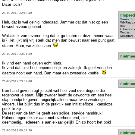
Bizar toch?
21-10-2012 22:48:49
nlspeed
Senior lid
Heh, dat is wel geinig inderdaad. Jammer dat dat niet op een
WMRindex
540
bewust niveau gebeurt.
OTindex: 
Wnplts:
Wat als ik van tevoren zeg dat ik ga testen of deze theorie waar
Miklagard
is? Het lijkt mij vrij sterk dat men dan bewust naar één punt gaat
staren. Maar, we zullen zien.
21-10-2012 23:21:39
nietmee
Ik vind een hand geven echt niets.
Ik vind dat juist heel onpersoonlijk en zakelijk. Ik geef vrienden
daarom nooit een hand. Dan maar een zweterige knuffel.
21-10-2012 23:57:48
nietmee
Een hand geven zegt je echt wel heel veel over degene die
tegenover je staat. Mijn zwager heeft de gewoonte om een heel
slap handje te geven...eigenlijk alleen maar twee zweterige
vingers. Het blijkt dus in de praktijk een initiatiefloze , kansloze
prick te zijn...
De rest van de familie geeft een solide, stevige handdruk!
Palmen tegen elkaar aan, niet overheersend, niet
deemoedig...iedereen is aan elkaar gelijk! En zo hoort het ook!
22-10-2012 00:07:36
nietmee