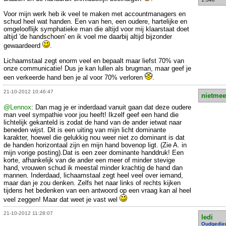
Voor mijn werk heb ik veel te maken met accountmanagers en
schud heel wat handen. Een van hen, een oudere, hartelijke en
omgelooflijk symphatieke man die altijd voor mij klaarstaat doet
altijd 'de handschoen' en ik voel me daarbij altijd bijzonder
gewaardeerd
.
Lichaamstaal zegt enorm veel en bepaalt maar liefst 70% van
onze communicatie! Dus je kan lullen als brugman, maar geef je
een verkeerde hand ben je al voor 70% verloren
.
21-10-2012 10:46:47
nietmee
@Lennox
: Dan mag je er inderdaad vanuit gaan dat deze oudere
man veel sympathie voor jou heeft! Ikzelf geef een hand die
lichtelijk gekanteld is zodat de hand van de ander ietwat naar
beneden wijst. Dit is een uiting van mijn licht dominante
karakter, hoewel die gelukkig nou weer niet zo dominant is dat
de handen horizontaal zijn en mijn hand bovenop ligt. (Zie A. in
mijn vorige posting).Dat is een zeer dominante handdruk! Een
korte, afhankelijk van de ander een meer of minder stevige
hand, vrouwen schud ik meestal minder krachtig de hand dan
mannen. Inderdaad, lichaamstaal zegt heel veel over iemand,
maar dan je zou denken. Zelfs het naar links of rechts kijken
tijdens het bedenken van een antwoord op een vraag kan al heel
veel zeggen! Maar dat weet je vast wel
21-10-2012 11:28:07
ledi
Oudgedie