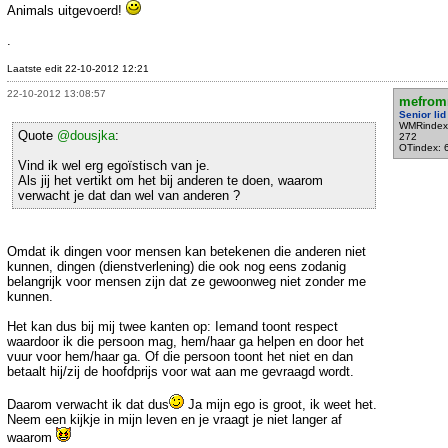
Animals uitgevoerd!
.
Laatste edit 22-10-2012 12:21
22-10-2012 13:08:57
mefrom
Senior lid
WMRindex
Quote
@dousjka
:
272
OTindex: 
Vind ik wel erg egoïstisch van je.
Als jij het vertikt om het bij anderen te doen, waarom
verwacht je dat dan wel van anderen ?
Omdat ik dingen voor mensen kan betekenen die anderen niet
kunnen, dingen (dienstverlening) die ook nog eens zodanig
belangrijk voor mensen zijn dat ze gewoonweg niet zonder me
kunnen.
Het kan dus bij mij twee kanten op: Iemand toont respect
waardoor ik die persoon mag, hem/haar ga helpen en door het
vuur voor hem/haar ga. Of die persoon toont het niet en dan
betaalt hij/zij de hoofdprijs voor wat aan me gevraagd wordt.
Daarom verwacht ik dat dus
Ja mijn ego is groot, ik weet het.
Neem een kijkje in mijn leven en je vraagt je niet langer af
waarom