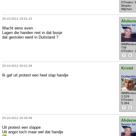
OTindex: 
Wnplts:
Wijchen
20-10-2012 19:41:15
Ahdezw
Senior lid
Wacht eens even.
Lagen die handen niet in dat busje
dat gestolen werd in Duitsland ?
WMRindex
746
OTindex: 
T
S
20-10-2012 20:01:38
Kristel
Ik gaf uit protest een heel slap handje
Oudgedie
WMRindex
3.529
OTindex:
5.364
T
S
20-10-2012 20:30:49
Ahdezw
Senior lid
Uit protest een slappe
Uit angst toch maar wel dat handje