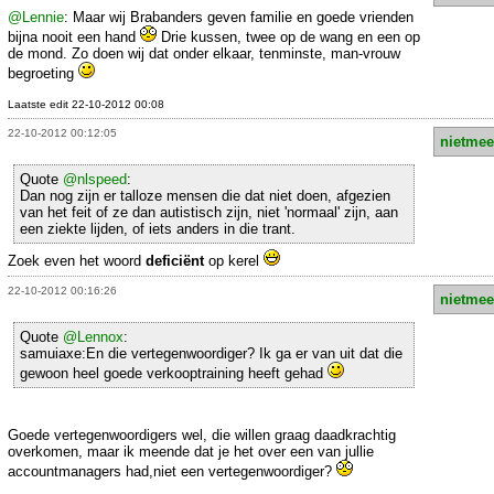
@Lennie
: Maar wij Brabanders geven familie en goede vrienden
bijna nooit een hand
Drie kussen, twee op de wang en een op
de mond. Zo doen wij dat onder elkaar, tenminste, man-vrouw
begroeting
Laatste edit 22-10-2012 00:08
22-10-2012 00:12:05
nietmee
Quote
@nlspeed
:
Dan nog zijn er talloze mensen die dat niet doen, afgezien
van het feit of ze dan autistisch zijn, niet 'normaal' zijn, aan
een ziekte lijden, of iets anders in die trant.
Zoek even het woord
deficiënt
op kerel
22-10-2012 00:16:26
nietmee
Quote
@Lennox
:
samuiaxe:En die vertegenwoordiger? Ik ga er van uit dat die
gewoon heel goede verkooptraining heeft gehad
Goede vertegenwoordigers wel, die willen graag daadkrachtig
overkomen, maar ik meende dat je het over een van jullie
accountmanagers had,niet een vertegenwoordiger?