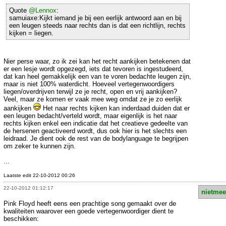
Quote
@Lennox
:
samuiaxe:Kijkt iemand je bij een eerlijk antwoord aan en bij
een leugen steeds naar rechts dan is dat een richtlijn, rechts
kijken = liegen.
Nier perse waar, zo ik zei kan het recht aankijken betekenen dat
er een lesje wordt opgezegd, iets dat tevoren is ingestudeerd,
dat kan heel gemakkelijk een van te voren bedachte leugen zijn,
maar is niet 100% waterdicht. Hoeveel vertegenwoordigers
liegen/overdrijven terwijl ze je recht, open en vrij aankijken?
Veel, maar ze komen er vaak mee weg omdat ze je zo eerlijk
aankijken
Het naar rechts kijken kan inderdaad duiden dat er
een leugen bedacht/verteld wordt, maar eigenlijk is het naar
rechts kijken enkel een indicatie dat het creatieve gedeelte van
de hersenen geactiveerd wordt, dus ook hier is het slechts een
leidraad. Je dient ook de rest van de bodylanguage te begrijpen
om zeker te kunnen zijn.
...
Laatste edit 22-10-2012 00:26
22-10-2012 01:12:17
nietmee
Pink Floyd heeft eens een prachtige song gemaakt over de
kwaliteiten waarover een goede vertegenwoordiger dient te
beschikken: