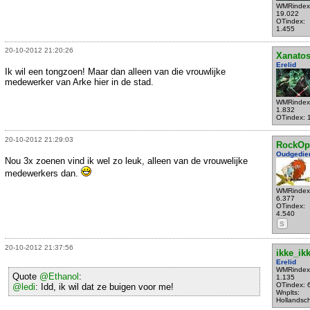
WMRindex
19.022
OTindex:
1.455
20-10-2012 21:20:26
Xanato
Erelid
Ik wil een tongzoen! Maar dan alleen van die vrouwlijke
medewerker van Arke hier in de stad.
WMRindex
1.832
OTindex: 
20-10-2012 21:29:03
RockOp
Oudgedie
Nou 3x zoenen vind ik wel zo leuk, alleen van de vrouwelijke
medewerkers dan.
WMRindex
6.377
OTindex:
4.540
S
20-10-2012 21:37:56
ikke_ik
Erelid
WMRindex
Quote
@Ethanol
:
1.135
OTindex: 
@ledi
: Idd, ik wil dat ze buigen voor me!
Wnplts:
Hollandsc