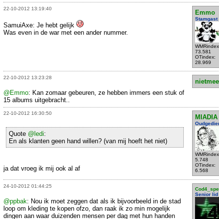
22-10-2012 13:19:40
Emmo
Stamgast
SamuiAxe: Je hebt gelijk
Was even in de war met een ander nummer.
WMRindex
73.581
OTindex:
28.969
22-10-2012 13:23:28
nietmee
@Emmo
: Kan zomaar gebeuren, ze hebben immers een stuk of
15 albums uitgebracht..
22-10-2012 16:30:50
MIADIA
Oudgedie
Quote
@ledi
:
En als klanten geen hand willen? (van mij hoeft het niet)
WMRindex
5.748
OTindex:
ja dat vroeg ik mij ook al af
6.568
24-10-2012 01:44:25
Cod4_spec
Senior lid
@ppbak
: Nou ik moet zeggen dat als ik bijvoorbeeld in de stad
loop om kleding te kopen ofzo, dan raak ik zo min mogelijk
dingen aan waar duizenden mensen per dag met hun handen