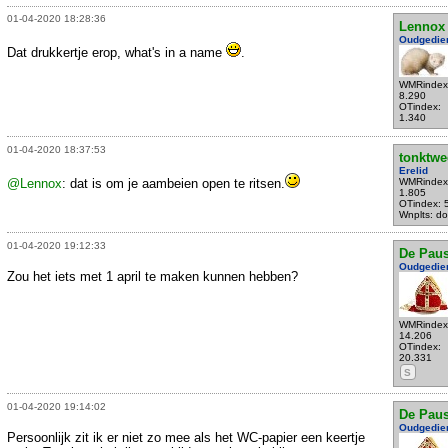
01-04-2020 18:28:36
Lennox
Oudgedie
Dat drukkertje erop, what's in a name
.
WMRindex
8.290
OTindex:
1.340
01-04-2020 18:37:53
tonktwe
Erelid
@Lennox
: dat is om je aambeien open te ritsen.
WMRindex
1.805
OTindex: 
Wnplts: do
01-04-2020 19:12:33
De Pau
Oudgedie
Zou het iets met 1 april te maken kunnen hebben?
WMRindex
14.206
OTindex:
20.331
S
01-04-2020 19:14:02
De Pau
Oudgedie
Persoonlijk zit ik er niet zo mee als het WC-papier een keertje