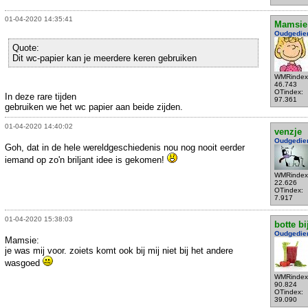
01-04-2020 14:35:41
Mamsie
Oudgedie
Quote:
Dit wc-papier kan je meerdere keren gebruiken
WMRindex
46.743
OTindex:
In deze rare tijden
97.361
gebruiken we het wc papier aan beide zijden.
01-04-2020 14:40:02
venzje
Oudgedie
Goh, dat in de hele wereldgeschiedenis nou nog nooit eerder
iemand op zo'n briljant idee is gekomen!
WMRindex
22.626
OTindex:
7.917
01-04-2020 15:38:03
botte bi
Oudgedie
Mamsie:
je was mij voor. zoiets komt ook bij mij niet bij het andere
wasgoed
WMRindex
90.824
OTindex:
39.090