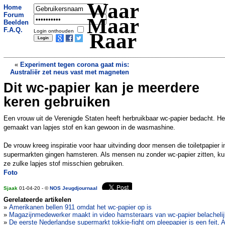
Waar
Home
Forum
Maar
Beelden
F.A.Q.
Login onthouden
Raar
«
Experiment tegen corona gaat mis:
Australiër zet neus vast met magneten
Dit wc-papier kan je meerdere
Twitter verwijdert video's van
Braziliaanse president
»
keren gebruiken
Een vrouw uit de Verenigde Staten heeft herbruikbaar wc-papier bedacht. He
gemaakt van lapjes stof en kan gewoon in de wasmashine.
De vrouw kreeg inspiratie voor haar uitvinding door mensen die toiletpapier i
supermarkten gingen hamsteren. Als mensen nu zonder wc-papier zitten, k
ze zulke lapjes stof misschien gebruiken.
Foto
Sjaak
01-04-20 - ©
NOS Jeugdjournaal
Gerelateerde artikelen
»
Amerikanen bellen 911 omdat het wc-papier op is
»
Magazijnmedewerker maakt in video hamsteraars van wc-papier belachelij
»
De eerste Nederlandse supermarkt tokkie-fight om pleepapier is een feit, 