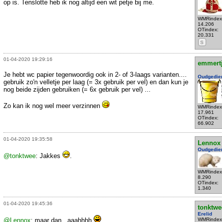
op is. Tenslotte heb ik nog altijd een wit petje bij me.
WMRindex
14.206
OTindex:
20.331
S
01-04-2020 19:29:16
emmert
Je hebt wc papier tegenwoordig ook in 2- of 3-laags varianten....
Oudgedie
gebruik zo'n velletje per laag (= 3x gebruik per vel) en dan kun je
nog beide zijden gebruiken (= 6x gebruik per vel) ...
Zo kan ik nog wel meer verzinnen
WMRindex
17.961
OTindex:
66.902
01-04-2020 19:35:58
Lennox
Oudgedie
@tonktwee
: Jakkes
.
WMRindex
8.290
OTindex:
1.340
01-04-2020 19:45:36
tonktwe
Erelid
@Lennox
: maar dan.. aaahhhh
WMRindex