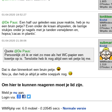
1.805
OTindex: 
Wnplts: do
01-04-2020 19:52:27
tonktwe
Erelid
@De Paus
: Een half uur geleden was jouw reaktie, heb je nu
WMRindex
1.805
een bruin petje? Even onder de kraan afspoelen, de lastige
OTindex: 
stukjes onder je nagels met je tanden verwijderen en,
Wnplts: do
hopsa;'cacas in plantis'.
01-04-2020 21:38:06
submar
Erelid
Quote
@De Paus
:
Persoonlijk zit ik er niet zo mee als het WC-papier een
keertje op is. Tenslotte heb ik nog altijd een wit petje bij me.
WMRindex
1.316
OTindex: 
Dat is dan binnenkort een bruin petje.
Nou ja, dan heb je altijd je witte soepjurk nog.
Om hier te kunnen reageren moet je lid zijn.
Meld je
nu
aan.
Login via:
WMRphp ver. 6.0 mobiel -
0.10545
secs -
Normale versie