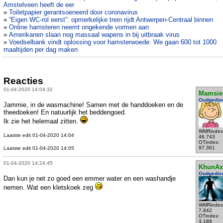
Amstelveen heeft de eer
»
Toiletpapier gerantsoeneerd door coronavirus
»
“Eigen WC-rol eerst”: opmerkelijke trein rijdt Antwerpen-Centraal binnen
»
Online hamsteren neemt ongekende vormen aan
»
Amerikanen slaan nog massaal wapens in bij uitbraak virus
»
Voedselbank vindt oplossing voor hamsterwoede: We gaan 600 tot 1000
maaltijden per dag maken
Reacties
01-04-2020 14:04:32
Mamsie
Oudgedie
Jammie, in de wasmachine! Samen met de handdoeken en de
theedoeken! En natuurlijk het beddengoed.
Ik zie het helemaal zitten.
WMRindex
Laatste edit 01-04-2020 14:04
46.743
OTindex:
97.361
Laatste edit 01-04-2020 14:05
01-04-2020 14:24:45
KhunAx
Oudgedie
Dan kun je net zo goed een emmer water en een washandje
nemen. Wat een kletskoek zeg
WMRindex
7.842
OTindex:
3.189