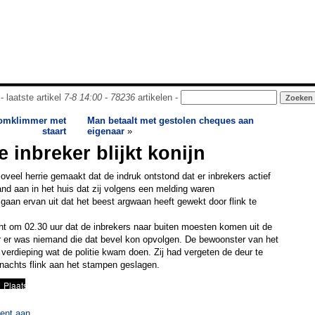
- laatste artikel
7-8 14:00
-
78236
artikelen -
oomklimmer met
Man betaalt met gestolen cheques aan
staart
eigenaar
»
 inbreker blijkt konijn
oveel herrie gemaakt dat de indruk ontstond dat er inbrekers actief
and aan in het huis dat zij volgens een melding waren
aan ervan uit dat het beest argwaan heeft gewekt door flink te
t om 02.30 uur dat de inbrekers naar buiten moesten komen uit de
 er was niemand die dat bevel kon opvolgen. De bewoonster van het
 verdieping wat de politie kwam doen. Zij had vergeten de deur te
s nachts flink aan het stampen geslagen.
ent aan