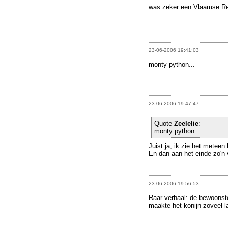
was zeker een Vlaamse R
23-06-2006 19:41:03
monty python...
23-06-2006 19:47:47
Quote
Zeelelie
:
monty python...
Juist ja, ik zie het metee
En dan aan het einde zo'n
23-06-2006 19:56:53
Raar verhaal: de bewoonster
maakte het konijn zoveel 