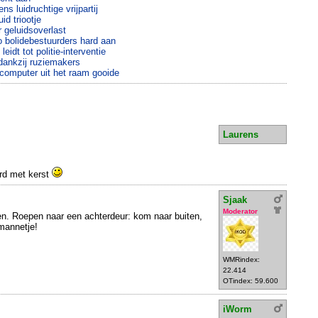
s luidruchtige vrijpartij
id triootje
r geluidsoverlast
o bolidebestuurders hard aan
idt tot politie-interventie
dankzij ruziemakers
computer uit het raam gooide
Laurens
rd met kerst
Sjaak
Moderator
en. Roepen naar een achterdeur: kom naar buiten,
 mannetje!
WMRindex:
22.414
OTindex: 59.600
iWorm