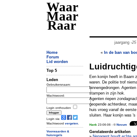
Waar
Maar
Raar
jaargang
-25
Home
«
In de ban van b
Forum
Lid worden
Luidruchtige
Top 5
Een konijn heeft in Baarn z
Leden
waren. De politie trof niem
Gebruikersnaam:
binnengedrongen. Agenten g
stampen in zijn hok.
Wachtwoord:
Agenten riepen zondagnach
geopende achterdeur, maar
Login onthouden
huis vroeg vanaf de eerste
sluiten. Haar konijn was '
Login via:
Wachtwoord
vergeten
.
Hank
23-06-06 - ©
Novum
Gerelateerde artikelen
Voorwaarden &
huisregels
»
Nepagent houdt echte ag