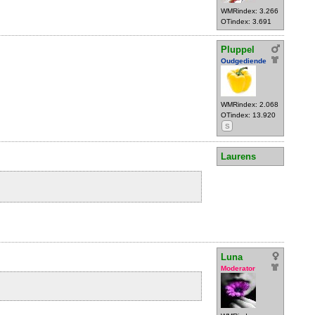
WMRindex: 3.266
OTindex: 3.691
Pluppel
Oudgediende
WMRindex: 2.068
OTindex: 13.920
S
Laurens
Luna
Moderator