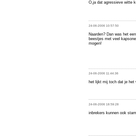
O,ja dat agressieve witte k
24-06-2006 10:57:50
Naarden? Dan was het een 
beestjes met veel kapsones
mogen!
24-06-2006 11:44:36
het lijkt mij toch dat je he
24-06-2006 18:59:28
inbrekers kunnen ook sta