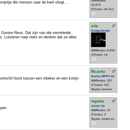
WMRindex:
onijntje die mensen naar de keel vliegt....
23.879
OTindex: 45.412
S
mla
Oudgediende
Gooise Reus. Dat zijn van die vervelende
. Luisteren naar niets en denken dat ze alles
WMRindex: 8.856
OTindex: 16
S
Ricardo
finalist MPPV 06
t verschil hoort tussen een inbeker en een konijn
WMRindex: 267
OTindex: 287
Wnplts: Arnhem
legolas
Junior lid
mpen
WMRindex: 23
OTindex: 0
Wnplts: berkel en
S