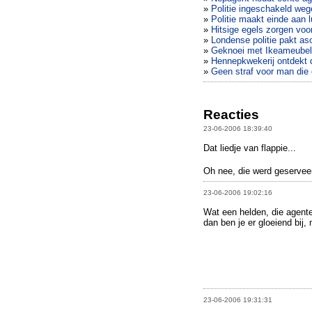
»
Politie ingeschakeld wegen
»
Politie maakt einde aan lu
»
Hitsige egels zorgen voo
»
Londense politie pakt as
»
Geknoei met Ikeameubel le
»
Hennepkwekerij ontdekt 
»
Geen straf voor man die 
Reacties
23-06-2006 18:39:40
Dat liedje van flappie...
Oh nee, die werd geservee
23-06-2006 19:02:16
Wat een helden, die agent
dan ben je er gloeiend bij,
23-06-2006 19:31:31