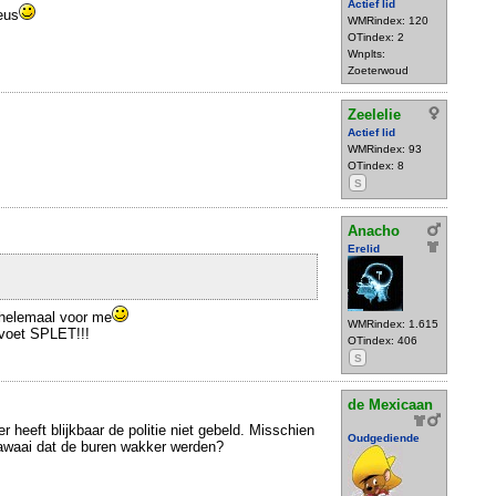
Actief lid
eus
WMRindex: 120
OTindex: 2
Wnplts:
Zoeterwoud
Zeelelie
Actief lid
WMRindex: 93
OTindex: 8
S
Anacho
Erelid
n helemaal voor me
WMRindex: 1.615
 voet SPLET!!!
OTindex: 406
S
de Mexicaan
 heeft blijkbaar de politie niet gebeld. Misschien
Oudgediende
lawaai dat de buren wakker werden?