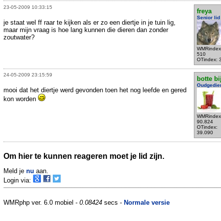
23-05-2009 10:33:15
freya
Senior lid
je staat wel ff raar te kijken als er zo een diertje in je tuin lig,
maar mijn vraag is hoe lang kunnen die dieren dan zonder
zoutwater?
WMRindex
510
OTindex: 
24-05-2009 23:15:59
botte bi
Oudgedie
mooi dat het diertje werd gevonden toen het nog leefde en gered
kon worden
WMRindex
90.824
OTindex:
39.090
Om hier te kunnen reageren moet je lid zijn.
Meld je
nu
aan.
Login via:
WMRphp ver. 6.0 mobiel -
0.08424
secs -
Normale versie