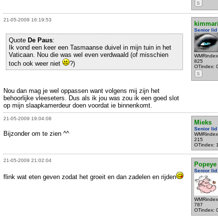
S
21-05-2009 16:19:53
kimmar
Senior lid
Quote
De Paus
:
Ik vond een keer een Tasmaanse duivel in mijn tuin in het
Vaticaan. Nou die was wel even verdwaald (of misschien
WMRindex
825
toch ook weer niet
?)
OTindex: 
S
Nou dan mag je wel oppassen want volgens mij zijn het
behoorlijke vleeseters. Dus als ik jou was zou ik een goed slot
op mijn slaapkamerdeur doen voordat ie binnenkomt.
21-05-2009 19:04:08
Mieks
Senior lid
Bijzonder om te zien ^^
WMRindex
215
OTindex: 
21-05-2009 21:02:04
Popeye
Senior lid
flink wat eten geven zodat het groeit en dan zadelen en rijden
WMRindex
787
OTindex: 