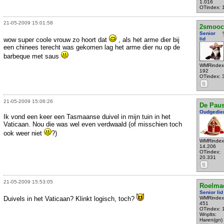
1.016
OTindex: 
21-05-2009 15:01:58
2smooc
Senior
wow super coole vrouw zo hoort dat
, als het arme dier bij
lid
een chinees terecht was gekomen lag het arme dier nu op de
barbeque met saus
WMRindex
192
OTindex: 
S
21-05-2009 15:06:26
De Pau
Oudgedie
Ik vond een keer een Tasmaanse duivel in mijn tuin in het
Vaticaan. Nou die was wel even verdwaald (of misschien toch
ook weer niet
?)
WMRindex
14.206
OTindex:
20.331
S
21-05-2009 15:53:05
Roelma
Senior lid
Duivels in het Vaticaan? Klinkt logisch, toch?
WMRindex
451
OTindex: 
Wnplts:
Haren(gn)