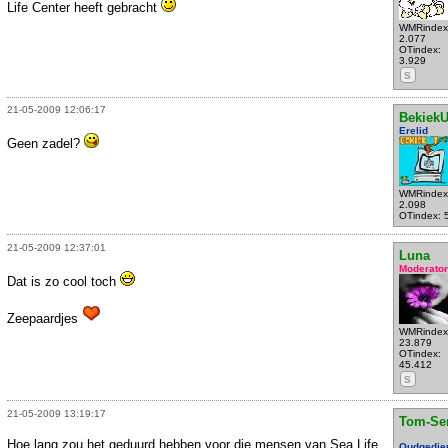
Life Center heeft gebracht
WMRindex
2.077
OTindex:
3.929
S
21-05-2009 12:06:17
Bekiek
Erelid
Geen zadel?
WMRindex
2.098
OTindex: 
21-05-2009 12:37:01
Luna
Moderator
Dat is zo cool toch
Zeepaardjes
WMRindex
23.879
OTindex:
45.412
S
21-05-2009 13:19:17
Tom-Se
Hoe lang zou het geduurd hebben voor die mensen van Sea Life
Oudgedie