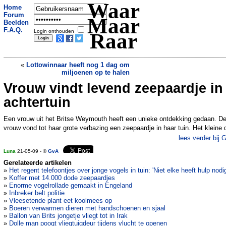
Waar
Home
Forum
Maar
Beelden
F.A.Q.
Login onthouden
Raar
«
Lottowinnaar heeft nog 1 dag om
miljoenen op te halen
Vrouw vindt levend zeepaardje in
Video toont tiener die bevalt op
speelplaats
»
achtertuin
Een vrouw uit het Britse Weymouth heeft een unieke ontdekking gedaan. D
vrouw vond tot haar grote verbazing een zeepaardje in haar tuin. Het kleine 
lees verder bij 
Luna
21-05-09 - ©
GvA
Gerelateerde artikelen
»
Het regent telefoontjes over jonge vogels in tuin: 'Niet elke heeft hulp nodig
»
Koffer met 14.000 dode zeepaardjes
»
Enorme vogelrollade gemaakt in Engeland
»
Inbreker belt politie
»
Vleesetende plant eet koolmees op
»
Boeren verwarmen dieren met handschoenen en sjaal
»
Ballon van Brits jongetje vliegt tot in Irak
»
Dolle man poogt vliegtuigdeur tijdens vlucht te openen