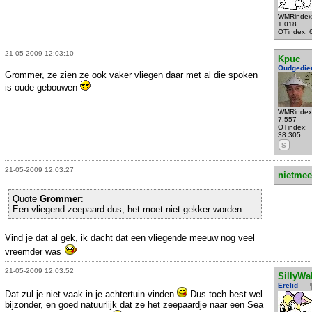
WMRindex
1.018
OTindex: 
21-05-2009 12:03:10
Kpuc
Oudgedie
Grommer, ze zien ze ook vaker vliegen daar met al die spoken
is oude gebouwen
WMRindex
7.557
OTindex:
38.305
S
21-05-2009 12:03:27
nietmee
Quote
Grommer
:
Een vliegend zeepaard dus, het moet niet gekker worden.
Vind je dat al gek, ik dacht dat een vliegende meeuw nog veel
vreemder was
21-05-2009 12:03:52
SillyWa
Erelid
Dat zul je niet vaak in je achtertuin vinden
Dus toch best wel
bijzonder, en goed natuurlijk dat ze het zeepaardje naar een Sea