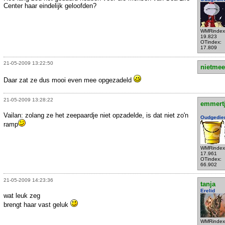
Center haar eindelijk geloofden?
WMRindex
19.823
OTindex:
17.809
21-05-2009 13:22:50
nietmee
Daar zat ze dus mooi even mee opgezadeld
21-05-2009 13:28:22
emmert
Vailan: zolang ze het zeepaardje niet opzadelde, is dat niet zo'n
Oudgedie
ramp
WMRindex
17.961
OTindex:
66.902
21-05-2009 14:23:36
tanja
Erelid
wat leuk zeg
brengt haar vast geluk
WMRindex