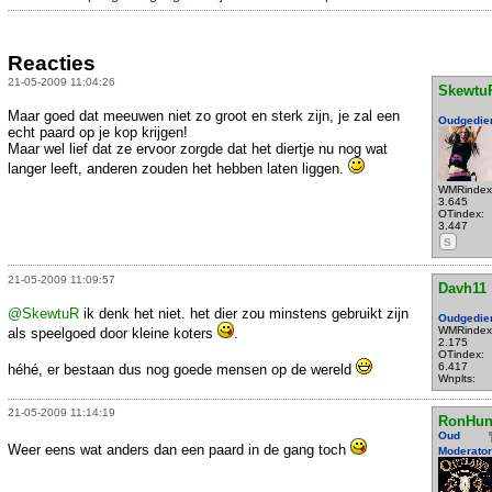
Reacties
21-05-2009 11:04:26
Skewtu
Maar goed dat meeuwen niet zo groot en sterk zijn, je zal een
Oudgedie
echt paard op je kop krijgen!
Maar wel lief dat ze ervoor zorgde dat het diertje nu nog wat
langer leeft, anderen zouden het hebben laten liggen.
WMRindex
3.645
OTindex:
3.447
S
21-05-2009 11:09:57
Davh11
@SkewtuR
ik denk het niet. het dier zou minstens gebruikt zijn
Oudgedie
WMRindex
als speelgoed door kleine koters
.
2.175
OTindex:
6.417
héhé, er bestaan dus nog goede mensen op de wereld
Wnplts:
21-05-2009 11:14:19
RonHun
Oud
Weer eens wat anders dan een paard in de gang toch
Moderator