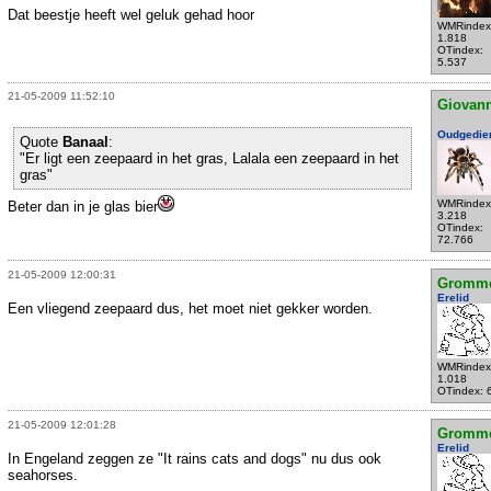
Dat beestje heeft wel geluk gehad hoor
WMRindex
1.818
OTindex:
5.537
21-05-2009 11:52:10
Giovann
Oudgedie
Quote
Banaal
:
"Er ligt een zeepaard in het gras, Lalala een zeepaard in het
gras"
WMRindex
Beter dan in je glas bier
3.218
OTindex:
72.766
21-05-2009 12:00:31
Gromm
Erelid
Een vliegend zeepaard dus, het moet niet gekker worden.
WMRindex
1.018
OTindex: 
21-05-2009 12:01:28
Gromm
Erelid
In Engeland zeggen ze "It rains cats and dogs" nu dus ook
seahorses.