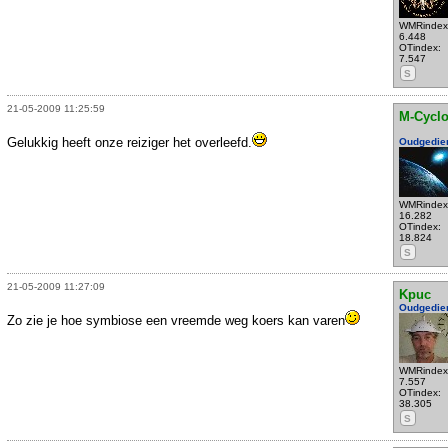
WMRindex
6.448
OTindex:
7.547
S
21-05-2009 11:25:59
M-Cycl
Gelukkig heeft onze reiziger het overleefd.
Oudgedie
WMRindex
16.282
OTindex:
18.824
S
21-05-2009 11:27:09
Kpuc
Oudgedie
Zo zie je hoe symbiose een vreemde weg koers kan varen
WMRindex
7.557
OTindex:
38.305
S