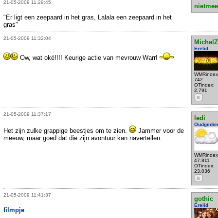
21-05-2009 11:29:45
nietmee
"Er ligt een zeepaard in het gras, Lalala een zeepaard in het
gras"
21-05-2009 11:32:04
MichelZ
Erelid
Ow, wat oké!!!! Keurige actie van mevrouw Warr!
WMRindex
742
OTindex:
2.791
S
21-05-2009 11:37:17
ledi
Oudgedie
Het zijn zulke grappige beestjes om te zien.
Jammer voor de
meeuw, maar goed dat die zijn avontuur kan navertellen.
WMRindex
47.811
OTindex:
23.036
S
21-05-2009 11:41:37
gothic
Erelid
filmpje