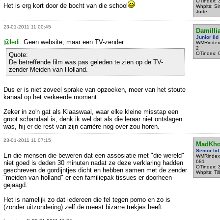
OTindex: 
Het is erg kort door de bocht van die school
Wnplts: Si
Jutte
23-01-2011 11:00:45
Damilli
Junior lid
@ledi
: Geen website, maar een TV-zender.
WMRindex
2
OTindex: 
Quote:
De betreffende film was pas geleden te zien op de TV-
zender Meiden van Holland.
Dus er is niet zoveel sprake van opzoeken, meer van het stoute
kanaal op het verkeerde moment.
Zeker in zo'n gat als Klaaswaal, waar elke kleine misstap een
groot schandaal is, denk ik wel dat als die leraar niet ontslagen
was, hij er de rest van zijn carrière nog over zou horen.
23-01-2011 11:07:15
MadKho
Senior lid
En die mensen die beweren dat een assosiatie met "die wereld"
WMRindex
681
niet goed is deden 30 minuten nadat ze deze verklaring hadden
OTindex: 
geschreven de gordijntjes dicht en hebben samen met de zender
Wnplts: Ti
"meiden van holland" er een familiepak tissues er doorheen
gejaagd.
Het is namelijk zo dat iedereen die fel tegen porno en zo is
(zonder uitzondering) zelf de meest bizarre trekjes heeft.