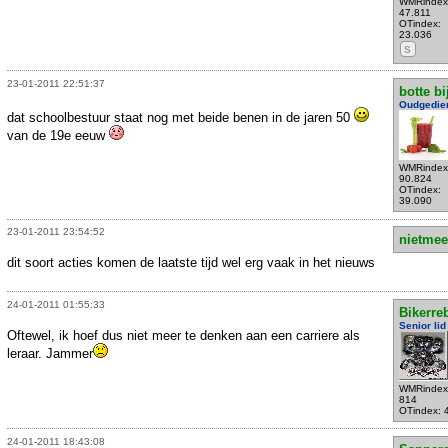
WMRindex
47.811
OTindex:
23.036
S
23-01-2011 22:51:37
botte bi
Oudgedie
dat schoolbestuur staat nog met beide benen in de jaren 50
van de 19e eeuw
WMRindex
90.824
OTindex:
39.090
23-01-2011 23:54:52
nietmee
dit soort acties komen de laatste tijd wel erg vaak in het nieuws
24-01-2011 01:55:33
Bikerre
Senior lid
Oftewel, ik hoef dus niet meer te denken aan een carriere als
leraar. Jammer
WMRindex
814
OTindex: 
24-01-2011 18:43:08