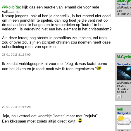
analog
Senior lid
@KolibRia
: kijk das een reactie van iemand die voor rede
WMRindex
234
vatbaar is.
OTindex: 
Komop jongens, ook al ben je christelijk, is het moreel niet goed
om in een pornofilm te spelen. dan nog hoef je die vent niet op
de schandpaal te hangen en te veroordelen op 'fouten' in het
verleden.. is vergeving niet een key element in het christendom?
Als deze leraar, nog steeds in pornofilms zou spelen, vol trots
zou dr over zou zijn en zichzelf christen zou noemen heeft deze
schoolleiding recht van spreken.
23-01-2011 21:14:05
M-Cycl
Ik zie dat verklikgesprek al voor me. "Zeg, ik was laatst porno
Oudgedie
aan het kijken en je raadt nooit wie ik toen tegenkwam."
WMRindex
16.282
OTindex:
18.824
S
23-01-2011 21:16:28
ledi
Oudgedie
Jaja, nou vertaal dat woordtje "laatst" maar met "zojuist".
Een klikspaan moet zoiets altijd direct kwijt.