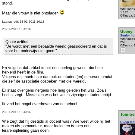
stond.
WMRindex
1.112
Maar die vrouw is niet ontslagen
OTindex: 
Laatste edit 23-01-2011 10:18
23-01-2011 10:42:39
Goeny
Senior lid
WMRindex
Quote
artikel
:
258
OTindex: 
"Je wordt met een bepaalde wereld geassocieerd en dat is
S
voor het onderwijs niet goed."
En volgens dat artikel is het een leerling geweest die hem
herkend heeft in de film.
Volgens mij moeten ze dan ook de student(en) schorsen omdat
die zelf de associatie opzoeken met die 'wereld'.
Er staat overigens nergens hoe lang geleden het was. Zoals
Ledi al zegt.. Misschien was het wel in zijn eigen studententijd.
Ik vind het nogal overdreven van de school.
23-01-2011 10:43:32
Tom-Se
Wie zegt dat hij destijds al docent was? Wie weet wilde hij het
Oudgedie
maken als pornoacteur, maar faalde en is toen een
lerarenopleiding gaan doen.