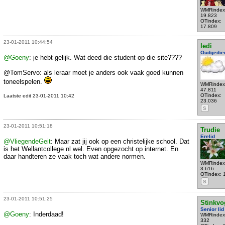
WMRindex
19.823
OTindex:
17.809
23-01-2011 10:44:54
ledi
Oudgedie
@Goeny
: je hebt gelijk. Wat deed die student op die site????
@TomServo: als leraar moet je anders ook vaak goed kunnen
toneelspelen.
WMRindex
47.811
OTindex:
Laatste edit 23-01-2011 10:42
23.036
S
23-01-2011 10:51:18
Trudie
Erelid
@VliegendeGeit
: Maar zat jij ook op een christelijke school. Dat
is het Wellantcollege nl wel. Even opgezocht op internet. En
daar handteren ze vaak toch wat andere normen.
WMRindex
3.616
OTindex: 
S
23-01-2011 10:51:25
Stinkvo
Senior lid
@Goeny
: Inderdaad!
WMRindex
332