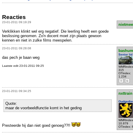
Reacties
23-01-2011 09:19:29
nietmee
Verklikken klinkt wel erg negatief. Die leerling heeft een goede
beslissing genomen. Zo'n docent moet zijn plaats gewoon
kennen en niet in zulke films meespelen.
23-01-2011 09:28:08
bashu
Senior lid
das pech je baan weg
Laatste edit 23-01-2011 09:25
WMRindex
315
OTindex:
1.234
T
S
23-01-2011 09:34:25
nxttrain
Oudgedie
Quote:
maar de voorbeeldfunctie komt in het geding
WMRindex
10.879
Presteerde hij dan niet goed genoeg??!!
OTindex: 