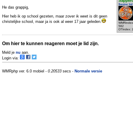
Sapperd
Senior lid
He das grappig,
Hier heb ik op school gezeten, maar zover ik weet is dit geen
christelijke school, maar ja is ook al weer 17 jaar geleden.
WMRindex
582
OTindex: 
Om hier te kunnen reageren moet je lid zijn.
Meld je
nu
aan.
Login via:
WMRphp ver. 6.0 mobiel -
0.20533
secs -
Normale versie