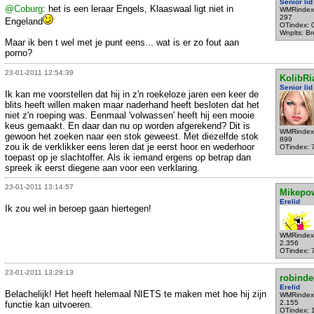
Senior lid
@Coburg
: het is een leraar Engels, Klaaswaal ligt niet in
WMRindex
297
Engeland
OTindex: 
Wnplts: B
Maar ik ben t wel met je punt eens... wat is er zo fout aan
porno?
23-01-2011 12:54:39
KolibRi
Senior lid
Ik kan me voorstellen dat hij in z'n roekeloze jaren een keer de
blits heeft willen maken maar naderhand heeft besloten dat het
niet z'n roeping was. Eenmaal 'volwassen' heeft hij een mooie
keus gemaakt. En daar dan nu op worden afgerekend? Dit is
WMRindex
gewoon het zoeken naar een stok geweest. Met diezelfde stok
899
zou ik de verklikker eens leren dat je eerst hoor en wederhoor
OTindex: 
toepast op je slachtoffer. Als ik iemand ergens op betrap dan
spreek ik eerst diegene aan voor een verklaring.
23-01-2011 13:14:57
Mikepo
Erelid
Ik zou wel in beroep gaan hiertegen!
WMRindex
2.356
OTindex: 
23-01-2011 13:29:13
robind
Erelid
Belachelijk! Het heeft helemaal NIETS te maken met hoe hij zijn
WMRindex
2.155
functie kan uitvoeren.
OTindex: 