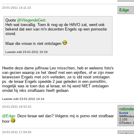
23-01-2011 14:11:22
Edge
Quote
@VliegendeGeit
:
Heh wat toevallig. Toen ik nog op de HAVO zat, werd ook
bekend dat een van m'n docenten Engels op een pornosite
stond.
Maar die vrouw is niet ontslagen
Laatste edit 23-01-2011 10:18
Heette deze dame juffrouw Leo misschien, heb er weleens foto's
van gezien waarop ze het 'deed' met een wijnfles, of er zijn meer
leraressen Engels met zo'n verleden, ze is idd nooit ontslagen.
ps. de leraar Engels speelde 2 jaar geleden in een pornofilm,
mogelijk was ie toen dus al leraar, en hij word NIET ontslagen
omdat hij niks strafbaars heeft gedaan
Laatste edit 23-01-2011 14:14
23-01-2011 16:52:22
robind
Erelid
@Edge
: Deze leraar wel dan? Volgens mij is porno niet strafbaar
WMRindex
2.155
hoor
OTindex: 
23-01-2011 17:04:54