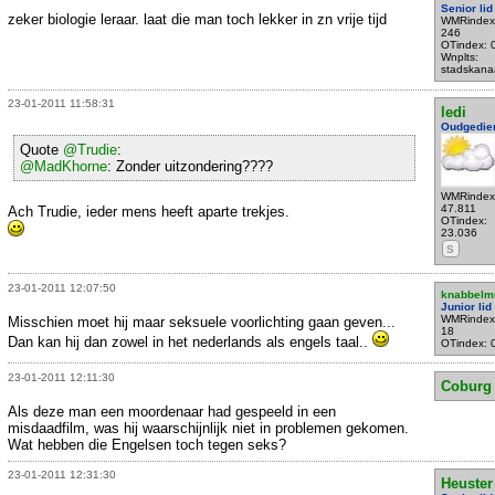
Senior lid
zeker biologie leraar. laat die man toch lekker in zn vrije tijd
WMRindex
246
OTindex: 
Wnplts:
stadskana
23-01-2011 11:58:31
ledi
Oudgedie
Quote
@Trudie
:
@MadKhorne
: Zonder uitzondering????
WMRindex
47.811
Ach Trudie, ieder mens heeft aparte trekjes.
OTindex:
23.036
S
23-01-2011 12:07:50
knabbelm
Junior lid
WMRindex
Misschien moet hij maar seksuele voorlichting gaan geven...
18
Dan kan hij dan zowel in het nederlands als engels taal..
OTindex: 
23-01-2011 12:11:30
Coburg
Als deze man een moordenaar had gespeeld in een
misdaadfilm, was hij waarschijnlijk niet in problemen gekomen.
Wat hebben die Engelsen toch tegen seks?
23-01-2011 12:31:30
Heuster