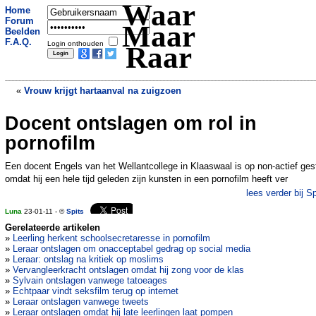
Waar
Home
Forum
Maar
Beelden
F.A.Q.
Login onthouden
Raar
«
Vrouw krijgt hartaanval na zuigzoen
Docent ontslagen om rol in
Ophef over stropdas
»
pornofilm
Een docent Engels van het Wellantcollege in Klaaswaal is op non-actief ges
omdat hij een hele tijd geleden zijn kunsten in een pornofilm heeft ver
lees verder bij Sp
Luna
23-01-11 - ©
Spits
Gerelateerde artikelen
»
Leerling herkent schoolsecretaresse in pornofilm
»
Leraar ontslagen om onacceptabel gedrag op social media
»
Leraar: ontslag na kritiek op moslims
»
Vervangleerkracht ontslagen omdat hij zong voor de klas
»
Sylvain ontslagen vanwege tatoeages
»
Echtpaar vindt seksfilm terug op internet
»
Leraar ontslagen vanwege tweets
»
Leraar ontslagen omdat hij late leerlingen laat pompen