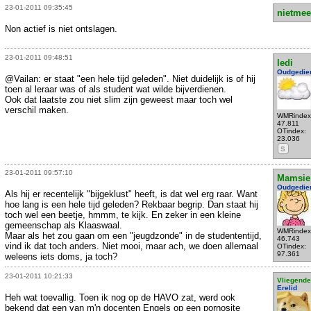
23-01-2011 09:35:45
nietmee
Non actief is niet ontslagen.
23-01-2011 09:48:51
ledi
Oudgedie
@Vailan: er staat "een hele tijd geleden". Niet duidelijk is of hij
toen al leraar was of als student wat wilde bijverdienen.
Ook dat laatste zou niet slim zijn geweest maar toch wel
verschil maken.
WMRindex
47.811
OTindex:
23.036
S
23-01-2011 09:57:10
Mamsie
Oudgedie
Als hij er recentelijk "bijgeklust" heeft, is dat wel erg raar. Want
hoe lang is een hele tijd geleden? Rekbaar begrip. Dan staat hij
toch wel een beetje, hmmm, te kijk. En zeker in een kleine
gemeenschap als Klaaswaal.
WMRindex
Maar als het zou gaan om een "jeugdzonde" in de studententijd,
46.743
vind ik dat toch anders. Niet mooi, maar ach, we doen allemaal
OTindex:
97.361
weleens iets doms, ja toch?
23-01-2011 10:21:33
Vliegende
Erelid
Heh wat toevallig. Toen ik nog op de HAVO zat, werd ook
bekend dat een van m'n docenten Engels op een pornosite