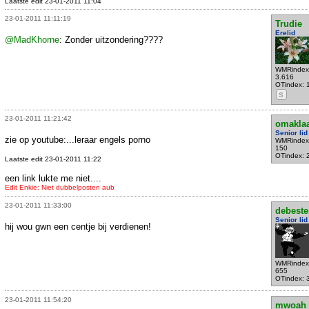
Laatste edit 23-01-2011 11:04
23-01-2011 11:11:19
Trudie
Erelid
@MadKhorne
: Zonder uitzondering????
WMRindex
3.616
OTindex: 
S
23-01-2011 11:21:42
omaklaa
Senior lid
zie op youtube:...leraar engels porno
WMRindex
150
OTindex: 
Laatste edit 23-01-2011 11:22
een link lukte me niet....
Edit Enkie: Niet dubbelposten aub
23-01-2011 11:33:00
debeste
Senior lid
hij wou gwn een centje bij verdienen!
WMRindex
655
OTindex: 
23-01-2011 11:54:20
mwoah