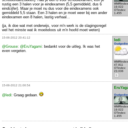
rustig een 3 halen voor je eindexamen (5,5 gemiddeld, dus 6
WMRindex
19.022
eindcijfer). Maar je moet nu dus voor die eindexamens ook
OTindex:
gemiddeld 5,5 staan. Een 3 halen en je moet weer bij een ander
1.455
eindexamen een 8 halen, lastig verhaal...
(ja, ik doe wat met onderwijs, voor m'n werk is de slagingsregel
wel het minste wat ik moeiteloos uit m'n hoofd moet weten)
15-06-2012 20:41:12
ledi
Oudgedie
@Grouse
:
@EruYagami
: bedankt voor de uitleg. Ik was het
even vergeten.
WMRindex
47.811
OTindex:
23.036
S
15-06-2012 21:00:54
EruYag
@ledi
: Graag gedaan.
Oudgedie
WMRindex
19.022
OTindex:
1.455