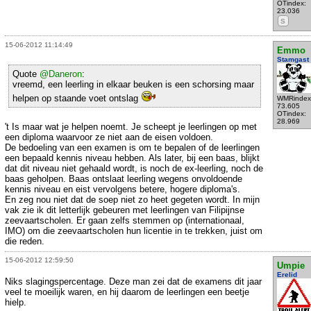
OTindex:
23.036
S
15-06-2012 11:14:49
Emmo
Stamgast
Quote
@Daneron
:
vreemd, een leerling in elkaar beuken is een schorsing maar
helpen op staande voet ontslag
WMRindex
73.605
OTindex:
28.969
't Is maar wat je helpen noemt. Je scheept je leerlingen op met
een diploma waarvoor ze niet aan de eisen voldoen.
De bedoeling van een examen is om te bepalen of de leerlingen
een bepaald kennis niveau hebben. Als later, bij een baas, blijkt
dat dit niveau niet gehaald wordt, is noch de ex-leerling, noch de
baas geholpen. Baas ontslaat leerling wegens onvoldoende
kennis niveau en eist vervolgens betere, hogere diploma's.
En zeg nou niet dat de soep niet zo heet gegeten wordt. In mijn
vak zie ik dit letterlijk gebeuren met leerlingen van Filipijnse
zeevaartscholen. Er gaan zelfs stemmen op (internationaal,
IMO) om die zeevaartscholen hun licentie in te trekken, juist om
die reden.
15-06-2012 12:59:50
Umpie
Erelid
Niks slagingspercentage. Deze man zei dat de examens dit jaar
veel te moeilijk waren, en hij daarom de leerlingen een beetje
hielp.