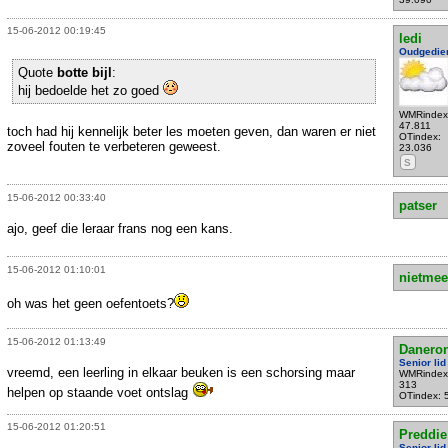
15-06-2012 00:19:45
ledi
Oudgedie
Quote
botte bijl
:
hij bedoelde het zo goed
WMRindex
47.811
toch had hij kennelijk beter les moeten geven, dan waren er niet
OTindex:
zoveel fouten te verbeteren geweest.
23.036
S
15-06-2012 00:33:40
patser
ajo, geef die leraar frans nog een kans.
15-06-2012 01:10:01
nietmee
oh was het geen oefentoets?
15-06-2012 01:13:49
Danero
Senior lid
vreemd, een leerling in elkaar beuken is een schorsing maar
WMRindex
313
helpen op staande voet ontslag
OTindex: 
15-06-2012 01:20:51
Preddie
Senior lid