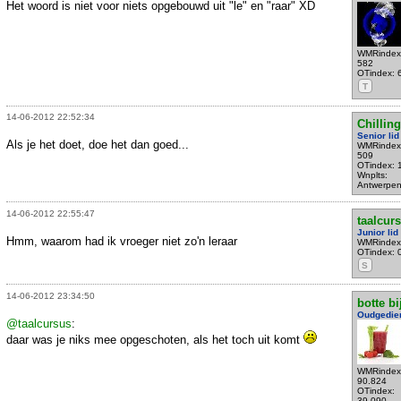
Het woord is niet voor niets opgebouwd uit "le" en "raar" XD
WMRindex
582
OTindex: 
T
14-06-2012 22:52:34
Chillin
Senior lid
Als je het doet, doe het dan goed...
WMRindex
509
OTindex: 
Wnplts:
Antwerpe
14-06-2012 22:55:47
taalcur
Junior lid
Hmm, waarom had ik vroeger niet zo'n leraar
WMRindex
OTindex: 
S
14-06-2012 23:34:50
botte bi
Oudgedie
@taalcursus
:
daar was je niks mee opgeschoten, als het toch uit komt
WMRindex
90.824
OTindex:
39.090