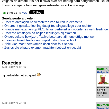
Volgens de directeur is het nieuws over het bedrog hard aangekomen. De le
Frans is volgens hem een gewaardeerde docent en collega.
ledi
14-06-12 - ©
NOS
Gerelateerde artikelen
»
Docent ontslagen na verbeteren van fouten in examens
»
Onterecht gezakte leerling daagt toetsingscollege voor rechter
»
Fraude met examen op VLC: leraar verbetert antwoorden in werk leerlinge
»
Docente ontslagen na helpen leerlingen bij examen
»
Onderzoekers bewijzen: Taalverbeteraars zijn onprettige mensen
»
Examen twaalf leerlingen ongeldig door fout school
»
Hele klas moet herexamen doen door fout school
»
Zusjes die elkaars examen maakten betrapt en gezakt
Reacties
14-06-2012 22:33:06
botte bi
Oudgedie
hij bedoelde het zo goed
WMRindex
90.824
OTindex:
39.090
14-06-2012 22:46:50
flexmen
Senior lid