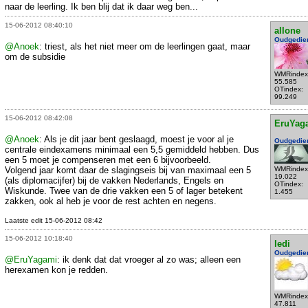
naar de leerling. Ik ben blij dat ik daar weg ben...
15-06-2012 08:40:10
allone
Oudgedie
@Anoek
: triest, als het niet meer om de leerlingen gaat, maar
om de subsidie
WMRindex
55.585
OTindex:
99.249
15-06-2012 08:42:08
EruYag
@Anoek
: Als je dit jaar bent geslaagd, moest je voor al je
Oudgedie
centrale eindexamens minimaal een 5,5 gemiddeld hebben. Dus
een 5 moet je compenseren met een 6 bijvoorbeeld.
Volgend jaar komt daar de slagingseis bij van maximaal een 5
WMRindex
19.022
(als diplomacijfer) bij de vakken Nederlands, Engels en
OTindex:
Wiskunde. Twee van de drie vakken een 5 of lager betekent
1.455
zakken, ook al heb je voor de rest achten en negens.
Laatste edit 15-06-2012 08:42
15-06-2012 10:18:40
ledi
Oudgedie
@EruYagami
: ik denk dat dat vroeger al zo was; alleen een
herexamen kon je redden.
WMRindex
47.811