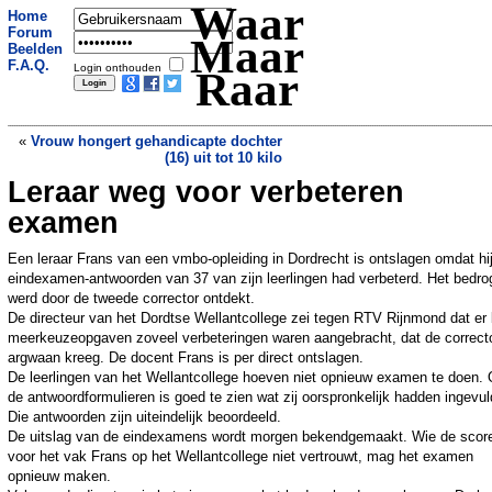
Waar
Home
Forum
Maar
Beelden
F.A.Q.
Login onthouden
Raar
«
Vrouw hongert gehandicapte dochter
(16) uit tot 10 kilo
Leraar weg voor verbeteren
Spuitgasten halen na 5 uur wroeten kat
uit schoorsteen
»
examen
Een leraar Frans van een vmbo-opleiding in Dordrecht is ontslagen omdat hi
eindexamen-antwoorden van 37 van zijn leerlingen had verbeterd. Het bedro
werd door de tweede corrector ontdekt.
De directeur van het Dordtse Wellantcollege zei tegen RTV Rijnmond dat er 
meerkeuzeopgaven zoveel verbeteringen waren aangebracht, dat de correct
argwaan kreeg. De docent Frans is per direct ontslagen.
De leerlingen van het Wellantcollege hoeven niet opnieuw examen te doen.
de antwoordformulieren is goed te zien wat zij oorspronkelijk hadden ingevul
Die antwoorden zijn uiteindelijk beoordeeld.
De uitslag van de eindexamens wordt morgen bekendgemaakt. Wie de scor
voor het vak Frans op het Wellantcollege niet vertrouwt, mag het examen
opnieuw maken.