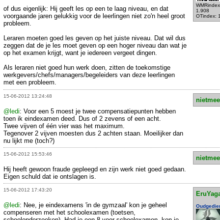
WMRindex
of dus eigenlijk: Hij geeft les op een te laag niveau, en dat
1.908
voorgaande jaren gelukkig voor de leerlingen niet zo'n heel groot
OTindex: 
probleem.
Leraren moeten goed les geven op het juiste niveau. Dat wil dus
zeggen dat de je les moet geven op een hoger niveau dan wat je
op het examen krijgt, want je iedereen vergeet dingen.
Als leraren niet goed hun werk doen, zitten de toekomstige
werkgevers/chefs/managers/begeleiders van deze leerlingen
met een probleem.
15-06-2012 13:24:48
nietmee
@ledi
: Voor een 5 moest je twee compensatiepunten hebben
toen ik eindexamen deed. Dus of 2 zevens of een acht.
Twee vijven of één vier was het maximum.
Tegenover 2 vijven moesten dus 2 achten staan. Moeilijker dan
nu lijkt me (toch?)
15-06-2012 15:53:46
nietmee
Hij heeft gewoon fraude gepleegd en zijn werk niet goed gedaan.
Eigen schuld dat ie ontslagen is.
15-06-2012 17:43:20
EruYag
@ledi
: Nee, je eindexamens 'in de gymzaal' kon je geheel
Oudgedie
compenseren met het schoolexamen (toetsen,
schoolonderzoeken). Had je een 8 voor schoolexamen, kon je