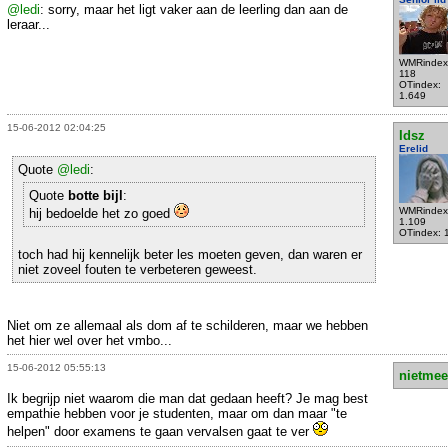
@ledi
: sorry, maar het ligt vaker aan de leerling dan aan de
leraar...
WMRindex
118
OTindex:
1.649
15-06-2012 02:04:25
Idsz
Erelid
Quote
@ledi
:
Quote
botte bijl
:
WMRindex
hij bedoelde het zo goed
1.109
OTindex: 
toch had hij kennelijk beter les moeten geven, dan waren er
niet zoveel fouten te verbeteren geweest.
Niet om ze allemaal als dom af te schilderen, maar we hebben
het hier wel over het vmbo...
15-06-2012 05:55:13
nietmee
Ik begrijp niet waarom die man dat gedaan heeft? Je mag best
empathie hebben voor je studenten, maar om dan maar "te
helpen" door examens te gaan vervalsen gaat te ver