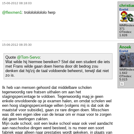
15-06-2012 08:18:03
christi
Erelid
@flexmen1
: trololololololo herp
WMRindex
371
OTindex:
1.626
15-06-2012 08:35:30
Anoek
Erelid
Quote
@Tom-Servo
:
Wat wilde hij hiermee bereiken? Stel dat een student die iets
met Frans wilde gaan doen hierna door dit bedrog zou
WMRindex
denken dat hij/zij de taal voldoende beheerst, terwijl dat niet
1.642
zo is.
OTindex:
5.015
S
Ik heb van mensen gehoord dat middelbare scholen
tegenwoordig rare fratsen uithalen om aan het
slagingspercentage te voldoen. Tegenwoordig mag je geen
enkele onvoldoende op je examen halen, en omdat scholen wel
een hoog slagingspercentage willen (volgens mij is dat ook de
maatstaf voor subsidie), gaan ze rare dingen doen. Misschien
was dit een eigen idee van de leraar om er maar voor te zorgen
dat geen leerlingen zakten.
Mijn oude school, ooit een leuke school waar ook veel aandacht
aan naschoolse dingen werd besteed, is nu meer een soort
fabriek waar alleen naar prestaties wordt gekeken, in plaats van