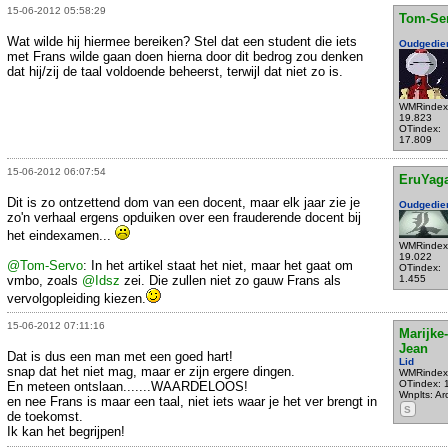
15-06-2012 05:58:29
Tom-Se
Wat wilde hij hiermee bereiken? Stel dat een student die iets
Oudgedie
met Frans wilde gaan doen hierna door dit bedrog zou denken
dat hij/zij de taal voldoende beheerst, terwijl dat niet zo is.
WMRindex
19.823
OTindex:
17.809
15-06-2012 06:07:54
EruYag
Dit is zo ontzettend dom van een docent, maar elk jaar zie je
Oudgedie
zo'n verhaal ergens opduiken over een frauderende docent bij
het eindexamen...
WMRindex
19.022
@Tom-Servo
: In het artikel staat het niet, maar het gaat om
OTindex:
vmbo, zoals
@Idsz
zei. Die zullen niet zo gauw Frans als
1.455
vervolgopleiding kiezen.
15-06-2012 07:11:16
Marijke-
Jean
Dat is dus een man met een goed hart!
Lid
snap dat het niet mag, maar er zijn ergere dingen.
WMRindex
OTindex: 
En meteen ontslaan.......WAARDELOOS!
Wnplts: Ar
en nee Frans is maar een taal, niet iets waar je het ver brengt in
S
de toekomst.
Ik kan het begrijpen!