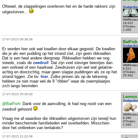
Oftewel, de slappelingen overleven het en de harde rakkers zijn
Oudgedie
uitgestorven...
WMRindex
19.022
OTindex:
1.455
17-07-2015 09:38:36
BatFish
Oudgedie
Er worden hier ook wat kwallen door elkaar gegooid. De kwallen
die je als een pudding op het strand ziet, zijn geen ribkwallen.
Dat is een heel andere diergroep. Ribkwallen hebben we nog
steeds, zoals de
zeedruif
. Dat zijn veel steviger beestjes dan
WMRindex
een oorkwal of een haarkwal. Zeedruiven zijn wel wat gelatine-
8.521
achtig en doorzichtig, maar geen slappe puddingen als ze op het
OTindex:
25.942
strand liggen. Zie bv.
hier
. Zulke pinnen als op de tekening
hebben ze niet maar wel de 8 "ribben" waar de zwemplaatjes
zich langs bevinden.
17-07-2015 20:36:00
Lennox
Oudgedie
@BatFish
: Dank voor de aanvulling, ik had nog nooit van een
zeedruif gehoord
.
WMRindex
Vraag me af waardoor die ribkwallen uitgestorven zijn terwijl hun
8.290
OTindex:
minder beschermde familieleden wel overleefden. Misschien
1.340
door het ontbreken van tentakels?
17-07-2015 21:22:08