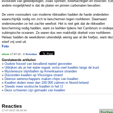
exoskelet van geleedpotigen, zoals spinnen, kreeftachtigen en insecten. Ee
andere mogelijkheid is dat de platen en pinnen carbonaten bevatten.
De verre voorouders van moderne ribkwallen hadden de harde onderdelen
waarschijnlijk nodig om zich te beschermen tegen roofdieren. Daarnaast
ondersteunden ze het zachte weefsel. Het is niet gek dat de ribkwallen
bescherming nodig hadden, want ze leefden tijdens het Cambrium in ondiep
subtropische oceanen. Ze waren dus een makkelijk doelwit voor roofdieren.
Helaas hadden de weekdieren uiteindelijk weinig aan al die foefjes, want deze
stierf vrij snel uit.
Foto
allone
17-07-15 - ©
Scientias
Gerelateerde artikelen
»
Oudste fossiel van bevallend reptiel gevonden
»
Uitkijken als je het water ingaat: extra veel kwallen langs de kust
»
Mysterieuze slijmballen op Amerikaanse stranden
»
Duizenden kwallen op Vlissingse strand
»
Deense wetenschappers maken chips van kwallen
»
Kwallen doden meer dan 100.000 zalmen in Noord-Ierland
»
Steeds meer exotische kwallen in het IJ
»
Deze schoenen zijn gemaakt van kwallen
Reacties
17-07-2015 09:26:54
EruYag