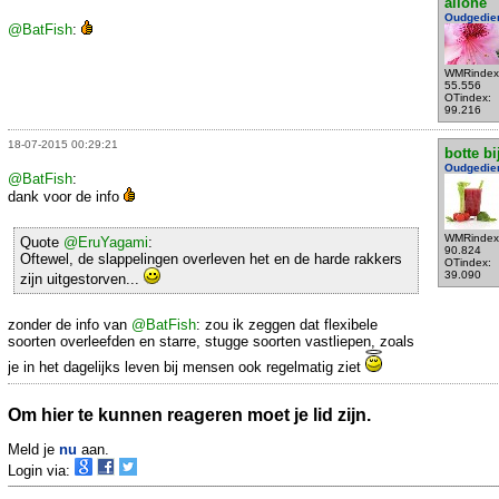
allone
Oudgedie
@BatFish
:
WMRindex
55.556
OTindex:
99.216
18-07-2015 00:29:21
botte bi
Oudgedie
@BatFish
:
dank voor de info
WMRindex
Quote
@EruYagami
:
90.824
Oftewel, de slappelingen overleven het en de harde rakkers
OTindex:
39.090
zijn uitgestorven...
zonder de info van
@BatFish
: zou ik zeggen dat flexibele
soorten overleefden en starre, stugge soorten vastliepen, zoals
je in het dagelijks leven bij mensen ook regelmatig ziet
Om hier te kunnen reageren moet je lid zijn.
Meld je
nu
aan.
Login via: