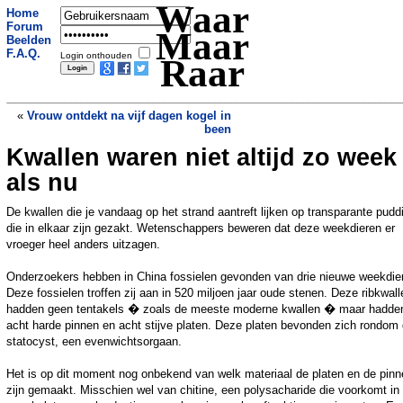
Waar
Home
Forum
Maar
Beelden
F.A.Q.
Login onthouden
Raar
«
Vrouw ontdekt na vijf dagen kogel in
been
Kwallen waren niet altijd zo week
Oudste sperma gevonden op Antarctica
»
als nu
De kwallen die je vandaag op het strand aantreft lijken op transparante pudd
die in elkaar zijn gezakt. Wetenschappers beweren dat deze weekdieren er
vroeger heel anders uitzagen.
Onderzoekers hebben in China fossielen gevonden van drie nieuwe weekdie
Deze fossielen troffen zij aan in 520 miljoen jaar oude stenen. Deze ribkwall
hadden geen tentakels � zoals de meeste moderne kwallen � maar hadde
acht harde pinnen en acht stijve platen. Deze platen bevonden zich rondom
statocyst, een evenwichtsorgaan.
Het is op dit moment nog onbekend van welk materiaal de platen en de pinn
zijn gemaakt. Misschien wel van chitine, een polysacharide die voorkomt in