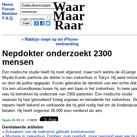
Waar
Home
Forum
Maar
Beelden
F.A.Q.
Login onthouden
Raar
«
Rabbijn roept op tot iPhone-
verbranding
Nepdokter onderzoekt 2300
Kopers van diamant krijgen gratis
jachtgeweer
»
mensen
Een medische studie heeft hij nooit afgerond, maar toch werkte de 43-jarige
Miyabi Kuroki parttime als dokter in een ziekenhuis in Tokyo. Hij werd ontsl
en door de politie opgepakt. Kuroki gebruikte de identiteit van een echte dok
Via een uitzendbureau kwam hij aan een baan in het ziekenhuis. In twee jaar 
was hij betrokken bij onderzoek van 2300 patienten. Een medische studie
waaraan hij had 'gestudeerd' kreeg argwaan en benaderde het ziekenhuis. D
neparts heeft bekend en verklaarde dat hij geld nodig had om de kinderopva
betalen. Hij heeft ongeveer 26.000 euro verdiend als arts.
Sjaak
26-09-12 - ©
NOS
Gerelateerde artikelen
»
Autoalarm van de toekomst gebruikt kontsensoren
»
Mysterie in ziekenhuis Zutphen: man overlijdt, maar niemand weet wie hij 