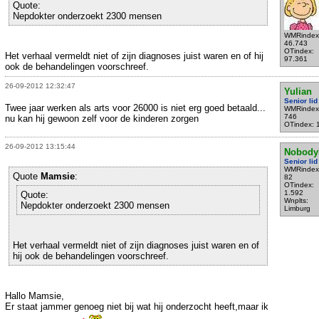
Quote:
Nepdokter onderzoekt 2300 mensen
WMRindex
46.743
OTindex:
Het verhaal vermeldt niet of zijn diagnoses juist waren en of hij
97.361
ook de behandelingen voorschreef.
26-09-2012 12:32:47
Yulian
Senior lid
Twee jaar werken als arts voor 26000 is niet erg goed betaald...
WMRindex
746
nu kan hij gewoon zelf voor de kinderen zorgen
OTindex: 
26-09-2012 13:15:44
Nobody
Senior lid
WMRindex
Quote
Mamsie
:
82
OTindex:
1.592
Quote:
Wnplts:
Nepdokter onderzoekt 2300 mensen
Limburg
Het verhaal vermeldt niet of zijn diagnoses juist waren en of
hij ook de behandelingen voorschreef.
Hallo Mamsie,
Er staat jammer genoeg niet bij wat hij onderzocht heeft,maar ik