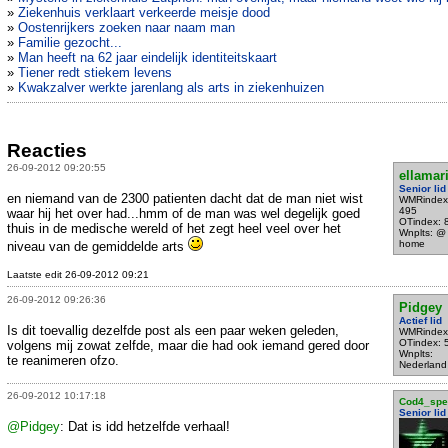
»
Ziekenhuis verklaart verkeerde meisje dood
»
Oostenrijkers zoeken naar naam man
»
Familie gezocht...
»
Man heeft na 62 jaar eindelijk identiteitskaart
»
Tiener redt stiekem levens
»
Kwakzalver werkte jarenlang als arts in ziekenhuizen
Reacties
26-09-2012 09:20:55
ellamar
Senior lid
en niemand van de 2300 patienten dacht dat de man niet wist
WMRindex
495
waar hij het over had...hmm of de man was wel degelijk goed
OTindex: 
thuis in de medische wereld of het zegt heel veel over het
Wnplts: @
home
niveau van de gemiddelde arts
Laatste edit 26-09-2012 09:21
26-09-2012 09:26:36
Pidgey
Actief lid
Is dit toevallig dezelfde post als een paar weken geleden,
WMRindex
OTindex: 
volgens mij zowat zelfde, maar die had ook iemand gered door
Wnplts:
te reanimeren ofzo.
Nederland
26-09-2012 10:17:18
Cod4_spec
Senior lid
@Pidgey
: Dat is idd hetzelfde verhaal!