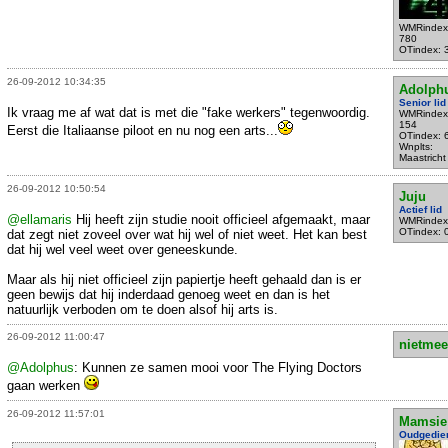
WMRindex
780
OTindex: 
26-09-2012 10:34:35
Adolph
Senior lid
Ik vraag me af wat dat is met die "fake werkers" tegenwoordig.
WMRindex
154
Eerst die Italiaanse piloot en nu nog een arts...
OTindex: 
Wnplts:
Maastricht
26-09-2012 10:50:54
Juju
Actief lid
@ellamaris
Hij heeft zijn studie nooit officieel afgemaakt, maar
WMRindex
OTindex: 
dat zegt niet zoveel over wat hij wel of niet weet. Het kan best
dat hij wel veel weet over geneeskunde.
Maar als hij niet officieel zijn papiertje heeft gehaald dan is er
geen bewijs dat hij inderdaad genoeg weet en dan is het
natuurlijk verboden om te doen alsof hij arts is.
26-09-2012 11:00:47
nietmee
@Adolphus
: Kunnen ze samen mooi voor The Flying Doctors
gaan werken
26-09-2012 11:57:01
Mamsie
Oudgedie