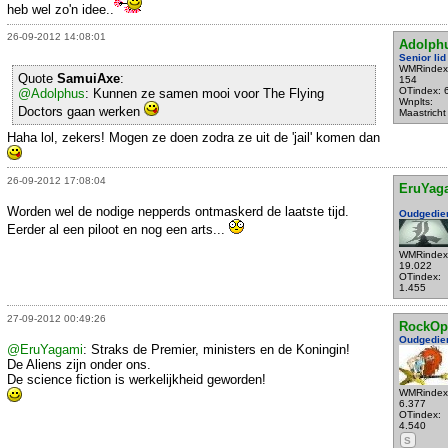
heb wel zo'n idee..
26-09-2012 14:08:01
Adolph
Senior lid
WMRindex
Quote
SamuiAxe
:
154
OTindex: 
@Adolphus
: Kunnen ze samen mooi voor The Flying
Wnplts:
Doctors gaan werken
Maastricht
Haha lol, zekers! Mogen ze doen zodra ze uit de 'jail' komen dan
26-09-2012 17:08:04
EruYag
Worden wel de nodige nepperds ontmaskerd de laatste tijd.
Oudgedie
Eerder al een piloot en nog een arts...
WMRindex
19.022
OTindex:
1.455
27-09-2012 00:49:26
RockOp
Oudgedie
@EruYagami
: Straks de Premier, ministers en de Koningin!
De Aliens zijn onder ons.
De science fiction is werkelijkheid geworden!
WMRindex
6.377
OTindex:
4.540
S